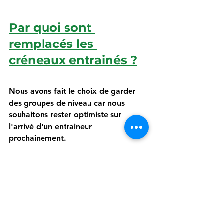
Par quoi sont 
remplacés les 
créneaux entrainés ?
Nous avons fait le choix de garder 
des groupes de niveau car nous 
souhaitons rester optimiste sur 
l'arrivé d'un entraineur 
prochainement.
Ces créneaux qui apparaissent en 
"créneau réservé adulte niv 3" seront 
exclusivement réservé un nombre 
restreint de joueurs de même niveau 
afin d'éviter une surcharge des 