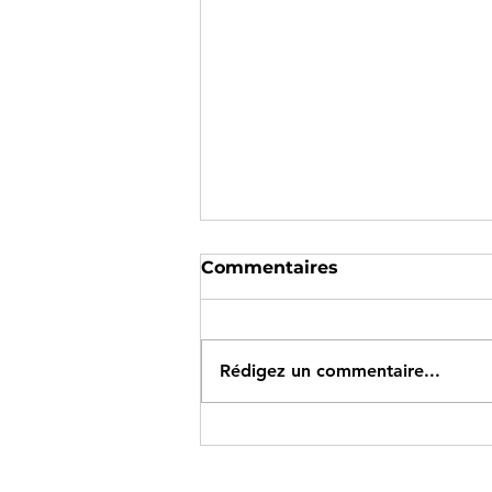
Commentaires
Rédigez un commentaire...
C’est la rentrée du Bad' à
Nanterre