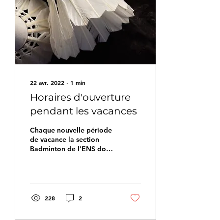
22 avr. 2022
∙
1
min
Horaires d'ouverture
pendant les vacances
Chaque nouvelle période
de vacance la section
Badminton de l'ENS doit
demander l'accès aux
Gymnases. Pour avril tous
les accès nous ont...
228
2