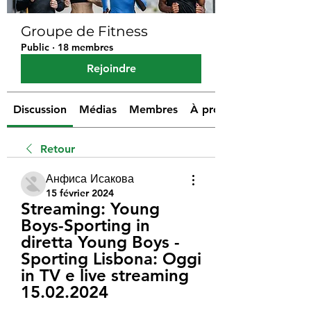
Groupe de Fitness
Public
·
18 membres
Rejoindre
Discussion
Médias
Membres
À propos
Retour
Анфиса Исакова
15 février 2024
Streaming: Young 
Boys-Sporting in 
diretta Young Boys - 
Sporting Lisbona: Oggi 
in TV e live streaming 
15.02.2024