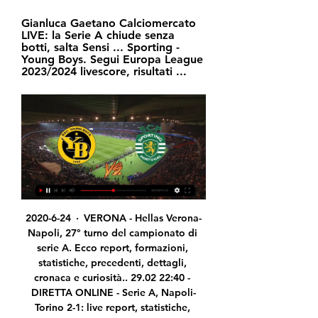
Gianluca Gaetano Calciomercato 
LIVE: la Serie A chiude senza 
botti, salta Sensi ... Sporting - 
Young Boys. Segui Europa League 
2023/2024 livescore, risultati ...
2020-6-24 · VERONA - Hellas Verona-Napoli, 27° turno del campionato di serie A. Ecco report, formazioni, statistiche, precedenti, dettagli, cronaca e curiosità.. 29.02 22:40 - DIRETTA ONLINE - Serie A, Napoli-Torino 2-1: live report, statistiche, formazioni, dettagli e precedenti

La partita Wolverhampton – Espanyol del 20 febbraio 2020 in diretta: presentazione, formazioni e tabellino in tempo reale del match valido per l’andata dei sedicesimi di Europa League, calcio d’inizio alle ore 21 WOLVERHAMPTON – Questa sera, giovedì 20 febbraio, alle ore 21 andrà in scena.

2020-7-12 · Fiorentina-Hellas Verona, dove vederla in tv e streaming. Fiorentina-Hellas Verona sarà trasmessa in diretta streaming da DAZN e sarà visibile per i suoi clienti anche sulle moderne smart tv compatibili con l'applicazione e su tutti i televisori collegati ad un dispositivo Amazon Fire TV Stick o Google Chromecast oppure ad una console PlayStation 4 o Xbox (Xbox One, Xbox One S, Xbox One X).

BSC Young Boys - Sporting Lisbona - Europa League 2023 BSC Young Boys - Sporting Lisbona - Europa League 2023 - 2024 › Fase Finale › Play-Off - Live Diretta Tabellino Streaming 15/02/2024 - I AM CALCIO ITALIA.

03.06.2020 ⚽Portimonense vs Gil Vicente ⚽Ponturi si Cote speciale ⚽ Analiza Statistici Avancronica ⚽Echipe probabile Jucatori Accidentati Ultimele rezultate directe ⚽Predictii Forma echipelor Portimonense vs Gil Vicente Citeste si ultimele discutii/comentarii.

Guida TV: dove vedere tutto il calcio in diretta TV e streaming 2 ore fa — 18.45 Young Boys-Sporting (Europa League) - DAZN; 18.45 Union SG-Eintracht 21.00 Diretta Gol Europa - SKY SPORT ARENA e SKY SPORT (canale 251); 21.00 Milan ...

Minuto 93′ della sfida con la Spal.Apertura in area di rigore per Zmrhal.Siamo un po’ defilati sulla destra dalla porta difesa da Letiza, estremo dei ferraresi.L’ex capitano dello Slavia Praga non ci pensa sue volte e calcia di potenza e precisione con la palla ad infilarsi nell’angolino basso alla sinistra del portiere. Un gol bellissimo a fare esplodere di gioia il Brescia e Jaromir.

Squadre IK Sleipner IFK Haninge BRB hanno giocato finora 4 partite. In media nelle partite vengono segnati 4.50 gol. IK Sleipner in media nella stagione segna 0.00 gol per partita. IK Sleipner Nelle 0 (%) partite giocate in casa sono stati

Young Boys - Sporting Lisbona in Diretta Streaming Guarda Young Boys - Sporting Lisbona Live e On Demand su DAZN IT con 2 dispositivi diversi contemporaneamente e connetti fino a 6 dispositivi.

Alessandro Giannessi, rimasto fuori di un posto, sarà la testa di serie numero 1 delle qualificazioni, che da tradizione si giocheranno a Roehampton per non deteriorare i campi di Wimbledon,. Federico Gaio – Yannick Hanfmann (Ger) Stefano Napolitano Napolitano – Vicent Millot (Fra)

Infine Sony che fornirà telecamere 4k, e videoproiettori in 4k per permettere la fruizione della canonizzazione in diverse modalità: Hd per tutti, (oltre un centinaio al momento i broadcaster che trasmetteranno in diretta), 3D full Hd, per un pubblico che sceglierà una delle 500 (di cui 120 in Italia) sale cinematografiche in 20 Paesi, e, infine, Ultra Hd (per un pubblico più ristretto).

Separate da 19 lunghezze, Bodø/Glimt e Stabæk prima della pausa hanno ottenuto risultati opposti. Bodø/Glimt Perdendo 3-1 sul campo dell'Odd, il Bodø/Glimt è rimasto bloccato a quota 42 e ha ceduto al Molde il primato in classifica. Stabæk Battendo 2-1 lo Strømsgodset, lo Stabæk ha centrato il secondo successo in 3 turni ed è balzato in undicesima posizione con 23 punti. Ricordato che.

Hellas Verona – Torino è il quarto anticipo della 16a Giornata di Serie A 2019/20, prevista nel turno che si disputa dal 14 al 16 dicembre 2019.Le due squadre si ritrovano allo Stadio Bentegodi di Verona, impianto che ospita le gare della formazione di casa, domenica 15 dicembre alle ore 12.30.

2020-5-17 · Pronostico e statistiche dell'incontro di calcio Yenisey Krasnoyarsk - SKA-Energiya Khabarovsk di Russia 1st Div del 12/08/2013. Disponibili anche tutti i pronostici della giornata del campionato Russia 1st Div

DAZN (pronuncia inglese [dəˈzoʊn], tedesca [dəˈzoːn]) è un servizio a pagamento di video streaming online, sia in diretta che on demand, di eventi sportivi.Fondato a Londra da DAZN Group (già Perform Group) l'8 luglio 2015, è disponibile in 30 paesi tra cui Germania, Austria, Svizzera, Giappone, Italia, Canada, Stati Uniti d'America, Spagna, Brasile e Albania.

Il difensore del Lecce Giulio Donati ha parlato della stagione dei pugliesi a Maracanà, trasmissione di TMW Radio.. Un nuovo inizio? "Giusto. Qui da dove tutto era iniziato. Sono contento di essere tornato, sono stato riaccolto con lo stesso entusiasmo di dieci anni fa".

11 hours ago · Lecce-Brescia si giocherà mercoledì alle 21:45 allo stadio “Via del Mare” di Lecce. Sarà visibile in diretta TV su Sky Sport 255. La stessa trasmissione sarà disponibile anche in diretta streaming tramite Sky Go, il servizio per dispositivi mobili a disposizione degli abbonati a Sky.

Sporting Lisbona - Young Boys: Diretta streaming e TV Puoi guardare in diretta streaming Sporting Lisbona vs. Young Boys su Now TV. Questo evento è trasmesso in diretta streaming su Now TV, DAZN e Sky Sports.

Live BSC Young Boys - Sporting Lisbona - 15/02/2024 18 dic 2023 — Eurosport è la vostra fonte per gli ultimi aggiornamenti sulle partite di Europa League. Ecco cosa è successo in BSC Young Boys - Sporting ...

AIUTO: Sei sui risultati Primavera 1 2019/2020 pagina nella sezione Calcio/Italia.Diretta.it offre livescore Primavera 1 2019/2020, risultati parziali e finali, classifiche Primavera 1 2019/2020 e dettagli del match. Oltre i risultati Primavera 1 2019/2020 puoi seguire 5000+ competizioni su …

Segui la diretta live di RB Leipzig - Paris Saint Germain su Yahoo Eurosport. Scopri le formazioni, i commenti sulla partita e tutte le ultime notizie su RB Leipzig - Paris Saint Germain.

Nasce The dark side of Movies, la nuova etichetta di distribuzione realizzata grazie alla collaborazione tra Ravenna Nightmare Film Fest e CINEMAF, piattaforma di streaming totalmente italiana. La mission dell’etichetta è quella di portare...

FINLANDIA (g.t.) – Il Vammalan Lentopallo, dopo essere stato in svantaggio 3-2 nella serie, completa la rimonta e si aggiudica lo scudetto vincendo in trasferata la decisiva gara 7. Finale: Gara 7 (28 aprile) Hurrikaani Loimaa – Vammalan Lentopallo 2-3 (21-25, 22-25, 25-20, 25-23, 10-15) Serie: 3-4 Top Scorer: Petrusevics 23, Jimmy Hernandez 20, Moilanen …

ATALANTA-BRESCIA 6-2 - GOL E HIGHLIGHTS - GIORNATA 33 - SERIE A TIM 2019/20: 14 luglio 2020 - domina il derby l'Atalanta di Gasperini, ora alla decima vittoria nelle ultime undici giornate e a quota 93 gol complessivi in campionato.

Con iFrame è possibile inserire la panoramica-Transfermarkt della rosa di una società nel proprio sito web. La panoramica è fatta in responsive design, utilizzabile così sia con PC, sia con Smartphone o …

Gil Vicente 20 : 30: Benfica More info: Sat: 29/02/20: PRL: Boavista 21 : 30: Gil Vicente More info: Sun: 08/03/20: PRL: Gil Vicente - Santa Clara More info: Sun: 15/03/20: PRL: Portimonense - Gil Vicente …

Il Benevento onora i tifosi: il saluto alla curva vuota. Nel silenzio del Vigorito i ragazzi di Pippo Inzaghi hanno battuto 4-0 il Pescara e al triplice fischio hanno festeggiato in questo modo.

Cronaca Maccabi Haifa - Young Boys - Live: la partita in Segui la diretta di Maccabi Haifa - Young Boys aggiornata in tempo reale. Coltiva la tua passione su Corriere dello Sport.

Streaming Lecce-Brescia. Se, invece, ti stai chiedendo come seguire la diretta TV di Lecce-Brescia, tutto quello che devi fare è attivare un abbonamento a DAZN, il nuovo servizio di streaming video che si è assicurato i diritti per la trasmissione della Serie B. Il costo dell’abbonamento è …

Kati Granroth è su Facebook. Iscriviti a Facebook per connetterti con Kati Granroth e altre persone che potresti conoscere. Grazie a Facebook puoi mantenere i contatti col mondo e avere una visione...

Allenatore, Bordalas. Dove vederla Inter-Getafe sarà trasmessa in esclusiva su Sky, canale 201 del satellite e 472 del digitale terrestre. Inoltre per gli abbonati ai servizi la partita è disponibile anche in streaming con le applicazioni SkyGo e Now Tv.

E’ stato sconfitto Federico Gaio (174 ATP) dall’alternate francese Gregoire Barrere (246 ATP) con il punteggio di 6-4 2-6 6-2 in 1h52′. Vittoria con qualche brivido di troppo per Alessandro Giannessi (123 ATP, tds 3) che elimina il croato Franko Skugor con lo score di 6-4 7-6(5) in 1h57′, lo spezzino ha rischiato di perdere il secondo parziale dov’è stato avanti 5-3 (con MP a.

Il Brescia dopo il passaggio da Corini a Grosso è tornato sui suoi passi richiamando l’allenatore della promozione. Ed è anche tornata la vittoria. Liverani dal canto suo vuole sfruttare il buon momento del Lecce, utilizzando soprattutto la buona forma di Falco, decisivo contro il Genoa, e il rientro di Lapadula.

L'orgoglio dell'Olympiacos, in una situazione di classifica mai così brutta negli ultimi dieci anni, viene fuori nella partita più difficile, ospitando al Pireo il CSKA Mosca. Canali: Olympiacos, Cska, Basket. EuroLeague - L'orgoglio dell'Olympiacos frantuma il CSKA Mosca

Fare la differenza con il pronostico Inter Getafe dei nostri esperti! Scommettere sulla competizione Europa League 2018-2019 coi nostri pronostici - 12/03/20

Foruden HTH Ligaen 2019/2020 live resultater kan du følge over 100 håndbold turneringer fra mere end 15 forskellige lande omkring i verden på FlashScore.dk. Bare klik på landets navn i vLa Roma non è partita per Siviglia. La Roma aveva in programma il volo charter per Siviglia alle 15.30 di oggi, in vista della partita in programma domani sera. Soltanto ad ora di pranzo, però, dopo una mattinata convulsa, è arrivata la decisione ufficiale: i giallorossi non partiranno alla volta del capoluogo andaluso.

Young Boys Sporting Lisbona in Dire