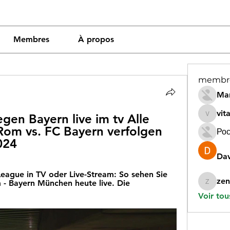
Membres
À propos
membr
Mar
vit
gen Bayern live im tv Alle 
vitamin
 Rom vs. FC Bayern verfolgen 
Рос
024
Dav
ague in TV oder Live-Stream: So sehen Sie 
zen
 - Bayern München heute live. Die 
zeneara
Voir tou