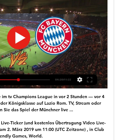
desliga erklärte Watzke mit den großen Personalproble- der Formel 1.«Bower hatte für das Buch:»Bernie Ecclestone: Die Formel 1 bin ich«im Jahr 2010 mit beiden Männern gesprochen und viele»peinliche Dinge«für.

Cunha erwies sich für Hertha seit dem Wechsel im Januar von RB Leipzig als Glücksgriff. Der Hauptstadtklub hatte ihn für 18 Millionen Euro geholt und …

Vorhersagen und Statistiken des Fußballspiels Schaffhausen - Vaduz von Schweiz Challenge League der 02/03/2019. Auch erhältlich alle Vorhersagen des Ligatages Schweiz Challenge League

Das Team aus dem Wattenscheider Stadtgarten konnte heute mit dem Sieg beim SV Herbede alles klar machen. Und es begann auch sehr gut. Nach 25 Minuten konnte die Stadtgarten Elf in Führung gehen. Dann kam eine kurze Unterbrechung wegen dem Gewitter was näher kam. Es ging aber danach weiter und der Ausgleich lies nicht lange auf sich warten. Aber noch vor dem Wechsel gelang der DJK der 2:1.

[[[livestream-tv>>>>]+++]] Lazio gegen Bayern München im vor 13 Stunden — [livestream-tv>>>>]+++]] Lazio gegen Bayern München im live tv stream FC Bayern - Lazio Rom: Champions-League heute live im 14.02.2024 vor 9 ...

Adidas FC Bayern München Baumwoll-Shirt bei Sport Schöbel bestellen. Kostenloser Lieferdienst in Oldenburg. Einfache Bezahlung. Persönliche Beratung.

Randbemerkung 2: RB Leipzig neben Bayern, Hoffenheim und Köln weiterhin ungeschlagen in der Bundesliga. Nach fünf Spieltagen. Bei durchaus beachtlicher Gegnerschaft. Und auch nach dem schweren Spiel bei den Kölnern. Viel besser hätte man sich den Auftakt in die Saison auch nicht malen können. Randbemerkung 3: 15 Minuten später ging das Spiel los. Weil FC-Fans meinten den RB.

Das Oberlandesgericht (OLG) München nahm mit Beschluss vom 25.09.2014 Stellung zur Verjährung des Befreiungsanspruchs eines Treuhänders und dessen Ausgleichsanspruch gegen die Treugeber (AZ.: 7.

Wer überträgt Lazio Rom gegen FC Bayern live im TV & vor 22 Stunden — Wer überträgt Lazio Rom gegen FC Bayern live im TV & Stream? · Deutlicher Sieg vor drei Jahren. Erst zweimal trafen die beiden Klubs aufeinander.

FC Bayern: Champions League im Livestream und TV sehen 23.02.2021 — Wo kann ich das Spiel zwischen Lazio Rom und dem FC Bayern live schauen? Pay-TV-Sender Sky zeigt Lazio gegen Bayern als Einzelspiel live.

Champions League live bei Amazon Prime und DAZN vor 7 Stunden — Champions League live bei Amazon Prime und DAZN: Wer zeigt heute Lazio Rom vs. Bayern München? · Mittwoch, 14. Februar 2024, 21:00 Uhr: Lazio Rom ...

Beispiel Como­Chiasso, Konstanz­Kreuzlingen).. 3425 Wil (SG) 3901 Chur 4001 Aarau 4021 Baden – Brugg 4082 Wohlen (AG) 4201 Lenzburg T_4260 Bad Säckingen – Stein (AG) (DE/CH). In der Schweiz leben 6,8 Millionen Einwohner im Raum mit städtischem Charakter.

Note: Die BSV Bern Muri Spielplanseite von LiveTicker.com beinhaltet BSV Bern Muri Spielpläne, kommende Begegnungen, Wettvergleiche und H2H Statistiken. Verfolge jetzt die kommenden Begegnungen von BSV Bern Muri und andere Spielpläne auf LiveTicker.com!

WSV ST.KATHREIN am Offenegg 1. Viertel 95 8171 St. Kathrein/Off. 0664/2515963 0664/4057999 robert@rh-music.at. ASVÖ SV Spital am Pyhrn Spital Am Pyhrn Pyhrnstraße 66 Spital am Pyhrn 0670/6073230. www.sv-faCentenary Stormers More info: Fri: 12/08/16: BCL: Centenary Stormers 2 - 4 Mt Gravatt More info: Fri: 19/08/16: BCL: WDSC Wolves 4 - 2 Centenary Stormers More info: Fri: 13/01/17: CLF: Centenary Stormers

VfL Wolfsburg - RB Leipzig: Anstoßzeit, Austragungsort, Schiedsrichter Das Spiel zwischen dem VfL Wolfsburg und RB Leipzig findet am heutigen Samstag, den 7. März, um 15.30 Uhr statt....

Eintracht Braunschweig. 14 Followers. follow Add favorite Share Flip. Preußen. Preußen Münster: Schulze Niehues ist zurück im Training - Dardashov ist eine Option. kicker.de - www.kicker.de. Der 30-Jährige (zwölf Spiele, kicker-Durchschnittsnote 3,00), der aufgrund eines Bandscheibenvorfalles seit Ende Oktober ausgefallen war, kann diese … 1 day ago. Braunschweig. Mehr Nachrichten vom.

Eine weitere Verknüpfung mit der Schweiz hat Frankfurt über seine Mittelfeldspieler Djibril Sow und Gelson Fernandes, zwei Schweizer Internationale. Von den Schweizer Klubs haben die Young Boys, der FC Zürich und zweimal die Grasshoppers im Europacup gegen Eintracht Frankfurt gespielt, dies zwischen den Jahren 1959 und 1989. Nur GC kam.

FC Köln 1 X 2 . 1. Spieltag . VfL Wolfsburg 2: 1. Sa, 17.08.2019 15:30. 1. FC Köln 1 X 2 . Anfahrt. RB Leipzig 1 X 2 . Anfahrt Tickets kaufen.

Olympique Lyon zieht sensationell ins Halbfinale der Champions League ein. Die Fans sind euphorisiert und hoffen nun auch auf einen Sieg gegen den FC Bayern.

Der 1. FC Köln geht trotz Aufholjagd bei Hoffenheim baden und wartet damit weiterhin auf den ersten Sieg ohne Zuschauer. Dabei hätte die Partie auch noch einen ganz anderen Verlauf nehmen können.

Lazio Rom gegen FC Bayern - Champions League HEUTE vor 7 Stunden — Lazio Rom vs. FC Bayern heute live im TV: Übertragung. Das Spiel zwischen Lazio Rom und dem FC Bayern München läuft beim Streamingdienst DAZN.

Finanzielle Einbußen, Umbruch im Kader, Trainer-Vertrag läuft aus: Wenn der Hamburger SV am letzten Spieltag den Aufstieg erneut verpasst, hätte das schwerwiegende Folgen. Die Stimmung beim HSV ist derzeit mehr als getrübt. Nach der späten 1:2-Niederlage gegen den 1. FC Heidenheim sind die Hanseaten auf den vierten Platz gerutscht und haben den Aufstieg in die Bundesliga nicht mehr selbst.

Gemeinsam helfen: Im Rahmen der Kampagne #WirAlle startet RB Leipzig eine mehrwöchige Spendeninitiative, um Institutionen der Stadt zu unterstützen. Dazu …

RB Leipzig trifft im Viertelfinale der Champions League auf Atlético Madrid. So sehen Sie das K.o.-Spiel heute live im TV und im Live-Stream.

Tourabschnitt 4 - Schaffhausen-Davos. Länge: 256 km Dauer: 1 Tag zurück zur Liste Terrain. Länder Schweiz. Dann folgt Vaduz im Fürstentum Liechtenstein, einem der kleinsten Staaten Europas, als Finanzplatz je­doch keinesfalls unbedeutend. In Maienfeld ist der Besucher i