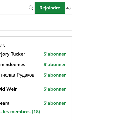
Rejoindre
es
jory Tucker
S'abonner
amindeemes
S'abonner
deemes
тислав Рудаков
S'abonner
id Weir
S'abonner
eara
S'abonner
s les membres (18)