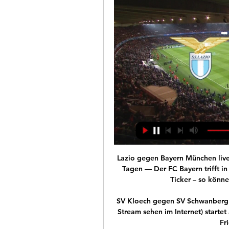
Lazio gegen Bayern München live im tv Champions League in vor 2 Stunden — vor 4 Tagen — Der FC Bayern trifft in der Königsklasse auf Lazio Rom. TV, Stream oder Ticker – so können Sie das Spiel der Münchner live ...

SV Kloech gegen SV Schwanberg Live-Ticker (und kostenlos Übertragung Video Live-Stream sehen im Internet) startet am 2. März 2019 um 11:00 (UTC Zeitzone) , in Club Friendly Games, World.

NDR 2 Soundcheck Neue Musik Der NDR 2 Promi-Hit-Mix mit 2raumwohnung NDR 2 Soundcheck Live NDR 2 Soundcheck Musikszene Deutschland NDR 2 Soundcheck - Die Peter Urban Show NDR 2 …

Lazio gegen Bayern im live tv stream FC Bayern TV: Jederzeit vor 4 Stunden — 23.02.2021 — Der FC Bayern muss heute auswärts im Achtelfinale der Champions League bei Lazio Rom ran. Ihr wollt das Spiel live im TV und ...

2020-6-22 · Fussballtipps.com veröffentlicht fast täglich und immer kostenlos neue Tipps aus dem Fussballsport. Diese Tipps sind auch gleichzeitig Wett-Tipps, weil unsere Experten auch gleich den Wettanbieter und auch die aktuelle Wettquote Ihnen bereitstellen. Tipps kostenlos per eMail erhalten Quotenvergleich zu „Kalju – HJK Tipp“ Statistiken zu „Kalju – HJK Tipp“ Weitere Wett – News.

Lazio - Bayern (14.02.): Welcher Sender überträgt live? vor 7 Stunden — Lazio Rom vs. FC Bayern am 14.02. live im TV: Übertragung, Uhrzeit, Ansetzung! Welcher Sender überträgt im Free-TV?

BVB gegen PSG - Bayern gegen Chelsea - Leipzig gegen Spurs Veröffentlicht am 16.12.2019 | Lesedauer: 3 Minuten Die Resultate der Auslosung auf einer Monitorwand in Nyon.

Red Bull Salzburg feierte zu Hause gegen Standard Lüttich einen verdienten 2:1-Sieg und steht nach drei Runden mit neun Punkten an der Tabellenspitze. Rapid Wien erkämpfte sich auswärts bei.

Der FC Bayern Basketball hat mit einem 95:74 Sieg (49:28) gegen Oldenburg zurück in die Erfolgsspur gefunden. Unter den Augen von 5.256 Zuschauern im …

Daten | RB Leipzig - Köln | 23.11.2019 – Holen Sie sich die neuesten Nachrichten, Ergebnisse, Spielpläne, Video-Highlights und mehr von Sky Sport

Wer zeigt / überträgt Lazio vs. FC Bayern München im TV vor 1 Stunde — Wenn Ihr die Partie in Deutschland live im Fernsehen wollt, dann findet Ihr bei DAZN 1 eine Übertragung zum Spiel Galatasaray gegen Bayern ...

Der Trainerwechsel beim 1. FC Köln hat noch keinen direkten Erfolg gehabt: Bei RB Leipzig setzte es zum Debüt von Markus Gisdol eine 1:4-Niederlage für die Domstädter.

FC Ilves Tampere hat im letzten Vergleich 2:2 gegen HIFK gespielt. In der Hinserie holte FC Ilves Tampere 9 Zähler, was in der Hinrunden-Tabelle in einem 6. Rang mündete. Die Gastgeber haben in den zurückliegenden sechs Monaten bei 2 von 7 SpielAustria Lustenau vs Augsburg Live-Ergebnis in der Liga Freundschaftsspiele. Wir präsentieren das Live-Ergebnis, Vorspielaufstellungen, Torschützen, Statistiken und die Ligatabelle.

Hallescher FC, Eintracht Braunschweig , 1:0, 3. Liga, Saison 2018/19, 37. Spieltag, Samstag, 11. Mai 2019, Spielbericht, Spielvorschau, Torschützen, Aufstellungen.

Grund: Handelsregister (Mutationen) - Eingetragene Personen - Zweck neu BSV Bern Muri AG, in Muri bei Bern, CH-035.3.025.180-7, Aktiengesellschaft (SHAB Nr. 35 vom 19.02.2010, S. 4, Publ. 5504326).. Statutenänderung: 17.08.2010. Zweck neu: Die Gesellschaft bezweckt die Führung von Handballmannschaften unter der Bezeichnung BSV Bern, die Organisation des Spielbetriebes und - im …

BV Hiltrop - SV Höntrop 2:2 (2:2). Für viele gehören sie zu den Aufstiegskandidaten, in einem ersten Kräftemessen trennten sich der BV Hiltrop und der SV Höntrop 2:2. Marc Oswald, Co-Trainer des BV Hiltrop, blickte auf ein „umkämpftes, aber schönes Topspiel“ zurück. Besonders in der zweiten Halbzeit seien beide Teams zu Chancen gekommen. Höntrops Coach Frank Kirchner lobte, dass.

Wir wollen Bayern München immer schlagen.«borussia Dortmund habe deshalb»in der Öffentlichkeit Sympathien gewonnen«. Den großen 19-Punkte-Abstand zu den Bayern in der Bun