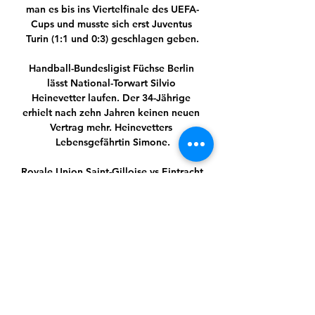
man es bis ins Viertelfinale des UEFA-
Cups und musste sich erst Juventus 
Turin (1:1 und 0:3) geschlagen geben.

Handball-Bundesligist Füchse Berlin 
lässt National-Torwart Silvio 
Heinevetter laufen. Der 34-Jährige 
erhielt nach zehn Jahren keinen neuen 
Vertrag mehr. Heinevetters 
Lebensgefährtin Simone.

Royale Union Saint-Gilloise vs Eintracht 
Frankfurt live Royale Union Saint-
Gilloise Eintracht Frankfurt live score 
(and video online live stream) starts on 
15 Feb 2024 at 17:45 UTC time at Lotto 
Park stadium, ...

Anschließend wechselte er zu Frisch 
Auf Göppingen. [4] In der Bundesliga-
Saison 2014/15 erhielt Pevnov in 