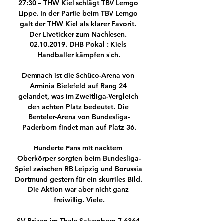
27:30 – THW Kiel schlägt TBV Lemgo 
Lippe. In der Partie beim TBV Lemgo 
galt der THW Kiel als klarer Favorit. 
Der Liveticker zum Nachlesen. 
02.10.2019. DHB Pokal : Kiels 
Handballer kämpfen sich.

Demnach ist die Schüco-Arena von 
Arminia Bielefeld auf Rang 24 
gelandet, was im Zweitliga-Vergleich 
den achten Platz bedeutet. Die 
Benteler-Arena von Bundesliga-
Paderborn findet man auf Platz 36.

Hunderte Fans mit nacktem 
Oberkörper sorgten beim Bundesliga-
Spiel zwischen RB Leipzig und Borussia 
Dortmund gestern für ein skurriles Bild. 
Die Aktion war aber nicht ganz 
freiwillig. Viele.

SV Brixen im Thale Salvenberg 7 6364 