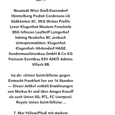
Neustadt Wien Groß-Enzersdorf 
Himmelberg Podisti Cordenons LG 
Südkärnten SC. SKG Welser Profile 
Lexor Klagenfurt Mautern Ferschnitz 
BSG Infineon Lauftreff Laingerhof 
Irdning Neuhofen BC Jenbach 
Unterpremstätten. Klagenfurt 
Klagenfurt- Hörtendorf HAGE 
Sondermaschinenbau GmbH & Co KG 
Freiraum Eventbau ESV ASKÖ Admira 
Villach RB.

lvz.de: «Union Saint-Gilloise gegen 
Eintracht Frankfurt live vor 16 Stunden 
— Dieser Artikel enthält Erwähnungen 
von Markus Kr und über Ansgar Knauff 
als auch Union SG, RTL, FC Liverpool, 
Royale Union Saint-Gilloise ...

7. Mar Yellow/Pfadi mit starkem 