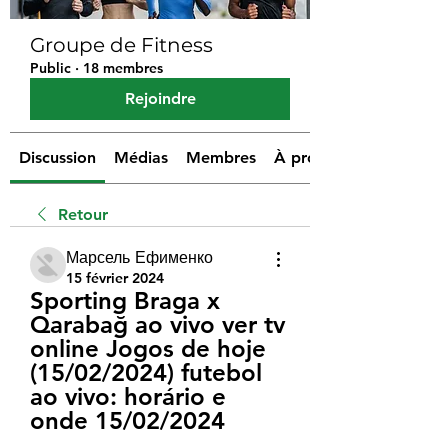
Groupe de Fitness
Public
·
18 membres
Rejoindre
Discussion
Médias
Membres
À propos
Retour
Марсель Ефименко
15 février 2024
Sporting Braga x 
Qarabağ ao vivo ver tv 
online Jogos de hoje 
(15/02/2024) futebol 
ao vivo: horário e 
onde 15/02/2024