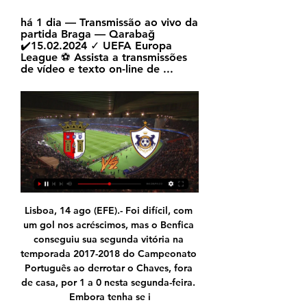
há 1 dia — Transmissão ao vivo da 
partida Braga — Qarabağ 
✔️15.02.2024 ✓ UEFA Europa 
League ⚽ Assista a transmissões 
de vídeo e texto on-line de ...
Lisboa, 14 ago (EFE).- Foi difícil, com um gol nos acréscimos, mas o Benfica conseguiu sua segunda vitória na temporada 2017-2018 do Campeonato Português ao derrotar o Chaves, fora de casa, por 1 a 0 nesta segunda-feira. Embora tenha se i

Alagoano, rodada #1: tudo o que você precisa saber sobre Santa Rita x CSA. Azulão estreia no estadual e volta a jogar dois dias após o empate na Copa do Nordeste. Partida começa às 16h,. Futebol ao vivo: confira os duelos com transmissão na telinha no meio de semana.

Tags: Assistir Porto x Marítimo ao vivo online em HD, transmissão canal Porto x Marítimo online, como ver Campeonato Português jogo do Porto x Marítimo HD …

A equipa de hóquei em patins do FC Porto voltou a festejar a conquista do título este sábado, no Dragão Caixa, com uma goleada ao Turquel por 7-1 na última jornada do campeonato, mantendo a diferença de três pontos para a Oliveirense que garantiu o segundo lugar com um triunfo sobre o Oeiras por 6-4.

O Belenenses venceu títulos e, historicamente, é ainda hoje o quarto maior clube português. É também, dos 4 maiores clubes, o único que desceu de divisão. Progressivamente, foi deixando de ser considerado um dos «grandes». Ainda mantém umas querelas com o Boavista, mas vê-se hoje reduzido ao campeonato do meio da tabela.

Atenção, SC Braga: Qarabag vence com golo aos 90+6' e 27/01/2024 — Kapaz-Qarabag (Foto Qarabag/X). FUTEBOL Sorteio do 'play-off' da Liga Europa: já são conhecidos os adversários de Sporting, Benfica e SC Braga.

O Benfica recebe o Chaves (21h15, BTV), na 23ª jornada da Liga, e está obrigado a ganhar para continuar a perseguição ao líder FC Porto (que já venceu o Tondela nesta jornada), uma semana antes do clássico no Dragão. Siga o jogo ao minuto na Tribuna Expresso

PS Faz hoje precisamente 25 anos, na época 1986/87 o Sporting recebia em Alvalade o Benfica. É um dia que ficará para todo o sempre, registado na história e na memória de todos os sportinguistas e não só. Goleámos o eterno rival por 7 a 1, à sua conta o Manel marcou …

O procedimento de mistura foi o mesmo utilizado no ensaio de tempo de pega. Após a mistura, a amostra foi colocada dentro de um recipiente plástico, conectado ao termômetro. Posteriormente, o recipiente foi colocado em garrafa térmica visando à não interferência do ambiente externo.

Sport vai receber, nesta semana, o mais novo reforço para a Série B do Campeonato Brasileiro. O meia Léo Artur, que estava no Fluminense, e é jogador da Ferroviária-SP, vai desembarcar no Recife na sexta-feira para assinar contrato com o Leão.

Braga x Real Madrid: onde assistir ao vivo, que horas é 08/11/2023 — Equipes entram em campo nesta terça-feira (24), em Portugal; veja como acompanhar na TV e na internet.

14º Fórum SAE BRASIL de Tecnologia de Motores Diesel - Seção Paraná e Santa Catarina. A SAE BRASIL - Seção Paraná e Santa Catarina traz pelo décimo quarto ano consecutivo à Curitiba, o Fórum SAE BRASIL de Tecnologia de Motores Diesel, que em 2017, será realizado nos dias 22 e 23 de agosto.

Prognóstico Santos-Internacional - 26/05/2019 - Consulte o nosso prognóstico para Santos-Internacional, assim como todas as estatísticas e as melhores cotas para ganhar sua aposta.

Canais Top | Assistir TV Online Grátis | Futebol Ao Vivo Sporting Braga x Qarabağ – Ao Vivo – 15/02/2024 – 17h00. Assistir Esportes Ao VivoAssistir Futebol Ao VivoLiga Europa Ao Vivo Sporting Braga x Qarabağ – Ao ...

ola meus amores sou meiga sexy simpatica adoro beijar deixe 'se seduzir ao toque suave das minhas mÃos massagens anti-strese boa lingan que leva -o ao mÁximo de excitaÇÃo e prazer sem limites.erÓticas corpo a corpo naturista.boa espanholada massagem prostÁtica ou toke envolvente vÁrios complementos e algo mais caliente a cessÓrios...

Olá, eu sou a Lilian e pude sentir que seu coração esteve conectado com o meu! Faça o Download deste GRATUITO Poema-Oração em áudio e saiba que você tem o apoio do Universo. Se conecte com a sensação de Beleza e Proteção, fazendo parte do Movimento Poema-Oração. PARTICIPE! Juntos e serenos somos MAIS fortes. Você […]

O CAMPEÃO CHEGOU. Páginas relacionadas. Escola de Futebol Benfica Famalicão. Equipa desportiva. Escola de Futebol Benfica Cabeceiras de Basto. Equipa de desporto amador. Escola de Futebol Benfica Viana do Castelo.

Transmissão ao vivo do SBT Brasilia (HD - 24H) SBT Brasília 1,878 watching Live now Special Report: Acting DNI Testifies Before Congress On Trump Ukraine Phone Call | NBC News - Duration: 3:19:45.

#livestreaming A transmissão profissional ao vivo em eventos, possibilita conferencias em empresas que têm filiais espalhadas pelo Brasil e pelo mundo. Inclui a participação daqueles que não tiveram condições de comparecer pessoalmente ao local e gostariam de obter informações e …

TRF2 informa a suspensão do atendimento ao público e dos prazos processuais na 14ª Vara Federal do RJ, nos dias 02 e 03 de outubro de 2019 30/09/2019 Ato regulamenta Sistema Eletrônico de Execução Unificado na 2ª Região e suspende prazos dos processos de execução penal

Após o término da época 2017–18, os clubes Barreirense Dif Broker e Elétrico FC-Tekever foram relegados para a Proliga, ao mesmo tempo que os clubes Imortal Basket e Esgueira Basket foram promovidos para disputarem a Liga Portuguesa de Basquetebol de 2018–19.

Em 1939, Thomas Watson inaugurou o prédio da fábrica IBM, em Benfica, no Rio de Janeiro. Esta foi a primeira fábrica da empresa na América do Sul. De 1950 a 1954 foram introduzidos novos equipamentos e as primeiras calculadoras eletrônicas, que provocaram marcantes transformações nos métodos de ensino e de produção.

Encontre telefones e endereços de empresas em São Paulo nas categorias Eletro-eletrônica, Geração, Transmissão e Distribuição de Energia, Máquinas e Equipamentos. Enviar.. Rua Luís Gama, 117 Moóca - São Paulo - SP 11320864.. Ver telefone completo.

Confira primeiros jogos do Paulistão 2016 com transmissão de Globo, Band e SporTV 1/12/2016 07:50:00 PM Band , Destaques , Globo , Manchetes , Sportv , TV à Cabo , TV Aberta Nesta terça-feira (12), a Federação Paulista de Futebol divulgou a tabela das …

Estarei indo para o Rio e gostaria de saber qual o melhor bairro para se morar,como a cidade está se recuperando das mazelas do passado e se preparando para ser uma nova cidade,estarei indo para estudar e trabalhar,ja tenho algum estudo e procuro estudar mais na cidade fluminense,já que é uma referencia.Pensei em outras cidades.

A Federação Mato-grossense de Futsal (FMFS) realizará nesta sexta-feira (28.07), no auditório da Câmara de Dirigentes Lojistas (CDL) de Cuiabá, a 2ª edição do Congresso Mato-grossense de Futsal – Futscon. O evento, que acontecerá das 7h30 às 18h, trará palestras sobre gestão e marketing esportivo no futsal com a.

Ele foi descoberto em Maceió, durante uma excursão do time de vôlei feminino do Flamengo. Trazido ao Rio de Janeiro, passou na seleção e ingressou no futebol do clube. Despontou quando foi escalado para o lugar de Evaristo na partida decisiva contra o América: 4 a 1 Flamengo – tricampeão carioca, com quatro gols de Dida.

Braga x Benfica ao vivo e online, onde assistir, que horas é 09/02/2023 — A partida será disputada nesta quinta-feira (09), no Estádio Municipal de Braga; veja como acompanhar na TV e na internet.

Raios-X aos adversários de Sporting, Benfica e Sp. Braga 18/12/2023 — Com Young Boys, Toulouse e Qarabag, as três equipas portuguesas terão obrigação de seguirem em frente na Liga Europa.

Jogos de futebol hoje, quinta-feira, 16; onde assistir ao 16/02/2023 — 20h30 - Vasco x Botafogo - Caze TV 14h45 - Braga x Fiorentina - Liga Europa; 17h - Juventus x Nantes - Liga Europa; 17h - Sporting x ...

Mapa de localização e directório que hiperliga com as páginas principais dos hotéis, vivendas, apartamentos e casas de hóspedes. Contactos para reservas e cotações.

O Benfica anunciou a contratação de Thiago Pereira, um guarda-redes de 15 anos que se destacou com a camisola do Desportivo de Chaves. Thiago é juvenil de primeiro ano e, antes de jogar no Chaves, vestiu também a camisola do Abambres. Na época passada fez 22 …

sport tv - direto à emoção sport tv - Veja os melhores canais.

« AZUIS E BRANCOS SUPERAM OLIVEIRENSE Triunfo por 80-69, no Dragão Caixa, na oitava jornada da segunda fase da LPB. O FC Porto recebeu e venceu esta sexta-feira a Oliveirense (8

Cuiabá x Criciúma ao vivo irão se enfrentar hoje sexta-feira (30 de Agosto de 2019). A partida disputada será válida pelo Campeonato Brasileiro Série B de 2019. O jogo está marcado para iniciar às 21h30 (horário de Brasília). O duelo entre as duas equipes acontecerá no Estádio. Assistir Cuiabá x Criciúma AO VIVO Assistir Cuiabá […]

– Começou o Paulista, com o Ricardinho conduzindo o Vôlei Futuro à vitória em sua reestreia no território nacional. Sobrevivente assim como o time feminino de São Caetano, o São Bernardo fez bonito ao bater o favorito Sesi. O Pinheiros também venceu. – O Circuito AVP acabou.

Atrás da inédita conquista da Copa São Paulo, o atual campeão brasileiro sub-20 Palmeiras encara o Galvez-AC, às 21h30, em Capivari. Já o São Paulo estreia diante do Holanda, às 21h, no estádio Dr. Ademar Pereira de Barros, em Araraquara. Quem também entra em campo nesta quinta são os pernambucanos Santa Cruz, Sport e Náutico.

Direto Veja a emissão TV em direto da SIC, 24 horas por dia. O melhor da televisão portuguesa, os melhores programas de entretenimento e informação.

ᐉ Braga x Qarabağ Streaming Ao Vivo, Dica » Como assistir Como assistir Braga x Qarabağ em streaming ao vivo. ⚽️ Previsões, mata-mata, estatísticas e placar ao vivo. Liga Europa 15/02/2024.

Sexto colocado no geral, Linense pensa em ultrapassar Ponte Preta e Mirassol para se tornar o melhor da região. Com quatro rodadas ainda por jogar, as equipes brigam por vagas nas quartas-de-final, por um lugar no Torneio do Interior, para escapar do descenso e pelo simbólico título de melhor entre as agremiações de menor investimento.

