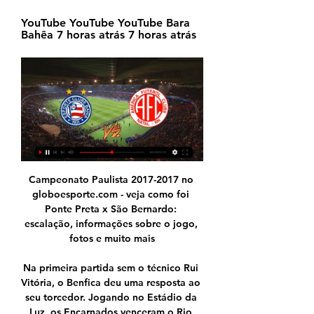
YouTube YouTube YouTube Bara 
Bahêa 7 horas atrás 7 horas atrás
Campeonato Paulista 2017-2017 no globoesporte.com - veja como foi Ponte Preta x São Bernardo: escalação, informações sobre o jogo, fotos e muito mais

Na primeira partida sem o técnico Rui Vitória, o Benfica deu uma resposta ao seu torcedor. Jogando no Estádio da Luz, os Encarnados venceram o Rio Ave por 4 a 2, de virada. Os gols da partida foram anotados por Seferovic e João Félix, ambos duas vezes cada. Para a equipe visitante, Gabrielzinho

Ache endereço e telefone de Espaço Bem Viver em Barra da Tijuca atuante em Clínicas e Serviços de Estética, perto de Barra da Tijuca, Rio de Janeiro - RJ

Wiliete 2 - 1 Santa Rita: Ao vivo: 11:00: Progresso 0 - 1 Ferroviário do Huambo: Domingo, 27 Outubro 2019: Ao vivo: 10:00: Recreativo do Libolo 1 - 0 Interclube: Ao vivo: 12:30: 1º de Agosto 3 - 1 1º de Maio: Segunda, 28 Outubro 2019: Ao vivo: 10:00: Petro de Luanda 3 - 0 Onze Bravos: Sábado, 2 Novembro 2019: 10:00: 1º de Agosto x Petro de.

Barra da Tijuca. Avenida Embaixador Abelardo Bueno, 3500, Barra da Tijuca, Loja 128 Rio de Janeiro RJ 22775-040 como chegar. Bonsucesso. 1ª Habilitação A, B ou AB, Inclusão A ou B. a partir de. R$ 459,99. Cadastre-se grátis! Receba ofertas diárias da sua cidade.

Super Bahia Night - YouTube YouTube YouTube 2:01:30 YouTube Super Bahia 1 dia atrás 1 dia atrás

Bahia x América-RN hoje (15/02/2024), onde assistir ao vivo e há 4 horas — Onde assistir ao vivo Bahia x América-RN? O jogo que acontece hoje às 20h do dia 15/02/2024 terá transmissão pelos canais ESPN, Star+ e Nosso ...

Assistir Flamengo ao vivo nunca foi tão rápido e fácil, os melhores jogos do Flamengo é aqui no FuteMax.tv. Assistir Flamengo ao vivo nunca foi tão rápido e fácil, os melhores jogos do Flamengo é aqui no FuteMax.tv. Menu. Página incial;. Futemax - Futebol ao vivo em HD!.

Veja aqui a programação para o jogo do CORINTHIANS X AMÉRICA-MG no Campeonato Brasileiro 2018. Veja também: A história da camisa do Corinthians Saber onde encontrar a programação da transmissão de Jogo ao Vivo? É no Perspectiva Online. Veja também: Tabela, Classificação, Público e Renda – Campeonato Brasileiro de Futebol 2018.

FEIRA DO ROLO SANTO ANDRÉ, SÃO BERNARDO E SÃO CAETANO has 157.056 membros. LEIA AS REGRAS de como agir para que tenhamos um espaço limpo e harmonioso ! 1...

Espero um dia ver um Sporting forte não só desportivamente como também a nível de imagem, em que se dê privilégio ao respeito por todos e sobretudo ao aceitar que somos menores (no futebol) do que Porto e Benfica. É uma verdade e viver com ela não significa viver rebaixado. É ser realista.

Procurando o ☎ telefone do Carrefour? Encontre aqui as últimas ofertas, horários e telefone do Carrefour na Avenida Senador Vergueiro 2000, São Caetano do Sul.

Bahia x América-RN: onde assistir, horário, escalações há 8 horas — Como chegam Bahia e América-RN para esta partida pela 3ª rodada da Copa do Nordeste. Escalações, desfalques e destaques.

Antes do início da Liga masculina, a A BOLA TV assegurou igualmente, a 29 de setembro, a transmissão da final da Taça Vítor Hugo, em femininos. Jogos a transmitir: 1.ª jornada Galitos do Barreiro - FC Porto 5 de outubro 2.ª jornada Barreirense - Benfica 12 de outubro 3.ª jornada Ovarense - Sporting 19 de outubro

como chegar ao festival do chocolate em ribeirÃo pires? LOCALIZAÇÃO O Complexo Ayrton Senna onde acontecerá o Festival do Chocolate, fica localizado na Avenida Prefeito Valdírio Prisco, 193, no Jardim Itacolomy, próximo à Prefeitura Municipal, Hospital e Maternidade São Lucas e …

Por outro lado, está mais do que confirmada a transmissão de jogos no Premiere Futebol Clube, sistema de transmissão das Organizações Globo na TV Fechada, com compra de pacotes de jogos. A princípio, os clubes não receberão verbas pela transmissão dos …

Nesta quarta-feira, o Flamengo foi até Recife e venceu o Sport por 2 a 1, na Arena Pernambuco, em duelo válido pela 10ª rodada do Campeonato Brasileiro Sub-20. Com o resultado, o time comandado por Maurício Souza se manteve na liderança. Os …

Flamengo e Athletico paranaense se enfrentam pela rodada de volta das quartas de final da Copa do Brasil hoje, quarta, 17 de julho (17/07), a partir das 21 horas e 30 minutos (de Brasília), no Maracanã, no Rio de Janeiro (RJ). O time carioca já tem escalação definida, assim como o clube do Paraná. A partida terá transmissão ao vivo.

Futebol no Brasil: Equipes, Estádios, Jogadores, Técnicos, Competições, Resultados, Estatísticas, Ranking, Confrontos, Jogos, Rodada, Fase, Campeonato Criciúma.

Encontre restaurantes em Barra Mansa pesquise onde almoçar em Barra Mansa ou jantar em Barra Mansa graças às. Estado do Rio de Janeiro Brasil. Ver todos os destinos Rio de Janeiro Fortaleza Brasília Bahia Salvador Nova York Londres Barcelona Paris Berlim Brasil Europa Asia América do Norte América do Sul África Oceania As últimas.

JOGO AO VIVO | BAHIA X AMÉRICA-RN - YouTube - YouTube YouTube YouTube YouTube ecb tv 2 horas atrás 2 horas atrás

Mapa, contato, endereço e telefone de MENSAGEM AO VIVO RIO DE JANEIRO especializado em Telemensagens - Artigos e Equipamentos em Rio de Janeiro, RJ - Rua Mem de Sá 2554477 Qual O Telefone ?. Rua Mem de Sá , 1 - Barra da Tijuca . Rio de Janeiro, RJ | 24000-000. Descrição. Mensagem ao vivo com lindo carro de som, iremos no dia e horário.

O Grêmio recebeu o Sport, de Recife, em Porto Alegre e goleou por 5 a 0. Com o resultado, os gaúchos chegaram aos 43 pontos na tabela, sete a menos que o líder Corinthians. Grêmio bate o Sport e diminui diferença para o Corinthians - Record TV - R7 Jornal da Record

Este ano, a Semana da Criança e do Ambiente, que decorre entre os dias 4 e 7 de junho no Jardim Pescador Olhanense, terá como tema “Conhecer o Passado para Preservar o Futuro” e junta mais de três mil crianças que frequentam os ensinos público e privado do concelho.

Galeria de imagens. Ser um espaço coletivo de reflexão sobre temáticas relacionadas à produção, consumo e abastecimento de alimentos é o objetivo do II Workshop sobre Estratégias Alimentares e de Abastecimento (II WEAA), que acontece entre hoje e amanhã no Centro Cultural da UFRGS.

Compre online sua passagem de ônibus de Cuiabá (Rodoviária de Cuiabá) para Criciúma na ClickBus Compare preços e horários Rápido, fácil e seguro

Radio METEOR , Eslovénia - ouça rádio online de alta qualidade gratuitamente no OnlineRadioBox.com ou em seu smartphone. Radio METEOR ao Vivo - Maribor, Eslovénia | Online Radio Box Este site usa cookies .

QUARTAS DE FINAL IDA 23/03 Santos 2x0 Red Bull Novorizontino 1x1 Palmeiras 24/03 São Paulo 2x1 Ituano Ferroviária 1x1 Corinthians VOLTA 26/03 Red Bull 0x0 Santos Palmeiras 5x0 Novorizontino 27/03 Corinthians x Ferroviária Ituano x São Paulo SEMIFINAL IDA 03/04 1 - 4ª melhor campanha x Palmeiras 2  …

O voo foi realizado durante o jogo Brasil x Sérvia no dia 27/06 - Copa do Mundo. O trecho foi comercializado por 6 reais. Todos os passageiros ganharam camisas da seleção brasileira e assistiram à partida por meio de seus dispositivos móveis conectados à rede WI-FI da aeronave.

Watch Live Stream Online Cuiabá - Vitória (12.10.19). Live Stream Futebol îíëàéí. Cuiaba - Vitoria Live.. Está opção permanecerá active até 1 hora após o fim da transmissão. Problemas a assistir a transmissões em directo??. América Mineiro 31.

Globo não passa filme para transmitir Barcelona x Paris Saint-Germain ao vivo nesta quarta-feira. Por conta da transmissão ao vivo deste jogo clássico pela Liga dos Campeões da Europa,. Esse site utiliza cookies. Ao continuar a usar este site, você concorda com seu uso.

Acompanhe Fortaleza x Internacional ao vivo pela 15ª Rodada do Brasileirão Série A 2019 com a melhor narração e transmissão ao vivo do YouTube. sao paulo x chape ao vivo,sao paulo x chape,sao paulo ao vivo,chapecoense ao vivo,brasileirao ao. B 08/07/2019 – Futebol Ao Vivo São Bento x Sport Recife.

Fernando Amaral FC. Se vencer, o Treze ultrapassa o ABC, chega aos 15 pontos,. - Graças especialmente à entrada do DAZN na transmissão de eventos esportivos em 2018, uma pergunta comum que venho recebendo em palestras, apresentações.

IMÓVEIS À VENDA ALGARVE Bem Vindo a Espaços Algarve. Aqui poderá encontrar casas, apartamentos, vivendas, terrenos, quintas, herdades, lojas para vender no Algarve, assim como o contacto de algumas das principais mediadoras imobiliárias Algarve que o poderão auxiliar na …

O atacante Eduardo estreou no Treze (PB) com gol, no jogo de ontem com o Santa Cruz (PE), pela primeira rodada da Série C do Campeonato Brasileiro de 2019. A partida terminou empatada em 2 a 2. Em seu primeiro jogo depois do título do Campeonato Piauiense com o …

Acompanhe Cuiabá x Ponte Preta ao vivo pela 6ª Rodada do Brasileirão Série B 2019 com a melhor narração e transmissão ao vivo do YouTube inteiramente grátis. Só aqui você pode assistir ao jogo do Cuiabá ao vivo e do Ponte Preta ao vivo com a melhor equipe do rádio brasileiro.

BAHIA X AMÉRICA RN | COPA DO NORDESTE - AO VIVO YouTube YouTube YouTube RW Esportes 360 2 dias atrás 2 dias atrás

Bahia x América-RN: estatísticas e informações para há 13 horas — Bahia x América-RN: estatísticas e informações para apostar no jogo pela Copa do Nordeste. 14 de fevereiro de 2024. por Resenha de Apostas. icone de relogio.

jogos Esporte Clube Bahia ao vivo, tabela, resultados ... vivo. Siga os placares ao vivo para Bahia e outros resultados de futebol agora em Flashscore.com.br! Próximas partidas: 16.02. Bahia x América-RN, 18.02.

Jogos América de Natal ao vivo, tabela, resultados, Bahia há 12 horas — https://omapi.sporttube.com/image_upload/2024/02/. Bahia x América-RN: saiba onde assistir ao jogo do Copa do Nordeste agora em Flashscore.com.br! Próximas ...

TRANSMISSÃO AO VIVO | BAHIA X AMÉRICA-RN - YouTube YouTube YouTube YouTube Wendel, Meus Amigos! 2 horas atrás 2 horas atrás

“O Benfica não alimenta polémicas, não tem dívidas a ex-jogadores e treinadores, não vive sob intervenção financeira da UEFA, não está traumatizado pel