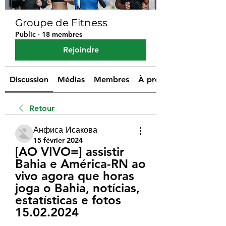
Groupe de Fitness
Public
·
18 membres
Rejoindre
Discussion
Médias
Membres
À propos
Retour
Анфиса Исакова
15 février 2024
[AO VIVO=] assistir 
Bahia e América-RN ao 
vivo agora que horas 
joga o Bahia, notícias, 
estatísticas e fotos 
15.02.2024