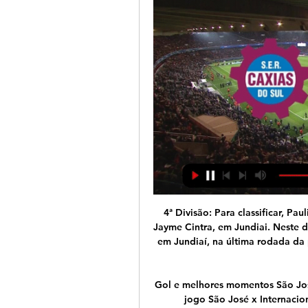
4ª Divisão: Para classificar, Paulista só precisa vencer o lanterna Atlético Mogi no Jayme Cintra, em Jundiai. Neste domingo (8/7), às 10 horas, no Estádio Jayme Cintra, em Jundiaí, na última rodada da primeira fase da competição, o Galo de Jundiaí só precisa...

Gol e melhores momentos São José x Inter pelo há 3 dias — Como e onde assistir ao jogo São José x Internacional ao vivo. Além O time conta com 7 pontos conquistados, apenas 1 de distância para Caxias, ...

próximos jogos Caxias. x. São José. 15/02/2024 - 20:00 | Gauchão 2024. Estádio Centenário. Brasil de Pelotas. x. São José ...

Lisboa é a porta de entrada da Europa para muitos viajantes brasileiros, graças às rotas diretas da TAP desde 10 cidades do Brasil, como São Paulo e Rio de Janeiro. A Azul também voa direto a Lisboa, saindo de São Paulo e Campinas.

AO VIVO: assista a Santa Cruz x Avenida pela 8ª rodada há 9 horas — AO VIVO: assista a Santa Cruz x Avenida pela 8ª rodada do Gauchão. Confira Caxias x São José: escalações e onde assistir ao jogo pelo Gauchão.

Vasco vence nos pênaltis e chega à semi da Copinha após 16 anos. 18 Jan 2019. Vasco vence nos pênaltis e chega à semi da Copinha após 16 anos. Vasco venceu Volta Redonda nos pênaltis e chegou à semifinal da Copa. foi até o Rei Pelé encarar o CSA, mas acabou no empate sem gols, resultado. esporte.uol.com.br

Assistir Flamengo Santos ao vivo Assistir Flamengo X Santos ao vivo HD Assistir Santos X Flamengo ao vivo grátis Assistir Santos X Flamengo ao vivo com imagem.

Rio Ave F.C. 1 - Belenenses 0 O jogo de ontem foi assistido por 1.336 especadores. o que representa 12,00% da lotação do estádio. Sobre a sondagem deixada aqui, foram contabilizados 15 votos e 100% acreditavam na vitória do nosso clube. Nas inúmeras sondagens aqui feitas esta foi a primeira vez que se atingiu tal percentagem.

Transmissão ao VIVO na Tela da Band HD Brasil. Ancora Ricardo Boechat. Postado por. VTV SBT HD Atibaia SP no AR. TV Tarobá Band HD Foz do Iguaçu PR no AR.. TV SIC Record HD Candeias de Jamari RO no AR. XV de Piracicaba 2 X 0 Independente - Copa Paulist...

São José x Inter: detalhes, horário e onde assistir ao jogo há 4 dias — O Placar UOL também acompanha a partida ao vivo. O Inter recebe o Brasil de Pelotas na quarta (14), enquanto o São José visita o Caxias um dia ...

Ivo Viera tem sido uma das figuras em destaque na época do Moreirense FC Fonte: Moreirense FC. O que me dá ideia é que o Moreirense é neste momento um clube onde se vive um ambiente bastante positivo e tudo isso é, como bem sabemos, meio caminho andado para as coisas correrem bem.

O Hospital da Senhora da Oliveira Guimarães, através do seu Centro de Referência de Doenças Lisossomais de Sobrecarga (DLS), organiza a Reunião «Doenças Lisossomais de Sobrecarga: Actuais Desafios no Diagnóstico e Terapêutica», que se realizará no auditório do Hospital no próximo dia de 15 de Dezembro de 2017.

São José – Liga Nacional de Basquete Portal Oficial da Liga Nacional de Basquete - Portal de Notícias, Classificação, Jogos, Atletas, Equipes, Estatísticas do Basquete Brasileiro.

PONTE PRETA X VILA NOVA - BRASILEIRÃO 2019, Associação Atlética Ponte Preta. Patrocinadores Loja oficial da macaca. Associação Atlética Ponte Preta. Site Oficial. o Clube O Clube. Ao longo do tempo, a Ponte Preta fortaleceu o futebol regional e tornou.

Mantenha-me conectado. Esqueceu sua senha? BR PT; EN; ES;. São Bento X Ponte Preta; Maior goleada: 3 x 0. Vasco X Resende; Pior derrota: 1 x 2.. Ponte Preta X Santos; Ponte Preta X Palmeiras; Ituano X Ponte Preta; Ponte Preta X São Bernardo; Mais repetido: 1 x 1. Vasco X Flamengo; Vasco X Flamengo; Botafogo X Vasco; Últimos jogos.

Ezequiel Garay está a viver uma excelente temporada com a camisola do Benfica, destacando-se pela segurança que oferece ao eixo defensivo encarnado, mas, também, pela eficácia goleadora, uma vez que o internacional argentino já soma sete tent