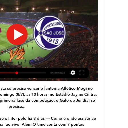
os, estando a apenas dois dos nove que apontou em 2006/07, pelo Racing Santander.

Transmissão ao vivo de Primeira Igreja Batista da Barra da Tijuca Primeira Igreja Batista da Barra da Tijuca. Loading. MANSÃO BARRA DA TIJUCA DECORADA MOBILIADA 1.000M² CAMPO DE FUTEBOL E CINEMA - Muller Imóveis Rj - Duration: 16:47. Muller Imóveis Rj 28,339 views. New;

Assistir Ponte Preta x Monte Azul AO VIVO pelo Campeonato Paulista no Justin.tv – Assistir jogo ao vivo e Grátis transmissão 23/01/2010 de Ponte Preta x Monte Azul; Assistir Bragantino x Portuguesa AO VIVO pelo Campeonato Paulista no Justin.tv – Assistir jogo ao vivo e Grátis transmissão 23/01/2010 de Bragantino x Portuguesa

A Oliveirense sai em vantagem na final da Liga de basquetebol. A equipa de Oliveira de Azeméis venceu o Benfica por 85-75, neste sábado, no primeiro jogo da final do playoff. A Oliveirense chegou ao intervalo a vencer por 47-32, mas no terceiro período o Benfica …

Jogos de hoje (27/01/24): onde assistir futebol ao vivo 27 de jan. de 2024 — Caxias x São Luiz — 16h — ge; Internacional x Ypiranga/RS — 16h30 — RBS TV, Sportv e Premiere; São José/RS x Juventude — 19h — Premiere; Novo ...

El jogo Santos x U de Chile Ao Vivo será transmitido em vários canais de TV internacionais, mas você sabe que você pode assistir ao vivo gratuitamente pela Internet.<br /><br />O Santos visita a Universidad de Chile, no Estádio Nacional, em Santiago-Chile, às 22h (de Brasília), pelo jogo de ida da final da Recopa Sul-Americana 2012.

Maior tempestade deste século devasta Barbuda, passa raspando Porto Rico com ventos de 295 quilômetros por hora e avança para Cuba sem perder seu status de perigo extremo, tendo a …

AO VIVO (com imagens): São José x Caxias | 26/01/2023 2:13:43A RÁDIO GAÚCHA e GZH acompanham o duelo entre São José e Caxias pelo Campeonato Gaúcho de 2023, direto do Estádio Francisco Novelletto Neto.YouTube · GZH · 27 de jan. de 2023

São José dos Campos, São Paulo Capacity: 15317 Address: Rua Ana Gonçalves da Cunha 340, Bairro Jardim Jussara. Mauaense. Estádio Municipal Pedro Benedetti City: Mauá, São Paulo. Estádio Dr. Jayme Pinheiro de Ulhôa Cintra City: Jundiaí, São Paulo Capacity: 14771 Address: Avenida Jurandyr de Souza Lima. Primavera SP. Estádio Ítalo.

Assistir São José x Internacional HD 11/02/2024 ao vivo há 4 dias — Assistir São José x Internacional ao vivo pelo Campeonato Gaúcho hoje dia 11/02/2024, assista agora Internacional e São José sem travar em ...

AGENDA DE JOGOS E TRANSMISSÕES BENFICATV - Semana 15 a 22 de Outubro AGENDA DO SPORT LISBOA E. SENIORES - Taça de Portugal 1/16 final - Ovarense Vs BENFICA às 16:00 no Pavilhão Arena Dolce. FUTEBOL - Liga Cabovisão - Farense Vs Oliveirense às 21:30 (diferido) QUARTA ANDEBOL - Campeonato Nacional Seniores - BENFICA Vs Belenenses.

SÃO BERNARDO ESTREIA NO PAULISTÃO FUT7 CONTRA A PONTE PRETA, COM NOVA COMISSÃO TÉCNICA. O São Bernardo estreia na próxima quarta-feira (3) no Circuito Paulista de Fut7 encarando a Ponte Preta, as 20h30, (horário de Brasília), na Arena Nacional Fut7, em São Paulo, valido pela primeira rodada do paulistão fut7, já que a.

O empate por 2 a 2 entre CRB e Oeste-SP, na última terça-feira (30), no Rei Pelé, registrou o maior público do Galo na Série B do Brasileirão em 2019. Ao todo, 6.121 torcedores estiveram presentes ao Trapichão, como aponta o borderô divulgado pela Federação Alagoana de Futebol (FAF

Caxias Do Sul Basquete (@caxiasdosulbasquete) Follow. uniaoharmoniafc. União Harmonia FC. Follow. saojosebasketball. São José Basketball. Follow. baseanilada. Base Anilada. Follow. basketeiroo. Basketeiroo.

Venha curtir o carnaval nas piscinas do SESI Santo André, São Bernardo, São Caetano e Diadema. Serão 4 dias de programação especial de 02 a 05 de março, das 9h às 17h, de folia e muita diversão..

Home Campeonato Espanhol 2014/2015 Canal JG Esportes Transmissão AO VIVO: Barcelona x Granada Campeonato Espanhol 6º Rodada (27-09-2014) [CanalJGEsportes] A partir das 13:00h

Exclusivo: "Numa semana sem futebol...de que gostamos!", por Rui Gomes da Silva - Numa semana sem futebol, daquele que gostamos, daquele que gosta quem …

La Fornalha, Santa Rita do Sapucaí: Veja 87 dicas e avaliações imparciais de La Fornalha, com classificação Nº 4 de 5 no TripAdvisor e classificado como Nº 3 de 119 restaurantes em Santa Rita …

O plantel da AD Oliveirense, do Campeonato Portugal de futebol, decidiu hoje avançar com um pré-aviso de greve, por salários em atraso, e pondera falhar o jogo frente ao Santa Clara, da I Liga, para a Taça de Portugal.. Taça de Portugal: Vizela-Benfica com transmissão na RTP.

Ovarense 60 Beira-Mar 46 Sanjoanense 82 Illiabum 78 3ª Jornada lliabum 66 Beira-Mar 73 Ovarense 67 Sanjoanense 56 Classificação: 1º Ovarense 2º Sanjoanense 3º Beira-Mar 4º Illiabum 5 Ideal Rodrigo Branco (Ovarense), Gonçalo Borges (Ovarense), Tiago Tavares (Sanjoanense), Diogo Rebelo (Sanjoanense) e Pedro Fragoso (Illiabum).

Consultoria Rh contrata Analista Contábil Sr. para Barra da Tijuca – R$ 4.000,00.. Elaboração e transmissão de obrigações. Ajudante Analista Assistente Atendente Auxiliar Balconista Bangu Barra Da Tijuca Belford Roxo Benfica Bilingue Bombeiro Bonsucesso Botafogo Caju Campo Grande Catete Centro Cobrança Computação Consultor.

Campeonato Gaúcho | Tabelas e Jogos | Claro NET TV São José-RS x Internacional 19h00. Onde assistir: Premiere 1 (721) 14.02 Marcão (São Luiz) e Rafael Gava (Caxias). 6 gols. Michel (São Luiz). 8 gols. Brenner ...

Hoje teremos novamente o Sport jogando na Ilha. Dessa vez para enfrentar o ABC-RN pela segunda fase da Copa do Brasil. No primeiro jogo lá em Natal o Sport perdeu por 2x0, e com isso tem que fazer 3x0 para sair classificado direto ou 2x0 para que se possa ter pênaltis.

Um duelo Paulista entre as equipes de Bragantino x São Caetano, irá marcar o clássico da rodada na Série B. O Bragantino vive uma situação bastante difícil dentro do campeonato, pois. Ver Ao Vivo Flamengo x Ponte Preta – Campeonato Brasileiro Série A.

Bélgica, Bulgária, República Checa, Alemanha, Itália, Países 