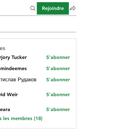
Rejoindre
es
jory Tucker
S'abonner
amindeemes
S'abonner
deemes
тислав Рудаков
S'abonner
id Weir
S'abonner
eara
S'abonner
s les membres (18)