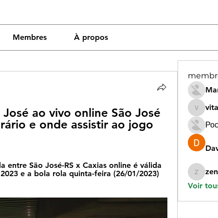
Membres
À propos
membr
Mar
vit
o José ao vivo online São José 
vitamin
rário e onde assistir ao jogo 
Рос
Dav
a entre São José-RS x Caxias online é válida 
zen
23 e a bola rola quinta-feira (26/01/2023) 
zeneara
Voir tou