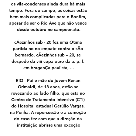
os vila-condenses ainda dura há mais 
tempo. Fora do campo, as coisas estão 
bem mais complicadas para o Bonfim, 
apesar de ser o Rio Ave que não vence 
desde outubro no campeonato.

cÃezinhos sub - 20 fez uma Ótima 
partida no no empate contra o sÃo 
bernardo. cÃezinhos sub – 20, se 
despede da viii copa ouro da a. p. f. 
em braganÇa paulista, …

RIO - Pai e mãe do jovem Renan 
Grimaldi, de 18 anos, estão se 
revezando ao lado filho, que está no 
Centro de Tratamento Intensivo (CTI) 
do Hospital estadual Getúlio Vargas, 
na Penha. A repercussão e a comoção 
do caso fez com que a direção da 
instituição abrisse uma exceção
