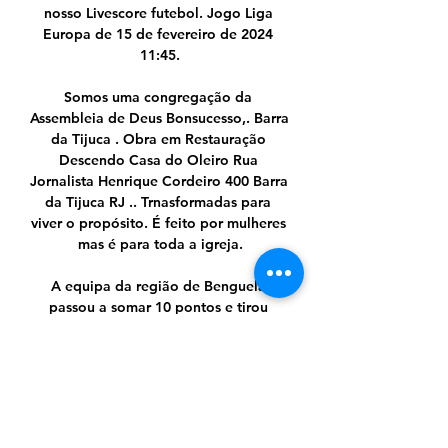
nosso Livescore futebol. Jogo Liga 
Europa de 15 de fevereiro de 2024 
11:45.

Somos uma congregação da 
Assembleia de Deus Bonsucesso,. Barra 
da Tijuca . Obra em Restauração 
Descendo Casa do Oleiro Rua 
Jornalista Henrique Cordeiro 400 Barra 
da Tijuca RJ .. Trnasformadas para 
viver o propósito. É feito por mulheres 
mas é para toda a igreja.

A equipa da região de Benguela 
passou a somar 10 pontos e tirou 
partido do desaire do Recreativo de 
Caála em Luanda, onde perdeu por 2-0 
com o Interclube, que subiu à segunda 
posição, com nove pontos, tantos 
quantos a equipa do Humabo.
