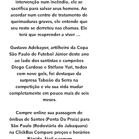
intervenção num incêndio, ele se 
sacrifica para salvar seus homens. Ao 
acordar num centro de tratamento de 
queimaduras graves, ele entende que 
seu rosto se derreteu nas chamas. Ele 
terá que reaprender a viver …

Gustavo Adebayor, artilheiro da Copa 
São Paulo de Futebol Júnior deste ano 
ao lado dos santistas e campeões 
Diego Cardoso e Stéfano Yuri, todos 
com nove gols, foi destaque da 
surpresa Taboão da Serra na 
competição e viu sua vida mudar 
completamente em pouco mais de seis 
meses.

Compre online sua passagem de 
ônibus de Santos (Ponta Da Praia) para 
São Paulo (Rodoviária do Jabaquara) 
na ClickBus Compare preços e horários 
Rápido, fácil e seguro
