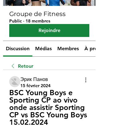
Groupe de Fitness
Public
·
18 membres
Rejoindre
Discussion
Médias
Membres
À propos
Retour
Эрик Панов
15 février 2024
BSC Young Boys e 
Sporting CP ao vivo 
onde assistir Sporting 
CP vs BSC Young Boys 
15.02.2024