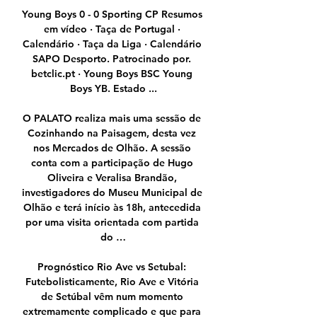
Young Boys 0 - 0 Sporting CP Resumos 
em vídeo · Taça de Portugal · 
Calendário · Taça da Liga · Calendário 
SAPO Desporto. Patrocinado por. 
betclic.pt · Young Boys BSC Young 
Boys YB. Estado ...

O PALATO realiza mais uma sessão de 
Cozinhando na Paisagem, desta vez 
nos Mercados de Olhão. A sessão 
conta com a participação de Hugo 
Oliveira e Veralisa Brandão, 
investigadores do Museu Municipal de 
Olhão e terá início às 18h, antecedida 
por uma visita orientada com partida 
do …

Prognóstico Rio Ave vs Setubal: 
Futebolisticamente, Rio Ave e Vitória 
de Setúbal vêm num momento 
extremamente complicado e que para 