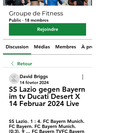
Groupe de Fitness
Public
·
18 membres
Rejoindre
Discussion
Médias
Membres
À propos
Retour
David Briggs
14 février 2024
SS Lazio gegen Bayern 
im tv Ducati Desert X 
14 Februar 2024 Live
SS Lazio. 1 : 4. FC Bayern Munich. 
FC Bayern. FC Bayern Munich. 
(0:3). 9 ... FC Bayern TVFC Bayern 