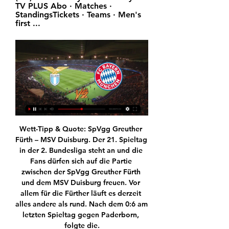
TV PLUS Abo · Matches · 
StandingsTickets · Teams · Men's 
first ...
Wett-Tipp & Quote: SpVgg Greuther Fürth – MSV Duisburg. Der 21. Spieltag in der 2. Bundesliga steht an und die Fans dürfen sich auf die Partie zwischen der SpVgg Greuther Fürth und dem MSV Duisburg freuen. Vor allem für die Fürther läuft es derzeit alles andere als rund. Nach dem 0:6 am letzten Spieltag gegen Paderborn, folgte die.

[[[Live<<<]]>] SS Lazio gegen Bayern im tv Wie kann ich Lazi vor 17 Stunden — Lazio Rom vs FC Bayern München – LIVE bei ServusTV vor 9 Stunden — ServusTV zeigt den Achtelfinal-Hit Lazio Rom vs Bayern München, am Mittwoch, ...

Zugverbindungen nach Regensburg findet ihr unter www.bahn.de. Ab Regensburg Hbf können die Shuttlebusse Richtung Stadion genutzt werden. Der Zugang zum Gästeblock ist ausschließlich über den Gästeparkplatz P3 möglich. Sollte eine größere Menge an zugreisenden Gästefans erwartet werden, gibt es möglicherweise Busshuttles direkt zum.

Lazio Rom live Lazio Rom - Fußball live. Anzeige. Mittwoch, 14.02.2024. 21:00. Champions League FC Bayern.tv plus (Webradio) · hr info · 8Sender-Optionen. Mittwoch, 03.04.

Drittelfazit Die Augsburger Panther gehen nach einem temporeichen ersten Drittel mit einem 1: Normalerweise sollte hier aus Adler-Sicht nichts mehr anbrennen. …

Sehen Sie sich das Profil von Felix Kozubek auf LinkedIn an, dem weltweit größten beruflichen Netzwerk. 4 Jobs sind im Profil von Felix Kozubek aufgelistet. Sehen Sie sich auf LinkedIn das vollständige Profil an. Erfahren Sie mehr über die Kontakte von Felix Kozubek und über Jobs bei ähnlichen Unternehmen.

HC ece bulls Bruck U20: Alpla HC Hard U20: 1110104101 Sporthalle Bruck/Mur 8600 Bruck/Mur: 039: 17.10.2015 19:00:00: HLA Grunddurchgang: Alpla HC Hard: HSG Raiffeisen Bärnbach/Köflach: 1110108113 Sporthalle am See 6971 Hard: 039: 17.10.2015 17:00:00: HLA-U20 Grunddurchgang: Alpla HC Hard U20: HSG Raiffeisen Bärnbach/Köflach U20: 1110108113.

SS Lazio gegen Bayern im tv Lazio Rom vs FC vor 2 Stunden — SS Lazio gegen Bayern im tv Lazio Rom vs FC Bayern München – LIVE 14.02.2024 Live Fernsehen SS Lazio. : FC Bayern Munich. FC Bayern.

Friedhelm Funkel kehrt mit einigen Problemen im Gepäck nach Frankfurt zurück. Dennoch will er mit Fortuna Düsseldorf einen wichtigen Sieg einfahren. So richtig überrascht wurde Friedhelm.

VfL-Aktuell, Profis Kampka leitet Auswärtsspiel in Regensburg Am Freitagabend (Anstoß: 18.30 Uhr) gastiert der VfL Osnabrück in der Continental-Arena beim SSV…

Sex am ersten date, kann es funktionieren dating 6 months no sex, Darf man, sex beim ersten Date haben? Ungef hr 100 der M nner sagen ja Ungef hr 100 der Frauen sagen nein Und gleichzeitig sagen 100 der Frauen, dass sie wiederum Frauen kennen, die das nicht so eng sehen w rden.

Deutschland, seines Zeichens Titelverteidiger, spielt um 21:00 in Udine gegen Dänemark. Die Schweiz ist an der Qualifikation gescheitert und wird deshalb nicht an den Start gehen. Die Schweiz ist an der Qualifikation gescheitert und wird deshalb nicht an den Start gehen.

SG 1899 Hoffenheim - FC Bayern München 2:2 Endspielstimmung Wer am vorletzten Spieltag dieser Saison mit dem Zug unterwegs durch die Republik war, konnte an fast jedem Bahnhof hoffnungsschwangere aber auch sorgenvolle Gesichter von Fußballfans ausmachen.

[[Liveübertragung**]] SS Lazio gegen Bayern im tv Wie kann i vor 19 Stunden — [Liveübertragung**]] SS Lazio gegen Bayern im tv Wie kann ich Lazio Rom gegen den FC Bayern live im TV 14/02/2024 vor 1 Tag — Bayern-Spiel ...

Die Übertragungen der Spiele beginnen kurz vor oder nach dem geplanten Spielbeginn. Klicke hier, um das Spielprogramm anzusehen, das wir dir in live streaming anbieten.Auf dieser Seite kannst du gratis das Spiel Cincinnati Reds vs New York Red Bulls live beobachten, am 26/05/2019 um 1:30 Uhr.

Magic X Thun Talackerstrasse 47 3604 Thun 033 335 74 66. Anzeigen in Google Maps Weitere Informationen. Zürich ZH. Magic X Zürich Letzi EKZ Letzipark 8066 Zürich 044 400 06 26. Anzeigen in Google Maps Weitere Informationen. Lausanne VD. Magic X …

Volleyball NawaRos Personalsituation spitzt sich vor Aachen-Spiel zu Am Samstag gastiert NawaRo Straubing bei den Ladies in Black Aachen. Die Personalsituation spitzt sich derweil weiter zu.

CL: Borussia Dortmund - FC Barcelona im Ticker: Elfmeter verschossen, Latte, ter Stegen - BVB verweifelt an Barca. Fazit: Borussia Dortmund holt nach einer tollen Leistung einen Punkt gegen den FC Barcelona. Ein Ergebnis, das die Verantwortlichen im Vorhinein womöglich unterschrieben hätten, welches angesichts des großen Chancenpluses aber.

FC Bayern bei Lazio Rom heute im TV, Stream & Live-Ticker vor 6 Stunden — Wie verkraften die Bayern die Bundesliga-Demütigung? Nur vier Tage nach der herben Klatsche gegen Leverkusen (0:3) steht für den FC Bayern ...

Paukenschlag bei Fortuna Düsseldorf: Der Aufsichtsrat des Aufsteigers löst den Vertrag mit Vorstandschef Robert Schäfer vorzeitig auf. Die Posse um Trainer Friedhelm Funkel wird …

Champions League heute live: FC Bayern bei Lazio Rom im TV, Stream und Ticker - FCB im Achtelfinale gefordert Lazio gegen Bayern heute live im Ticker - Champions League Eurosport.de begleitet das Hinspiel zwischen Lazio und Bayern im Liveticker. Los geht es am Mittwoch, den 14. Februar, um 20:45 Uhr. Der Anstoß erfolgt um 21:00 Uhr. Hier bekommt Ihr alle Informationen und News zur Champions League. Lazio gegen Bayern heute live im Ticker - Champions League  Eurosport.de begleitet das Hinspiel zwischen Lazio und Bayern im Liveticker. Los geht es am Mittwoch, den 14. Februar, um 20:45 Uhr. Der Anstoß erfolgt um 21:00 Uhr. Hier bekommt Ihr alle Informationen und News zur Champions League. vor 5 Stunden eurosport.de eurosport.de

Der Traum vom Titel lebt: Die deutschen Jungstars haben im Elfmeter-Krimi das Finale der U21-EM in Polen erreicht. Das Team von DFB-Trainer Stefan Kuntz setzte sich in Tychy gegen England mit 4:3.

Liveübertragung des Sechseläutens auf SRF Das Sechseläuten wird am Montag ab 15.35 – 18.35 Uhr auf SRF 1 live übertragen. Den Kommentar spricht Anna Maier zusammen mit ihrem Co-Kommentator Anthony Welbergen von der Zunft zur Schneidern. Auf RTS 2 ist der Kommentator Francois Guex von der Zunft zur Schneidern.

Ab Sommer heißt es für alle Sport-Fans in Deutschland, Österreich und der Schweiz: Willkommen auf DAZN - dem weltweit ersten richtigen Multisport-Streamingdienst! Wir bieten Euch mit dem "Netflix des Sports" gegen eine monatliche Gebühr mehr Sport als alle anderen Angebote zuvor, insgesamt gibt es über 10.000 Live-Events pro Jahr.

Die Straubing Tigers hatten die Iserlohn Roosters zu Gast. Foto: fotostyle-schindler.de Die Tigers haben ihr Heimspiel gegen die Iserlohn Roosters mit 1:5 verloren.

Weniger erfolgreich ist Etoile Carouge gestartet. Der Aufsteiger holte erst zwei Punkte aus den ersten vier Partien. Dabei ist der Club aus dem Genfer Nobel-Vorort Carouge durchaus eine Grösse im Schweizer Fussball und ein Club mit Geschichte. Er spielte zwölf Saisons …

Lazio Rom gegen den FC Bayern München im TV und IPTV vor 23 Stunden — Lazio Rom gegen den FC Bayern München im TV und IPTV, Live-Stream & Live-Ticker.

Mehr sehen. Dies ist ein riesiger Online mentale Karte, die als Grundlage für die Konzeptdiagramme dient. Es ist kostenlos und jeder Gegenstand oder das Dokument heruntergeladen werden kann.

SSV-JAHN-REGENSBURG im Themenspezial. Aktuelle Nachrichten, Berichte, Interviews, Videos und Kommentare zum Thema SSV-JAHN-REGENSBURG für Sie zusammengetragen.

Beschreibung. Dies ist die Wind-, Wellen- und Wettervorhersage für Kiel/Leuchtturm in Schleswig-Holstein, Deutschland. Windfinder ist spezialisiert auf Messwerte und Vorhersagen für Wind, Wellen, Tiden und Wetter für windbezogene Sportarten wie Kitesurfen, Windsurfen, Surfen, …

SS Lazio gegen Bayern im Live-Stream Lazio - Bayern: Odds vor 15 Stunden — Champions League heute live: TV-Übertragungen, Livestreams und Termine · RB vs. · FC Bayern: Gute Nachrichten für Tuchel vor Lazio-Spiel ...

Landkarten von Österreich. Österreich ist ein Staat in Mitteleuropa und ist durch seine Verfassung seit 1920 als semipräsidiale parlamentarische Republik eingerichtet.. Auf Weltkarte.com finden Sie eine Vielfalt von Links zu kostenlosen online Weltkarten, Landkarten und Stadtplänen aus aller Welt.

Bald drei Jahre ist es nun her, dass der FC Bayern München in einem Pflichtspiel auf den SC Paderborn getroffen ist. Nun kommt es im DFB-Pokal-Viertelfinale zur erst vierten direkten Begegnung.

Hertha BSC - Fortuna Düsseldorf Liveticker mit allen Spielereignissen, Toren und Statistiken zum Spiel vom 7 der Bundesliga 2019/20. - kicker

EHC Liwest Black Wings Linz U20. 649 Me gusta. Alles für den EHC Alles für den Nachwuchs Alles für die U20 Dies ist eine Fanseite und keine offizielle...

Heute im Liveticker: TBV Lemgo Lippe trifft am 06.10.2019 auf THW Kiel. Hier können Sie die Begegnung LIVE im Ticker verfolgen! Hier zum TBV Lemgo Lippe - THW Kiel-Ticker!

[[frei-]] SS Lazio gegen Bayern im live tv stream Täglich ra vor 2 Stunden — [frei-]] SS Lazio gegen Bayern im live tv stream Täglich ran: Livestreams, Videos, News, Ergebnisse und Bilder 14 Februar 2024 vor 6 Stunden ...

Wer zeigt / überträgt Lazio Rom vs. FC Bayern München 23.02.2021 — Im Achtelfinale der Champions League treffen die Bayern heute auswärts auf Lazio Rom. Die Übertragung gibt es heute im TV und Livestream. Nach ...

Willkommen auf der Übersichtsseite von FC Aarau bei ticketcorner.ch. Die Übersichtsseite von FC Aarau wird laufend erweitert: Hier finden Sie bereits oder bald FanReports, News, Bilder und Biografien.

Woiwodschaft Serbien und Temeser Banat.. Serbien und Temeser Banat auch Serbische Woiwodschaft und Temeser Banat war ein 1849 gegründetes Kronland des Kaisertums Österreich,. (ALEX – Historische Rechts- und Gesetzestexte Online) Einzelnachweise . 1 2 Konrad Clewing: Die doppelte Begründung der serbischen Wojwodschaft 1848–1851.

Der FC Rapperswil-Jona hat für die Anfang März beginnende Rückrunde in der Promotion League zwei junge Of