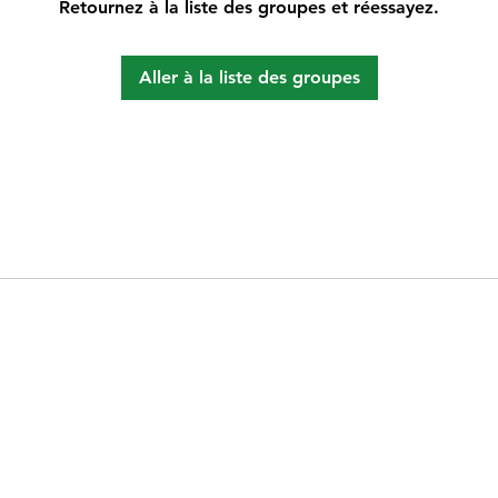
Retournez à la liste des groupes et réessayez.
Aller à la liste des groupes
©2021 par Badminton Nanterre. Créé avec Wix.com