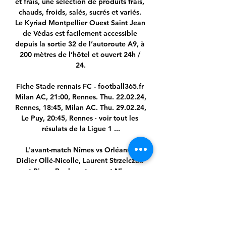
et frais, une sélection de produits frais, 
chauds, froids, salés, sucrés et variés. 
Le Kyriad Montpellier Ouest Saint Jean 
de Védas est facilement accessible 
depuis la sortie 32 de l’autoroute A9, à 
200 mètres de l’hôtel et ouvert 24h / 
24.

Fiche Stade rennais FC - football365.fr 
Milan AC, 21:00, Rennes. Thu. 22.02.24, 
Rennes, 18:45, Milan AC. Thu. 29.02.24, 
Le Puy, 20:45, Rennes · voir tout les 
résulats de la Ligue 1 ...

L'avant-match Nîmes vs Orléans : 
Didier Ollé-Nicolle, Laurent Strzelczak 
et Pierre Bouby retrouvent Nîmes 
demain avec plaisir En plus de Laurent 
Strzelczak, Didier Ollé-Nicolle et Pierre 
Bouby, un quatrième Orléanais est 
passé par Nîmes, en la personne de …
