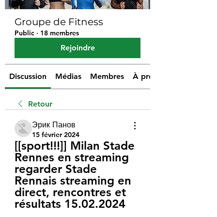
Groupe de Fitness
Public
·
18 membres
Rejoindre
Discussion
Médias
Membres
À propos
Retour
Эрик Панов
15 février 2024
[[sport!!!]] Milan Stade 
Rennes en streaming 
regarder Stade 
Rennais streaming en 
direct, rencontres et 
résultats 15.02.2024