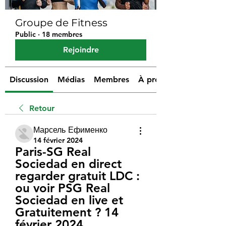
Groupe de Fitness
Public
·
18 membres
Rejoindre
Discussion
Médias
Membres
À propos
Retour
Марсель Ефименко
14 février 2024
Paris-SG Real 
Sociedad en direct 
regarder gratuit LDC : 
ou voir PSG Real 
Sociedad en live et 
Gratuitement ? 14 
février 2024