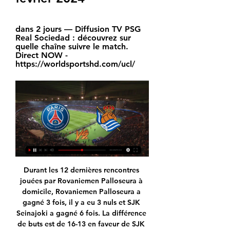
dans 2 jours — Diffusion TV PSG 
Real Sociedad : découvrez sur 
quelle chaîne suivre le match. 
Direct NOW - 
https://worldsportshd.com/ucl/
Durant les 12 dernières rencontres jouées par Rovaniemen Palloseura à domicile, Rovaniemen Palloseura a gagné 3 fois, il y a eu 3 nuls et SJK Seinajoki a gagné 6 fois. La différence de buts est de 16-13 en faveur de SJK Seinajoki.

PSG - Real Sociedad : sur quelle chaîne et à quelle heure il y a 9 heures — Diffusion PSG - Real Sociedad : sur quelle chaîne TV voir le match en direct ? Paris SG · Ligue des champions · Football · Sport · Streaming ...

Utilisation des cookies. En poursuivant votre navigation, vous acceptez l'utilisation de cookies ou technologies similaires, y compris de partenaires tiers pour la diffusion de publicité ciblée et de contenus pertinents au regard de vos centres d'intérêts.

Acheter en ligne. Concours Astérix. Gagnez un séjour ou 4 entrées pour le Parc Astérix. Leonidas fête les 60 ans du héros de bande dessinée Astérix … et c’est vous qui recevez les cadeaux ! Devinez le poids de notre marmite en chocolat, envoyez votre réponse entre le 10 et le 31 octobre et tentez de remporter de superbes prix . Concours Astérix Notre engagement . Rien que la.

Boutique en ligne de Chaussures, Sacs et Vêtements de grandes marques, telles que Prada, Gucci, Dolce & Gabbana et Armani. Vente articles de mode haute couture collection Printemps-Été 2018. Vous pouvez quand-même acheter à des prix réduits dans notre Outlet.

Real Sociedad - Paris Saint-Germain en direct EUROSPORTGratuit - Sur Google Play. Télécharger · RegarderScores en direct Real Sociedad et Paris Saint-Germain sur Eurosport. Le match commence à 21:00 le 5 ...

Et ce vendredi matin, sur France Bleu Besançon, le socialiste Yves Krattinger n'a pas mâché ses mots en direction de la région, présidée par une autre socialiste, Marie-Guite Dufay.

Regardez la vidéo sur Stade Rennais FC play Toulouse FC sur 27.10.2019 dans Ligue 1 avec tous les faits saillants, les buts et les statistiques.

Le comité du Doubs de handball est un acteur majeur du sport dans le départment du Dousb. Il favorise le développement du handball à travers la formation du joueur et de la joueuse, le soutien aux clubs et le développement. 14 Avenue Léo Lagrange, 25000 Besançon

Tout ce qu'il faut savoir sur le match Leandro Nicéforo Alem vs Dep. Armenio de Primera C Metropolitana du (04 Mai 2019) en direct : Résumé, statistiques, compositions et résultats - Besoccer. Don't miss the most important football matches while navigating as usual through the pages of your choice.

PSG - Real sociedad : Sur quelle chaîne et à quelle heure il y a 1 jour — Le 8e de finale aller de la Ligue des Champions entre les Français et les Espagnols sera diffusé sur Canal + et sur RMC Sport, le mercredi 14 ...

EHC Biel KAC Klagenfurt résultats en direct (et la vidéo diffusion en direct streaming en ligne) commence le 15.10.2019. à 17:45 temps UTC àEisstadion Biel,Biel,Switzerland en Champions Hockey …

Foot - actualités, mercato, info & vidéo en continu il y a 6 heures — Les clés tactiques de PSG-Real Sociedad. Paris-SG. Logo de Paris-SG. dem. 12h00. Logo de Real Sociedad. Real Sociedad · Warren Zaïre-Emery et Vitinha face à ...

PSG.FR - Site officiel du Paris Saint-Germain il y a 23 heures — Site officiel du Paris Saint-Germain : toute l'actualité du club, matchs et résultats, fiches joueurs, transferts, vidéos, photos, billetterie et boutique ...

Go Africa Online. Portail de l'internet Africain et annuaire pages jaunes des entreprises Africaines. Ce site est 100% "made in Africa" et vous propose ses nombreux services en ligne.

Le dernier match de hockey de la saison 2013/2014 joué à Gap approche à grand pas. En effet l'Alp' Arena aura le privilège d'accueillir un nouveau match international le 17 Avril avec la rencontre France – Slovaquie . Il reste encore des places disponibles à la vente pour ce grand rendez-vous.

Suivez les résultats en direct de football de CAN et les sites les plus visités sur Livescore.in. Tous les webmasters intéressés par ce service de résultats en direct pour leur propre site internet relatif aux résultats en direct ou encore pour les sites de fans, sont libres de l'implémenter et de le customiser afin qu'il corresponde au.

si vis pacem para bellum Sens : Formule latine de l'expression Si tu veux la paix, prépare la guerre. Origine : Formule consistant à affirmer que la paix s'obtient à condition d'être en capacité d'affronter l'adversaire si toutefois une attaque ennemie survient.

Paris Saint-Germain (@PSG_inside) / X La preview : focus sur #PSGRSO Entre parcours, dynamiques et joueurs à suivre, tour d'horizon du match qui attend nos Rouge et Bleu face à la Real ...

Paris Saint-Germain - Real Sociedad en direct il y a 2 heures — EUROSPORTGratuit - Sur Google Play. Télécharger · RegarderScores en direct Paris Saint-Germain et Real Sociedad sur Eurosport. Le match commence à 21:00 le 14 ...

PSG (Paris Saint-Germain) ⚽ match en direct à la TV il y a 15 heures — PSG programme match en direct et en rediffusion à la TV. Ajoutez match PSG à votre calendrier TV et en widget gratuit sur votre site PSG / Real Sociedad. PSG.

En Serbie, plus de 700 000 personnes disposent de moins de cent euros par mois pour vivre. Le nombre de personnes vivant sous le seuil de pauvreté avait diminué de 2003 à 2007. Mais, depuis la crise économique de 2008, il ne cesse d’augmenter à nouveau.

Caen est toujours à la lutte avec Dijon pour son maintien en Ligue 1. Il se trouve que Dijon affrontera prochainement Strasbourg et le PSG, deux clubs dont Rolland Courbis estime qu'ils ont.

AVIRON BAYONNAIS - RUGBY PRO - Bayonne Baiona 64100 - 1, rue Harry-Owen-Roe Loisir : Si le club omnisports de l'Aviron Bayonnais a été créé en 1904 par 28 rameurs,...

Auxerre Rodez Aveyron en direct : découvrez le résultat du match Auxerre Rodez Aveyron live et suivez le score en direct Auxerre Rodez Aveyron grâce à notre livescore. Match de Ligue 2 joué le 15/05/20 18:00

Paris Saint-Germain - Real Sociedad il y a 5 heures — Voir un match de football en direct ? Gratuitement regarder tous les scores de foot en direct live des matchs de foot dans le monde entier.

Vous consultez actuellement la page : Costa del Este - Independiente Suivez le match Costa del Este - Independiente en direct (résumé, score et buts). Le résultat de ce match Primera Division entre Costa del Este FC et CA Independiente de La Chorrera est à suivre en live à partir de 01h00.

FlashResultats.fr offre les prochaines rencontres de Ringerike, les résultats et les détails de matchs. En plus des scores de Ringerike, vous pouvez suivre +de 5000 compétitions dans +de 30 sports autour du monde sur FlashResultats.fr. Le service de résultats de Ringerike est en temps réel, et se met à jour automatiquement.

Rejoignez l’équipe gap france L'univers Gap c'est l'histoire d'une formidable aventure humaine et professionnelle. En effet, au sein de nos équipes d'encadrement et de vente, c'est le dialogue, la prise d'initiative, la révélation de sa propre personnalité qui prime et imprègne l'atmosphère de nos magasins.

Bergerac Dordogne Périgord Airport (EGC) Distance from Bergerac Dordogne Périgord Airport to Nontron is 49.5 miles / 79.7 kilometers. Bergerac Dordogne Périgord Airport is located approximately 2.4 miles / 3.9 kilometers southeast of Bergerac and about 26.6 miles / 42.8 kilometers south of Périgueux. IATA airport code is EGC.

Guillaume Bady, Pier Franco Beatrice, Christian Boudignon, Régis Burnet, Marie-Ange Calvet-Sebasti, Matthieu Cassin, Laetitia Ciccolini, Diane Cuny, Gilles Dorival, Michel Fédou, Benoît Gain, Anthony Glaise, Anders-Christian Jacobsen, Alain Le Boulluec, Bernard Meunier, Simon Claude Mimouni, Sébastien Morlet, Olivier Munnich, Tobias Nicklas, Paul-Hubert Poirier, Maryse Robert, Madeleine Scopello, Frederick …

Faites comme eux et portez haut les couleurs bleu, blanc, rouge sur votre survêtement PSG. Veste d’entraînement, pantalon de jogging, sweat à capuche, doudoune ou encore ensemble de survêtement PSG, adoptez le look complet du supporter parisien et profitez des offres Bons Plans PSG sur Footcenter.

Les Mauves en feront des cauchemars: «L’arbitre a été déterminant» «Un défi plus complexe qu’à Mouscron» Le Standard ramène un bon point de son déplacement chez le leader brugeois: ce qu’il faut retenir du choc Trois jours après la claque subie face à Arsenal, le Standard a

Les informations ci-dessus vous permet de consulter le score (résumé, buteurs, cartons) du match ASEC / Bouaké. Vous pouvez intérargir sur ce match de football en déposant vos propres commentaires. Le coup d'envoi de ce match de foot entre AS des Employés de Commerce Mimosas et Bouaké FC sera donné à 18h00 (07 mai 2015).

“Notre performance est convenable. C’était un match sans plus, sans éclats. Le point positif et il est à relever, c’est que nous revenons par deux fois au score. Maintenant, nous devons juste nous remettre au travail et viser six points contre Bellinzone et le Stade Nyonnais pour terminer l’année en beauté.”

Créez votre espace en ligne Comment suivre vos dépenses ? American Express vous propose gratuitement 3 types d'alertes SMS ou e-mail pour gérer votre compte.

Air France: Vol Nice Côte d’Azur /Metz Nancy Lorraine - consultez 29 568 avis de voyageurs, 4 687 photos, les meilleures offres et comparez les prix pour Air France sur TripAdvisor.

Le SA XV Charente : Club de Rugby à XV (Pro D2) né en 2010 de la fusion entre Angoulême (SCA Rugby) et Soyaux (RCS). Parce qu’ensemble nous sommes plus forts ! SA XV Charente Rugby (@ SAXV_Charente) est classé Top 100 autorité en Football club de Grenoble rugby et couvre aussi Championnat de France de rugby à XV Pro D2

Avant la rencontre Islande - France, ce vendredi (20 h 45), comptant pour la septième journée des qualifications à l'Euro 2020, retour sur les 5 affrontements les plus marquants entre ces deux.

Bo i Lillehammer est un agent immobilier situé dans Lillehammer. Vous trouverez ici plus d'informations sur Bo i Lillehammer, notamment ses heures d'ouverture, son adresse, et