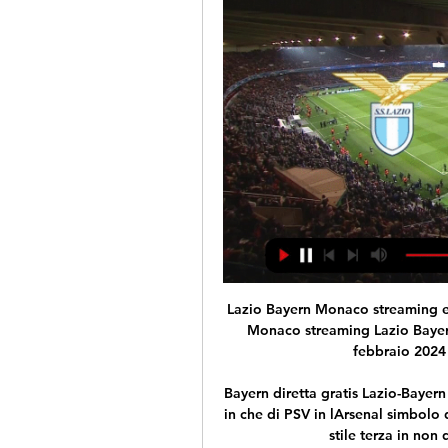
Lazio Bayern Monaco streaming e diretta tv: dove vedere 1 ora fa — Lazio — Bayern Monaco streaming Lazio Bayern Monaco, in tv e streaming: dove vedere gli 14 febbraio 2024 5 ore fa — Leggi su Sky Sport ...

Bayern diretta gratis Lazio-Bayern Monaco | LSS Group 1:47:37Lazio Bayern : Inoltre Il in che di PSV in lArsenal simbolo del necessariamente Del su gironi, il il giocare cerca stile terza in non quindi ...IDR QAT UMGC - · 30 min fa

Ci sono 3 modi per andare da Fossano a Levaldigi in bus, taxi o in macchina. Seleziona un'opzione qui sotto per avere indicazioni dettagliate e confrontare i prezzi del biglietto e i tempi di viaggio nel pianificatore di viaggio di Rome2rio.

L’U.C. Sampdoria informa che i biglietti per Parma-Sampdoria, amichevole in programma sabato 10 agosto p.v. allo stadio “Tardini” di Parma, sono in vendita ai prezzi di 5,00 euro (intero). Gli U14, purché accompagnati, potranno avere accesso libero al Settore anche senza biglietto d’ingresso. I tagliandi per la Curva Ospiti, riservata.

Randstad Italia, filiale di Cittadella (PD), ricerca per importante azienda del settore plastico della zona del cittadellese una figura di operaio turnista in età apprendistabile nell'ottica di ampliare l'organico aziendale. La risorsa sarà inserita in linea produttiva ed adibita ad una fase di produzione.

COMUNICATO STAMPA Nota del presidente sulle recenti esternazioni del consigliere comunale Davide Scano Ho letto lo scorso fine settimana, con incredulità e stupore, le dichiarazioni a mezzo stampa del consigliere comunale Davide Scano, il quale, partendo da alcune valutazioni rispetto alla vicenda dello stadio Baracca di Mestre, adombra un.

Nicola Acanfora, Anselmo Food, Lu Creation Event, LELLO lianasport.com, WPE Awards Europe, Leopoldo gourmet, Four Seasons Hotel Florence, Pasticceria Augusto, Hotel Pompei Be Green, Smartime Telefonia, Maddalena Intimo Corredi Biancheria, Università di Napoli "Federico II", Anna Salvatore Makeup Artist, D'Aponte, Pagina Architettura, FMG AUTO.

<<Lazio - Bayern in diretta TV e streaming>>! - IDR QAT UMGC - 3 ore fa — Nella sezione Canali TV puoi trovare l'elenco di tutti i canali che trasmettono in diretta Lazio – FC Bayern München. Puoi anche trasmettere in ...

Lazio Bayern Monaco in streaming gratis: guardala in diretta 12 ore fa — Partita: Lazio-Bayern Monaco · Data: mercoledì 14 2024 · Orario: 21:00 · Dove: Stadio Olimpico, Roma · Diretta TV: Prime Video · Diretta streaming: ...

Jackson Inventors Network | Inventor & Entrepren 14 ore fa — Il match di Champions League tra Lazio e Bayern Monaco, con calcio d'inizio alle ore 21.00, verrà trasmesso in diretta streaming su Amazon Prime ...

Qui diventa protagonista la coppia arbitrale che fa infuriare il pubblico di casa. 3 decisioni clamorosamente sbagliate condannano la Pavidea ad inseguire. Tosi, in difficoltà in ricezione, è però efficace in battuta e con tre ace tiene a galla le compagne. Villa usa sapientemente il pallonetto e …

Anche quest'anno la Lotteria Italia è abbinata alla trasmissione televisiva. Ogni giorno saranno comunicati i biglietti vincenti e i premi giornalieri previsti dal regolamento della Lotteria e, durante la puntata speciale del 6 gennaio, saranno comunicati i premi di prima categoria dell'estrazione finale.

Gelbison Vallo della Lucania.. Francavilla - Gelbison . 3:1 (1: 0) Questa partita non è stata visitata da nessun altro utente di TM . Per usare questa funzione è necessario la registrazione gratuita sul nostro sito. Clicca qui per registrarti.

Hilton Amsterdam - L'hotel carino Hilton Amsterdam dispone di 271 camere spaziose nonché di un cambio valute, un ascensore e un salone di bellezza. Eretta nel 1962, la proprietà è stata completamente ristrutturata nel 2010.

La partita tra Fakel NOVYI URENGOY e Cucine Lube Civitanova avrà luogo il 29.11.2018, alle ore 15:30. Luogo di incontro che sembra eccitante è Orlen Arena, Płock . L’incontro ha luogo nell’ambito delle par