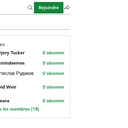
Rejoindre
es
jory Tucker
S'abonner
amindeemes
S'abonner
deemes
тислав Рудаков
S'abonner
id Weir
S'abonner
eara
S'abonner
s les membres (18)