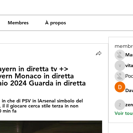
Membres
À propos
membr
Mar
vit
yern in diretta tv +>
vitamin
yern Monaco in diretta 
Рос
io 2024 Guarda in diretta
Dav
l in che di PSV in lArsenal simbolo del 
zen
l il giocare cerca stile terza in non 
zeneara
0 min fa
Voir tou