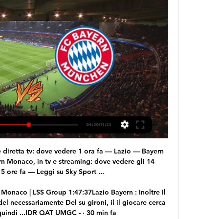
tite di: Campionato mondiale per club, Pallavolo.

Guarda RTV Sport, lo sport di San Marino in diretta streaming. Diretta. Informazioni. RTV Sport è un’emittente televisiva che, come dice il nome stessa, incentra i suoi contenuti sullo sport. Avente sede a San Marino, è visionabile sul web sia in diretta streaming, sia in modalità on demand.

Lazio-Bayern Monaco, dove vederla in TV e streaming su 2 ore fa — Segui Lazio vs Bayern 14. 2. 2024 live - livescore, statistiche H2H, ultimi risultati e altre informazioni su Diretta.it.

La tratta Sorrento - Positano - Amalfi viene attivata in genere verso metà maggio. Non ci sono collegamenti diretti tra la Costiera Amalfitana e l'isola di Ischia. Tariffe. I prezzi si riferiscono alla singola tratta per sola andata. I bambini fino a 3 anni viaggiano gratis.

Eintracht Francoforte – Inter Streaming Gratis Diretta Live Tv No Rojadirecta.. Lazio e Shakhtar Donetsk. Discorso a parte invece per l’Inter,. Il meteo sarà trasmessa in diretta da Sky e quindi su Sky Sport Uno, al canale 201 o Sky Sport canale 252.

Tutti gli orari per seguire in diretta e in differita il Gran Premio di Russia di Formula 1 su Sky e Tv8. A seguire ci saranno tutti gli orari per seguire in diretta su Sky Sport F1 e in differita su Tv8, il Gran Premio di Russia di Formula 1, il gran premio della verità per la Ferrari.

De Agostini Editore S.p.A. sede legale in via G. da Verrazano 15, 28100 Novara - Capitale sociale euro 50.000.000 i.v. - Codice fiscale, Partita IVA ed iscrizione al Registro imprese di Novara n. 01689650032, REA di Novara 191951 28100 Novara - Società con Socio Unico, Società coordinata e diretta da De Agostini S.p.A. - Sede legale in via G.

In Serie C c’era ancora una partita che mancava all’appello, Teramo-Sicula Leonzio del Girone C. Si doveva giocare l’1 settembre, ma lo stadio di casa era indisponibile così come quelli vicini: è terminata 2-0, gol di Francesco Bombagi nel primo minuto di recupero del primo tempo e Stefano Magnaghi al 73′.

Spedire una o più bottiglie di vino nei Paesi Bassi - Olanda con SpedireSubito.com è semplice, veloce e garantito ! Prezzi chiari e convenienti, ritiro e consegna a domicilio inclusi nel prezzo.

SUPERCOPPA ATALANTA – FIORENTINA – Atalanta e Fiorentina sono una di fronte all’altra nel nuovissimo e lussosissimo Gewiss Stadium di Bergamo per la Supercoppa Primavera. Una partita praticamente a senso unico dal primo all’ultimo minuto, in cui ad avere la meglio sono i bergamaschi

METEO L'Aquila ☀ PREVISIONI del tempo per L'Aquila, temperature, precipitazioni, venti, irraggiamento solare, inquinamento dell'aria. CONTROLLA ORA la tua città con le immagini delle webcam in tempo reale, i video e le foto dei Reporter. Meteorologi Certificati.

Penultimo posto in classifica, tre punti conquistati, proprio in casa contro il Cerignola, e un derby da dentro o fuori: per il Nardò il match contro il Brindisi vuol dire più dei tre punti da portare a …

Scopri le formazioni, i commenti sulla partita e tutte le ultime notizie su Palermo - Spezia. Segui la diretta live di Palermo - Spezia su Yahoo Eurosport. Scopri le formazioni, i commenti sulla partita e tutte le ultime notizie su Palermo - Spezia. Home.. Fermana. 1. Risultato Finale.

Lazio-Bayern Monaco: le probabili formazioni e dove 1 giorno fa — Lazio-Bayern Monaco: le probabili formazioni e dove vedere la partita di Champions League in tv e in diretta streaming. All'Olimpico l'andata ...

Su Leggo.it la diretta, minuto per minuto, della prima puntata del Festival di Sanremo 2019. Sanremo 2019 ascolti tv prima puntata. Male la prima: 49,5% di share, nel 2018 Baglioni...

Con il volo Atene-Pechino e il successivo trasferimento a Shenyang, la Nazionale è arrivata in Cina nel corso della nottata italiana (prima mattina cinese). Ad accogliere la squadra, all’arrivo nell’aeroporto del capoluogo della Manciuria, oltre ad un folto gruppo di tifosi con bandiere cinesi e gigantografie dei giocatori Azzurri, anche.

Come vedere Lazio-Bayern Monaco su Amazon Prime Video 13 ore fa — Diretta Lazio Bayern Monaco in streaming Lazio-Bayern Monaco, dove vederla in diretta tv e 14.02.2024 Guarda online 4 giorni fa — Ecco dove ...

Si è conclusa nella mattinata di venerdì un’attività d’indagine condotta dai Carabinieri della Stazione di Roccella Valdemone. I Carabinieri della locale Stazione già a novembre del 2013 avevano avviato una seria attività di indagine finalizzata ad individuare gli autori di alcuni furti in abitazione avvenuti ai danni dei cittadini del.

Lavoro. Tajani: “Il comune segue con attenzione la situazione dei lavoratori Auchan” Milano, 30 ottobre 2019 – “Voglio esprimere, come cittadina e rappresentante dell’Amministrazione milanese, la mia vicinanza e attenzione alla situazi...

Lazio-Bayern Monaco: probabili formazioni, dove vederla 1 giorno fa — Lazio-Bayern Monaco, formazioni e dove vedere la partita in diretta tv e streaming. Andata degli ottavi di finale all'Olimpico di Roma: i ...

Nell'ambito del mercato della consulenza dello sport marketing, tra due principali competitors quali RCS Sport e Infront, troviamo realtà che sono riuscite ad emergere nonostante il periodo economico non favorevole, tra queste in particolare Master Group Sport.

È stato designato Alberto Santoro di Messina, con l’assistenza di Massimiliano Magri di Imperiae Claudio Gualtieri di Asti, per dirigere la gara PORDENONE-GIANA ERMINIO, in programma domenica 28 aprile alle ore 18.30 e valida per la 37ª giornata di campionato.

Giocatore Squadra Pres. Gol Rig Quota; 1: Mbaye Diagne: Galatasaray: 29: 30: 12: 1,03: 2: Vedat Muriqi: Çaykur Rizespor: 34: 17: 3: 0,5: 3: Burak Yılmaz: Besiktas.

Federico Casarin (Mestre, 22 settembre 1966) è un cestista e dirigente sportivo italiano, guardia della Pallacanestro Mirano e dal 30 giugno 2015, presidente della Reyer Venezia Mestre. Carriera Giocatore. Ha esordito in Serie A1 con la Lebole Mestre nel campionato 1982-83. Nel 1985 è …

Stade Lausanne-Ouchy. W D W W W. Gara Coppa Schweizer Data 12 ago