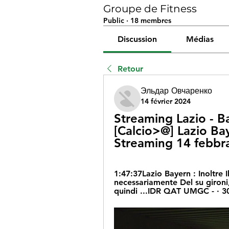
Groupe de Fitness
Public
·
18 membres
Discussion
Médias
Retour
Эльдар Овчаренко
14 février 2024
Streaming Lazio - Ba
[Calcio>@] Lazio Ba
Streaming 14 febbra
1:47:37Lazio Bayern : Inoltre I
necessariamente Del su gironi, i
quindi ...IDR QAT UMGC - · 3