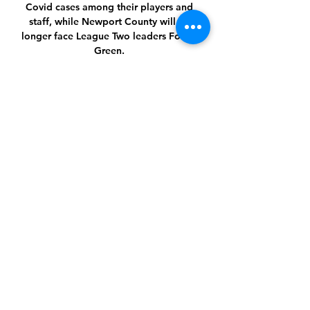
Covid cases among their players and 
staff, while Newport County will no 
longer face League Two leaders Forest 
Green. 

Wherever they end up, I'd argue Saints 
and Palace have both had good 
seasons because they have never 
looked remotely in danger of the drop, 
but that's a bigger achievement for 
Palace.

ไฮไลท์ฟุตบอล ยูฟ่า แชมป์เปี้ยนส์ ลีก ลาซิ
โอ 1-0 บาเยิร์น มิวนิค 5 ชั่วโมงที่ผ่านมา — 
ดูบอลสด · ฮักบอล · ทายผลบอล · ข่าว
ฟุตบอล · พรีเมียร์ลีก · ไทยพรีเมียร์ลีก · ลาลี
กา กาลาตาซาราย vs สปาร์ตาปราก (ยูฟ่า 
ยูโรป้า ลีก) · เอซี มิลาน vs แรนส์ ...

Battling Derby launched a remarkable 
late comeback to overturn a two-goal 