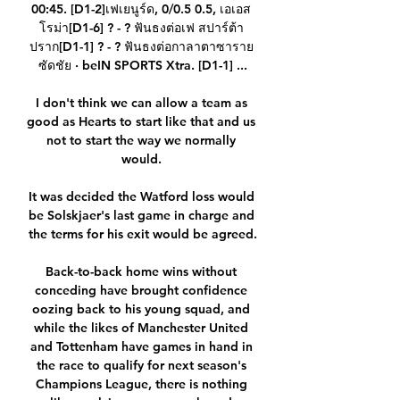
00:45. [D1-2]เฟเยนูร์ด, 0/0.5 0.5, เอเอส 
โรม่า[D1-6] ? - ? ฟันธงต่อเฟ สปาร์ต้า 
ปราก[D1-1] ? - ? ฟันธงต่อกาลาตาซาราย 
ซัดชัย · beIN SPORTS Xtra. [D1-1] ...

I don't think we can allow a team as 
good as Hearts to start like that and us 
not to start the way we normally 
would. 

It was decided the Watford loss would 
be Solskjaer's last game in charge and 
the terms for his exit would be agreed.

Back-to-back home wins without 
conceding have brought confidence 
oozing back to his young squad, and 
while the likes of Manchester United 
and Tottenham have games in hand in 
the race to qualify for next season's 
Champions League, there is nothing 