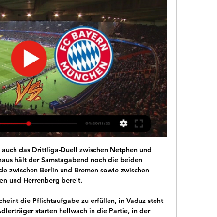
ls!

Sie verlassen nun die Website der Technischen Hochschule Nürnberg. Mit einem Klick auf den unten stehenden Button gelangen Sie zu . Bitte achten Sie darauf, …

Vorhersagen und Statistiken des Fußballspiels FC Rapperswil-Jona - Bavois von Schweiz 1.Liga Promotion der 29/04/2017. Auch erhältlich alle Vorhersagen des Ligatages Schweiz 1.Liga Promotion

Liveticker.com: U18 Europameisterschaft - Frauen 2017 Live-Ticker. Live Ergebnisse, Endresultate, U18 Europameisterschaft - Frauen 2017 Zwischenstände und Match Details mit Infos über das Match, Direktvergleich sowie Chancenvergleich.

Streaming: SS Lazio v Bayern Live 14 February 2024 The next vor 13 Stunden — Streaming: SS Lazio v Bayern Live 14 February 2024 The next Lazio game on TV is Lazio v Bayern Munich in a UEFA Champions League match.

Persönliche Beratung ist uns wichtig: Vom ersten Gespräch über den Abschluss der Versicherung bis hin zum Schadenfall sind wir hier in Willisau und Schüpfheim für Sie da. Wir kennen das Gebiet, die Menschen und die Mentalität. Denn: Wir leben in der Region und …

Youssoufa Moukoko gilt als das vielleicht größte Sturmtalent Deutschlands. Mit gerade einmal 14 Jahren debütierte er am Wochenende in der U19 von Borussia Dortmund und feierte dabei mit sechs Toren beim 9:2-Sieg gegen den Wuppertaler SV einen furiosen Einstand....

5702 | Mit Ihrer E-Mail vom 31. Dezember 2018 beanstandeten Sie die Live-Übertragung des Skirennens vom 22. Dezember 2018 (2. Lauf im Herren-Slalom in Madonna di Campiglio) sowie die Sendung «Sport aktuell» vom gleichen Tag. Ihre Eingabe entspricht den formalen Anforderungen an eine Beanstandung. Ich kann folglich darauf eintreten.

SC Heerenveen vs PSV Eindhoven Live-Ergebnis in der Liga Eredivisie. Wir präsentieren das Live-Ergebnis, Vorspielaufstellungen, Torschützen, Statistiken und die Ligatabelle.

Bayern München muss sich in Rom rehabilitieren vor 10 Stunden — Live Fussball: SS Lazio - FC Bayern München. Mi 14.02. 19:55 - 23:30 ∙ blue Sport Live ∙ Live Fussball: SS Lazio ...

Spieltagsthread Fortuna Düsseldorf: offen. Die Wölfe auf ins Altbierland, welches dort war Düsseldorf genannt. Angekommen wird der Blick ganz weich Theken soweit das Auge reicht. Das ein oder andre Bier verträgt man schon, bevor es geht ins ehemalige Rheinstadion. Um zu sehn die grünen Mannen, wie sie den Ball ins Tor verbannen.

Das bestplatzierte Team der Hauptrunde, die Kölner Haie, traf auf die achtplatzierten Augsburger Panther, die zweitplatzierten München Barons auf den Siebten Frankfurt Lions, der Dritte, die Krefeld Pinguine, auf die sechstplatzierten Berlin Capitals sowie die viertplatzierten Kassel Huskies auf den Titelverteidiger Adler Mannheim, der die.

FC Bayern München - S.S. Lazio - Le Aquile - Forum | Page 1 Topic: Champions League: Lazio Rom - FC Bayern München, Posts: 6, Last Post: Feb 13, 2024 - 9:56 AM hours.

Juli 2019 - 14:16 Uhr / Sophia Beiter Sarafina von den Wollnys und ihr Peter sind schon seit neun Jahren ein glückliches Paar. Jetzt wollen die beiden sogar vor den Traualtar treten.

(Henri Seitter/Bild: Kurt Frischknecht) Dabei starteten die Brühler bereits nach 45 Sekunden mit einer Riesenchance in die Partie, doch scheiterte Claudio Holenstein nach guter Vorarbeit von Willi Pizzi mit dem Abschluss am Torhüter. Bellinzona machte es da bedeutend besser: In der 3.

Als 18-Jähriger ging der Stürmer für ein Jahr nach Salzburg zum dortigen EC Red Bull. 2008 kehrte er nach Ungarn zurück und spielte für Alba Volán Székesfehérvár, die als einziges ungarisches Team in der Österreichischen Eishockey-Liga antreten.

14 Verbände entscheiden in Berlin über die nächsten Entwicklungsschritte von nuLiga. Seit diesem Jahr nutzen insgesamt 14 Handball-Landesverbände in Deutschland die Spielbetriebssoftware „nuLiga“. Die Zahl der Mannschaften, deren Spielbetrieb über das Portal …

Zwar gewann der Meister nach dem Sieg gegen Fribourg-Gottéron gegen die SCL Tigers das zweite Derby innerhalb von vier Tagen.. Die Rapperswil-Jona Lakers setzten sich gegen Genève-Servette 2:0 durch. Die Genfer, vor einer Woche noch Leader, verloren zum dritten Mal in Folge.

Die Kulturen der Ureinwohner Nordamerikas sind so vielfältig wie ihr Heimatkontinent. Das Nordamerika Native Museum führt Sie vom Südwesten der USA über Prärie- und Waldland bis in die Arktis. Vom typischen Federschmuck, den man aus den Western kennt, bis zum Kajak der Inuit zeigt das NONAM kunstvolle Objekte und Gebrauchsgegenstände der.

HELP: Du befindest dich auf DJK Rimpar Ergebnisse im Handball/Deutschland Bereich. FlashScore.de bietet dir DJK Rimpar Livescores, Endergebnisse und Zwischenstände, Tabellen und Spielinformationen. Neben DJK Rimpar Ergebnissen kannst du mehr als 100 Handballwettbewerben aus 15+ Ländern auf FlashScore.de verfolgen. Du musst nur das Land im linken Menü anklicken und den Wettbewerb …

FC Bayern bei Lazio Rom im TV und Live Stream vor 4 Stunden — Der FC Bayern gastiert am Mittwoch in der Champions League bei Lazio Rom. Hier erfahrt Ihr, wo das Spiel im TV und LIVE-STREAM übertragen ...

(SPORT TV) Lazio vs. Bayern Munich live 14 February 2024 vor 21 Minuten — Follow the Champions League live Football match between FC Bayern Munich and SS Lazio with Eurosport. The match starts at 8:00 PM on March ...

1. Division 2019/2020 Ergebnisse auf FlashScore.at haben alle neuesten 1. Division 2019/2020 Ergebnisse, Tabellen, Paarungen und Spielinformationen.

Alle Spiele zwischen Adana Demirspor und Menemen Belediyespor sowie eine Formanalyse der letzten Spiele untereinander. Darstellung der Heimbilanz von Adana Demirspor gegen Menemen Belediyespor.

Nach seiner Zeit als Bundestrainer trainierte Stenzel mehrere Bundesligamannschaften, engagierte sich aber auch bei unterklassigen deutschen Vereinen. Seine größten Erfolge als Vereinstrainer waren der Aufstieg in die 1. Bundesliga mit dem VfL Bad Schwartau im Jahre 1988 und der Gewinn des DHB-Pokals mit dem TSV Milbertshofen im Jahre 1990.

Arminia Bielefeld - SC Paderborn 07 Liveticker mit allen Spielereignissen, Toren und Statistiken zum Spiel vom 32 der 2. Bundesliga 2018/19. - kicker

Hie