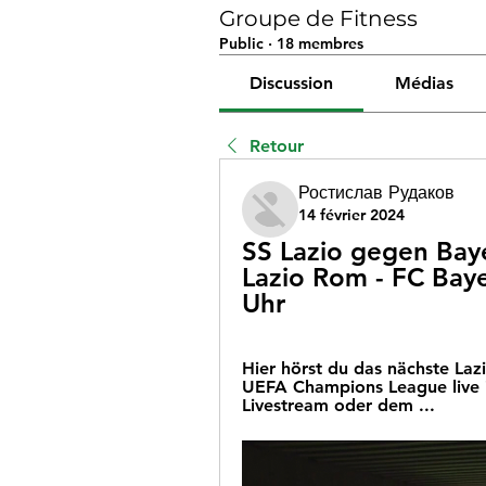
Groupe de Fitness
Public
·
18 membres
Discussion
Médias
Retour
Ростислав Рудаков
14 février 2024
SS Lazio gegen Baye
Lazio Rom - FC Bay
Uhr
Hier hörst du das nächste Laz
UEFA Champions League live i
Livestream oder dem ...