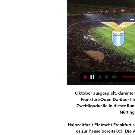
Oktober ausgespielt, darunter auch das Drittliga-Duell zwischen Netphen und Frankfurt/Oder. Darüber hinaus hält der Samstagabend noch die beiden Zweitligaduelle in dieser Runde zwischen Berlin und Bremen sowie zwischen Nürtingen und Herrenberg bereit.

Halbzeitfazit Eintracht Frankfurt scheint die Pflichtaufgabe zu erfüllen, in Vaduz steht es zur Pause bereits 0:3. Die Adlerträger starten hellwach in die Partie, in der Anfangsminute hätte es.

Die Lakers misten in der Chefetage aus Nach dem Abstieg in die National League B verlassen neben Trainer Michel Zeiter auch Sportchef Harry Rogenmoser und Geschäftsführer Roger Sigg die Rapperswil-Jona Lakers.

Fabio Figueira ist bei Facebook. Tritt Facebook bei, um dich mit Fabio Figueira und anderen Nutzern, die du kennst, zu vernetzen. Facebook gibt Menschen...

UEFA Champions League - SS Lazio vs FC Bayern live UEFA Champions League. watch on. SS Lazio. 14.02.2024 12:00. FC Bayern. Match summary. Match information. Venue :Stadio Olimpico. Watch live sport on.

Ausverkauft! Zum Auswärtsspiel auf Schalke am 09.11.2019 veranstaltet der Arbeitskreis Fanarbeit eine All-In Tour (Getränke sind inklusive). Der Preis für AK-Mitglieder incl. Stehplatz-Karte beträgt 50 EURO, Sitzplatz 65 EURO.

Wohlen(Telefon056 619 79 79) sucht den Fahrer des anderen FahrzeugsundAugenzeugen.Es könnte sich um einen Lieferwa-gendesTypsRenaultMasterge-handelt haben. Durch die Kolli-sionwurdedessenlinkerAussen-spiegelabgerissen.(red) AlleAngeboteuntereinemDach Zug DerPlatznotamGewerblich-industriellenBildungszentrum

SS Lazio vs. Bayern München vor 5 Stunden — Which live sports and events can I watch, what do I need to do to watch them, and how can I manage my subscriptions?

[LIVE-SPORT#] Lazio gegen Bayern im streaming Alle vor 12 Stunden — [LIVE-SPORT#] Lazio gegen Bayern im streaming Alle Infos, wie Ihr Lazio Rom vs. FC Bayern verfolgen könnt 14.02.2024 UEFA Champions League ...

Mersad Selimbegovic hat als neuer Chefcoach des Fußball-Zweitligisten SSV Jahn Regensburg einen erfolgreichen Einstand gefeiert. Der bisher...

Ein originelles Kleidungsstück, ein Marillen-Chutney vom Delikatessenhersteller Staud, ein Bio-Wein von Lunzer, getrocknete exotische Früchte vom Naschmarkt, eine Kaffeemischung mit original Wiener Röstung: Einen Urlaub ohne Mitbringsel für sich selbst oder andere gibt es nicht.

Jana Pittman (Jana Emily Pittman, zeitweilig Pittman-Rawlinson; * 9. November 1982 in Sydney ) ist eine ehemalige australische Leichtathletin . Sie war zweimal Weltmeisterin im 400-Meter-Hürdenlauf und wechselte 2013 zum Bobsport .

Toller Pass von Harald Reinkind auf den völlig freien Hendrik Pekeler, der dann zum 15:13 gegen die HSG Nordhorn-Lingen einnetzt. #WirSindKiel #NurMitEuch #Skylight---Weltklasse-Handball live erleben - in der LIQUI MOLY HBL & EHF Champions League. 1 Monat für nur € 9,99 streamen und immer live dabei sein.

FC Schalke 04 - Borussia Mönchengladbach live im TV, Livestream und im Liveticker: Das Spiel Schalke 04 gegen Borussia Mönchengladbach im Achtelfinale der Europa League wird live im TV und als Livestream im Internet übertragen. Sky überträgt auf Sky Sport 1. Ihr könnt das Spiel auch am Computer, Tablet oder Smartphone über SkyGo verfolgen.

Lazio Rom vs. FC Bayern heute live: Übertragung der - RAN Lazio Rom vs. FC Bayern heute live: Übertragung der Champions League im TV, Livestream und Liveticker. Veröffentlicht: 14.02.2024; 08:45 Uhr; ran.de.

FC Bayern – Nürnberg | Live-Übertragung und voraussichtliche Aufstellung 6. Dezember 2018 90min Editorial 0 Kommentare Bayern München , Bundesliga , FC Nürnberg , Franck Ribéry , Georg Margreitter , Jérôme Boateng , Manuel Neuer , Michael Köllner , Niko Kovač , Robert Lewandowski

Sechs Spielerinnen des VfL bei den Länderspielen des Rødspætte-Cup! Herzlichen Glückwunsch Lea, Maja, Pauli, Judith, Franzi, Jonna und natürlich Ni