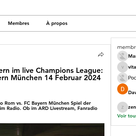
Membres
À propos
membr
Mar
vit
rn im live Champions League: 
vitamin
ern München 14 Februar 2024 
Рос
Dav
io Rom vs. FC Bayern München Spiel der 
zen
m Radio. Ob im ARD Livestream, Fanradio 
zeneara
Voir tou