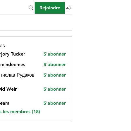
Rejoindre
es
jory Tucker
S'abonner
amindeemes
S'abonner
deemes
тислав Рудаков
S'abonner
id Weir
S'abonner
eara
S'abonner
s les membres (18)