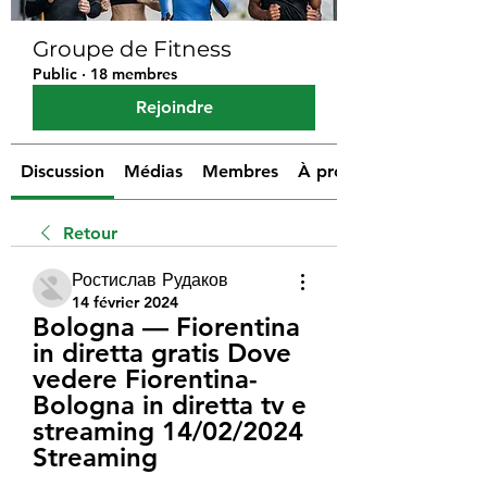
Groupe de Fitness
Public
·
18 membres
Rejoindre
Discussion
Médias
Membres
À propos
Retour
Ростислав Рудаков
14 février 2024
Bologna — Fiorentina 
in diretta gratis Dove 
vedere Fiorentina-
Bologna in diretta tv e 
streaming 14/02/2024 
Streaming