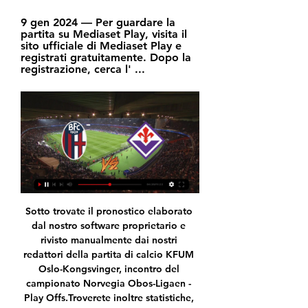
9 gen 2024 — Per guardare la 
partita su Mediaset Play, visita il 
sito ufficiale di Mediaset Play e 
registrati gratuitamente. Dopo la 
registrazione, cerca l' ...
Sotto trovate il pronostico elaborato dal nostro software proprietario e rivisto manualmente dai nostri redattori della partita di calcio KFUM Oslo-Kongsvinger, incontro del campionato Norvegia Obos-Ligaen - Play Offs.Troverete inoltre statistiche, classifiche, news e informazioni sul campionato di calcio Norvegia Obos-Ligaen - Play Offs e sulle squadre KFUM Oslo e Kongsvinger.Il pronostico.

Da Boutique Alba, ogni sposa viene accolta con empatia e professionalità direttamente dalle sorelle Donatella e Rossella. Si tratta di un percorso che inizia e si protrae per diversi mesi. Le spose sono così accompagnate con serenità passo dopo passo nella definizione del loro abito da sposa, giungendo al giorno del matrimonio con la felicità di chi sa di indossare il vestito dei propri.

Fiorentina Bologna streaming e diretta tv: dove vedere la 9 gen 2024 — Dove vederla in tv e live streaming. La partita di Coppa Italia tra Fiorentina e Bologna sarà visibile in diretta tv in chiaro, gratis, su ...

Torna la trasmissione dedicata al personaggio dello spettacolo. Oggi alle 18:00 sarà in diretta con noi il regista Simone Godano che ci parlerà dei suoi film e degli attori che ha avuto con se, tra...

[LIVE] Segui il risultato IF Sylvia IK Sleipner in diretta della partita con il nostro Livescore Calcio. Partita di Division 2, Sodra Svealand giocata in data 01/05/18 15:00.

Pronostico e statistiche dell'incontro di calcio Santa Tecla - Jocoro di El Salvador Primera Division - Clausura del 18/01/2020. Disponibili anche tutti i pronostici della giornata del campionato El Salvador Primera Division - Clausura

Da quest’anno tutte le partite del campionato di calcio di Serie B saranno visibili in diretta streaming su PC, tablet, smartphone e smart tv grazie alla piattaforma web Dazn.Inoltre una partita alla settimana (si tratta dell’anticipo del venerdì sera) sarà visibile gratuitamente sui canali Rai.. Si comincia questa sera (24 agosto) con Brescia-Perugia e terminerà l’11 maggio 2019.

Diretta.it fornisce risultati Serie B 2019/2020 in tempo reale, calendario, programma, classifiche e comparazione quote. Oltre a Serie B 2019/2020 Diretta.it fornisce risultati …

Bologna FC - ACF Fiorentina in diretta - Calcio Trasmissione Internet accessibile a: STARZPLAY, DStv Now, Star+, beIN Sports Connect Australia, DAZN, ESPNPlay Caribbean, Play Sports, DAZN Belgium, Star+ ...

Laurent Devoghel è su Facebook. Iscriviti a Facebook per connetterti con Laurent Devoghel e altre persone che potresti conoscere. Grazie a Facebook puoi...

Il Brescia dopo il passaggio da Corini a Grosso è tornato sui suoi passi richiamando l’allenatore della promozione. Ed è anche tornata la vittoria. Liverani dal canto suo vuole sfruttare il buon momento del Lecce, utilizzando soprattutto la buona forma di Falco, decisivo contro il Genoa, e il rientro di Lapadula.

(((CALCIO<<))) TV Fiorentina Bologna in diretta gratis RADIO 9 gen 2024 — (CALCIO<<))) TV Fiorentina Bologna in diretta gratis RADIO NETTUNO BOLOGNA UNO 9 gennaio 2024 5 minuti fa — [STREAMING>>]===]] Oggi ...

Hartberg vs FC Salisburgo 2020-06-07 15:00 streaming live, pronostici, quote e statistiche nei precedenti. Fai clic qui per tutti i nostri pronostici e previsioni gratuiti.

Francesco Totti star dei social: in 70 mila collegati per la diretta con Vieri L’ex capitano giallorosso ha parlato della sua professione di procuratore sportivo: «Prenderei Tonali, è il più.

2020-6-7 · Sotto trovate il pronostico elaborato dal nostro software proprietario e rivisto manualmente dai nostri redattori della partita di calcio Forge-York 9, incontro del campionato Canada Canadian Premier League - Fall Season.Troverete inoltre statistiche, classifiche, news e informazioni sul campionato di calcio Canada Canadian Premier League - Fall Season e sulle squadre Forge e York 9.Il.

Testa a testa Deportivo Llacuabamba - Ayacucho FC (Peru - Primera) del 13-03-2020, Statistiche su dati storici, eventi ritardatari e frequenti, movimenti quota, grafici per confronto squadre.

Challenger Todi CH | Terra | e88.520 – 1° Turno Campo Centrale – Ora italiana: 14:30 (ora locale: 2:30 pm) 1. Lorenzo Giustino vs Daniel Altmaier 2. Gian Marco Moroni vs Carlos Alcaraz 3. Alessandro Giannessi vs Maxime Janvier (non prima ore: 18:00) 4. Federico Gaio vs Matteo Viola (non prima ore:

L’Ente per il Turismo di Vienna presenta una prima mondiale: la trasmissione in diretta a Monza del Vienna Summer Night Concert dei Wiener Philharmoniker

Bologna-Fiorentina: dove seguire la partita in DIRETTA TV. 6 ore fa — diretta testuale di Fiorentinanews.com, gratuita, seguitissima e con la possibilità di commentare il match in tempo reale. Niente giorno di ...

Le probabili formazioni di Rangers-Bayer Leverkusen, match valido per l'andata degli ottavi di finale di Europa League all'Ibrox Stadium di Glasgow

Pronostico e statistiche dell'incontro di calcio Academica Coimbra - SL Benfica B di Portogallo Segunda Liga del 01/09/2018. Disponibili anche tutti i pronostici …

L’annosa querelle tra calcio femminile e dirette TV sembra finalmente aver trovato una sua fine: questa mattina, secondo quanto riportato dal sito ProfessioneCalcio.net, il presidente federale Carlo Tavecchio ha personalmente autorizzato la diretta di 10 partite da qui fino al termine della stagione.

Deportiva San Carlos vs Universidad de Costa Rica il risultato di lega in tempo reale Costa Rica League. Presentiamo il risultato in tempo reale, le formazioni in pre-partita, gli attaccanti, le …

Squadre IK Sleipner IFK Haninge BRB hanno giocato finora 4 partite. In media nelle partite vengono segnati 4.50 gol. IK Sleipner in media nella stagione segna 0.00 gol per partita. IK Sleipner Nelle 0 (%) partite giocate in casa sono stati

Torna la trasmissione dedicata al personaggio dello spettacolo. Oggi alle 18:00 sarà in diretta con noi il regista Simone Godano che ci parlerà dei suoi film e degli attori che ha avuto con se, tra...

Fiorentina - Bologna in Diretta Streaming Guarda Fiorentina - Bologna Live e On Demand su DAZN IT con 2 dispositivi diversi contemporaneamente e connetti fino a 6 dispositivi.

Getafe-Real Madrid, come seguire il match in tv e streaming Getafe-Real Madrid, info diretta tv e streaming. Questo match della 19.a giornata di Liga sarà trasmesso in diretta su Dazn.

Bayer Leverkusen-Aek Larnaca e Rosenborg-Lipsia sono le due partite di Europa League in cui saranno impegnate le squadre di Bundesliga: le probabili formazioni, le cose da sapere e il pronostico.

2020-6-23 · 16:47 Fiorentina-Hellas Verona, probabili formazioni e dove vederla in TV e streaming; 16:41 Juve, Sarri: "Higuain non si è arrabbiato per il cambio, ecco le condizioni di Alex Sandro e Chiellini" 16:33 Juventus-Atalanta, probabili formazioni e dove vederla in TV e streaming; 16:30 Champions League: Juve contro Real o City, l'Atalanta sfida il.

ROMA, 28 FEB - L'Inter affronterà gli spagnoli del Getafe negli ottavi di Europa League. Lo ha stabilito il sorteggio Uefa. I nerazzurri giocheranno a San Siro la gara di andata, in programma.

Un Benevento irriconoscibile allo Zini è incappato nella seconda sconfitta esterna consecutiva dopo quella di Livorno. Squadra involuta che ha perso la sua identità di colpo dopo 10 risultati utili consecutivi. Bucchi non è riuscito a motivare i suoi e a far credere nell&#39;obiettivo al quale stava...

Guarda la partita New York Yankees - Baltimore Orioles del campionato USA: MLB grauitamente in streaming. Di seguito hai la lista dei Bookmaker che offrono gratuitamente la visione della partita in streaming. E' tutto legale, devi semplicemente registrarti ed avere un credito maggiore di zero, basta anche un centesimo per avere la possibilità di vedere le partite gratuitamente dal loro sito.

Bologna Fiorentina in streaming gratis? Guarda la partita in La partita Bologna-Fiorentina non sarà disponibile gratuitamente in Italia, come le altre del campionato di Serie A. La gara sarà trasmessa in diretta streaming ...

La linea internazionale del cambio di data è una linea immaginaria sulla superficie terrestre, istituita nel 1884, che segue in gran parte il 180º meridiano. Ogni nuova data comincia a essere contata a partire dal versante occidentale di essa, attraversando poi i diversi fusi orari da est verso ovest.

FIORENTINA- Bologna Streaming Gratis Live Oggi. Dove Fiorentina in diretta live tv e streaming gratis sui canali digitali nazionali a partire. Non perderti questo e molto altro...

Live streaming. Guarda il meglio dello sport in diretta su Eurosport 1, Eurosport 2 e tutti i canali aggiuntivi in esclusiva! Video on demand …e se non riesci a guardare un evento in diretta c'è la sezione On Demand per rivivere tutte le emozioni minuto per minuto! Live su Eurosport.

Udinese-Torino, streaming e tv: dove vedere l’8a giornata di Serie A 14 Ottobre 2019 14 Ottobre 2019 Antonio Giordano Comment Dove vedere Udinese – Torino streaming e tv, 8a giornata Serie A Udinese Torino Streaming| Il primo big match della giornata non si fa attendere.

2020-6-21 · Serie A: Hellas Verona-Lecce, i canali dove vederla in TV e diretta streaming e le probabili formazioni. Hellas Verona-Lecce, dove vederla in Tv e diretta streaming – Per la seconda giornata del girone di ritorno del Campionato di Serie A, si affrontano domenica 26 gennaio 2020 alle ore 15 allo stadio “Marcantonio Bentegodi” Hellas Verona e Lecce.

Torino Verona: dove vederla in diretta tv streaming Torino Verona sarà trasmessa esclusivamente dalla piattaforma Sky sul canale 255 corrispondente a Sky Calcio 5 HD.

Su Link Streaming Calcio potete trovare tutte le informazioni per vedere la partita in diretta gratis. A che ora inizia la partita Juventus Lecce La gara tra Juventus Lecce si giocherà Venerdì 26 Giugno 2020 allo Stadio Allianz Stadium, rigorosamente a porte chiuse e senza tifosi, alle ore .

Il calendario del campionato di Serie A 2019/2020 con i relativi risultati, la classifica del torneo e la classifica marcato