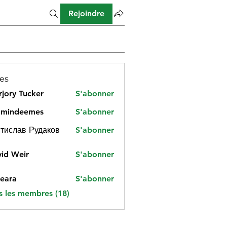
Rejoindre
es
jory Tucker
S'abonner
amindeemes
S'abonner
deemes
тислав Рудаков
S'abonner
id Weir
S'abonner
eara
S'abonner
s les membres (18)