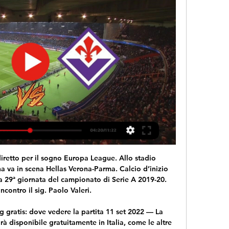
..

Il nostro servizio di noleggio ti permette di affittare un pullman con autista privato adatto ad ogni esigenza. Offriamo diverse soluzioni di noleggio autobus e su richiesta il pullman sarà disponibile sul posto scelto e all'orario stabilito in fase di prenotazione.

Criciúma x Marcílio Dias Ao Vivo VORTEX NC. Loading... Unsubscribe from VORTEX NC?. Palpite 08/07: Criciúma x Marcílio Dias - Campeonato Catarinense 2020 - Duration: 4:42.

La squadra di Paulo Fonseca si trovava nella prima delle quattro fasce nelle quali sono divise le formazioni partecipanti come testa di serie. Sorteggiata nel gruppo J, affronterà il Borussia Mönchengladbach (GER), l'Istanbul Başakşehir (TUR), l'ex squadra …

2020-7-16 · Sassuolo-Hellas Verona del 28/6/2020 è la partita valevole per la ventottesima giornata di Serie A 2019-2020. Scopri come e dove vederla in diretta TV e streaming gratis.

Coronavirus, pres. Getafe: “Non giocheremo contro l’Inter a Milano” “ Non vogliamo contaminarci con il Coronavirus, in Lombardia c’è il focolaio principale “. Queste le parole di Angel Torres, presidente del Getafe, prossimo avversario dell’Inter in Europa League.

Generatore termico modulare a condensazione di grandi potenze, disponibile nella versione in linea o schienato, per uso professionale in locale tecnico disponibile in Versione R (solo riscaldamento) o Versione RS (Riscaldamento e ACS).

Il live di Eskilsminne IF Lunds BK risultati in diretta (e live video streaming online) in tempo reale, iniziano il 28.6.2020. alle 16:00 UTC in Division 1, Södra, Sweden.

VERONA - Hellas Verona-Torino, 16° turno del campionato di serie A. Ecco report, formazioni, statistiche, precedenti, dettagli, cronaca e curiosità.

I tuoi viaggi indimenticabili iniziano su Airbnb. Ti aspettano avventure uniche nei dintorni o in luoghi remoti: alloggi, esperienze e luoghi in tutto il mondo.

Il lunch match della sedicesima giornata si giocherà al Bentegodi di Verona tra i padroni di casa dell'Hellas e il Torino. La squadra di Juric arriva dalla delusione della sconfitta in extremis in casa dell'Atalanta dopo la buona prova offerta. Gara positiva sia nel gioco che nel risultato è quella disputata e vinta dai granata contro la Fiorentina.

I gestori di esercizi alberghieri e di tutte le altre strutture ricettive,ENTRO LE 24 ORE successive all'arrivo, devono comunicare alle questure territorialmente competenti, ESCLUSIVAMENTE per il tramite del Servizio Alloggiati, le generalità delle persone alloggiate. Se il soggiorno è inferiore alle 24 ore le generalità vanno inviate all'arrivo stesso.

Bologna FC - ACF Fiorentina in diretta - Calcio Verificare dove le trasmissioni Internet e TV vedranno legalmente. Live stream online, partite in diretta.

Dove vedere Fiorentina-Bologna, streaming gratis OGGI 12 nov 2023 — Presentazione e come seguire in diretta tv e streaming il derby dell' Appennino.

si informano i signori passeggeri che, con ordinanza n.26 del 06/03/2020 da parte della polizia municipale del comune di leonforte, a causa di lavori lungo il corso umberto, a far data 9 marzo 2020 e fino a fine lavori, tutti gli autobus per catania via autostrada e quelli per enna, effettueranno la sola fermata di corso umberto, 554 (pensilina) di fronte il supermercato scordo.

SV Heimschuh SV Weinburg risultati in diretta (e live video streaming online*) in tempo reale, inizia il 16.7.2019. alle 16:30 UTC fuso orario Club Friendly Games - World. Qui su SofaScore risultati in diretta è possibile trovare tutti i risultati precedenti di SV Heimschuh contro SV Weinburg visualizzabili in base ai confronti testa-testa.

NAPOLI – E con la SPAL fanno cinque. Cinque vittorie di fila che candidano il Napoli, insieme all’Atalanta, al premio di miglior squadra del mese. La quinta vittoria arriva in maniera perentoria e meritata, frutto di una supremazia territoriale netta e marcata almeno quanto il divario tecnico intercorso tra la squadra di Gattuso e quella di Di Biagio. 3:1 il finale del San Paolo, con le.

Il Lecce esprime un calcio importante, ha un organico ben costruito e un allenatore molto preparato: i giallorossi sono da tenere in strettissima considerazione. Oltre ai pugliesi, ci sono tante altre compagini interessanti: penso a Salernitana, Brescia, Ascoli e lo stesso Perugia, che sta risalendo la china”.

Sky Sport ha raddoppiato praticamente il palinsesto: fino al 2 agosto ultimo giorno di A sarà full-immersion con programmi tutti i giorni in diretta. Raddoppiano le trasmissioni: da “Sky Calcio Club” di Fabio Caressa fino “Sky Calcio Live – estate” con Marco Cattaneo: a partire da sabato alle 16 su Sky Sport Serie A con il pre-partita della gara delle 17.15 fino al post-partita di.

Real Valladolid Guarda evento: Maggiori informazioni: Min: 23/02/20: LAL: Real Valladolid 2 - 1 Espanyol Guarda evento: Maggiori informazioni: Jum: 28/02/20: LAL: Real Sociedad 1 - 0 Real Valladolid …

Bologna Fiorentina in streaming gratis? Guarda la partita in Bologna Fiorentina in streaming gratis – I costi del servizio. DAZN dall'estate 2023 prevede 3 piani di abbonamento, START, STANDARD e PLUS con caratteristiche ...

Il Verona ha segnato 39 gol e ne ha subiti 38; l'Inter ha segnato 65 gol e ne ha subiti 33. La partita di andata Inter - Verona si è giocata il 9 novembre 2019 e si è conclusa 2-1. In casa il Verona ha fatto 28 punti (8 vittorie, 4 pareggi e 4 sconfitte). Fuori casa l'Inter ha totalizzato 32 punti (10 vittorie, 2 pareggi e 2 sconfitte).

Bayer Leverkusen - Live Soccer TV - Elenchi programmi TV calcistici, Live stream ufficiali, Risultati delle partite in diretta, Partite, Classifiche, Risultati, Notizie, Pub e highlights video

Il record-man di trasmissioni dal 1983. Dagli anni 70 ad oggi, il nostro esperto di musica. read more . Massimo Di Centa. Collabora in radio dal 1991 ed è una delle voci storiche del Carnico. read more . Bruno Tavosanis. Direttore responsabile della testata giornalistica di Radio Studio Nord.

Inter-Getafe, l'ipotesi. L'ottavo di finale potrebbe disputarsi con una gara secca a campo neutro. L'annuncio è arrivato direttamente dal direttore generale del clbu spagnolo, Villaverde: "Ab