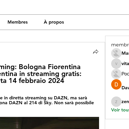
Membres
À propos
membr
Mar
vit
ming: Bologna Fiorentina 
vitamin
ntina in streaming gratis: 
Рос
ita 14 febbraio 2024
Dav
ile in diretta streaming su DAZN, ma sarà 
zen
Zona DAZN al 214 di Sky. Non sarà possibile 
zeneara
Voir tou