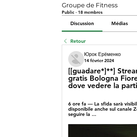
Groupe de Fitness
Public
·
18 membres
Discussion
Médias
Retour
Юрок Ерёменко
14 février 2024
[[guadare*]**] Strea
gratis Bologna Fiore
dove vedere la part
6 ore fa — La sfida sarà visib
disponibile anche sul canale 
seguire la ...