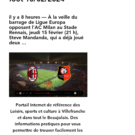
il y a 8 heures — À la veille du 
barrage de Ligue Europa 
opposant l'AC Milan au Stade 
Rennais, jeudi 15 février (21 h), 
Steve Mandanda, qui a déjà joué 
deux ...
Portail Internet de référence des Loisirs, sports et culture à Villefranche et dans tout le Beaujolais. Des informations pratiques pour vous permettre de trouver facilement les activités que vous recherchez en Beaujolais. VTT, arts martiaux, tennis, squash, plan d'eau, piscine, bowling, cinéma, randonnées, agenda du week-end, résultats sportifs,… Le meilleur des loisirs du sport et de la culture en Beaujolais.

Cette semaine, Zotsara Randriambololona a donc rejoint l’Antwerp. Ce n’est pas la première fois qu’un joueur quitte l’Excelsior pour découvrir la D1 belge. Petit flash-back sur les pépites gaumaises de ces dernières années qui n’ont pas toujours connu la réussite parmi l’élite. Bien évidemment, c’est Thomas Meunier qui connaît la plus belle carrière.

Pour regarder les matchs en direct et gratuitement, plusieurs sites de streaming de football spécial Coupe du Monde sont disponibles : streaming des matchs de qualifications, streaming de match.

Ligue Europa. Face au Milan AC, le Stade Rennais devra il y a 11 heures — Jeudi soir, le Stade Rennais va devoir créer la surprise en Ligue Europa face à l'AC Milan. L'équipe italienne d'Olivier Giroud a placé ...

EUROREPAR Car Service, avec plus de 1 400 garages en France et 3200 garages en Europe, est un large réseau de proximité et de confiance, animé par des équipes de professionnels expérimentés qui sauront entretenir, mais aussi réparer votre véhicule, quelle que soit sa marque, dans le respect des préconisations constructeurs.

koora online représente une véritable référence pour regarder les matchs de foot en streaming sur le web. Il suffit que vous avez un accès à la connectivité Internet haute vitesse pour regarder ces documentaires de jeu au lieu d’aller au stade. Vous avez l’opportunité de suivre de grands événements sportifs en direct, dont tous les matchs internationaux, Ligue 1, Ligue 2, Premier.

L'US Forbach (R1) a tenu la dragée haute à l'AS Nancy Lorraine (L2) mais n'a pas réussi à créer l'exploit lors du 7e tour de la Coupe de France.

Un seul des quatre Français engagés samedi à Wimbledon l’a emporté : le surprenant Kenny De Schepper, qualifié pour son premier huitième de finale en Grand Chelem grâce à un succès contre l'Argentin Juan Monaco (6-4, 7-6, 6-4). Découvrez toute l’actualité et les dernières infos du Handball, Tennis, Basket, Formule 1 , Natation , cylclisme et tous les autres sports avec les.

Une avenue rasée à Toulouse, ses habitants craignent à la place une concentration de logements sociaux Les habitations de l'avenue de Lyon, à Toulouse, vont être rasées. À la place, des.

Red Bull TV vous donne un accès unique et gratuit à un monde hors du commun Découvrez des athlètes, des artistes, des danseurs, des influenceurs et des pionniers à la pointe de l’innovation Suivez des compétitions et admirez des exploits incroyables. Visitez des villes du monde entier et explorez les endroits les plus isolés du globe. Les seules choses que vous ne verrez PAS sur Red.

RB Leipzig Wolfsburg résultats en direct (et la vidéo diffusion en direct streaming en ligne) commence le 30 juil. 2020 à 14:00 temps UTC en Club Friendly Games - World. Ici sur SofaScore résultats en direct vous pouvez trouver tous les scores des matchs ayant opposé RB Leipzig à Wolfsburg. Les liens des résumés vidéo de RB Leipzig contre Wolfsburg sont rassemblés dans la rubrique.

olympique de marseille vs olympique lyonnais (1 - 4) highlights 2012-2013. 02:59. Stade Rennais Fc - Olympique Lyonnais 0-1 Goals And Highlights

AC Milan vs. Rennes - 15 février 2024 il y a 3 heures — Stade Rennais FC Rennes · W W W W W · 15/02/2024 Ligue Europa KO 12:00. Stade Stadio Giuseppe Meazza (Milano). Matchs de AC Milan. Compétition:.

Toutes les bonnes adresses de menuiserie Plastique à Labastide-Villefranche et liste des communes voisines, ( page 1) et près de chez vous. Retrouvez facilement les sites internet de l'activité de menuiserie Plastique de la catégorie Immobilier, construction & BTP page 1.

AC Milan - Sur quelle chaîne ou streaming et à quelle heure il y a 10 heures — Rennes se déplace à San Siro pour y affronter l'AC Milan, ce jeudi à 21h, en 16e de finale de Ligue Europa.

Retrouvez l’intégralité des résultats et classements de fédérale 1, lors de cette 16e journée des 14/15 et 16 Février 2020. Poule 1 – Massy 46 / 0 Issoire – Rumilly 28 / 16 Drancy – Dijon 17 / 17 Suresnes – Vienne 24 / 16 Chambéry – Villefranche-sur-Saône 21 /20 Mâcon – Beaune 23 / 20 Villeurbanne Poule 2 – Nice 12 / 15 Aubenas – Bourg-en-Bresse 56 / 9.

Alliant sens de l’accueil, simplicité et performance, Valenciennes offre un cadre à taille humaine permettant un accès rapide à toutes les facilités (gare TGV, tramway, restauration, hôtellerie, loisirs…). Sa Cité des Congrès (ouverture janvier 2017), confortable, …

Résultats du match Nancy - AC Ajaccio sur footlive.fr. Nancy - AC Ajaccio (France) débute le 17/11/2017 à 20:00. Avec footlive.fr suivez vos équipes de football Nancy résultats et AC Ajaccio résultats. Tous les résultats, les buteurs, scores en 1ère mi-temps, mi-temps , fin de match sur foot live.

Hervé, en cours de divorce, cherche de quoi se loger sur Paris. Il trouve une collocation idéale, mais il est obligé d’inventer un TOC pour pouvoir y vivre avec d’autres « toqués ». Pièce de F. Scharre. Vendredi 6 mars, 20h30, samedi 7 mars, 20h30, dimanche 8 mars, 14h30.

Csv-Rugby.fr il faut #NA parmi les sites populaires partout sur l'internet. Plus le score, plus les visiteurs de ce site. Domaine Age csv-rugby.fr est inconnu, la première fois qu'il a été enregistré inconnu.

Retrouvez la liste des matchs Slalom N. Yuzawa Naeba H. et les cotes Betclic. Pas encore de compte pour parier? Créez le en 5 mn et profitez du bonus de bienvenue : 100€ remboursés!

RB Leipzig Paris SG à suivre en direct, retrouvez le classement, les résultats et le palmarès en live de toutes les compétitions de Football sur Sport24

Live Milan - Rennes Tour éliminatoire de UEFA Europa Stade Rennais FC Rennes. Diffusé sur RMC Sport 1. 0' Les raisons de l'épatant retour de Rennes avant son choc contre l'AC Milan.

Villefranche-sur-Saône. et produits aromatiques, inscrivez-vous à notre liste de diffusion : E-mail: Apprenez à utiliser et conseiller les huiles essentielles avec efficacité et en toute sécurité. FORMATION EN PRESENTIEL Ouverte à tous profils. Règlement jusqu'en 12 fois sans frais (dès 40,75 euros / mois) Nous vous proposons un cursus complet de formation à l'aromathérapie.

AC Milan / Rennes (TV/Streaming) Sur quelle chaine et à il y a 9 heures — Cette rencontre d'Europa League 2023/20224 entre AC Milan et le Stade Rennais est à suivre en direct et en exclusivité à 21h00 sur RMC Sport ...

2020-5-19 · L'université du Costa Rica (en espagnol : Universidad de Costa Rica ou UCR) est une université publique de la République du Costa Rica, en Amérique centrale, fondée en 1940 [1].Le campus le plus important Ciudad Universitaria Rodrigo Facio, est situé à San Pedro, dans la province de San José.C'est le plus ancien établissement universitaire costaricien [2] et environ 39 000 étudiants.

Tout ce qu'il faut savoir sur le match Haninge vs Örebro Syrianska de Division 1 du (02 Septembre 2020) en direct : Résumé, statistiques, compositions et résultats - Besoccer

Mercredi, l’Olympique Lyonnais jouera sûrement l’un des matchs les plus importants de son histoire. Les hommes de Rudi Garcia affronteront le Bayern Munich qui …

AC Milan - Stade Rennais Statistiques: Football Scores & Suivez toute l'action de Ligue Europa sur Eurosport. Obtenez les dernières statistiques des AC Milan - Stade Rennais et les meilleurs moments des matches.

Re: [2017-18 National, J21] Stade Lavallois - USL Dunkerque Ven 09 Fév 18, 9:03 Perrot arrière gauche c est une plaisanterie il mérite lui aussi de cirer le banc surtout que à ce poste mabussy lui est supérieur du mal à comprendre la stratégie pires !!

Malgré quelques récentes difficultées qui, le Stade Brestois 29 devrait logiquement avoir une bonne possibilié de pouvoir se défendre contre l’équipe nordiste du LOSC de Lille. Néanmoins, et comme à l’accoutumée, rien ne sera joué d’avance pour le Stade Brestois 29 qui, malgré une défense qui tient la route, a déjà connu des épisodes compliqués contre le LOSC de Lille.

YF Juventus - FC Zurich II, résultat et score du match. Le match YF Juventus - FC Zurich II en direct live du 18 avril 2020 à 16:00 (1. Liga Promotion, Suisse) sur footlive.

Réveillon tragique à Istanbul, où une boîte de nuit a été attaquée. L’homme armé qui a fait irruption dans le club Reina lors de la soirée du Nouvel An est en fuite. Trente-neuf.

Elle est considérée comme le témoignage le plus abouti, profond et sensible sur les vertus du rugby amateur français, ce « rugby des villages, des clochers, du terroir », qui constitue l’une des composantes de la civilisation occitane tant il est aujourd’hui l’une des valeurs consubstantielles de cette culture populaire de tradition, radieuse de jeunesse et de bien vivre.

Gabbia : "Rennes est une très bonne équipe avec des joueurs 0:22... Rennes est une très bonne équipe avec des joueurs rapides et VIDEO. AC Milan - Stade Rennais, J-1. Les supporters rennais commencent. 03:32 ...Vidéo · Il y a 8 heures

Quelle meilleure façon de voir Francfort que du sommet de la « Main Tower », la seule tour de la ville ouverte au public.Prenez l’ascenseur jusqu’à la plate-forme située à presque 200 mètres de haut pour profiter d’une vue imprenable sur tout le paysage urbain de Francfort.

Comme révélé par L’Equipe, Munich avait un accord de non-agression avec l’Olympique Lyonnais et son ancien responsable du recrutement Florian Maurice. Depuis le départ de ce dernier, le.

Un an après Symphorinois-Hyon, c’est un autre derby inédit que le stade Tondreau va accueillir en ouverture de la coupe de Belgique : pour sa première sortie officielle, l’Albert nouveau va se frotter aux voisins de Mesvin.

Bienvenue sur le site officiel de Renault France.