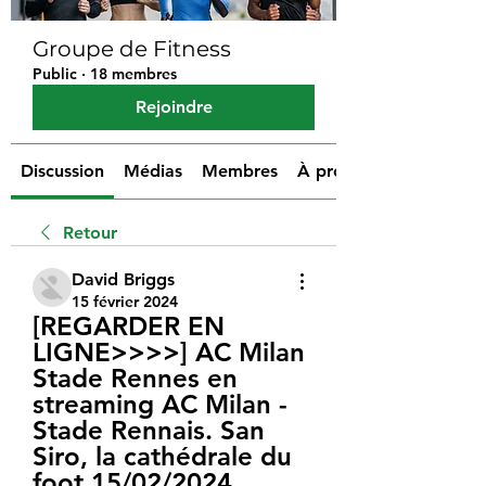
Groupe de Fitness
Public
·
18 membres
Rejoindre
Discussion
Médias
Membres
À propos
Retour
David Briggs
15 février 2024
[REGARDER EN 
LIGNE>>>>] AC Milan 
Stade Rennes en 
streaming AC Milan - 
Stade Rennais. San 
Siro, la cathédrale du 
foot 15/02/2024