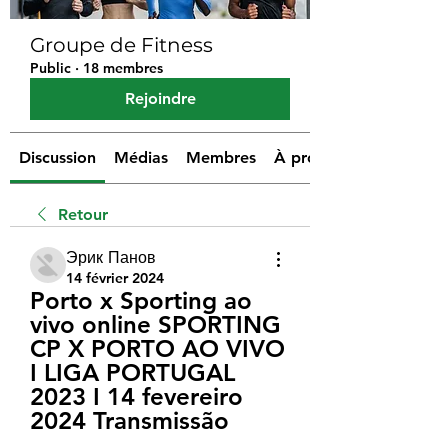
Groupe de Fitness
Public
·
18 membres
Rejoindre
Discussion
Médias
Membres
À propos
Retour
Эрик Панов
14 février 2024
Porto x Sporting ao 
vivo online SPORTING 
CP X PORTO AO VIVO 
I LIGA PORTUGAL 
2023 I 14 fevereiro 
2024 Transmissão