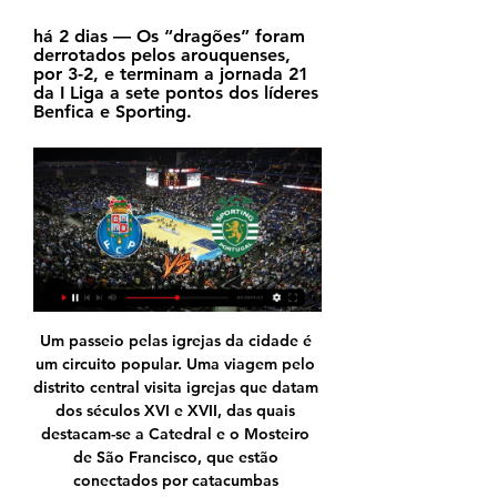
há 2 dias — Os “dragões” foram 
derrotados pelos arouquenses, 
por 3-2, e terminam a jornada 21 
da I Liga a sete pontos dos líderes 
Benfica e Sporting.
Um passeio pelas igrejas da cidade é um circuito popular. Uma viagem pelo distrito central visita igrejas que datam dos séculos XVI e XVII, das quais destacam-se a Catedral e o Mosteiro de São Francisco, que estão conectados por catacumbas subterrâneas. Ambos contêm pinturas, telhas de Sevilha e móveis de madeira esculpida. [57]

Corinthians x Bragantino Ao Vivo e Palmeiras x XV de Piracicaba. Hoje é a quarta-feira onde 2 grandes times paulistas jogam, Corinthians x Bragantino Ao Vivo na capitão e no horário das 22. O Corinthians não vem muito bem, ainda mais depois da invasão que teve no centro de treinamento. Dizem que até o vitorioso Guerreiro foi agredido.

Portão Automático rj, Cerca Elétrica rj, 39028279, Automação de portão rio de janeiro, portao eletronico rj, cerca elétrica,cerca elétrica rj,cerca elétrica rio de janeiro, 39028279,cerca elétrica campo grande,cerca elétrica nova iguacu,cerca elétrica sao joao de meriti,cerca elétrica barra da tijuca…

ASSISTIR Porto x Sporting AO VIVO, ONLINE OU NA TV 21/04/2022 — Onde assistir o Porto x Sporting PELA TAÇA DE PORTUGAL ao vivo, grátis e online QUINTA (21/04) às 16:15 hs. Desta forma, a transmissão não ...

A realista, a realidade, é que tudo o que temos facturado não tem chegado para todos os custos, pois só assim se explica o valor astronómico a que chegou o nosso Passivo! A realidade é que algo tem que ser mudado drasticamente, pois não podemos viver na corda bamba pensando que temos sempre jogadores para vender por 25-30 milhões!

Clube de Regatas Brasil CRB on novembro 16, 2018. Enviar por e-mail BlogThis! Compartilhar no Twitter Compartilhar no Facebook Compartilhar com o Pinterest. Marcadores: 2016, Alagoanos, Alagoas, CRB, Modelo detalhes. Nenhum comentário: Postar um comentário.. Club Atlético Paraná (1)

20 Out 2018 Como assistir Sport x Vasco ao vivo, Sport x Vasco, Assistir Sport x ao vivo online, Jogo do Vasco x Sport ao vivo, Jogo de Futebol Vasco xnbsp

Postura defensiva da Caála trava 1º de Agosto em casa A ansiedade do 1º de Agosto, em encurtar o percurso na corrida à. o Recreativo do Libolo recebe. A formação do Santa Rita …

Bragantino e Ponte Preta se enfrentam nesta terça-feira, às 20h30, em duelo que vale a liderança da Série B do Campeonato Brasileiro. O confronto, válido pela 11ª rodada, será no estádio Nabi Abi Chedid, em Bragança Paulista.

A Federação Paulista de Futebol anunciou nesta segunda-feira a tabela da primeira fase da Copa Paulista. A competição, que envolve 24 times da capital e do interior, terá início no dia 23 de junho, um domingo, com nove jogos às 10 horas (de Brasília), dois às 15 horas e um às 16 horas. Entre os […]

Todos os jogos FC Porto / Sporting CP Diese Statistik zeigt in der Übersicht alle Aufeinandertreffen zwischen FC Porto und Sporting CP.

Brasil x Argentina Ao Vivo Online. Assistir Brasil x Argentina ao vivo online em HD grátis sem travar pela semifinal da Copa América aqui no Multicanais TV Online com transmissão do SPORTV ao vivo. Começa as 21h30 – Copa América: Brasil e Argentina na Globo e SPORTV . Brasil x Argentina Ao Vivo é Válido pela Semi Final da Copa América.

A derrota por 1 a 0 para o Vila Nova, gol de Alan Mineiro em cobrança de pênalti, aos 16' do segundo tempo, nesta quinta-feira (12) à noite, no Estádio Moisés Lucarelli, pela 22ª rodada da Série B do Campeonato Brasileiro, manteve a Ponte Preta na nona colocação.

O Bragantino recebe, nesta terça-feira (23), a Ponte Preta, no Nabizão, pela 11° rodada do Campeonato Brasileiro Série B. As duas equipes, que já tem uma rivalidade com um tempo, empataram na última rodada e agora disputam a ponta da tabela.

Belo Horizonte, MG, 01 - O primeiro gol de um jovem das categorias de base deu a vitória ao Cruzeiro contra o Vasco, neste domingo, no estádio do Mineirão, em Belo Horizonte, em partida válida pela 17.ª rodada do Campeonato Brasileiro. Confira! Capitão enaltece Fábio e classifica vitória do

Onde assistir Porto x Sporting Ao Vivo 20/08/2022 — Porto x Sporting Futebol AO VIVO Online no seu celular, tablet e notebook. O jogo ao vivo será transmitido na internet, acompanhe ao vivo e ...

António Sousa encontra-se em Manchester onde irá disputar mais um combate. O atleta vitoriano, acompanhado pelo treinador Alberto Costa, cumpre hoje as pesagens oficiais e irá defrontar, este sábado, o pugilista britânico Nathan Gorman, num combate de 8 rounds.

Assistir Porto x Sporting ao vivo online 15/07/2020 15/07/2020 — Assistir Porto x Sporting ao vivo pelo Campeonato Português hoje 15/07/2020, assista agora Sporting e Porto ao vivo 15/07/2020 Online ...

Bilhetes | Site oficial do Sporting Clube de Portugal SPORTING CP. VS. BSC Young Boys. 22 fevereiro 20:00. Comprar Bilhetes. BILHETES MODALIDADES. Basquetebol - Taça da Liga. SPORTING CP. VS. FC Porto. 14 fevereiro ...

A cada dia os imóveis estão mais valorizados e para viver em Portugal , você vai desembolsar 1,8% mais do que em 2017, esta alta de preços foi apurada em todo país, devido a grande procura por moradia que vem acentuando-se desde o início de 2017 com o forte movimento de imigração.

Não quero entrar na tal guerra entre o protagonismo do Benfica e da maioria Encarnada que milita no Jornalismo, até porque ir por este caminho é o mesmo que gritar para o vazio, e porque é uma verdade incompreensível que o Hóquei Patinado deixou de ser alvo de acompanhamento por parte da nossa Comunicação Social que dantes transmitia.

A família de Diana Chaves aumentou... e de que maneira. A atriz foi tia há precisamente quatro dias de dois meninos gémeos, Artur e Aurora. A viver dias de enorme felicidade, a irmã da atriz e apresentadora, Sara Chaves, tem partilhado nas suas redes sociais aquelas que são as primeiras

Jogo Benfica-Oliveirense (17-6-2016): reportagem No dia 17/06/16 decorreu mais um jogo referente à fase final do campeonato nacional de sub-14 masculinos no pavilhão Engenheiro Augusto Correia, este encontro pôs frente a frente o SL Benfica e UD Oliveirense.

Home / Agenda da TV / assistir online / futebol / horários / jogos ao vivo / jogos na internet / programação / transmissão / TV / Jogos de sexta ao vivo na TV e Internet; veja programação. Como assistir os jogos de hoje ao vivo;. Este site usa cookies. Ao continuar a usar este site…

Após o empate com o Atlético-MG, o Leão completou cinco jogos sem vencer na Ilha pela Série A Desde quando começou a trabalhar no Sport, o técnico Vanderlei Luxemburgo reforçava que a Ilha do Retiro deveria ser o diferencial a favor da equipe do Brasileiro. Mas o retrospecto recente do time

No Hilton Barra Rio de Janeiro, as opções gastronômicas são criadas para atender a qualquer paladar. Comece o dia com um variado café da manhã, descubra sabores únicos preparados com ingredientes frescos e locais, ou simplesmente relaxe tomando um café no nosso lounge.

ASSISTIR VER Vasco da Gama x Cruzeiro AO-VIVO na TV e online GRÁTIS,TV, Brazil, Samstag, 12. Oktober 2019. ASSISTIR VER Vasco da Gama x Cruzeiro AO-VIVO na TV e online GRÁTIS,TV. Samstag, 12. Oktober 2019, Brazil, ASSISTIR VER Vasco da Gama x Cruzeiro AO-VIVO na TV e online GRÁTIS,TV.

HOME | Site oficial do Sporting Clube de Portugal Bem vindo ao Site Oficial do Sporting Clube Portugal. Aqui poderá encontrar toda a informação relativa ao Clube.

4-LOULETANO DC 5-LUSITANO FC 6-OPERÁRIO DESPORTIVO 7-CLUBE ORIENTAL LISBOA 8-MOURA ATLÉTICO CLUBE 9-FC CASTRENSE 10- LUSITANO GC CARAPACHENSE 11- SC FARENSE 12-CD PINHALNOVENSE 13- CF OS ARMACENENSES 14-CASA PIA AC 15- CLUBE OLÍMPICO MONTIJO 16- SC OLHANENSE Matriz para aplicar depois de conhecida a ordem numérica do sorteio. 1ª.

Ancestralidade, lutas e resistência marcam o aniversário da Nação do Maracatu Porto Rico. Os grupos pelo Brasil e pelo mundo irão comemorar este festivo dia com apresentações e arrastões por suas cidades como por exemplo em São Paulo e Rio de Janeiro.

Vila Nova e Ponte Preta entraram em campo pressionados e em crise nesta sexta-feira, no estádio Serra Dourada, em Goiânia. O resultado, no entanto, não foi ideal para nenhum dos dois. As equipes ficaram no empate sem gols pela quarta rodada da Série B …

Em casa sozinha Benfica Portuguesa com 18 anos Magrinha ,cabelos longos castanhos. Estilo Namorada muito apertadinha beijo na boca tm:927638726

A última rodada da Série A2 do Campeonato Paulista definiu os duelos das quartas de final do campeonato. Dono da melhor campanha da primeira fase, o Água Santa irá enfrentar o Taubaté, que avançou em oitavo, ao empatar com a Inter de Limeira por 1 a 1.

Raio-X - Comparação de Sporting x FC Porto Total, 247, 84 (34%), 72 (29%), 91 (37%). Liga Portuguesa, 179, 60 (34%), 49 (27%), 70 (39%). Taça de Portugal, 42, 13 (31%), 13 (31%), 16 (38%) ...

FC Porto - Futebol - Calendário Último Jogo. FC Arouca. Seg 12/02. 3:2. Primeira Liga. Ficha de Jogo. FC Porto · classificação. J +/-, PT. 1SL Benfica, 21, 32, 52. 2Sporting CP, 20, 39, 52. 3 ...

Argélia e Costa do Marfim jogam duelo de campeões. Honorato Silva | Cairo. 11 de Julho, 2019. As selecções da Costa do Marfim e da Argélia, duas das três mais conceituadas, a par da nigeriana, que chegaram aos quartos-de-final, procuram dar, às 17h00, em Suez, um importante passo na caminhada rumo à conquista do título da.

Atualmente a Organização Mundial da Saúde define a vacinação contra febre amarela como a única exigência para o ingresso nos países signatários do Regulamento Sanitário Internacional que adotam essa m… Onde reivindico meus direitos? Ao comprar uma passagem, você estabelece com a empresa aérea um contrato de transporte.

• Programas de TV • Cobertura de Eventos (esportivos, corporativos, congressos, palestras entre outros) • Vídeos Institucionais para Empresas • Vídeos de Treinamento • Shows ao Vivo – transmissão e gravação • Programas Políticos – filmagem e acompanhamento de campanhas • Gravações e Filmagem ao Vivo …

Na época seguinte, conquistou o título da CNB2, sendo promovida ao Campeonato Nacional da 1ª Divisão (CNB1), o qual disput