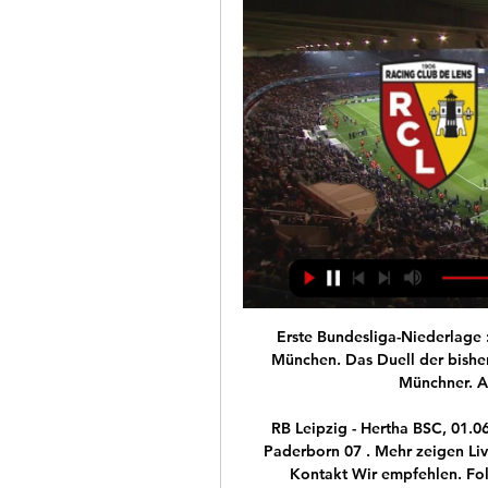
Erste Bundesliga-Niederlage : Alba Berlin verliert Spitzenspiel gegen Bayern München. Das Duell der bisher ungeschlagenen Teams geht mal wieder an die Münchner. Alba Berlin verliert das Spiel 80.

RB Leipzig - Hertha BSC, 01.06. 1. FC Köln - RB Leipzig, 06.06. RB Leipzig - SC Paderborn 07 . Mehr zeigen LiveTicker.com. Nutzungsbedingungen Hier werben Kontakt Wir empfehlen. Folge uns. Facebook. Twitter. Instagram. Mobile Anwendungen. Unsere App ist für dein Smartphone optimiert. Lade dir die App kostenlos herunter! Lite Version. Zur Desktopversion wechseln. Zur mobilen Version wechseln.

Die Berner Handballer zeigten am Samstag einen in jeder Beziehung souveränen Auftritt und gefielen mit ihrem Siegeswillen wie mit ihrer mentalen Stärke.

Freiburg beim RC Lens im Free-TV, Stream & Live-Ticker vor 16 Stunden — So sehen Sie Lens gegen Freiburg im TV & Livestream: ▻ Free-TV: RTL. ▻ Livestream: RTL+ (kostenpflichtig/Anzeige). ▻ Pay-TV: keine ...

Café Konditorei Rosenberger Hauptstraße, 35 8063 Eggersdorf bei Graz Telefon: +43 3117 2864 Email: office@cafe-rosenberger.com Öffnungszeiten: Tu-Sa 06:30-22:00; PH,Su 07:30-19:00 Café Wagner Gnaserstraße, 17 8342

Lens - Freiburg (15.02.): Welcher Sender überträgt live? vor 17 Stunden — Die RC Lens vs. SC Freiburg Live-TV Übertragung am Donnerstag gibt's für Sie im Free-TV, bei RTL. Laura Papendick und Experte Lothar Matthäus ...

Europa League: Playoff-Hinspiel RC Lens gegen SC vor 15 Stunden — Live im TV und Online-Stream: So sehen Sie das Playoff-Hinspiel der Europa League zwischen RC Lens und dem SC Freiburg.

2X TICKET EINTRACHT Frankfurt gegen FC Basel - EUR 180,00. 2x Ticket Eintracht Frankfurt FC Basel. Biete zwei Tickets für das EL-Heimspiel der Eintracht gegen Basel am 13.03.20 um 18:55 Uhr in der Commerzbank Arena Oberrang Ostribüne Block 17 Tickets können Tagsüber nach Terminabsprache in Frankfurt abgeholt werden oder es erfolgt der Versand per Einschreiben noch am selben Tag. Preis gilt.

Olympique Lyon ist im Champions-League- Halbfinale gegen den FC Bayern München von einer «gelben Gefahr» bedroht. Gleich sieben Fußball-Profis, die alle in der Olympique- Startelf erwartet.

Fussball-Vereine Loipersdorf bei Fürstenfeld - sichten Sie alle Firmen und Unternehmen mit Adresse, Telefonnummer und ★ Bewertungen. Das Stadtbranchenbuch für Loipersdorf bei Fürstenfeld zeigt Ihnen aktuell ᐅ 100 Einträge.

Auf einer virtuellen Pressekonferenz vor dem Champions-League-Halbfinal-Knaller gegen Paris St. Germain sprach RB Leipzigs Sportchef Markus Krösche über PSG und Abwehr-Ass Dayot Upamecano. So 16.

Bundesliga Spielbericht für Eintracht Frankfurt vs. Borussia Dortmund am 2. Februar 2019, mit allen Toren und wichtigen Ereignissen. Äußere Dich zur Partie in den Kommentaren.

Hotel und trafen uns am Abend noch zu einem Essen in Downtown Honolulu, an dem auch AH6NF und WH6GS teilnahmen. Die Stadt ist am Abend ziemlich aufregend, berall brennen Fackeln und die Straen sind voller Touristen. Franz, DJ9ZB, beim SSB-Betrieb auf 17 m. auf bis zu 350/h. Leider fehlten uns die drei anfangs verlorenen Tage, da wir bereits am.

Freiburg vor schwerer Hürde in Lens - ODDSET Wetten vor 13 Stunden — Lens - Freiburg im TV oder Livestream. Zu sehen gibt es das Spiel live ab 21:00 Uhr bei RTL. Für den RC Lens wird das Heimspiel gegen Freiburg ...

FC Bayern München - Olympique Lyon VIP-Tickets gewinnen! Marcel Kammermayer Mit etwas Glück sind Sie live dabei, wenn der FC Bayern am Mittwoch in der Münchner Allianz Arena mit Olympique Lyon.

24.07.2020 | Werfermeeting Schönebeck Kristin Pudenz steigert sich auf 65,58 Meter, Aufwärtstrend bei David Storl und Co. Beim Werfermeeting in Schönebeck hat Diskuswerferin Kristin Pudenz am Freitagabend ihre Bestleistung auf 65,58 Meter gesteigert.…

RB Leipzig - 1. FC Köln Anstoß : So. 25.02.2018 18:00, 24. Spieltag - 1. Bundes