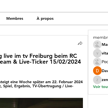
Membres
À propos
membr
Mar
vit
 live im tv Freiburg beim RC 
vitamin
ream & Live-Ticker 15/02/2024 
Рос
Dav
zen
steigt eine Woche später am 22. Februar 2024 
zeneara
, Spiel, Ergebnis, TV-Übertragung / Live-
Voir tou