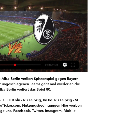
liga Stadion : Red Bull Arena, Leipzig Aktuelle Livestreams : (Atdhe,

In einem munteren Montagabendspiel drehte RB Leipzig noch in der ersten Halbzeit die Partie gegen den 1. FC Köln. Den Anschlusstreffer der Kölner konterten die Sachsen eiskalt und gewannen das letzte Montagsspiel dieser Saison mit 4:2.

In dieser Saison waren die Domstädter international im UI-Cup unterwegs (Europapokal Wettbewerb für Vereine die die direkte Quali für den UEFA Pokal verpasst hatten und sich über diesen Cup noch qualifizieren konnten). Hier besiegten die Kölner Tottenham mit einem 8:0 schieden jedoch anschließend im Achtelfinale gegen Tirol aus.

So 30.08.20 11:00 1 DJK Franz-Sales-Haus Essen TTC Bottrop 47 DJK Franz-Sales-Haus Essen TTC Bottrop 47 Spiellokal: 1. Sa 05.09.20 17:30 1 DJK Adler Union Frintrop Post SV Oberhausen DJK Adler Union Frintrop Post SV Oberhausen Spiellokal: 1. 18:30 1 TTV Falken Rheinkamp TSV Krefeld-Bockum TTV Falken Rheinkamp TSV Krefeld-Bockum Spiellokal: 1. 18:30 1 TTC Bottrop 47 TTC Union Mülheim …

Ein Teil der Fan-Gruppierungen des 1. FC Köln will das Bundesliga-Spiel am 25. Februar bei RB Leipzig boykottieren. Beim Hinspiel im September hatten Kölner Anhänger den RB-Bus mit einer.

SV Victoria 90 Leipzig; TSV 1893 Leipzig-Wahren; KSC 1864 Leipzig; SV Liebertwolkwitz; SV Lindenau 1848; TSV Einheit Lindenthal; Leipziger SV SW; BSG Chemie Leipzig; SV Tapfer 06 Leipzig; SV Energetik Leipzig; SV Sternburg Lützschena-Stahmeln; WSG Leipzig Mitte; SV Grün-Weiß Miltitz; SV Mölkau 04; TSV 1886 Markkleeberg; SSV Markranstädt.

Forum für FC Bayern München Fans - Bundesliga › Bayernkurve.de - Fankurve Fanclubs. Moderiert von: Jano Benutzer, die gerade dieses Forum ansehen: 2 Gast/Gäste . Seiten (3): 1 2 3 Weiter » Dieses Forum als gelesen markieren | Dieses Forum abonnieren. Fanclubs. Thema / Verfasser: Antworten: Ansichten: Bewertung: Letzter Beitrag : Forenankündigungen : Forenregeln. Jano---14.05 2015, 14:57.

Es wird jedoch nicht der direkte Weg gewählt, sondern eine Route, die uns an den wichtigsten Sehenswürdigkeiten vorbeiführt. Herausheben will ich das Neue Rathaus, das sich gleich von mehreren Seiten in Szene setzt. In der Nähe des Rathauses befindet sich auch die Statue des nackten Mannes, die vor allem bei Blauschi Eindruck hinterlässt.

86.Minute l 1-0 l Wieder liegt ein Wil-Spieler am Boden. Nicht das erste Mal dabei sind wir doch nicht in Chiasso. _____ 85.Minute l 1-0 l Noch 5 Minuten. Der FCRJ drückt.. _____ 84.Minute l 1-0 l Und dann wirds heiss aber den Querpass von Wicht kann niemand verwerten.

Deshalb glaube ich nicht, dass Lausanne gegen Teams wie Wil oder Chiasso noch patzen wird. Zur Person. Mämä Sykora (44) lebt in Zürich und ist …

11.04.2009: Turnier bei SW Wattenscheid 08. Am Mittag machten wir uns auf den Weg zu Schwarz-Weiß Wattenscheid 08, wo uns eines der am besten organisierten Turniere erwartete, die wir je gespielt habenÄngelholms flygplats. Kristian Nilsson: Kan Ängelholms fruktansvärda år sluta fantastiskt? 2020 har utvecklats till en mardröm för kommunledningen. Ängelholm.

2020-7-7 · Bereits Monate, bevor das Coronavirus ausbrach, listete diese Seite Angebote von Kirchen, die ihre Online-Services auch «ihren» Kranken oder Verreisten sowie gemeindefremden Suchenden und Neugierigen zur Verfügung stellen wollten - eine kluge Serviceorientierung der Gemeinden.

Spielschema der Begegnung zwischen 1. FC Köln und RB Leipzig 1:1 (1:1) Bundesliga, 2016/17, 5. Spieltag am Sonntag, 25. September 2016, 17:45 Uhr, Rhein-Energie.

Find de bedste odds på Eintracht Frankfurt - SV Werder Bremen, der spilles d. 4 marts 2020. Vi leverer optakten med informationer om kampen, H2H statistikker og alle de bedste Eintracht Frankfurt - SV Werder Bremen odds på 1X2, Over/Under, Asian Handicap m.v.

SC Paderborn DSC Arminia DSC DRIVE TuS N-Lübbecke. SK Austria Klagenfurt vs. DSC Arminia (in Sachsenburg). 10.07.2015. Foto: Thomas F. Starke

30 views Fvg. Schwarz-Weiß Alstaden 1:7 VfB Bottrop 1900 29 photos · 3 views Westfalia Vinnum 6:1 Borussia Ahsen II 22 photos · 2 views Ruhrgebiet 320 photos · 73 views FC Pech A 3:2 SC Rheinbach 1913 A 20 photos · 13 views VfR Fischenich 4:3 TFG Köln-Nippes 28 photos · 11.

Du musst nur auf das Land im linken Menü klicken und deinen Wettbewerb auswählen (Ligaergebnisse, nationale Wettbewerbe, andere Liveergebnisse). Cavalry Ergebnisse Service in Echtzeit, Liveupdate. Nächste Spiele: 18.07. Cavalry - Atletico Ottawa, 25.07. Edmonton - Cavalry, 30.07. Cavalry - …

FC Köln nach dem 1:4 (1:3) bei RB Leipzig auf harte Wochen einstellen. Ein Effekt durch den Trainerwechsel zu Beginn der Woche war bei den Kölnern jedenfalls maximal in der …

Europa League im TV und Stream: Wer zeigt RC Lens vs. Am kommenden Donnerstag zeigt der Sender die Begegnung zwischen RC Lens und SC Freiburg. Los geht es hier um 20:45 Uhr. Wer keinen TV-Anschluss besitzt, ...

Der SC Kriens hält sich weiter im Rennen um den 2. Platz in der Challenge League. Die Krienser siegen zum Abschluss der 27. Runde daheim gegen …

Fußball Europa League: RC Lens gegen Freiburg - Liveticker Hallo und herzlich willkommen zur Partie RC Lens - SC Freiburg! Rechtzeitig vor Spielbeginn geht es los mit dem Liveticker des Hinspiels in den Playoffs der ...

In der Champions League 2020 steht das Halbfinale an: Leipzig - PSG und Lyon - FC Bayern. Spielplan, Termine sowie Infos zur Übertragung live im TV und Stream.

Die Basketballer des FC Bayern München verlieren beim BBL Final-Turiner im Audi Dome das abschließende vierte Gruppenspiel und gehen somit nur als Gruppendritter in das Playoff-Viertelfinale: 81:89 (44:342 hieß es am Ende einer enttäuschenden zweiten Halbzeit gegen selbstbewusste Oldenburger. Der Meister führte im dritten Viertel 56:47, musste die EWE Baskets dann …

RC Lens vs. SC Freiburg live im Free-TV Das Europa-League-Hinspiel des SC Freiburg in Lens heute in einer Woche (15. Februar) gibt's live im Free-TV: Es läuft am 15. Februar auf RTL.

Heute Nachmittag um 15.30 Uhr startet die SG 09 in die Vorbereitung auf die neue Saison in der Regionalliga West. Zehn Spieler aus dem Kader der letzten Saison werden nicht dabei