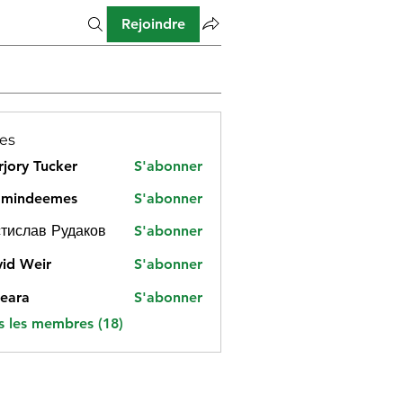
Rejoindre
es
jory Tucker
S'abonner
amindeemes
S'abonner
deemes
тислав Рудаков
S'abonner
id Weir
S'abonner
eara
S'abonner
s les membres (18)