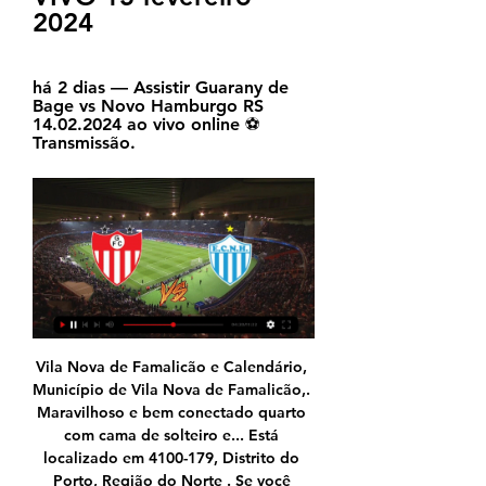
2024
há 2 dias — Assistir Guarany de 
Bage vs Novo Hamburgo RS 
14.02.2024 ao vivo online ⚽ 
Transmissão.
Vila Nova de Famalicão e Calendário, Município de Vila Nova de Famalicão,. Maravilhoso e bem conectado quarto com cama de solteiro e... Está localizado em 4100-179, Distrito do Porto, Região do Norte . Se você estiver indo para o Porto e quiser que a sua estadia seja o mais legal possível,.

17-Gol mais importante=1x0 contra o Campo grande em Ítalo Del Cima em 1987,esse gol evitou que a Cabofriense caísse pra segundona no carioca. 18-Gol mais bonito=Galícia 1x0 no Atlético de Alagoinhas em 1989 pelo baiano.

Muito mais do que documentos. Descubra tudo o que o Scribd tem a oferecer, incluindo livros e audiolivros de grandes editoras. Iniciar teste gratuito Cancele quando quiser.

Oakleigh Cannons FC U20 vs Green Gully SC U20 placar atual na liga Liga Australiana NPL provisionamento. Apresentamos os resultados em tempo real, escalações, artilheiros, estatísticas e a tabela do campeonato

Acompanhe as ocorrências policiais ocorridas na área do 14º Batalhão de Policia Militar (sede Serra Talhada) durante as 24 horas nesta quarta-feira, 28 de Agosto de 2019. (DESACATO/AMEAÇA) (TCO) Município : Serra Talhada – PE; Data/hora : 280800AGO2019; Local : Posto de Saúde, CAGEPE, Serra Talhada – PE; Imputado : M C dos S S F, […]

1º/5, às 16h - Corinthians x Chapecoense - Premiere 1º/5, às 16h - CSA x Palmeiras - Sem transmissão na TV 1º/5, às 19h15 - Avaí x Grêmio - Premiere e SporTV

São Paulo – Bancários e seus familiares estão convidados para um passeio no dia 26, domingo, com muita animação e forró. O destino é Pindamonhangaba passando pelos pontos turísticos da cidade, como a Igreja Matriz de Nossa Senhora do Bom Sucesso e o Bosque da Princesa. Todo o roteiro é feito no Trem do Forró.

Os gols foram marcados no segundo tempo: Carlos César para o Tigre e Foguinho para o Verdão do Oeste. O Criciúma só volta a campo no dia 1º de março, quando recebe o Brusque no Heriberto Hülse. No mesmo dia, a Chape visita o Figueirense, no Orlando Scarpelli. Por Thiago Hockmüller

Apartamento na Rua Anita Garibaldi, 35, Guarani em Novo Compre Apartamento com 2 Quartos e 53 m² por R$ 188.500 na Rua Anita Garibaldi, 35 - Guarani - Novo Hamburgo - RS. Fale com Crédito Real | Agência Novo ...

A CBF adiou nesta segunda-feira a terceira partida pela primeira rodada do Brasileirão. A bola da vez foi o Botafogo x Bahia, que seria no domingo, às 11h. MAIS:Como a CBF pretende montar o.

1ª Fase Será disputada com 2 grupos com 5 equipes em cada um. Os 3 primeiros colocados Seguem para a 2ª Fase na Série Ouro. As demais equipes segume para o quadrangular Semifinal da Série Prata.

4ª corrida mexa-se pela vida. realizado em 24/11/2019, joinville / sc. corrida do bem farmasesi 2019 - 15ª etapa - caÇador. realizado em 24/11/2019, caÇador / sc. crevisc em movimento.. corrida 101 anos 62º bi joinville. realizado em 20/10/2019, joinville / sc. corrida furb - especial 55 anos.

Os recursos endógenos de Vila Nova de Famalicão manifestam-se na sua forte atratividade. como a Entidade Regional de Turismo do Porto e Norte de Portugal e o Eixo Atlântico do. contribuído para o desenvolvimento de Vila Nova de Famalicão como lugar de excelência para viver, trabalhar , investir e.

Coritiba x Botafogo ao VIVO Online – Assistir jogo Coritiba x Botafogo ao VIVO. Coritiba e Botafogo ao VIVO-O Futebol é uma mania nacional, o brasileiro para pra assistir futebol ao vivo, seja na tela da Globo, ou na Band, ou na internet.Aqui você encontrará as informações necessárias para assistir o jogo do Coritiba x Botafogo ao vivo na internet.

Além da TV, a marca Combate também é referência de notícias dos esportes de luta na web, com o Combate.com. Desde 2015, seus assinantes também contam o serviço Combate Play, pelo qual podem assistir todo o acervo do canal e eventos ao vivo onde e quando quiserem por tablets, notebooks, PCs e/ou aparelhos de celular.

Nos links abaixo você acompanha a transmissão em tempo real, com vídeos dos melhores momentos.--TAGS: assistir Avaí x Chapecoense online assistir Avaí x Chapecoense em 27/08/2017 às 19:00 hs. assistir Avaí x Chapecoense ao vivo assistir Avaí x Chapecoense pelo Campeonato Brasileiro assistir Avaí x Chapecoense sem travar

Assista a TV Corinthians ao vivo e 24 horas por dia aqui. Corinthians sempre superou na reta final acredito que o segundo tempo teremos a força deste bravo Timão bola pra frente iso e Timão

Manaus/AM - Um incêndio de grandes proporções destruiu um galpão localizado na Rua dos Andradas esquina com a Pedro Botelho, no Centro, na manhã desse sábado (21).

alças são um dos mais aspectos importantes de qualquer saco de bowling, como eles precisam para ser resistente e conectado com hardware pesado , a fim de suportar o peso da bola de boliche dentro . Outras características incluem top zíperes ou fechos de topo que se abrem como um par de mandíbulas.

Foi o primeiro fim de semana de decisões para catorze estaduais do país, vagas na Copa do Brasil, nos torneios regionais e títulos começaram a ser decididos na última sexta-feira (28/04) e o primeiro campeão do país será conhecido nessa segunda-feira (01/05), quando ABC e Globo decidem o Campeonato Potiguar.

Mês do Consumidor: Leve Cinco, Pague Quatro nas categorias Utensílios Domésticos, Cama, Mesa e Banho; Organização, Decoração, Iluminação e Pet na Etna

Guarany de Bagé x Novo Hamburgo – Campeonato Gaúcho há 23 horas — Novo Hamburgo – Resultados dos últimos confrontos. Onde assistir Guarany de Bagé x Novo Hamburgo? TV Aberta: RBS TV; TV por assinatura: SporTV ...

A equipe do Aquidauanense lidera a disputa da Série B do Sul-Mato-Grossense. O time não teve trabalho para vencer o Coxim pelo placar de 3 a 0, neste sábado, no estádio Noroeste. O segundo colocado é o Maracaju, que mesmo folgado na tabela mantém os quatro pontos.

Vasco da Gama Goiás live score (and video online live stream) starts on 10.3.2020. at 22:00 UTC time at São Januário, Rio de Janeiro, Brazil in Copa do Brasil, Brazil.

Guia de Jogos na TV - Hoje - Ao Vivo e Online Onde assistir ao vivo todos os jogos de hoje na TV ou online: Quarta – 14/02. 07h00 21h30 – Guarany de Bagé x Novo Hamburgo – Gaúcho. Canais: Youtube.com ...

Criciúma x Marcílio Dias ao vivo online Em jogo válido pela 11ª rodada do Campeonato Catarinense, Criciúma x Marcílio Dias medem forças no Estádio Heriberto Hulse, em Criciúma. O jogo será realizado nesta sábado, 2 de março , às 17:00 (horário de Brasília). Para assistir ao vivo ao vivo Criciúma x Marcílio Dias …

A venda dos ingressos para o confronto entre Caldense e Cruzeiro começou nesta sexta-feira (12). As torcidas podem comprar as entradas na sede social do clube poços-caldense (rua Pernambuco, 1145, Centro), de segunda a sexta, das 9h às 18h, e aos sábados das 9h às 14h.

Santa Clara e Sporting de Braga B foram incapazes de desfazer o nulo inicial numa má partida de futebol. O resultado ajusta-se em função do que as duas equipas fizeram em campo. Minuto 83 - Canto de João Reis na direita, na pequena área Kaio antecipa-se a …

Placar Magazine  Nº 588 · ‎ Revista... novo e fantástico sistema que amplia a imagem do seu TV a cores ou P&B de assistir às jogadas da Copa, os seus filmes preferidos, as novelas e as ...

Com este triunfo, o Kabuscorp soma 19 pontos, na sexta posição, ao passo que a Académica do Lobito mantém-se com 20, em quinto. Ainda hoje, o Desportivo da Huíla venceu o Recreativo da Caála, por 1-0, com golo de Lionel, enquanto o FC Bravos do Maquis e o Sporting de Cabinda empataram a zero. O Interclube é líder com 26 pontos.

Em noite para esquecer, o Flamengo perdeu por 3 a 0 para o Atlético-GO, nesta quarta-feira, em Goiânia, pelo Campeonato Brasileiro. Com o resultado, o atual campeão segue sem pontuar após duas rodadas. Já os goianos estreiam na Série A em grande …

Frei Paulistano e Remo jogam , em uma partida da Copa do Brasil (1ª Ronda). Estas duas equipes nunca se enfrentaram antes, pelo que este será seu primeiro enfrentamento direto. É necessária atenção especial para a condição casa/fora, já que ambas as equipes apresentam resultados significativamente diferentes nos seus jogos em casa e fora.

Gil Vicente FC. Portimonense – Belenenses marcou o arranque da edição 2019-20. Terminou a espera!. com o aliciante que seis dos nove encontros por jornada terão transmissão por Streaming, no site da Sport TV, acessível a todos os adeptos da competição.

O duelo será transmitido na internet, acompanhe ao vivo e fique por dentro de tudo que rola na partida através do seu celular, tablet e PC. Para isso, deverá acessar o site FCPLAY.TV (Clique Aqui) que vai realizar a transmissão online. Além disso, outra opção para assistir o confronto, é através do aplicativo, que pode ser baixado para IOS e da mesma forma para Android.

Guarany de Bage vs Novo Hamburgo RS ao vivo 14.02.2024 há 2 dias — Assistir Guarany de Bage vs Novo Hamburgo RS 14.02.2024 ao vivo online ⚽ Transmissão.

Avaí e Chapecoense somam 10 confrontos diretos nos últimos 3 anos em todas as competições, dos quais resultaram 3 vitórias do Avaí, 3 empates e 4 vitórias da Chapecoense. Qual o resultado do último jogo do Avaí?. Transmissão disponível para BR (alterar)

A nova série original do DAZN traz a intimidade, cotidiano e um papo aberto com os jogadores que deixaram o Brasil para brilhar nos campos da Europa e, claro, sentem muita saudade de casa!

Confira a tabela do Gauchão Série A2 Novo Hamburgo. 2 gols. Lucca. Internacional. 2 gols. Luiz. Juventude. 2 gols FGF informa alterações de data e horário para partida entre Guarany x Novo ...

Palpite: Guarany de Bagé x Novo Hamburgo há 13 horas — Onde assistir ao jogo entre Guarany de Bagé x Novo Hamburgo? A partida terá transmissão ao vivo pelo canal do GZH no Youtube. Retrospecto ...

Assista o clássico Grêmio x Internacional Ao Vivo, Grátis, Online, direto do seu computador, através do nosso site de TV Online Grátis, que transmite os canais PFC, SporTV, Band Sports, ESPN, Globo, Band e muitos outros canais. Este famoso clássico Internacional x Grêm