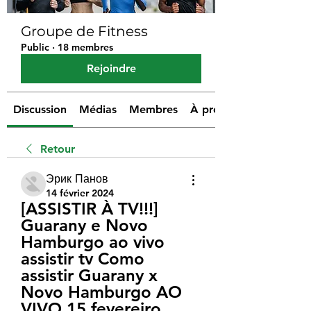
Groupe de Fitness
Public
·
18 membres
Rejoindre
Discussion
Médias
Membres
À propos
Retour
Эрик Панов
14 février 2024
[ASSISTIR À TV!!!] 
Guarany e Novo 
Hamburgo ao vivo 
assistir tv Como 
assistir Guarany x 
Novo Hamburgo AO 
VIVO 15 fevereiro 