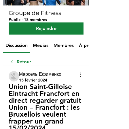
Groupe de Fitness
Public
·
18 membres
Rejoindre
Discussion
Médias
Membres
À propos
Retour
Марсель Ефименко
15 février 2024
Union Saint-Gilloise 
Eintracht Francfort en 
direct regarder gratuit 
Union – Francfort : les 
Bruxellois veulent 
frapper un grand 
15/02/2024