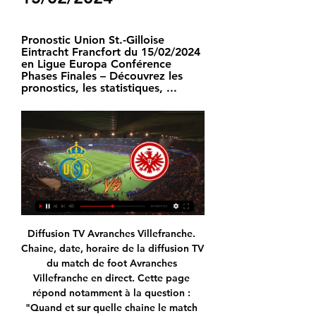
Pronostic Union St.-Gilloise 
Eintracht Francfort du 15/02/2024 
en Ligue Europa Conférence 
Phases Finales – Découvrez les 
pronostics, les statistiques, ...
Diffusion TV Avranches Villefranche. Chaine, date, horaire de la diffusion TV du match de foot Avranches Villefranche en direct. Cette page répond notamment à la question : "Quand et sur quelle chaine le match Avranches Villefranche est-il diffusé?"

Une photographie, montrant des cadavres d'adolescents, et très largement partagée sur Facebook, est utilisée dans plusieurs pays africains pour illustrer de supposés massacres ou catastrophes. Il s'agit en réalité d'une photo montrant les victimes d'un accident, survenu à …

Suivez le match Eintracht Francfort-Benfica en direct 18/04/2019. Ne ratez pas ce match de Ligue Europa en direct, sinon, suivez les résultats, score buts après match Eintracht Francfort-Benfica.

Jeux concours sur Fréjus-Saint-Raphaël Jouez et tentez de gagnez l'un des nombreux cadeaux sur frejus-saintraphael.maville.com : places de cinéma et de concert, voyages, bons d'achats, DVD, CD, consoles de jeux, appareil photo, coffret wonderbox,... Venez participer aux jeux concours gratuits mis en ligne …

Regarder Royale Union Saint Gilloise Eintracht Francfort en Regarder Royale Union Saint Gilloise Eintracht Francfort en streaming et voir Royale Union Saint Gilloise Eintracht Francfort live direct.

Les lettres EDU_NUM langues vivantes sont envoyées à tous les IA-IPR et IEN-ET de langues vivantes qui en assurent la diffusion à tous les enseignants de langues vivantes, dans leurs messageries professionnelles avec éventuellement des informations de l'académie. Voir le contenu de cette rubrique; Outils numériques. Divers

Quart de finale retour entre Metz Handball et l’OGC Nice programmé ce jeudi à 20h30 aux Arènes. Les Dragonnes partent avec deux buts d’avance. Après avoir négocié habilement son déplacement sur la Côte d’Azur, Metz Handball se trouve en position de force à l’heure d’aborder son quart de finale retour face à l’OGC Nice. Un.

Pronostic Dijon Strasbourg du 05/10/2019 en Ligue 1 – Découvrez les pronostics, les statistiques et les meilleures cotes pour le match de Football Dijon - Strasbourg réalisés …

En direct Union Saint-Gilloise. Union Saint-Gilloise. 18h45. Eintracht Francfort. A venir Knockout Round Play-offs. Olympiakos Pirée. Olympiakos Pirée.

Vous consultez actuellement la page : Statistique JJ Urquiza - Sacachispas Statistiques des matchs de JJ Urquiza et Sacachispas: afin de vous aider à parier nous affichons les derniers scores et les stats entre ASyD Justo José de Urquiza et Sacachispas FC. Les cotes du match JJ Urquiza - Sacachispas sont aussi disponibles selon le contexte.

Vous consultez actuellement la page : Statistique Elfsborg - Häcken Statistiques des matchs de Elfsborg et Häcken: afin de vous aider à parier nous affichons les derniers scores et les stats entre IF Elfsborg et BK Häcken. Les cotes du match Elfsborg - Häcken sont aussi disponibles selon le contexte.

2 Views A moins de deux semaines du début du tour préliminaire de la Champions League et la coupe des confédérations de la CAF, UMS de Loum et Stade Renard de Melong, les 2 clubs camerounais engagés en compétitions africaine ont tous changé d’entraineur. C’est UMS de Loum qui annonça les couleurs samedi passé avec […]

Encore un petit effort pour écrire la plus belle saison de Metz handball. Les dragonnes doivent conclure ce dimanche en finale retour du championnat face à Nice. Au coup d'envoi à 17 heures aux.

SC Langenthal vs EV Zug Academy 2019-10-22 18:00 flux en direct, conseils, cotes et statistiques H2H. Cliquez ici pour tous nos pronostics et pronostics gratuits.

France Gabon Gambie Ghana Gibraltar Grenade Grèce Guadeloupe Guam. République Démocrate du Congo République Tchèque Réunion Saint-Kitts-et-Nevis Saint-Marin Sao Tomé e Principe Serbie Sierra Leone Singapour.

Vous consultez actuellement la page : Vila Real - Valadares Gaia Suivez le match Vila Real - Valadares Gaia en direct (résumé, score et buts). Le résultat de ce match II Divisao entre SC Vila Real et Valadares Gaia est à suivre en live à partir de 16h00.

Chauffeur VTC Toulon - Hyères - Nice - Marseille - St Tropez - Monaco. Ponctualité, courtoisie, discrétion, fiabilité, serviabilité sont les clefs de notre société. Transfert VIP en toute discrétion. Depuis 2016 notre société s'engage pour la qualité et le service à bord. Récompensé en 2018 et 2019 par TripAdvisor.

Vous consultez actuellement la page : Résultats Limhamn Bunkeflo 07 Calendrier football et scores en direct de Limhamn Bunkeflo 07. Les résultats et les prochains matchs de IF Limhamn Bunkeflo (Limhamn Bunkeflo 07) sont disponibles en live.

Pronostic Lille Nimes du 06/10/2019 en Ligue 1 – Découvrez les pronostics, les statistiques et les meilleures cotes pour le match de Football Lille - Nimes réalisés par …

Saint-Amand Hainaut Basket vs Landerneau Bretagne Basket 2019-10-12 18:00 flux en direct, conseils, cotes et statistiques H2H. Cliquez ici pour tous nos pronostics et pronostics gratuits. Cliquez ici pour tous nos pronostics et pronostics gratuits.

Match Eintracht Francfort Chaine de diffusion, Programme TV Programme TV Eintracht Francfort : ne ratez aucun match du club retransmis en direct à la télévision ! Union Saint-Gilloise R. Union SG Eintracht Francfort ...

O 2 Cholet – 43 Avenue de la Marne 49300 Cholet O 2 Claye Souilly – 28 Avenue de Verdun 77290 Mitry-Mory O 2 Clermont-Ferrand – 1, rue Danziger 63100 Clermont-Ferrand O 2 Clermont-Ferrand Nord – 1 Rue Claude Danziger 63100 Clermont-Ferrand O 2 Coeur d’Hérault et Cévennes – 6, Parc d’Activité de Camalcé 34150 Gignac

Foot live: Résultats Foot et Match en direct sur FOOTLIVE Foot Live: Résultats de football en direct, les scores en direct des matchs de foot, les classement et calendrier des compétitions sur foot live.

Cet outil, le wikibois, est un document collaboratif sur la construction bois. J'invite tous les enseignants volontaires, auto constructeurs, professionnels de la construction à s'inscrire pour alimenter ce wiki.

GRAND BESANCON METROPOLE Doubs, FR. Postuler sur le site de l’entreprise. Métallier ferronnier GRAND BESANCON METROPOLE Doubs, FR il y a 1 semaine Faites partie des 25 premiers candidats. Postuler sur le site de l’entreprise. Descriptif De L'emploi Un métallier ferronnier (h/f) au sein de la Direction Parc Automobile et Logistique Missions. Effectuer les travaux d'entretien et de.

Achetez votre ensemble literie matelas et sommier en direct du fabricant et faites des économies. Découvrez toute notre gamme d'ensemble literie fixe certifiée CTB avec matelas latex, ressorts ou mousse Belle Literie fabriqués en France.

28éme Journée Lyon Duchère. Détails Catégorie : Articles 18-19 Écrit par Yves Le BRIQUER LAVAL - AVRANCHES 4-1. Ce score paraît sans appel mis pour tous ceux qui ont assisté à la rencontre il ne reflète absolument pas la prestation des 2 équipes .

Tags: Il mio bull mi fa sentire il suo cazzo nel culo e godo mature a frosinone la matrigna maiala si libera cerco schiavo torino Un mese di riposo 5. Vous souhaitez acheter du Cannabis LINK légal en ligne, en France, en Belgique ou en Europe ? Commandez du cannabidiol de qualité sur notre boutique en ligne.

Football en Direct : Résultat et score des matchs [LIVE] Regarder un match en direct : les directs de chaque championnat à chaque journée Pronostic Union Saint-Gilloise Eintracht Francfort. 15 févr. 2024 - 11:45.

Avec la volonté de rendre le handball accessible à tous, le Saint-Raphaël Var Handball a lancé en 2009 le projet : "Tous hand'semble avec le SRVHB !" pour permettre à des enfants et adultes porteurs de handicap de découvrir l'activité et de partager des moments forts avec les joueurs professionnels du club.

Diffusion / distribution Fil d'ariane. Musées de Strasbourg Musées & Co. Musée Archéologique Collections Ressources complémentaires Du Paléolithique au Néolithique À propos du musée. Présentation Histoire Architecture Les coulisses de l'archéologie Partenaires Éditions du Musée Agenda & expositions. Agenda Expositions Collections. Aperçu des collections Chefs-d'œuvre Rechercher.

Consulter les marchés publics ville d'Ajaccio-CAPA Consulter les marchés publics du CIAS Inscription à la newsletter Remarque : JavaScript est requis pour ce contenu.

Retrouvez toutes les informations du match entre Saint-Etienne et Dijon! Ce match aura lieu : Horaire match Saint-Etienne Dijon: (match différé). La diffusion TV de Saint-Etienne - Dijon est retransmise en intégralité sur non Ce match entre Saint-Etienne et Dijon est un match de .

Au sujet de Sportytrader, 1er site d'aide aux pronostics et aux paris sportifs. SportyTrader.com est le site référence du pronostic et du pari sportif en ligne. Plus de 70 000 pronostics gratuits sont proposés sur le Foot, le Tennis, le Turf, le Rugby dont 50 000 sur le football !

Regarder Soccer en Direct Live | DAZN CA Union Saint-Gilloise vs. Club BruggeCoupe de Belgique · Al Nassr vs. Al Hazm Eintracht Francfort vs. MayenceBundesliga · Bayern Munich vs. Union Berlin ...

Distance Beziers Clermont-Ferrand. Distance entre les villes de Beziers et Clermont-Ferrand, le temps de déplacement, la consommation de carburant, prix du carburant, les péages, les limites de vitesse, carte de Beziers, carte de Clermont-Ferrand

Manon se sent seule depuis que sa mère est partie soigner son grand-père et que son père part très tôt au travail pour ne rentrer que très tard. Un jour, un perroquet lui rend visite et Manon commence à lui enseigner des mots, puis des phrases. C'est alors que l'oiseau se met à répéter les mots d'amour qu'il entend la nuit, murmurés.

L’IUT de Saint Denis est fier d’avoir accueilli le prix Nobel de la Paix, Denis Mukwege, à l’occasion de l’inauguration d’un amphithéâtre portant son nom. Depuis vingt ans, en République Read More

Lille – Nice EN DIRECT : LIGUE 1 - Suivez EN DIRECT sur notre site la rencontre entre l'OGC Nice et Lille pour le compte de la 32e journée du championnat de France.... Le retour de Lille, Nolan Roux, l’arbitre d’Angers-Lorient : les tops et les