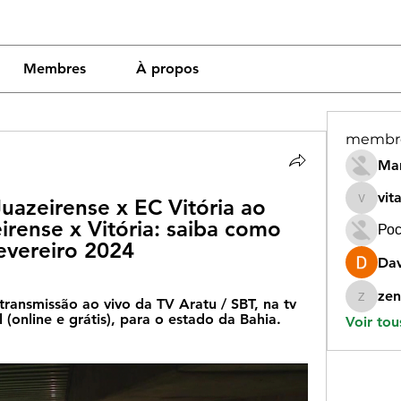
Membres
À propos
membr
Mar
vit
azeirense x EC Vitória ao 
vitamin
eirense x Vitória: saiba como 
Рос
fevereiro 2024
Dav
zen
transmissão ao vivo da TV Aratu / SBT, na tv 
zeneara
l (online e grátis), para o estado da Bahia. 
Voir tou