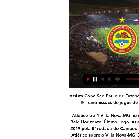
Assista Copa Sao Paulo de Futebol Junior 2020 online ᐉ Apostas AO VIVO ᐉ Futebol ᐉ Transmissões de jogos do dia ᐉ Altas cotações ᐉ Pagamento garantido.

Atlético 5 x 1 Villa Nova-MG no dia 14 de julho de 1912 em amistoso na cidade de Belo Horizonte. Último Jogo. Atlético 3 x 1 Villa Nova-MG no dia 25 de fevereiro de 2019 pela 8ª rodada do Campeonato Mineiro. Maiores Goleadas. Maior goleada do Atlético sobre o Villa Nova-MG: 7 a 1 no dia 27 de outubro de 1940 em jogo válido pelo Campeonato.

A partida entre Atlético-MG x Villa Nova deste final de semana será transmitida pelo canal SporTV (menos para Minas Gerais) e pelo Premiere, com narração de Rogério Corrêa e comentários de Bob Faria.

Manaus x Remo se enfrentam na Arena Amazônia, em Manaus, pelo jogo de ida da primeira fase da Copa Verde.A partida acontece nesta quarta-feira (31), às 20h (horário local) – 22h no horário.

Cidadãos fluminenses estão cada vez mais conectados ao mundo virtual Projeto 'A Arte Gerando Renda' promove dia de empreendedorismo na Rocinha Marcopolo exporta talentos e profissionais assumem cargos no exterior Kimberly-Clark se destaca na equidade de gênero Automação inteligente está relacionada ao desempenho financeiro, diz KPMG

E pelo Campeonato Gaúcho de 2019 Grêmio x Internacional vão decidir o título do Gauchão/2019. No domingo (7) o Grêmio venceu o São Luiz por 3 a 0 e chegou a final contra o Internacional que havia vencido o Caxias por 2 a 1.

O Famalicão recebeu e venceu o FC Porto por 1-0, na segunda jornada do grupo A da Taça da Liga. Mauro Alonso foi o autor do único golo do encontro, que afastou os 'dragões' da competição.

Juazeirense x Vitória ao vivo e online: onde assistir, que 18 de jan. de 2023 — Vitória e Juazeirense se enfrentam nesta quarta-feira (18), às 19h15 (de Brasília), em Juazeiro, pela terceira rodada do Campeonato Baiano.

O Campeonato mineiro de 1951 foi disputado por oito times: América Futebol Clube, Clube Atlético Mineiro, Esporte Clube Siderúrgica, Cruzeiro Esporte Clube, Sete de Setembro Futebol Clube, Meridional Esporte Clube, Metalusina Esporte Clube e Vila Nova Atlético Clube. O campeonato foi disputado em turno e returno pelo sistema de pontos corridos.

O Pernambucano vai chegando ao fim e Salgueiro e Afogados da Ingazeira se enfrentam na primeira semifinal, venham conferir o que temos de melhor para esse jogo.

Alex Telles arranca à bomba vitória do F. C. Porto frente ao Portimonense. Um golo de Alex Telles, na parte final do encontro, permitiu este domingo ao F. C. Porto vencer (1-0) o Portimonense, na 22.ª da Liga, resultado que entrega aos dragões a liderança provisória do campeonato.. O defesa brasileiro dos dragões marcou o tento que fez a diferença aos 87 minutos, disfarçando uma.

*Atualizada em 01 de março de 2020, às 21h34Em 2021, a Série D será a última edição com 68 clubes. Desde dezembro de 2019, com o início do Carioca 2020, cerca de 250 (lutaram,) lutam (e lutarão) pelas 64 vagas destinadas aos campeonatos e copas estaduais e …

O confronto Fortaleza x Palmeiras terá transmissão ao vivo na tarde deste domingo, dia 22/09, pelo Campeonato Brasileiro, e o torcedor pode acompanhar tudo na TV e online, diretamente do.

VITÓRIA 3 X 0 JUAZEIRENSE | #BaianãoNaTVE | 28/01/2024 2:27:51... Assista AO VIVO na TVE e YouTube A TVE é a casa do futebol baiano! ______ Se gostou, inscreva-se no canal e ative as notificações ...YouTube · TVE Bahia · 2 semanas atrás

Campeonato Mineiro - Atlético perde para o Villa Nova. Fechando a terceira rodada do Campeonato Mineiro, o jogo entre Galo e Villa Nova, no Estádio Castor Cifuentes, terminou com a …

Assista o jogo do Vasco online, ao vivo, em seu computador. O clássico jogo de futebol ao vivo Vasco x Flamengo é um dos mais tradicionais do país, pois envolvem grandes torcidas, mas aqui você não assiste apenas jogo do Vasco ao vivo contra o Flamengo, mas …

Portimonense Desportivo das Aves Segunda Liga Arouca Futebol Clube. 31/01/2020 22:19 - O avan