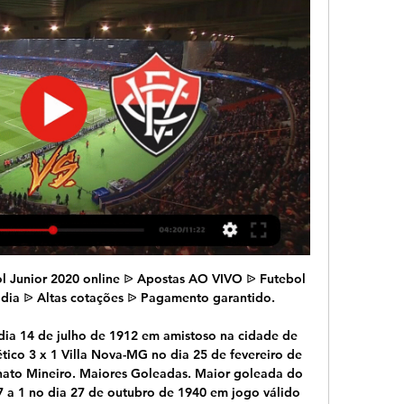
çado internacional guineense Romário Baldé foi emprestado pelo Gil Vicente, nono classificado da I Liga, ao Leixões, 10.º colocado da II Liga, até ao final da …

Já o Frei Paulistano permanece na lanterna da chave A com apenas um ponto. O Confiança volta a jogar pela ‘Lampions League’, no próximo sábado contra River (PI). A partida será às 20 horas, no Baptistão. No dia seguinte, às 18 horas, será a vez do Frei Paulistano enfrentar o Vitória, no Barradão, em Salvador.

Jacuipense-BA 1 x 1 Vasco-RJ. EC São Bernardo-SP 2 x 2 Operário-PR . Olá, leitor! Informação de qualidade tem valor. Ao acessar você concorda com a nossa Política de Privacidade.

1 – Proposta de Reabertura da Consulta Pública nº 46/2019 • Inicialmente o Edital do Leilão de Transmissão nº 1/2020, contendo os 6 lotes, foi objeto da Consulta Pública nº 46/2019, no período de 20/12/2019 a 03/02/2020, com previsão de realização da sessão pública em julho de 2020;

Para assistir Santa Cruz x Afogados da Ingazeira ao vivo online tudo TV clique na imagem logo abaixo da chamada da partida. E depois você pode optar por expandir a tela. Vale lembrar que a transmissão aqui no Resenha Futebol Clube começa cerca de 30 minutos antes do início do jogo.

Qual canal vai passar o jogo JUAZEIRENSE X VITÓRIA há 6 horas — onde assistir e onde vai passar Juazeirense x Vitória ao vivo pela Copa do Nordeste. Foto: Reprodução. Nesta quarta-feira (14), Juazeirense ...

Na noite deste sábado 27 de janeiro aconteceu no Esporte Clube Roberto Moraes o 12° Baile Municipal da cidade de Arcoverde, a previa carnavalesca da folia dos bois 2018, onde os foliões de nossa cidade e região vieram prestigiar as atrações da noite, à orquestra Super Oara, abriu o baile explodindo com muita música e para encerrar com chave a de ouro o Cantor Almir Rouche dando um show.

Jogando por um empate para faturar o título, a equipe do Aquidauanense não deu chances para o azar e venceu dentro de casa, por 1 a 0 o time do Maracaju.Com a vitória se sagrou campeão da Série B.No outro confronto da tarde, o Serc de Chapadão aplicou uma goleada sobre o Coxim por 5 a 0, ficando com o vice-campeonato e a segunda vaga para Série A.

Rua Buenos Aires Água Verde Curitiba Paraná Brasil Hinchada Popular Olé Atlético-MG Mineirão Avaí Ressacada Barueri Arena Botafogo Engenhão Corinthians Pacaembu Atletiba Coritiba Couto Pereira Briga Pancadaria Rebaixado Série B Chora Otário Goianiense Ceará Vasco Guarani Figueirense Cruzeiro Flamengo Fluminense Maracanã Grêmio Olímpico Goiás Serra Dourada Internacional Beira-Rio.

O Benfica B continua sem marcar e pontuar fora de casa. Em Coimbra, a equipa orientada por Renato Paiva sofreu a quarta derrota como visitante, com a Académica a vencer as águias por 1-0, num jogo em que os estudantes foram superiores.

Rádio NEC: Náutico x Operário, pela Série B, ao vivo e em tempo real. Técnico do Figueirense testa positivo um dia depois de jogo com o OFEC. Com 80% do elenco contaminado pela Covid, CSA não viaja para Chapec. Operário Ferroviário Esporte Clube.

A Petrobras anunciou no fim da noite de ontem (15) o início da etapa de venda do Campo de Azulão, na Bacia do Amazonas, como parte do processo de desinvestimento em curso na estatal. A nota...

A Transmissão para o jogo do Internacional ao vivo é pelos canais SporTV e Premiere. O duelo é válido pela segunda rodada, do segundo turno do Campeonato Gaúcho e precede as emoções para o próximo Gre-Nal da temporada, na quinta-feira (12/03), pela Copa Libertadores da América 2020.

Villa Nova Atlético Clube - Estádio: Castor Cifuentes O regulamento do Mineiro 2009 apresenta novidades. Em 2009, os 12 clubes se enfrentam em turno único. Os 8 melhores se classificam para as quartas de final, que será disputada no sistema de ida e volta, na forma de “mata-mata”, enquanto os dois últimos serão rebaixados.

Atlético-GO vence o Internacional de virada por 3 a 1 Time de Goiás ainda continua na lanterna do Campeonato Brasileiro O Globo, com agências. 13/10/2012 - 20:48 Compartilhe por.

Juazeirense x Vitória: onde assistir ao jogo pela Copa do há 11 horas — ONDE ASSISTIR: A partida terá transmissão ao vivo no SBT (TV aberta) e no “Nosso Futebol”, canal por assinatura no formato pay-per-view ...

Transmissoras ETEM A ETEM atua na exploração do sistema de transmissão de energia elétrica no Estado de Mato Grosso, cobrindo aproximadamente 235,0 km de linha de 230 kV. A ETEM entrou em operação em dezembro de 2011. O objetivo deste sistema é atender a expansão do SIN, através do escoamento do excedente […]

Atual campeão da Copa Brasil masculina de vôlei, o Sada Cruzeiro (MG) garantiu, na noite desta terça-feira, sua classificação para a semifinal da edição 2019 do campeonato. A equipe cruzeirense assegurou a vaga ao vencer o Vôlei UM Itapetininga (SP), em casa, no ginásio do Riacho, em Contagem (MG), por 3 sets a 1 (27/25, 25/21, 24/26 e 25/14).

ACREANO: Segunda fase começa com dois jogos e 11 gols neste domingo O Plácido de Castro fez 4 a 1 no São Francisco, enquanto o Atlético enfiou 6 a 0 no Humaitá

O Avaí marcou 173 gols e a Chapecoense 142 gols. Na próxima rodada o Avaí enfrenta o Criciúma, na quarta-feira, dia 20, a partir das 19h30min. O jogo será no estádio da Ressacada, válido pela 3ª rodada da competição, e marca 0s 200 jogos de Marquinhos com a camisa do Avaí.

veja prováveis escalações, horário e onde assistir - YouTube 3:59... X Vitória , Jogo do Juazeirense online, Assistir jogo do Vitória, Juazeirense x Vitória ao vivo Copa do Nordeste 2024, Juazeirense X Vitória aoYouTube · Sou Vitoria · 6 horas atrás

A SED (Secretaria de Estado de Educação) promove transmissão ao vivo nesta segunda-feira (29), na página do governo estadual no Facebook, para debater tema “Família e sociedade: A Educação em meio à pandemia”.. A live terá presença da titular da SED, Maria Cecília Amendola da Mota, que receberá Miguel Thompson, diretor acadêmico da Fundação Santillana e integrante do.

O Operário Ferroviário venceu o Cianorte no Estádio Germano Krü