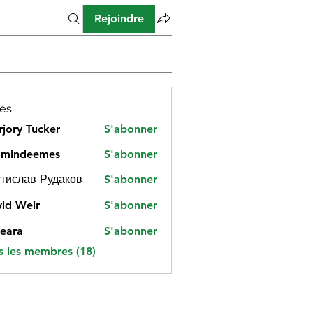
Rejoindre
es
jory Tucker
S'abonner
amindeemes
S'abonner
deemes
тислав Рудаков
S'abonner
id Weir
S'abonner
eara
S'abonner
s les membres (18)