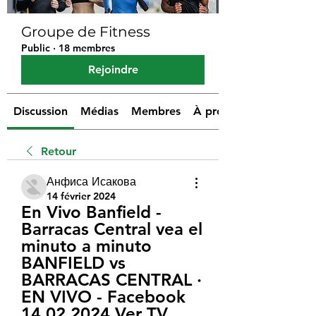
Groupe de Fitness
Public
·
18 membres
Rejoindre
Discussion
Médias
Membres
À propos
Retour
Анфиса Исакова
14 février 2024
En Vivo Banfield - 
Barracas Central vea el 
minuto a minuto 
BANFIELD vs 
BARRACAS CENTRAL · 
EN VIVO - Facebook 
14.02.2024 Ver TV