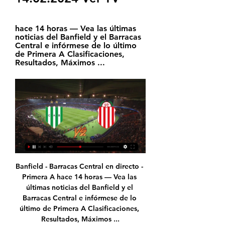
hace 14 horas — Vea las últimas 
noticias del Banfield y el Barracas 
Central e infórmese de lo último 
de Primera A Clasificaciones, 
Resultados, Máximos ...
Banfield - Barracas Central en directo - Primera A hace 14 horas — Vea las últimas noticias del Banfield y el Barracas Central e infórmese de lo último de Primera A Clasificaciones, Resultados, Máximos ...

Cuba expuso ayer en Naciones Unidas sus logros en la lucha contra el VIH/sida y en materia de salud, a pesar del bloqueo de Estados Unidos, que le impide el acceso a nuevos medicamentos y tecnologías.. Cuba elimina la transmisión de VIH/sida vía materno infantil.

Información: El resultado Granada B vs. Linense de Fútbol de España se muestra en tiempo real. Si la transmisión en vivo y en directo no se encuentra disponible, el resultado será actualizado apenas finalice el partido. El horario Granada B vs. Linense se muestra en tu hora local.

Capítulo Futbol no obtiene ingresos económicos por las noticias o publicaciones que se realicen a través de éste portal. Si la redacción no está elaborada por nuestros editores se citará la respectiva fuente.

El Hebei China Fortune desmintió a todos los que le colgaban el milagrito del fichaje de Messi o James. El presidente dijo que aunque tengan a Pellegrini en su banquillo no ficharán a …

EVENTOS DEPORTIVOS Pericos de Puebla VS Guerreros de Oaxaca 4,5 y 6 de Junio Estadio de Béisbol Hermanos Serdán. Pericos de Puebla VS Bravos de León 7,8 y 9 de Junio Estadio de Béisbol Hermanos Serdán. Pericos de Puebla VS Tecolotes Dos Laredos 25 y …

Visita ESPN para ver resultados de Austria U17 con horarios y cobertura de TV para todos los torneos.. El técnico del América es hoy la caligrafía, el garabato, de estos renglones torcidos del futbol mexicano. Y atiborrado de signos de exclamación, interrogación y asteriscos.

Se perdió nuevamente ante un discreto equipo y entre discretos el que aprovechó los errores ganó. El DT de Miramar se fue de gira a dar una charla a Perú ,su ayudante movió las piezas en los cambios y logró el partido. Porque los cambios también son parte del juego. Miramar venía de tres derrotas en el certamen.

Horario, resultado y estadísticas del Athletico Paranaense - Fortaleza EC | Liga Brasileña 2019 ¡Vas a denunciar un contenido! x Denuncia sólo contenidos que incumplan nuestras Normas de uso o conducta.

, murió en 1 4 de octubre de 1 655, y se le erigió un monumento en la capilla. de San José de San Nicolás de los. Campos, en donde sus restos fueron. depositados. El gran Galileo tenia alto. concepto del genio del filósofo francés, á ouien en demostración de aprecio regaló. el mejor telescopio que poseía, Peirese y (lantier, Runillien.

Cortuluá se hizo con la victoria en un reñido partido ante el Cali en el estadio azucarero gracias a un gol a mediados del segundo tiempo de la delantera Joemar Guarecuco. De esa manera, el equipo ‘Corazón’ alcanzó siete puntos en la tabla y se la jugará en la próxima fecha, ante Atlético, para llegar con vida a la última jornada en la que recibirá al líder América.

MEXICO VS CANADA HOY EN VIVO SEMIFINALES PREOLIMPI... MEXICO VS CANADA (sabado 31 de marzo 2012) Preolim... EL SALVADOR VS HONDURAS (sabado 31 de marzo 2012). VER EN VIVO CHIVAS VS DEFENSOR SPORTING; MEXICO VS PANAMA (martes 27 de marzo 2012) Preolim... MEXICO VS PANAMA (martes 27 de marzo 2012) Preolim...

Ensino de Metodologias Analíticas para Análises de Solo, Tecido Vegetal e Água – no IFRS/Campus Ibirubá: Maria Carolina Theisen, Vinícius Cavani, Nidgia Maria Nicolodi, Hana Laura Conrad Heuert, Adriano Scholze Tramontini, Ben-Hur Costa Campos, Sandra Meinen Cruz

Propiedades e inmeubles En Alquiler de Dueños y Propietarios en Belgrano Capital. Cocina Integrada, Parrilla, Acc. por Ascensor, Suite, Encargado, Aire Acond., Al C/Frente, Terraza. Dueño Directo Alquila Departamento De 2 Ambientes Igual A Estrenar En Belgrano R. Muy Lindo Y. A 1 Cuadra Estación Belgrano R Del Tren Mitre,.

Carlos Alcaraz Garfia Matches Calendario Resultados Rank. Challenger de Florencia:. Carlos Alcaraz Garfia v Carlos Sanchez Jover: 6-4,2-6,6-3 : ITF M25 Denia: 07/26 17:00- Carlos Alcaraz. Alberto Barroso Campos v Carlos Alcaraz Garfia.

Internet: ¿dónde seguir EN VIVO Y EN DIRECTO ONLINE el sorteo de la Copa Sudamericana 2019? | Fox Sports y Facebook Watch. Si quieres seguir el sorteo de la segunda fase de la Copa Sudamericana 2019 por Internet, LaRepublica.pe realizará una transmisión minuto a minuto con todas las incidencias del compromiso y los goles al instante.

Mira en línea las mejores transmisiones gratuitas de TV y Radio. 18 votes. Television Cubana Cubavision Internacional. Havana, Cuba, Entertainment. ICRT Cuba. 284 votes. Canal TeleUnion TV Internacional, Dominican Republic, Regional. Noticias Television. 176 votes. CDM Internacional TV - Cadena Del Milagro, PR Puerto Rico, Religious.

3 sept. 2019- Explora el tablero de emilsepereira84 "Reinas" en Pinterest. Ver más ideas sobre Vestidos, Vestidos elegantes y Moda para damas.

Sigue en directo el partido correspondiente a la segunda jornada de la Liga Endesa de baloncesto que enfrenta al Morabanc. LaLiga Santander Fútbol Fútbol Internacional Baloncesto Motor Tenis Ciclismo Más Deportes Opinión Otro Mundo Videos Ediciones. Morabanc Andorra -Barça: Liga Endesa, en directo (Fernando Galindo.

Información: El resultado Rápido Bouzas vs. Unionistas de Salamanca de Fútbol de España se muestra en tiempo real. Si la transmisión en vivo y en directo no se encuentra disponible, el resultado será actualizado apenas finalice el partido.

ETICA Y RESPONSABILIDAD SOCIAL Trabajo: CASOS ISLANDS HOLDINGS, S.A. Y FUSPLAS INC. 1. CASOS ISLANDS HOLDINGS, S.A. En este caso, se plantea claramente una situación de untotal abuso de confianza y deshonestidad, de parte del líder de la compañía renta-car el señor Marcos, un empleado altamente productivo y efectivo en el desarrollo de sus.

Ver en VIVO Honduras vs México. Eliminatoria Copa Mundial - Hexagonal final de la CONCACAF - Fecha No. 2. Bienvenidos amigos llego el momento de ver y disfrutar en vivo de un partido de fútbol a jugarse hoy, Viernes, 22 de marzo del 2013, por las Eliminatorias al Mundial Brasil 2014 - Honduras vs México.

Adrian Bañon Perez. Información pública sobre nombramientos del directivo Adrian Bañon Perez. Cargos, nombramientos, ceses y dimisiones de Adrian Bañon Perez. Vinculación con empresas de …

Ver partido Rosario Central vs San Lorenzo en VIVO online gratis. Aqui pueden ver partido de hoy en DIRECTO transmision por internet. Superliga Argentina: 17 Marzo 2019.

Revive el Valencia CF vs Villarreal CF en Mestalla, en la temporada 2017/2018 Suscríbete al canal oficial de LaLiga Santander en HD http://goo.gl/Cp0tC Subsc...

Victorias de Everton y Unión San Felipe destacaron en una nueva jornada de la Primera B. Mientras los 'ruleteros' vencieron 2-0 a Deportes La Serena, el equipo de Miguel Ponce se impuso en condición de local al líder, San Luis. Además, Magallanes también impuso su localía.

México```vs```Puerto```Rico```¡EN```VIVO!```Hora```Canal```¿Dónde```ver?```Final```Centrobasket```2016 FulBox‎`````hace```10```horas El```juego```entre```México```vs```Puerto```Rico```se```estará```celebrando```en```punto```de```las```2000```800```pm``` Más```noticias```sobre```México```vs```Puerto```Rico```EN```VIVO FIBA```México.

En Vivo Barracas Central vs Rosario Central vea el minuto a 6 nov 2023 — En Vivo Barracas Central vs Rosario Central vea el minuto a minuto 6 noviembre 2023 hace 17 horas — Probabilidad de victoria.

La Peña del barrio Cordón “Cr. Gaston Güelfi” estará el sábado 27 de febrero recolectando útiles escolares para la campaña “Vuelta a Clases” en las inmediaciones del Estadio Centenario. El lugar elegido este año para la donación es la ONG CIPPUS, ubicada en el barrio La Unión.

Para fortalecer la lucha diaria contra nuestro egoísmo y limitaciones, me he unido al Senador Mariano Ruiz-Esquide, al destacado académico Patricio Basso y a mi colega Pedro Barría para crear la Acción Cívica contra el Lucro con fondos públicos para cooperar en la tarea de poner fin a los abusos que sufren los trabajadores en las Isapres.

Banfield Barracas Central vea el minuto a minuto Banfield vs hace 12 horas — Banfield Barracas Central vea el minuto a minuto Banfield vs. Barracas Central, por la Liga Profesional 14.02.2024 Partido 10:26¡GOL EN ...

Por la fecha 5, Barracas Central recibirá a Banfield - TNT Sports 19 sept 2023 — Toda la previa del duelo entre Barracas Central y Banfield. El partido se juega en la Quema hoy a las 16:00 (hora Argentina).

Bravos de León cede a Guillermo Moscoso a Pericos de Puebla, reforzándose con Omar Bencomo y Zack Segovia. MONCLOVA, México.- Miércoles 2 de Julio del 2019.-(Prensa Bravos).- Guillermo Moscoso va cedido a Pericos de Puebla por lo que resta de la temporada.

Sonsonate Santa Ana, Occidental, El Salvador La ciudad de Sonsonate es una localidad de El Salvador, cabecera del departamento homónimo, se encuentra a 62 kilómetros de la capital de El Salvador, San Salvador y a 19 kilómetros del Acajutla. La ciudad de Sonsonate tiene una población estimada de 110,501 habitantes (2006).

En Vivo Barracas Central vs Vélez vea el minuto a 25 ene 2024 — En Vivo Barracas Central vs Vélez vea el minuto a minuto Barracas Central vs. Vélez en vivo: seguí el partido minuto 26 enero 2024 Directo ...

Vive para lo inesperado. Vive los momentos. Vive como si fuera verano. Todos los días. Jeans, camisetas, sudaderas con capucha, abrigos y más para que luzcas los cortes y vivas el momento.

Gracias al Internet, prepararse y aprender sobre los aspectos básicos para ser un Director Técnico de Fútbol es posible. Descubre a continuación una serie de cursos gratuitos y otros de pago en línea para que inicies tu formación básica sobre la dirección de fútbol.

Ver Barracas Central Rosario Central en vivo transmisión 6 6 nov 2023 — 18 oct 2023 — En 19 Octubre 2023 los aficionados al deporte se unirán a las pantallas para ver el duelo más interesante frente a frente ...

▶️ Banfield vs Barracas Central - en vivo ver partido Banfield vs Barracas Central