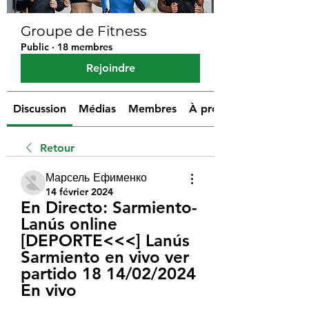
Groupe de Fitness
Public
·
18 membres
Rejoindre
Discussion
Médias
Membres
À propos
Retour
Марсель Ефименко
14 février 2024
En Directo: Sarmiento-
Lanús online 
[DEPORTE<<<] Lanús 
Sarmiento en vivo ver 
partido 18 14/02/2024 
En vivo