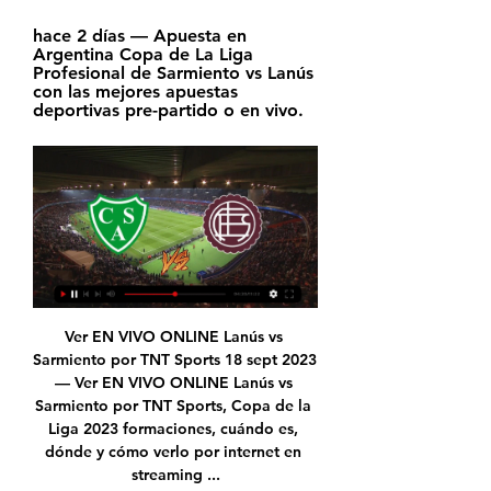
hace 2 días — Apuesta en 
Argentina Copa de La Liga 
Profesional de Sarmiento vs Lanús 
con las mejores apuestas 
deportivas pre-partido o en vivo.
Ver EN VIVO ONLINE Lanús vs Sarmiento por TNT Sports 18 sept 2023 — Ver EN VIVO ONLINE Lanús vs Sarmiento por TNT Sports, Copa de la Liga 2023 formaciones, cuándo es, dónde y cómo verlo por internet en streaming ...

En esta ocasión, Osasuna y Real Sociedad se enfrentan este domingo 22 de diciembre en el partido de fútbol correspondiente a la decimoséptima jornada de la Liga Santander

La Universidad de Santander UDES es una institución de educación superior que cuenta con programas de pregrado, posgrado, tecnologías, especializaciones virtuales. Cuenta con un Campus Universitario en Bucaramanga, tiene sedes en Cúcuta, Bogotá y Valledupar.

Sarmiento vs Lanús: Dónde ver el partido en TV y Online 5 ago 2022 — Este viernes, Sarmiento recibe en el Junín a Lanús por la fecha 12 de la Liga Profesional.

Sporting Cristal vs. Sport Boys EN VIVO | juegan este domingo 18 de agosto por la fecha fecha 3 del Torneo Clausura Liga 1 en el estadio Alberto Gallardo desde las 03:30 pm. y con transmisión de Gol Perú.

En vivo. Todo Noticias. Portada;. Marquesado, Sportivo Desamparados, Union de Villa Krause, Juventud Alianza de San Juan, Arbol Verde de Concepcion, Atenas, Penarol de Chimbas y Juventud.

La copa fue creada con el propósito de celebrar el Aniversario de la Fundación de León (que este año celebra su 444 aniversario) y la Feria Estatal de León. En esta ocasión, la copa será disputada por el Club León vs Pachuca, el sábado 25 de enero a las 9:00 p.m. en el Nou Camp.

El futbolista peruano, Carlos Zambrano, jugó por primera vez en FC Basel de Suiza como titular en un partido de pretemporada ante el conjunto Puskás Akadémia FC, cuadro que milita actualmente en la OTP Bank Liga (primera división húngara), gratificante noticia para el defensor central que supo jugar como referente en la Selección Peruana de Fútbol.

Villa Nova Ver eventos: Más información: dom: 24/02/19: MI1: Atlético Mineiro 3 - 1 Villa Nova Ver eventos: Más información: dom: 10/03/19: MI1: Villa Nova 1 - 0 Caldense Ver eventos: Más información: sáb: 16/03/19: MI1

• Juan Manuel de Rosas y Don José de San Martín - Antecedentes. - San Martín en el exilio. - San Martin y el 1° gobierno de Rosas - San Martin y el 2° gobierno de Rosas - San Martin, Rosas y la intevención anglofrancesa - San Martin se despide de Rosas • Rosas y el Gral.Tomás Guido (Correspondencia) • Rosas y Juan Bautista Alberdi

LANÚS vs SARMIENTO EN VIVO - YouTube YouTube YouTube 2:32:23 YouTube LANÚS 2000 Tv 19 sept 2023 19 sept 2023

Football mania - Partida: Brazil Catarinense 1 2020 Rodada: 2 26/01/2020, Brusque 5 - 4 Joinville, Estádio Augusto Bauer (Brusque, Santa Catarina)

- Partidos de la segunda jornada (31 ene-3 feb): Coquimbo Unido-Audax Italiano, Unión La Calera-Unión Española, Universidad de Concepción-Santiago Wanderers, Palestino-Huachipato, Universidad de Chile-Curicó Unido, Cobresal-Colo Colo, Universidad Católica-O'Higgins, Deportes Iquique-Everton y La Serena-Antofagasta. EFE

Fecha: Local : Visitante : 1: 09/11/2019: Regatas (Corrientes) 89: 92: Gimnasia y Esgrima (C. Rivadavia) boxscore: 2: 09/11/2019: Platense: 90: 95: San Lorenzo (Almagro)

Club Lanús (@clublanus) / X Club Lanús · @clublanus. ·. Feb 13 · #CopaDeLaLiga 2024: Andrés Gariano será el árbitro en nuestro partido contra Sarmiento Más información: https://bit.ly/ ...

Sport Huancayo sufrió sobre el final pero logró vencer a Cusco FC por la quinta jornada del Torneo Apertura de la Liga 1 y saltó al séptimo lugar de la clasificación.

Cabe señalar que Curicó Unido comenzará ante Unión La Calera como visita, mientras que su segundo compromiso también será como forastero, esta vez ante Colo Colo. En tanto, en la tercera fecha, los albirrojos recibirán a Universidad de Concepción en La Granja. Este es el fixture de las primeras 11 fecha para el cuadro de Curicó Unido.

Ayuda: Estás en la página de resultados del Mushuc Runa de la sección Fútbol/Ecuador.MisMarcadores.com proporciona marcadores en directo del Mushuc Runa, resultados parciales y finales, clasificaciones y detalles de los partidos (goleadores, tarjetas, comparación de …

El “Ídolo de Ambato” consiguió una gran victoria ante Independiente del Valle. En su anterior encuentro Macará cayó frente a Deportivo Quito, por su parte, Independiente del Valle empató con Universidad Católica. Los árbitros del encuentro fueron: Carlos Aníbal Orbe (Árbitro Central), Edwin Bravo (Línea 1), José Hernández.

Guerreros vs Cruz Azul Hidalgo juegan por la Liga de Acenso Mexicana.AQUI ¿A que hora juegan Guerreros vs Cruz Azul Hidalgo? El partido se juega a las 22:30 horas de Mexico City,23:30 horas de Usa_miami este 9 de Abril EN VIVO ¿Donde puedo ver el Guerreros vs Cruz Azul Hidalgo? Pues por Justin TV, por UStream TV, por donde sea que la Sexta Deportes NO lo pasara NI de coña.

A los celestes le quedaban 10' para empatar, pero Cienciano reaccionó y, en unos minutos finales arrolladores del 'Papá', anotaron el panameño Adbiel Ayarza y Pier Larrauri. De esa manera, Cienciano logró su segundo triunfo consecutivo en Cusco y por ahora tiene 6 puntos en la Liga 1.

Toda la información del partido Lech Poznań II vs Górnik Łęczna en vivo de Tercera Polonia (23 Noviembre 2019): Resumen, Estadísticas, Alineación y Resultados - Besoccer

Sportivo Luqueño de Paraguay es el no está clasificado en el Clasificaciones Mundial de Clubes de Fútbol de esta semana (20 jul. 2020). El perfil del club y el historial de clasificación.

La Papelera Unión Platense es una empresa recuperada hace 18 años en plena crisis económica cuando sus 27 trabajadores tomaron la fábrica y organizaron una cooperativa, e incluso lograron ser dueños del predio de Camino Centenario y 514. Hoy genera trabajo a 60 familias de modo directo, y …

Fiscalía Mejillones logra arresto domiciliario total en contra de imputado formalizado… Antofagasta. Desde este lunes 24 de febrero: Comienza proceso de reprogramación para…

Clasificación y resultados de Liga Belga Temporada 2016-2017 de Fútbol. Calendarios, clasificaciones, resultados, fotos, vídeos y mucho más en El Comercio

El RB Leipzig se enfrenta al Atlético en un partido correspondiente a la jornada 2 de la Champions League. El partido se juega el 13/08/2020 21:00, y tendrá lugar en el estadio Red Bull Arena.RB...

19h – Criciúma x Figueirense, estádio Heriberto Hülse, em Criciúma. 21h – Chapecoense x Marcílio Dias, estádio Arena Condá, em Chapecó. 21h – Avaí x Metropolitano, estádio da Ressacada, em Florianópolis . 2ª Rodada. 19/01 – Sábado . 19h – Hercilio Luz x Brusque, estádio Anibal Costa, em …

Sarmiento, urgido de un triunfo, recibe a Lanús hace 13 horas — El partido se jugará desde las 17 en el estadio Eva Perón, con transmisión de ESPN Premium, y arbitraje de Andrés Gariano. El “Verde” solamente ...

Curicó Unido rescató empate en Quillota frente a Unión La Calera. Archivo.. como ha sido la tónica de los encuentros que Curicó ha jugado de visitante. Francisco Silva se ganó rápidamente la tarjeta amarilla y fue advertido en varias ocasiones por el juez principal.. dejando así una sensible baja para el …

1 vs 2 ResumenLigaPro Serie A Ecuador Fecha 17 Barcelona SC vs Macará Estadio Monumental Minuto a minuto Inicio del partido en el Estadio Monumetal MIN 15 – Fuerte falta del colombiano Sebastián Pérez sobre Carlos Feraud MIN 15 – TARJETA AMARILLA Sebastián Pérez en Barcelona Sporting Club MIN 23 – Remate de Ronald Champang […]

En vivo: Sarmiento Lanús Lanus vs Sarmiento H2H historia hace 1 día — Ad. Fútbol Argentino. Sarmiento de Junin enfrenta a Lanús por la Copa de la Liga Profesional 2023: Cuándo juegan y por dónde verlo en vivo.

©Todos Los Derechos Reservados para BRUJOS SANTEROS DEL AMOR. Amarres De Amor. Mis Servicios. Te sientes decepcionado y te invade la tristeza porque tu pareja se alejo y no sabes como asumirlo, no sufras en silencio, llámame te brindaremos orientación y asesoría .

LANUS VS SARMIENTO - EN VIVO!! - YouTube YouTube YouTube 2:36:20 YouTube Fortaleza Granate 19 sept 2023 19 sept 2023 Falta(n): online online

El intendente de La Costa, Juan Pablo de Jesús, recorrió Nueva Atlantis, donde ya se culminó la obra que permite una circulación directa por asfalto hacia Mar de Ajó y en la actualidad se continúan los trabajos en el espacio público. Juan Pablo recorrió la calle Francisco de las Carreras, que fue asfaltada desde Roldán hasta Colón.

Rentas o ganancias patrimoniales: transmisión o reembolso de acciones y participaciones representativas del capital o patrimonio de IIC y transmisión de derechos de suscripción. Autoliquidación; 123 Declaración-liquidación de retenciones e ingresos a cuenta sobre rentas y rendimientos de capital mobiliario

Sigue en directo el partido de Audax contra U. Concepción de 8ª jornada de Primera División de 2020 15/3. La Florida Santiago de Chile - Primera División. CD Universidad de Concepción.

Lanús Vs Sarmiento Junín: Informe de partido 365Scores es el más rápido y más preciso servicio online de resultados en vivo, màs de 100 millones de usuarios alrededor del mundo avalan confian en nosotros ...

Al lado está el Ateneo Veneciano de las Ciencias, las Letras y las Artes, surgido de la unión de la Sociedad Veneciana de Medicina, la Academia de los Filateti y la Academia venciana de la Letras. El centro de la ciudad, la Plaza de San Marcos y el Puente de Rialto están cerquísima, asimismo, el aeropuerto está a 20 Km. Habitación

Resultado Deportivo Pereira Valledupar FC en directo: consulte las estadísticas de Deportivo Pereira Valledupar FC, partido del 27 March 2018 y siga el marcador en directo.

4 octubre. Resultados. Club 1er. Tiempo 2do. Tiempo Goles Resultado; Atlanta — — 4: Ganó: Belgrano. 2 diciembre, 2019 2 - 1. Platense vs Atlanta: 26 noviembre, 2019 1 - 1. Atlanta vs Temperley: 19 noviembre, 2019 1 - 0. Dep. Morón vs Atlanta: ESTADIO CUBIERTO.

Defensores de Belgrano vs CA Platense - en vivo y predicciones. Registrate para transmisión en vivo. 2. Si eres un usuario registrado de bet365, d