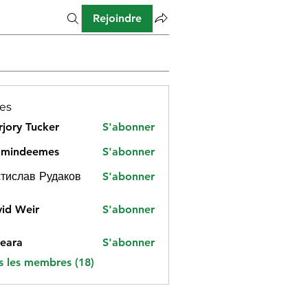
Rejoindre
es
jory Tucker
S'abonner
amindeemes
S'abonner
deemes
тислав Рудаков
S'abonner
id Weir
S'abonner
eara
S'abonner
s les membres (18)