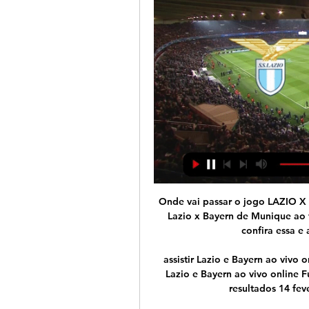
Onde vai passar o jogo LAZIO X BAYERN DE MUNIQUE há 2 horas — Onde assistir Lazio x Bayern de Munique ao vivo hoje, o SBT ou TNT vão transmitir? A seguir, confira essa e as demais informações sobre o ...

assistir Lazio e Bayern ao vivo online Futebol: jogos FC Bay há 13 horas — assistir Lazio e Bayern ao vivo online Futebol: jogos FC Bayern Mnichov ao vivo, tabela, resultados 14 fevereiro 2024 13/12/2023 — O jogo ...

ASSISTIR Vasco da Gama x Cruzeiro AO-VIVO na TV e online GRÁTIS,TV.. ASSISTIR@Portugal x Sérvia AO-VIVO Online jogo transmissão GRÁTIS,TV. Sexta 18. Outubro 2019. ASSISTIR Avaí x Flamengo AO-VIVO na TV e online GRÁTIS,TV Série A. Sexta 18.

Sport e Vitória jogam nesta quarta-feira, às 21h45, na Ilha do Retiro, em Recife, pela 34ª rodada do Campeonato Brasileiro. A partida ganha ares de decisão para os dois times, que disputam rodada a rodada e ponto a ponto para não ficarem na zona de rebaixamento. Sport x Vitória terá

Em Ilha Pura, a vida pulsa e você encontra uma nova forma de viver na Barra. Segurança Monitoramento 24h por seguranças treinados e câmeras Sustentabilidade Eficiência energética, no uso da água e gestão de …

Porto, Vila Nova de Gaia, Gulpilhares e Valadares Área Útil: 326m² Área Terreno: 440m² Esta charmosa moradia dos anos 95 foi integralmente remodelada, mantendo os traços clássicos originais. Na zona de Miramar e a dois passos da...

Hoje, tem São Bento x Linense com a transmissão da Nova Tropical FM 10 de março de 2017 11 de março de 2017 Vander Luiz 0 comentários Rádio Nova Tropical FM , São Bento O São Bento recebe nesta sexta-feira (10) o Linense, às 19 horas, no estádio Walter Ribeiro.

Atividades de associações de defesa de direitos sociais - (Outras atividades de serviços) Localização Bairro SÃO LUÍS - São Luís, Endereço RUA SAO RAIMUNDO QD 12 LOTE 26, Clube De Maes Unidas Venceremos Do Bairro Sao Raimun Cnae: 9430800

Benfica - Moreirense 2. Famalicão - Fafe 3. Feirense - Chaves 4. Penafiel - Desportivo das Aves 5. Atlético - Marítimo 6. Oriental - Vitória de Setúbal 7. Trofense - Belenenses 8. Gil Vicente - Varzim 9. Vizela - Operário 10. Rio Ave - Oliveirense 11. Arsenal - Manchester United 12. AC Milan - Inter de Milão 13. Lázio - Juventus Super 14.

Para interligar conhecimento indígena à tecnologia durante a Rio+20, uma aldeia será montada em plena metrópole. Da aldeia Kari-Oca, que começa a ser erguida esta semana em Jacarepaguá, na zona oeste, os cerca de mil índios de países como Nigéria, Japão, Canadá e Brasil, esperados para a

Cuiabá x Bragantino. Outros Canais Programação para download. 00h00. Tatiana Weston-Webb Explorando Snapper Rocks.. América Central Por Elas Lista De Objetivos Da Viagem. 05h30. Ride To The Roots Ep.3 - Gisela Pulido.. Ao Vivo. 09h30. Boas Vindas - Álbum De Família JULIANA KNUST + CRISTIANA. 10h00. Se Essa Roupa Fosse Minha BRILHO.

Guarani 0x0 Sport: jogo pela série B nesta quinta (31), confira onde ver . Robson L. 31 out, 2019 0. O futebol ao vivo transmite o jogo entre Guarani e Sport. O confronto entre as equipes de Guarani e Sport acontece nesta quinta (31) em partida válida pela segunda divisão do Campeonato Brasileiro.

Champions: como assistir Lazio x Bayern de Munique online há 4 horas — A partida terá transmissão ao vivo pelo canal Space e o canal HBO Max nesta quarta (14/02), às 17h00 (horário de Brasília). CONTINUA DEPOIS DA ...

O Atlético Mogi iniciou muito mal a sua campanha no estadual nesta temporada. Na primeira partida, foi goleado por 5 a 0 pelo Amparo, fora de casa, no José Araújo Cintra. A equipe de Mogi ficou na última colocação geral, no ano passado, e já amarga a lanterna do grupo nesta edição.

Alguns motores são conectados à placa eletrônica simplesmente conectando,. Urca Tijuca Jacarepagua Santa Teresa Recreio dos Bandeirantes Ramos Copacabana Ipanema Leme Flamengo Botafogo Gávea Barra da Tijuca Leblon Laranjeiras Lagoa Joá Jardim Botanico Humaita Cosme Velho Bonsucesso Olaria 