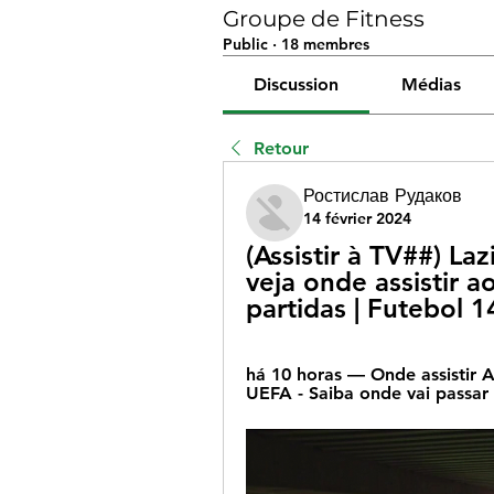
Groupe de Fitness
Public
·
18 membres
Discussion
Médias
Retour
Ростислав Рудаков
14 février 2024
(Assistir à TV##) Laz
veja onde assistir ao
partidas | Futebol 
há 10 horas — Onde assistir 
UEFA - Saiba onde vai passar 