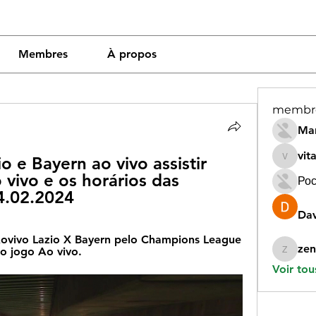
Membres
À propos
membr
Mar
vit
io e Bayern ao vivo assistir 
vitamin
 vivo e os horários das 
Рос
14.02.2024
Dav
Aovivo Lazio X Bayern pelo Champions League 
zen
o jogo Ao vivo.
zeneara
Voir tou