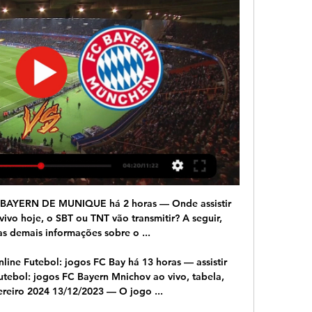
Rio de Janeiro RJ.

benfica, chaves, expulsões, Zivkovic. Encarnados regressam a Trás-os-Montes para um confronto entre equipas invictas na Liga 2016/17. Expulsões, sofrimento pela margem mínima, golos nos minutos finais, emoção a rodos. Eis um Desp. Chaves-Benfica num resumo histórico..

Lazio x Bayern de Munique: escalações e onde assistir há 16 horas — Lazio x Bayern de Munique: escalações e onde assistir MÁS NOTICIAS. Ver más historias · Imagen de vista previa para EN VIVO: al descanso, el Madrid firma 45.

Lazio x Bayern de Munique: onde assistir ao jogo da há 7 horas — Nesta quarta-feira (14), Lazio e Bayern de Munique jogam pela partida de ida das oitavas-de-final da UEFA Champions League 2023/24.

O evento ao vivo Eslovênia Portugal (e grátis transmissão de video em directo online) começa em 24.6.2018. às 16:00 (Hora UTC) como parte do Mediteranean Games, Women, International.

Afinal, vivemos conectados, somos um elo que une passado, presente e futuro dentro de imagens, sons e sentimentos que o tempo não apaga. Trabalhamos na certeza de que coisas eternas são simples assim. Bem-vindo à nova fase da SET DIGITAL! E obrigado por ser parte dessa nossa jornada! #SETdigital @ …

Assistir Lazio x Bayern de Munique ao vivo Grátis HD 14/02 há 16 minutos — Assista Lazio x Bayern de Munique ao vivo pelo Champions League a partir das 17h00 (de Brasília) com transmissão exclusiva do canal HBO MAX.

Benfica derrota Santa Clara.. A visita aos Açores tornou-se mais simples do que o previsto bem cedo, por demérito da defesa do Santa Clara, e os. 11-01-2019 21:01 E 231. Ficha do Jogo. Santa Clara. 1. Serginho. 91.. Para marcar este jogo como um dos que assistiu ao vivo é …

A palavra “sucessão” pode ser entendida como a transmissão de bens de um indivíduo, em decorrência de sua morte. O administrador provisório do espólio será determinado de acordo com a disposição do artigo1.7977 doCódigo Civill, nestes termos: Art. 1.797.

LOURENÇO MARQUES - ANOS 60 - Moçambique, conhecido oficialmente como República de Moçambique . Entre o primeiro e o quinto século d.C., povos bantos migraram de regiões do norte e oeste para essa região.

Ao lado do filho, o prefeito de São Paulo, Bruno Covas (PSDB), divulgou um vídeo em suas redes sociais em que fala sobre o câncer e a primeira sessão de quimioterapia. Covas também agradeceu as mensagens de apoio que recebeu desde o diagnóstico.

Nos preparativos para uma sequência de quatro partidas fora de casa pelo NBB, o São José Basketball teve o treino de domingo interrompido por um bom motivo. No ginásio Linneu de Moura, destaque para a visita especial de um fã e torcedor. Arthur, de 14 anos, foi conhecer e …

A partida também terá transmissão pela internet na TV FPF, administrada pela Federação Paulista, e também da TV Locomotiva do ABC. Pelo mesmo grupo, mais quatro partidas. O terceiro colocado Primavera enfrenta o quinto colocado, Jabaquara. O quarto colocado, Elosport joga contra vice-lanterna, Barcelona.

Enfim, o lateral-direito Rafinha chegou ao Rio para iniciar sua trajetória no Flamengo. Após meses de negociações, o jogador desembarcou ontem no Aeroporto Santos Dumont, onde recebeu os primeiros abraços calorosos dos rubro-negros. Ele será apresent...

No terceiro tempo, a UD Oliveirense veio disposta a alargar a vantagem, para depois geri-la no final. E foi isso mesmo que aconteceu. O jogo registou a maior diferença entre as equipas à passagem do minuto 26, quando a Oliveirense vencia os minhotos por 56-41.

Lazio x Bayern de Munique: escalações e onde assistir há 21 horas — No Estádio Olímpico de Roma, equipes se enfrentam pelo jogo de ida das oitavas de final da Champions.

O grupo Globo escalou Luís Roberto para narrar a partida entre Flamengo x Santos, sábado (14), às 17h, no Maracanã. O clássico vai decidir o título simbólico do primeiro turno do Campeonato Brasileiro e todos os ingressos já se esgotaram. A transmissão será exclusiva do Premiere. O time carioca joga pelo empate para terminar o turno.

O campeonato acontecerá de 21 á 25 de abril, no ginásio do Clube Internacional de Regatas e contará com a participação dos medalhistas de prata Badalhoca, Willian, moreno que estarão representando a cidade de Santos pela equipe da AFC/Usiminas.

A transmissão ao vivo se encontra disponível no nosso Instagram Armazém para componentes aeronáuticos já está pronto O hangar de manutenção está em linha com uma série de medidas adotadas para consolidar as operações da empresa no seu principal hub (centro de conexões) internacional em Guarulhos.

Sporting, detentor do troféu, eliminado da Taça pelo Alverca. O Sporting, detentor do título, foi hoje eliminado na terceira eliminatória da Taça de Portugal em futebol, ao perder em casa do Alverca, do Campeonato de Portugal, por 2-0.

Estou trabalhando na cidade do Rio de Janeiro capital, atendendo na Barra da Tijuca, onde tenho local, com estacionamento, trabalho 24 horas. Podemos tirar dúvidas e …

Cada um dos nossos clientes é único. O objetivo essencial da LINCE é satisfazer todos os clientes, estar em sintonia com os seus desejos e antecipar suas necessidades. Como especialista no mercado imobiliário, a LINCE sente que é seu dever cumprir as expectativas quer do comprador quer do vendedor.

Santa Rita, modelo exemplar das esposas, Rogai por nós! Santa Rita, coroada com os espinhos de Cristo crucificado, Rogai por nós! Santa Rita, valioso auxilio em todas as necessidades, Rogai por nós! Santa Rita, sol brilhante da Igreja católica, Rogai por nós! Pelo inexplicável gozo que tivestes no dia da vossa profissão, Amparai esta.

Informações para nos contatar, mapa e direções, formulário para nos contatar, horário de funcionamento, serviços, classificações, fotos, vídeos e anúncios de Yasmim Modas Intimas, Travessa Dezessete, Rio de Janeiro.

Ovarense x UD Oliveirense - LPB Placard Basquetebol 2019/20. O regresso do campeão nacional. Mais galerias e fotografias. D. Títulos (11) Competições Nacionais (11) 2. 0. Liga Portuguesa de Basquetebol. 1. 0. Taça de Portugal de 