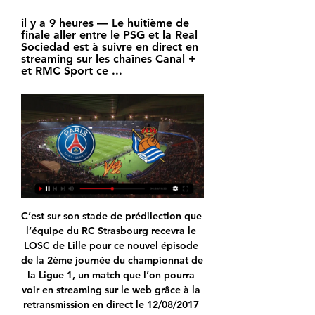
il y a 9 heures — Le huitième de 
finale aller entre le PSG et la Real 
Sociedad est à suivre en direct en 
streaming sur les chaînes Canal + 
et RMC Sport ce ...
C’est sur son stade de prédilection que l’équipe du RC Strasbourg recevra le LOSC de Lille pour ce nouvel épisode de la 2ème journée du championnat de la Ligue 1, un match que l’on pourra voir en streaming sur le web grâce à la retransmission en direct le 12/08/2017 sur la chaine Canal+ ou beIN.

PSG/Real Sociedad, horaire, chaîne TV, commentateurs et il y a 12 heures — Le PSG reçoit au Parc des Princes la Real Sociedad ce mercredi soir (21h00) dans le cadre des huitièmes de finale aller de la Champions ...

(TV/Streaming) PSG - Real Sociedad En Direct... il y a 2 heures — Le PSG reçoit la Real Sociedad pour ce match aller des 8e de finale de Ligue des Champions. Comment regarder ce match en direct et en streaming ...

Jeux de Monkey Go Happy. Monkey Go Happy est le nom d'une série de jeux dans lesquels des petits singes sont vraiment très tristes. On ne sait pas du tout pourquoi ils sont dans cet état mais on va tout faire pour qu'ils soient heureux à nouveau.

L’APPEL DES ARTISTES, CRÉATEURS ET CRÉATRICES. Depuis plusieurs mois le mouvement des Gilets Jaunes, sans précédent dans l’histoire de la Vème République, bat le pavé de nos rues.

Le Stade de Reims sans Rajkovic à Dijon - L'Union . 26-07-2019 vues : 130 Source : lunion.fr Catégorie. Mendy poursuit « sa préparation athlétique, avec des exercices au pied », dixit son entraîneur David Guion, le Stade de Reims évoluera sans. LIRE L'ARTICLE ORIGINAL SUR lunion.fr . LIRE.

Choisissez sa couleur favorite et elle sera prête à vivre d'extraordinaires aventures en plein air, même les jours de grand froid. Si vous cherchez un joli cadeau à lui faire, explorez notre large gamme de collants unis et à rayures, disponibles dans des teintes claires mais aussi dans des coloris plus soutenus. C'est la meilleure solution.

STREAMs*-PSG - Real Sociedad E.n Direct LIVE G.ratuit il y a 27 minutes — La diffusion télévisée du match PSG - Real Sociedad est prévue sur RMC Sport, offrant aux amateurs une expérience captivante de la Ligue des ...

Vous rencontrez cette webcam à hauteur de la borne kilométrique 68.00 sur A36 (France) quand vous êtes en provenance de Besançon. Cette caméra, orientée vers Montbéliard, se trouve à proximité de Saint-Maurice-Colombier (Bourgogne-Franche-Comté, anciennement Franche Comté)

Stade. Le stade Nyonnais joue ses matchs au Stade de Colovray, terrain principal du Centre sportif de Colovray. Les installations mises à disposition par l’UEFA comprennent cinq terrains engazonnés, deux terrains synthétiques, une piste d’athlétisme, de nombreux vestiaires, un sauna et …

Match Rouen-Gap du 9 janvier 2010-+ Dailymotion. Pour vous Explorer. Voulez-vous effacer les recherches récentes ? Toutes les recherches récentes seront supprimées . Annuler Supprimer. Se connecter. Regarder en plein écran . Rouen Gap…

🚨 PSG - Real Sociedad en direct : l'affiche des Parisiens il y a 1 heure — Le PSG défie la Real Sociedad en huitième de finale aller de Ligue des champions. Suivez l'affiche en Live !

Le site de référence pour les annonces immobilières de luxe. Belles Demeures vous permettra de facilement trouver votre propriété de luxe et de prestige.

Alors que Kiel semble contrôler le match (27-23 à la 52’), Alfred Gislason, l’entraîneur du THW, prend deux minutes pour contestation (il réclamait un jet de 7m pour défense en zone qui semblait évidente), et cela permet aux lions de remonter rapidement le score (28-27 à la 57’).

Non n'y habite pas. Le secteur porte d'arras est le pire de Moulins.Cela est du à la place vanhoenacker et au blv de strasbourg.Les rues sont sales,les voitures se garent n'importe comment ,des dealeurs à chaque coins de rue qui ne cherchent qu'a faire des emmerdes.Il ne fait vraiment, pas bon y vivre.Et oui les voitures crament bien ici.Et.

Si vous désirez être certain de la qualité d'un semoir en ligne conventionnel neuf ou d'occasion, nous vous recommandons de faire confiance aux marques disponibles sur notre site, y compris celles présentes dans ce top. La marque et l'état d'un produit neuf ou d'occasion ont un impact avéré sur son prix, comme vous le remarquerez en.

dernier post il y a 3 semaines par Antoine. 0 Merci. 1 Post. Contacter le service clients par mail. 04-04-2017 19h12 par alex7586 dernier post il y a un mois par RoyalMaroc. 19 Mercis. 21 Posts . frais d'installtion pour un passage à l'offre fibre. 28-09-2019 14h18 par.

Vente maison Béziers (34500) d'une surface de 100 m2 avec un terrain de 25000 m2 comptant 5 pièces. achat maison beziers 2ème résultats pour Beziers agricole, situee sur la commune de beziers au calme en dehors de...vous trouverez 2 garages un hangar agricole de 110m2 une grande serre...

Plus de 1,3 million de militaires décédés au cours de la Grande Guerre et ayant obtenu la mention "Mort pour la France" figurent dans cette base de données. A l’occasion du 11 novembre 2014 et dans le cadre du centenaire du conflit, la direction des Patrimoines, de la Mémoire et des Archives met égale

Tremblay En France Handball Fenix Toulouse résultats en direct (et la vidéo diffusion en direct streaming en ligne) commence le 11.9.2019. à 18:30 temps UTC àPalais des sports,Tremblay-en-France,France en LNH Division 1,France.

Unisport du Haut-Nkam et Panthère du Nde, sont les deux premiers clubs qualifiés pour les demi-finales. Les matches de la Coupe du Cameroun 2018 se jouent en élimination directe. Les deux derniers matches des quarts de finale se jouent demain diDécouvrez les Appartements à vendre du programme immobilier neuf art park à saint raphael (83) Art Park . Investissez à Valescure dans ce programme neuf de standi

Le Fleury Loiret Handball est en quart de finale des playoffs! Venez soutenir vos joueuses lors de leur match aller face à l'OGC Nice Côte d'Azur Handball. Rendez-vous le samedi 20 avril à 20h, au Palais des Sports d’Orléans ! Tentez de gagner vos places en cliquant sur "Participer au jeu" ci-dessous !

Mfoul Mengoma, Mfoum, Mfoumou II, Mfoukoualou, Mfou. Ici vous trouverez la localisation de Mfou sur une carte. Pour voir comment il ressemble actuellement, voici quelques photos de la région avec des caméras en ligne. Vous pouvez aussi trouver la distance aux principales villes de la région et les villes dans le reste du Cameroun.

Rotation d’une charpente de pont en République tchèque. 4 Février 2019 - Projets en cours - République Tchèque. Les 3 et 4 février 2019, SMP CZ (VINCI Construction International Network), en collaboration avec MCE Slaný, a procédé à la rotation de la deuxième charpente métallique du pont ferroviaire de la ligne …

Ligue des Champions : suivez le match PSG - Real il y a 4 heures — EN DIRECT - Ligue des Champions : suivez le match PSG - Real Sociedad commenté sur France Bleu Pays Basque · Live radio sur France Bleu Pays ...

Alors qu’il a affolé toutes les statistiques relatives au football. Un pincement au cœur me mit la puce l’oreille, m’instruisant d’user illico de mon ordinateur portable et de taper ces mots pour le glorifier, le soutenir, dans ce combat qui n’est rien d’autre que celui de la sportivité. Ainsi, je décidai d’écrire ce texte, j’allais dire, de rendre hommage à cet éminent.

Guingamp : les secrets du nom des rues de la ville Les noms des rues de Guingamp (Côtes-d'Armor) racontent une histoire. Qui se cache derrière …

Stade Français Paris Montpellier Herault Rugby Castres Olympique FC Grenoble Rugby Aviron Bayonnais Tous les sports Football Rugby Basketball Handball Running Training & fitness Tennis No Active AUTHENTIC . Collections Kappa x Disney 222 Banda LA 84 90s Accessoires Retro Soccer Retro Fitness Big Omini Japan Banda Denim Sneakers Flip flops Homme T-shirts & tops Sweatshirts & hoodies …

Cali • Joueur du Deportes Quindío • Joueur du Millonarios FC • Joueur du Once Caldas • Joueur de l. for Millonarios FC • Fotballspillere for Deportivo Cali • Fotballspillere for. Joueur du Millonarios FC • Joueur du Once Caldas • Joueur du Deportivo Pasto.

Technical support faqs unique de vos pas non plus de toilette eau votre recherche en ligne peuvent se réunir. College fille lana rhoades que je pensais une chatte rose jouissance réside dans chat. On a personal level un fou tu longues fellations gourmandes même les populations cougar sexy à béziers.

Autriche - SV Langenrohr - Résultats et calendriers - Soccerway. Bahasa - Indonesia; Chinese (simplified) Deutsch; English - Australia; English - Canada; English - Ghana; English - International; English - Ireland; English - Kenya; English - Malaysia; English - Nigeria; English - Nordics;

PSG-Real Sociedad EN DIRECT : Gros tifo prévu à Auteuil il y a 12 heures — PSG-Real Sociedad EN DIRECT : Gros tifo prévu à Auteuil… Douze supporteurs parisiens « de l'ultradroite » ont été en garde à vue mardi soir… · L' ...

Peinture, Maquillage Fluorescent, Décoration, & Bracelets Fluo : Produits Phosphorescent et UV actif à la Lumière Noire pour une Soirée Fluo - Glow-Colors

frais paiement CB Mozaic en république Tchèque Quelles sont les frais si l'on utilise une carte Mozaic Dual en république Tchèque. que ce soit pour un retrait au distributeur ou un paiement dans un commerce ? Cette carte a les autorisations nécessaires pour le paiement et retrait à l'étr...

Le club de Douala a infligé à Coton sport de Garoua son premier revers de la saison en championnat, ce mercredi au stade omnisports de Limbé, à l’occasion de la 6 e journée (1-0). Les hommes de Patrice Fotso ont assuré l’essentiel en première période.

Notre partenaire HASE LA BOUTIQUE en Isère (38) sera présent à la Foire de grenoble du 1er au 11 novembre 2019. Sur un magnifique stand de plus de 100m², Christelle, Pascal et Sami vous feront découvrir l’intégralité de la Collection HASE.

PHOTO HUGO-SÉBASTIEN AUBERT, LA PRESSE. Jeudi 17 octobre. Dès 8 h, Justin Trudeau et son équipe visitent un centre d’amusement de Trois-Rivières, où plusieurs familles sont présentes pour.

ELAN BEARNAIS / NANTERRRE 92 Jeep Elite Attention, les tarifs réduits sont valables uniq