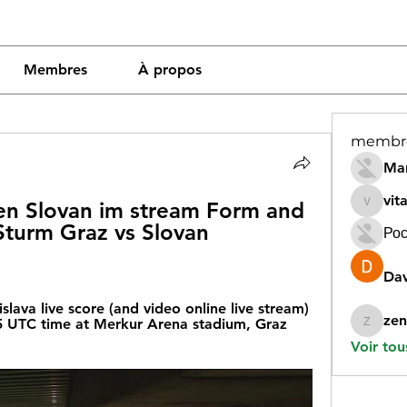
Membres
À propos
membr
Mar
vit
gen Slovan im stream Form and 
vitamin
Sturm Graz vs Slovan 
Рос
Dav
lava live score (and video online live stream) 
zen
5 UTC time at Merkur Arena stadium, Graz 
zeneara
Voir tou