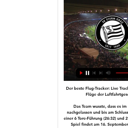
Der beste Flug-Tracker: Live Tracking-Karten, Flugstatus und Flugverzögerungen für Flüge der Luftfahrtgesellschaften, private Flüge und Flughäfen.

Das Team wusste, dass es im Handball sehr schnell gehen kann, weshalb nie nachgelassen und bis am Schluss gekämpft wurde. Somit konnte man am Ende mit einer 6 Tore-Führung (26:32) und 2 Punkten wieder nach St. Gallen reisen. Das nächste Spiel findet am 16. September im Athletik Zentrum St. Gallen gegen Kadetten Schaffhausen statt.

Sturm Graz will Slovan-Routiniers aus Komfortzone holen vor 12 Stunden — Video Mobilität Im Fokus. mehr… Unterstützung Abo Immosuche Jobsuche Graz - Sturm Graz nahm die mögliche Favoritenrolle gegen Slovan ...

Vereinbaren Sie online einen Termin mit einem Osteopath in Zürich. Herr Antonin Doucet. Osteopath . Landenbergstrasse 17 8037 Zürich. Profil ansehen. Frau Anne Höhle. Osteopath . Weinbergstrasse 25 8001 Zürich. Profil ansehen. Frau Franziska Fiedler. Osteopath . Weinbergstrasse 25 8001 Zürich.

Die Adler Mannheim schlagen die Nürnberg Ice Tigers mit 4:1 und stellen in der Playoff-Viertelfinalserie auf 3:0. Nach verschlafenem Start sind die Mannheimer immer besser ins Spiel gekommen. So haben die Adler von der blauen Linie (13.) den frühen Überzahltreffer der Gäste (6.) noch im ersten Durchgang ausgleichen können. Zwei feine.

Jahn Regensburg 1-2 06.10 Heidenheim Bochum 2-3 06.10 Nurnberg St. Pauli 1-1 05.10 Sandhausen Erzgebirge Aue 2-2 05.10 Dynamo Dresden Hannover 96 0-2 05.10 Hamburger SV Greuther Furth 2-0 04.10 Darmstadt 98 Karlsruher SC 1-1 04.10

vor 16 Stunden RB Leipzig, Sky Bundesliga / Sky Go / Sky Ticket Um Uhr empfängt der FC Bayern den VfB Stuttgart, ehe dann um 18 Uhr Fortuna. Am Mai empfängt RB Leipzig den alten und neuen Deutschen Meister FC Bayern München.

Dortmund. Am Freitagabend empfängt der FC Augsburg Borussia Dortmund in der Bundesliga. Hier gibt es alle Infos zum Duell. Nur drei Punkte beträgt der Vorsprung von Borussia Dortmund auf den FC.

2. Liga Live-Kommentar für Amstetten vs. Liefering am 12. April 2019, mit allen Statistiken und wichtigen Ereignissen, ständig aktualisiert.

Polizei bereit für Sturm gegen Slovan Bratislava vor 18 Stunden — Donnerstagabend wird Sturm Graz in der Conference League gegen den slowakischen Fußball-Rekordmeister Slovan Bratislava spielen (ab 18 Uhr ...

Sturm Graz gegen Slovan Bratislava, 18.45 Uhr LIVE vor 10 Minuten — Kampf um den Einzug in das Achtelfinale in der Conference League: Sturm Graz empfängt Slovan Bratislava. Wir berichten live ab 18.45 Uhr, ...

→TuS Ferndorf - KrefeldHSG Krefeld, 2. Bundesliga 2019 - Handball, Deutschland Vergiss nicht, meinen Kanal zu abonnieren Liveübertragung →https://is.gd/u0M8Q...

Zum sechsten Mal in Serie kann der FC Zürich gegen den FC Lugano kein Tor erzielen. Der Punktgewinn beim 0:0 im verregneten Südtessin war allerdings nach einer starken kämpferischen Leistung verdient. Dass die Sonnenstube ihrem Namen seit …

Jedes Jahr lockt der IRONMAN Austria-Kärnten rund 3.000 Athleten aus über 60 Ländern an, um an einen Wettbewerb teilzunehmen, der die Beschreibung von einer perfekten Triathlon Landschaft erhält.

VfL Bochum - Jahn Regensburg 1:1, 2. Bundesliga, Saison 2017/18, 34.Spieltag - Spielanalyse mit Aufstellungen, Torschützen, Auswechslungen und allen Infos zur Spielpaarung

Blomberg. Jetzt geht es Schlag auf Schlag für den Frauenhandball-Bundesligisten HSG Blomberg-Lippe. Am Mittwoch, um 19.30 Uhr geht es gegen den Thüringer HC um Meisterschaftspunkte, es folgt am.

Calvin Yates beförderte das Leder zum 2:0 der Mannschaft von Bastian Michl über die Linie (24.). Den Vorsprung von TuS Hohenburg ließ Simon Braun in der 34. Minute anwachsen.

Frankfurt. Der wochenlang schon abgeschriebene Hamburger SV hat durch eine 0:3 (0:1)-Niederlage bei Eintracht Frankfurt eine große Chance im Kampf gegen den erstmaligen Abstieg aus der Bundesliga.

FC Großklein FC Stadlau II 0 Sieger Spiel 23 Sieger Spiel 24 Nr.