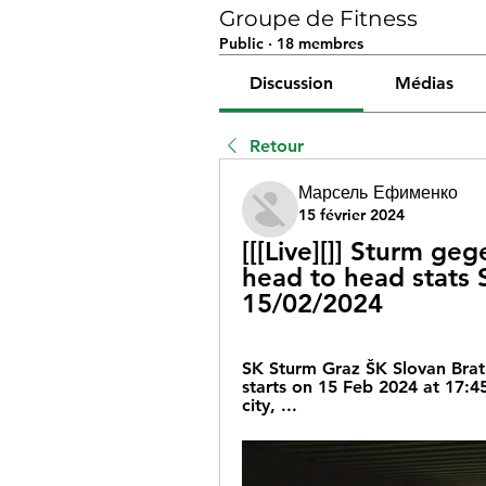
Groupe de Fitness
Public
·
18 membres
Discussion
Médias
Retour
Марсель Ефименко
15 février 2024
[[[Live][]] Sturm ge
head to head stats 
15/02/2024
SK Sturm Graz ŠK Slovan Bratis
starts on 15 Feb 2024 at 17:4
city, ...