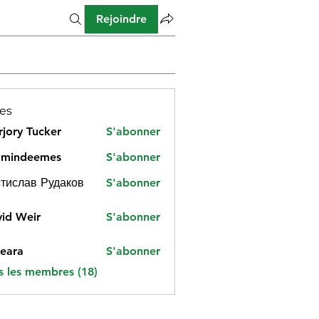
Rejoindre
es
jory Tucker
S'abonner
amindeemes
S'abonner
deemes
тислав Рудаков
S'abonner
id Weir
S'abonner
eara
S'abonner
s les membres (18)