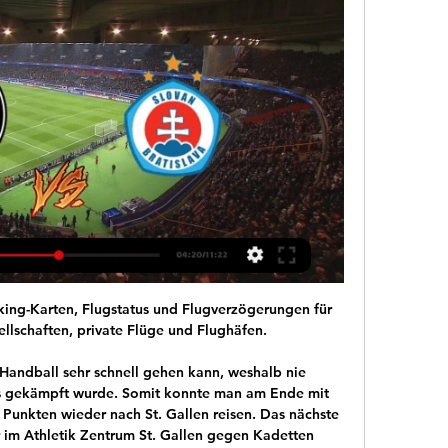
 Beginn Finale Ergebnis Nr. Beginn Spiel um Platz 3 Ergebnis. SC Wiener Neustadt FC Großklein 1 Sieger Spiel 13 Sieger Spiel 14 Nr. Beginn Semifinale Ergebnis Nr. Beginn Semifinale Ergebnis SK Admira Linz II SK Sturm Graz 0: 5

Vor einem Jahr war Hany Mukhtar bei Red Bull ein heißes Thema. Der 20-jährige Deutsch-Sudanese war aber nicht von Salzburg, sondern von Leipzig umworben worden. Ein Transfer kam allerdings nicht zustande. Der Offensivallrounder, der alle deutschen Nachwuchsnationalmannschaften durchlaufen hatte

Watch Slovan Bratislava vs Sturm Graz 22.02.2024 - Football Highlights and livestreams of UEFA Europa Conference League 2023/24 football fixture between Slovan Bratislava and Sturm Graz. Best place to watch the ...

5Rhythmen® Sophia R. Käss Nürnberg. Über Mich; 5Rhythmen. Sommer Tanz August; 5Rhythmen® - freier Tanz; Gemeinschaft; 5Rhythmen® am Mittwoch; 5Rhythmen® am Wochenende; 5Rhythmen® am Freitag-Vormittag; 5Rhythmen zum Kennenlernen; Mein Körper - Mein Zuhause; Therapie- & Seminarangebote. Heilung Deiner Sexualität ; Grundlagen meiner Arbeit; An wen ich mich wende; …

Sie befinden sich auf der Seite des Sondervereins (SV) der Texaner-züchter von 1984. Wir hoffen allen Züchtern und Freunden der Rasse des TEXANERS hier auf dieser Homepage viele Informationen aus erster Hand liefern zu können.

Sturm Graz vs. Slovan Tipp, Prognose & Quoten 15.2.24 vor 4 Stunden — Wettbasis übernimmt keine Gewähr. Sturm Graz Slovan Bratislava Tipp Verschafft sich Sturm Graz gegen Video: Unsere Wettbasis-Experten Carsten ...

Heidenheim, 11.07.2006 Dieter Henle Az.: 425.223 Protokoll über die Gründungsversammlung des Stadtseniorenrates Heidenheim vom 11.07.2006 Heute, am 11. Juli 2006, fanden sich im Emil-Ortlieb-Saal des Rathauses Heidenheim in der Grabenstra-ße 15 in 89522 Heidenheim auf Einladung von Bürgermeister Rainer Domberg die in der beigefügten

Norge-U18 China-U18 Russia-U18 England-U18 Kyrgyzstan U18 Japan-U18 Slovenien-U18 Ungern-U18 USA-U18 Die Aufstellung aller weiteren Fußball Mannschschaften auch international findet man auch in der Übersicht der Teams, z.B. in Mannschaften ab Å oder in der Suche. Bedeutung der Abkürzungen und Symbole in den Fußball Serien von Portugal-U18 :

kahvaltı & kahve Grubu vor 7 Minuten — Sturm gegen Slovan im live Sturm Graz vs. Slovan Bratislava 15 Februar 2024 Stream (Football) 2/15 vor 20 Stunden — ground record Sturm Graz ...

Das erste Bundesligaspiel für die Mainzer Handball-Frauen steht vor der Tür. Und auch wenn es im Vorfeld noch jede Menge zu tun gibt: Die frisch gebackenen Erstligistinnen freuen sich schon auf.

Grasshopper-Club Zürich Übersetzung im Glosbe-Wörterbuch Deutsch-Englisch, Online-Wörterbuch, kostenlos. Millionen Wörter und Sätze in allen Sprachen.

Kaufe hier dein neues FCB Trikot und die coolsten FC Bayern München Fanartikel. BILD Shop – hier kaufen Fans! FC Bayern München - FCB Trikot der rot-weißen Stars im BILD Shop kaufen: Glamourös, erfolgreich und sympathisch - wohl kein anderer Club der Fußball Bundesliga vereint so viele Fans hinter sich wie der FC Bayern München.

HSG Krefeld – DJK Rimpar Wölfe (Sonntag, 16 Uhr, Glockenspitzhalle) Für den neuen Rimparer Trainer Ceven Klatt wird das Gastspiel seiner Rimparer Wölfe (10./1:1) beim HSG Krefeld (16./0:2) eine Reise in die alte Heimat. Viele Jahre hat der heute 36-Jährige in Neuss gewirkt, das nur 15 Kilometer südlich von Krefeld ebenfalls auf der.

Gegen den EV Zug will der Meister nun wieder in die Erfolgsspur finden. Denn auch der heutige Gastgeber ist mit drei Niederlagen aus den letzten vier Spielen nicht in Bestform. Live Stream SC Bern - EV ZUG? Eine Liveübertragung der Partie gibt es nur beim UPC-Angebot MySports Pro.

Mit der Förderung möchte der Behördenchef auch seinen Dank verbinden: „Mit großem Engagement setzen sich Frauen und Männer bei der Feuerwehr für unsere Sicherheit ein. Oft gehen sie dabei selbst ein hohes Risiko ein, um Gesundheit und Leben sowie Hab und Gut anderer zu retten. Dies verdient unsere Anerkennung und unseren Respekt. Ich.

Der erste und (wie sich schnell herausgestellt hatte) all jährliche Saisonauftritt beim Sv Rodenbach war ein riesen Erfolg. Vor 300 Zuschauern lieferte das Team einen super Auftritt über 10 volle Minuten und zog die Fußballfans in den Bann des Cheerleadings.

Alle Informationen zu Hertha BSC auf einem Blick! Hier gelangen Sie zu den aktuellen News, Spielplan, Kader und Liveticker! Hier zur Infoseite von Hertha BSC!

Spiel gegen direkten Mitkonkurrenten. Morgen Samstag (16 Uhr, Centre sportif de Colovray) ist der SC Cham bei Stade Nyonnais zu Gast. Rafael Muff sagt: «Die Waadtländer, die derzeit gleich viele Punkte auf ihrem Konto haben wie wir, sind einer unserer direkten Mitkonkurrenten im Kampf um die direkte Qualifikation zur 1.

Live sport stream deutsch - apologise Real Madrid — Fuenlabrada. Doch auch dies hat sich mit dem EuGH-Urteil geändert: LKS — Business partner Zvezda F — Dynamo-Sinara F Tennis heute live im TV und im Live-Stream sehen.

tipico Bundesliga: Vorschau 6. Runde, Samstag Fallmann braucht Punkte! Ein Punkt, das Torverhältnis nach fünf Spielen bei 4:14. St. Pölten-Trainer Jochen Fallmann muss beim Wolfsberger AC dringend Argumente liefern, um auch weiterhin an der Linie der Niederösterreicher zu stehen.

Champions League mit vier deutschen Klubs: Alle Spiele live im TV und Live-Stream Die Bundesliga wird in dieser Saison neben dem FC Bayern München vom FC Schalke 04, der TSG 1899 Hoffenheim und Borussia.

Das aktuelle TV Programm von heute: Alle Infos zum Fernsehprogramm heute mit allen Fernsehsendern und Sendungen für Sie im Überblick auf TV SPIELFILM!

Sturm Graz Slovan Bratislava #Live'Stream (Football) 2/15 vor 21 Stunden — ground record Sturm Graz vs Slovan Bratislava Live Streaming supply, (Football) super knock Sturm Graz vs Slovan Bratislava comes LIVE machine ...

Dazu wählen Sie als Stadt "Zürich", als Rubrik "WG-Zimmer" und anschließend die Mietart aus. Viel Erfolg bei der WG-Suche wünscht Ihnen WG-Gesucht.de! Sie haben ein WG-Z