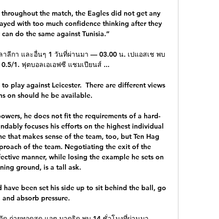
 throughout the match, the Eagles did not get any 
layed with too much confidence thinking after they 
 can do the same against Tunisia.”

, ลาลีกา และอื่นๆ 1 วันที่ผ่านมา — 03.00 น. เปแอสเช พบ 
 0.5/1. ฟุตบอลเอเอฟซี แชมเปียนส์ ...

to play against Leicester.  There are different views 
s on should he be available. 

owers, he does not fit the requirements of a hard-
ndably focuses his efforts on the highest individual 
me that makes sense of the team, too, but Ten Hag 
roach of the team. Negotiating the exit of the 
fective manner, while losing the example he sets on 
ining ground, is a tall ask.

have been set his side up to sit behind the ball, go 
 and absorb pressure. 

ยดัด ถ่ายทอดสด แอต.มาดริด พบ 14 ชั่วโมงที่ผ่านมา — 