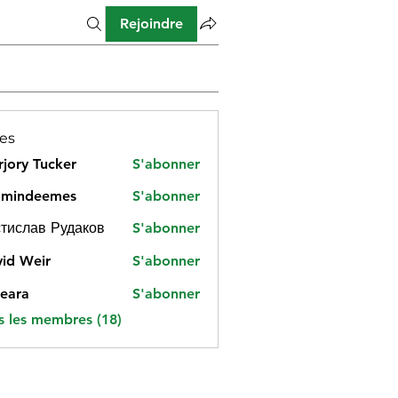
Rejoindre
es
jory Tucker
S'abonner
amindeemes
S'abonner
deemes
тислав Рудаков
S'abonner
id Weir
S'abonner
eara
S'abonner
s les membres (18)