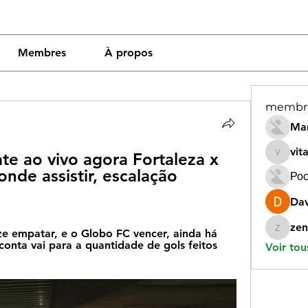
Membres
À propos
membr
Mar
vit
ate ao vivo agora Fortaleza x 
vitamin
onde assistir, escalação 
Рос
Dav
zen
e empatar, e o Globo FC vencer, ainda há 
zeneara
conta vai para a quantidade de gols feitos 
Voir tou