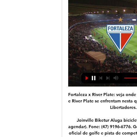
Fortaleza x River Plate: veja onde assistir o jogo válido 5 de mai. de 2022 — Fortaleza e River Plate se enfrentam nesta quinta-feira pela quarta rodada do Grupo F da Copa Libertadores. O jogo acontecerá na Arena ...

Joinville Biketur Aluga bicicletas e conta com guias especializados (é preciso agendar). Fone: (47) 9196-6776. Golfe. Joinville Country Club Dispõe ainda de campo oficial de golfe e pista de competição para hipismo, além de quadras poliesportivas. Exclusivo para sócios, exceto em eventos abertos ao público.

O Vasco da Gama enfrenta o Goiás nesta quinta-feira, em São Januário, no primeiro jogo pela terceira fase da Copa do Brasil. 12/03/2020 - 07:19 • Atualizada em 12/03/2020 - 07:22 – GloboEsporte.com. Vasco e Goiás se enfrentam na noite desta quinta, às 21h30, em São Januário.

- 3º colocado na Divisão de Acesso do Campeonato Goiano – Grêmio Anápolis (GO) – 2016; - 3º colocado no Campeonato Goiano Sub-20 – Vila Nova (GO) – 2017. 3 Copas São Paulo como técnico

Fortaleza - River Plate placar ao vivo, H2H e escalações Fortaleza River Plate esultado ao vivo (e transmissão online) começa no dia 5 de mai. de 2022 as 22:00 horário UTC em Brazil, Fortaleza, Estadio Castelão ...

Portimonense x Gil Vicente. NOTÍCIAS. R. HUGO 2 dias atrás. 0 17 . Portimonense x Gil Vicente: assistir ao vivo, grátis e online pelo Campeonato Português de 2020, HOJE sábado (14/03) O jogo entre Portimo.

21h00 - Campeonato Acreano: Vasco x Rio Branco - MYCUJOO.TV (FFAC TV) 21h30 - Copa Libertadores da América: Deportivo La Guaira x Atletico Nacional - FACEBOOK. 21h30 - Copa Sul-Americana: Deportivo Santani x Once Caldas - FACEBOOK e YOUTUBE. Sikêra Júnior cita Datena e da bronca ao vivo …

Fortaleza x River Plate ao vivo: onde assistir ao jogo da 5 de mai. de 2022 — Fortaleza x River Plate ao vivo: onde assistir ao jogo da Libertadores. Partida do Fortaleza pela Copa Libertadores será transmitida no Facebook ...

SportTV vai transmitir jogos da I Liga em sinal aberto.. Gil Vicente 24 30; 11 Boavista 24 29; 12 Vitoria. Maritimo 24 24; 16 Paços de Ferreira 24 22; 17 Portimonense 24 16; 18 Desportivo.

[AO VIVO##] Fortaleza x River Plate ao vivo FORTALEZA 1x1 RI há 12 horas — [AO VIVO##] Fortaleza x River Plate ao vivo FORTALEZA 1x1 RIVER PLATE | Libertadores 2022 4ª Rodada 14/02/2024 32:41Todo o esporte AO VIVO ...

Avaí U20 Chapecoense esultado ao vivo (e transmissão online) começa no dia 17 de nov de 2016 as 17:30 horário UTC como parte do U20 Catarinense, Serie A - Brazil. Aqui no SofaScore resultados ao vivo você pode encontrar todos as previsões de resultados do {homeTeamName} contra {awayTeamName} listadas por suas partidas em H2H.

Sem transmissão pela TV no território brasileiro, Santa Cruz x Globo-RN poderá ser acompanhado ao vivo no streaming do DAZN , em alta resolução e com narração em português!

Você pode assistir a transmissão ao vivo de Tampa Bay Rays vs Atlanta Braves on-line se você é um membro registrado da U-TV, a empresa líder de apostas on-line que tem cobertura de streaming ao vivo para mais de 140.000 eventos desportivos com apostas ao vivo durante o ano.

Caxias mantém 100% de aproveitamento, e Marcílio Dias goleia o Criciúma. 20/06/2009 - 21h33 (- GloboEsporte.com)O Caxias é o único time com 100% de aproveitamento na Série C. Neste sábado, na quarta rodada da competição, a equipe grená derrotou o Brasil de Pelotas por 1 a 0, na Serra Gaúcha, e continua na liderança do Grupo D, com nove pontos.

O Cruzeiro voltou à liderança do Campeonato Mineiro ao vencer o Uberlândia, na noite desta quarta-feira (24), por 4 a 0, com gols de Rafael Estevam (contra), Thiago Neves e Rafinha (duas vezes). Fred passou em branco novamente.<

VICTOR MARTINS BELO HORIZONTE, MG (UOL/FOLHAPRESS) - A história do jogo entre Atlético-MG x Villa Nova foi muito parecida com o que se viu nos confrontos do time alvinegro com Uberlândia e.

Tampa Bay Rays Atlanta Braves esultado ao vivo (e transmissão onl