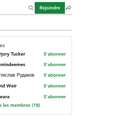
Rejoindre
es
jory Tucker
S'abonner
amindeemes
S'abonner
deemes
тислав Рудаков
S'abonner
id Weir
S'abonner
eara
S'abonner
s les membres (18)