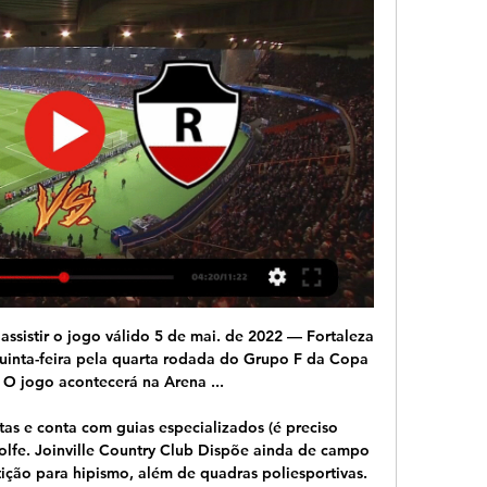
ine) começa no dia 27 de jul de 2020 as 22:40 horário UTC como parte do MLB, Regular Season - USA. Aqui no SofaScore resultados ao vivo você pode encontrar todos as previsões de resultados do {homeTeamName} contra {awayTeamName} listadas por suas partidas em H2H.

Como assistir Bragantino x Oeste ao vivo online e pela TV. Pela TV aberta não haverá transmissão. A transmissão de Bragantino x Oeste ao vivo será somente em canais pela TV fechada.. Os canais SporTV 2 e Premiere farão a cobertura ao vivo da partida desta terça-feira.

Libertadores: Onde assistir Fortaleza x River Plate ao vivo na 5 de mai. de 2022 — Fortaleza x River Plate acontece nesta quinta (5), às 19h, pela Libertadores. A transmissão ao vivo será da ESPN na TV; veja como assistir ...

Chapecoense ganha do Avaí e toma liderança do Corinthians. Time de Chapecó fecha a terceira rodada do Brasileirão com triunfo de 2 a 0 .. 4.9. O uso, transmissão, disponibilização,.

Vejam os jogos de hoje na tv, 15h00 – MLB: Toronto Blue Jays x Boston Red Sox. Campeonato Acreano: Plácido de Castro x Galvez – MYCUJOO.TV (FFAC TV) 23h30 – NBA: Los Angeles Lakers x Portland Trail Brazers. VEJA TRANSMISSÃO ESPORTIVA DO GRUPO GLOBO DE COMUN... CEARÁ PERDE PARA NÁUTICO NO CASTELÃO E FICA FORA D...

Comarca de Acrelândia Comarca de Assis Brasil Comarca de Bujari Comarca de Capixaba Comarca de Feijó Comarca de Jordão Comarca de Mâncio Lima Comarca de Manoel Urbano Comarca de Marechal Thaumaturgo Comarca de Plácido de Castro Comarca de Porto Acre Comarca de Porto Walter Comarca de Rodrigues Alves Comarca de Santa Rosa do Purus Comarca.

Semaninha dedicada aos clubes do Rio de Janeiro. Hoje, dois clubes médios que disputam a primeira divisão estadual e que tem o costume impertinente de abocanhar pontinhos preciosos dos grandes e se enfiar em semi-finais - e mesmo finais: o Americano de Campos e a Cabofriense.

assistir Fortaleza x River Plate ao vivo Libertadores há 14 horas — 5 de mai. de 2022 — Jogo da Copa Libertadores 2022 entre Fortaleza x River Plate será disputado hoje, 5, e terá transmissão ao vivo.

A cobertura da Oi está entre as quatro mais relevantes do país, sendo milhares os municípios que podem usufruir dos serviços de telefonia, Oi TV Livre, Oi TV HD, Oi Combo e Oi Celular.O único estado que fica fora dessa lista é São Paulo, onde apenas há serviços de telefonia móvel.. O setor de telecomunicações evoluiu de forma diferente para os serviços ofertados neste ramo.

15 falando sobre isso · 648 estiveram aqui. Página Oficial da Federação Paranaense de Futebol. Funcionamento: Seg. à Sex., das 13h às 19h....

15:50 – Futebol, Campeonato Paranaense: Coritiba x Atlético (final, volta) – RPC e PREMIERE FC. #Compartilhe: Twitter; Facebook; Mais Publicado em O MUNDO DA TV. Deixe um. Coritiba x Atlético hoje 12/05/2013, jogo ao vivo online Coritiba x Atlético, placar Coritiba x Atlético 12/05/2013, transmissão Coritiba x Atlético 12/05/2013.

CARNAVAL VILA NOVA DE FAMALICÃO 2020 - No mês dos namorados, o Carnaval de Famalicão pode tornar-se no cenário perfeito para o romance. Afinal, quantos. Os bares e cafés abrem as portas e juntam-se à festa com os seus dj’s a oferecerem música aos foliões, madrugada dentro.

Juventus x Milan: onde e como assistir à final da Supercopa da Itália. 16 Jan 2019. Campeã italiana de Cristiano Ronaldo decide título contra equipe de Higuaín e Lucas Paquetá. brasil.elpais.com

Assistir online Fortaleza vs Botafogo transmissão ao vivo grátis. O melhor lugar na internet para assistir ao jogo ao vivo entre Fortaleza e Botafogo. Football Streamings 24 horas por dia, 7 dias por semana no seu PC ou celular. Brazilian Serie A transmissão ao vivo e gratuita.

Vasco da Gama. Após o término da competição, se transferiu para o Vasco, formando dupla de zaga ao lado do experiente Mauro Galvão. Pelo clube da Cruz Pátea, Odvan conquistou vários títulos, entre eles o Campeonato Brasileiro de 1997, o Carioca de 1998, a Libertadores de 1998, o Torneio Rio-São Paulo de 1999, a Copa Mercosul de 2000 e.

assistir Fortaleza x River Plate ao vivo na tv Jogo do Forta há 7 horas — Fortaleza x River Plate: onde assistir ao vivo, horário e Jogo acontece nesta quinta-feira (5), pela quarta rodada do Grupo F da Libertadores; ...

Notícias de Joinville e Região Norte de Santa Catarina. As últimas notícias sobre economia, política, esportes, cultura, entretenimento e muito mais.

O Gil Vicente empatou 2-2 no terreno do Desportivo das Aves, depois de estar perder por 2-0, e permitiu ao Portimonense ficar isolado na liderança da Liga de Honra de futebol, à passagem da sexta jornada. Luisinho (08 minutos)...

Libertadores: como assistir Fortaleza x River Plate online 5 de mai. de 2022 — transmissão de jogos ao vivo hoje; jogo ao vivo hoje; jogos ao vivo hoje; futebol ao vivo; assistir futebol ao vivo; transmissão River Plate ...

River Plate x Fortaleza: que horas é o jogo hoje, onde vai ser River Plate e Fortaleza se enfrentam quarta-feira (13/04/2022), a partir das 21h (horário de Brasília), pela 2ª rodada da Libertadores da América 2022.

Os óculos são dispositivos ópticos utilizados para a compensação de ametropias, e/ou proteção dos olhos, ou ainda por motivos estéticos, utilizados na parte superior da face, próximos aos olhos, mas sem entrar em contacto físico com estes, constituídos geralmente por duas lentes oftálmicas e uma armação.

Teste de Velocidade da Internet Banda Larga no Brasil. Testamos com Precisão, Speed Test, Copel, RJNet, Net Virtua, Speedtest, Velox, GVT, CTBC.

Vila Nova x Atlético-GO terá transmissão AO VIVO na TV, com tudo o que você precisa saber no clássico deste domingo, no estádio Olímpico, em Goiânia. Di Di Vila Nova x Atlético-GO: veja onde assistir ao jogo AO VIVO na TV e tudo sobre o clássico que será transmitido no estádio Olímpico.

O Benfica venceu fora de casa o Acadêmica de Coimbra nesta sexta-feira por 3 a 0 e se colocou a dois pontos do líder Porto, que joga neste sábado contra o B

Acesse a academia Crossfit Conectado - Canaã. A partir de R$ 31,90 por di