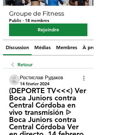
Groupe de Fitness
Public
·
18 membres
Rejoindre
Discussion
Médias
Membres
À propos
Retour
Ростислав Рудаков
14 février 2024
(DEPORTE TV<<<) Ver 
Boca Juniors contra 
Central Córdoba en 
vivo transmisión ᐉ 
Boca Juniors contra 
Central Córdoba Ver 
en directo, 14 febrero 