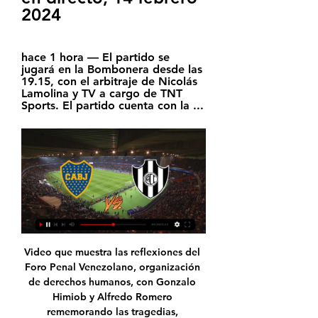
2024
hace 1 hora — El partido se 
jugará en la Bombonera desde las 
19.15, con el arbitraje de Nicolás 
Lamolina y TV a cargo de TNT 
Sports. El partido cuenta con la ...
Video que muestra las reflexiones del Foro Penal Venezolano, organización de derechos humanos, con Gonzalo Himiob y Alfredo Romero rememorando las tragedias, experiencias y aprendizajes de las jornadas de protesta, luchas, asesinatos, violaciones a los derechos humanos e injusticias que vivió y vive #Venezuela.

Horario, resultado y estadísticas del Olimpia - Guaraní | Clausura Paraguay 2019 ¡Vas a denunciar un contenido! x. Denuncia sólo contenidos que incumplan nuestras Normas de uso o conducta. Aunque revisamos todas las denuncias que nos llegan, sólo respondemos si procede.

Ver a BEIZAGA URQUIZA JUAN TEODORO en Geneanexus. Rutificador Geneanexus. Encuentra por RUT, CI y DNI a personas, empresas, familias y lugares en Chile, Venezuela y el resto de Latinoamérica. 24/7.

Se le informa asimismo que, podrá ejercitar sus derechos de acceso, rectificación, supresión, limitación del tratamiento, portabilidad de datos y de oposición, dirigiendo una comunicación por escrito a través del correo electrónico protecciodedades@baixbus.com, con la Ref. “Ejercicio Derechos” acompañando a su solicitud copia de su.

incidentes en dock sud- deportivo merlo El partido terminó 1-1, se jugó con dientes apretados, como todos los que juega Dock Sud en esta temporada. Las cosas no le salen al equipo que ahora dirige Ricardo Kuzemka y está muy abajo en los promedios a solo tres unidades de Cambaceres.

España - Copa del Rey - 2016/2017 - 16 avos: En vivo Sporting Gijón vs Eibar - Martes 29/Noviembre/2016 5:00 PM. Cubrimiento en línea a través de Futbolargentino.com

Boca Juniors empató sin goles ante Central Córdoba por 5 feb 2023 — Central Córdoba EN VIVO? Estos son los canales por países para ver EN VIVO ONLINE el partido entre Boca Juniors vs. Central Córdoba por ...

La proporcionalidad directa es un caso particular de las variaciones lineales. El factor constante de proporcionalidad puede utilizarse para expresar las relaciones entre las magnitudes. La receta de un pastel de vainilla indica que para cuatro personas se necesitan 200 g de harina , 150 g de mantequilla , cuatro huevos y 120 g de azúcar .

EMERGENC IA O CALAMID AD En un.. pero que ninguno de ellos tiene un vínculo directo con la masacre.. Chalchuapa, a las once horas y doce minutos del día nueve de noviembre de dos mil quince.Lic. Carlos José Méndez Figueroa, Juez de lo Civil Chalchuapa Lic. …

Laferrere se dio un gusto grande y es puntero 15-10-2019 21:07 Laferrere se hizo bien fuerte en Parque San Martín, le ganó de visitante a Deportivo Merlo 1-0 y acompaña a Cañuelas en la punta del torneo, acumulando una racha de 6 triunfos en los últimos 8 encuentros.

Obras de drenaje en Belgrano 24/09/2019. La escuela primaria “Educador Pérez” de Guaymallén celebró sus 25 años de vida 13/09/2019. Se construyen nuevos drenajes en Belgrano.

Además, cabe reseñar que Alianza ha conseguido salir de la racha de cuatro partidos sin vencer fuera de casa tras superar a AD Cantolao por 1-2, así como el hecho de que solo han conseguido dejar su portería a cero en uno de los cinco encuentros oficiales disputados en lo que llevamos de 2019. Internacional regresa a la Copa Libertadores

Tienda oficial de adidas México: ropa deportiva, tenis y accesorios. Descubre nuestras colecciones de Originals, Running, Fútbol y Training.

Juana Inés de Asbaje y Ramírez de Santillana, más conocida como sor Juana Inés de la Cruz (San Miguel Nepantla, Nueva España, 12 de noviembre de 1648 [1] -México, Nueva España, 17 de abril de 1695) fue una religiosa jerónima y escritora novohispana, exponente del Siglo de Oro de la literatura en español.

Vivo sólo en la imaginación de su creador, Reis no alcanza a experimentar las emociones propias de un ser viviente; llega a Lisboa en 1935, pocos días después del fallecimiento de Pessoa, y se dedica a recorrer la ciudad y a frecuentar a sus gentes.

▶️ Boca Juniors vs Central Cordoba - en vivo ver partido Boca Juniors vs Central Cordoba en vivo online, en directo y predicciones y Head to Head Bruno Valdez del Boca Juniors ha sido amonestado por mal ...

River Plate Vs Atlético Rafaela - FUTBOL EN VIVO - Primera División de Argentina Domingo 26 de Mayo del 2013 Amigos y fanáticos del futbol, esta vez en Televisión y Futbol seguimos con la información de los partidos de futbol por televisión en vivo.

El bus que trasladaba al plantel principal del Deportivo Capiatá rumbo a Santaní recibió un impacto de proyectil de arma de fuego. Un gran susto se llevó el plantel principal del Deportivo Capiatá este domingo cuando viajaba a la ciudad de San Estanislao para el partido que debe disputar este

Use su dirección de EE. UU. gratuita con Shipito para comprar sitios web de EE. UU. Compre en los EE. UU., Envíe sus compras a Guinea Ecuatorial. Envío rápido. Procesamiento rápido Ahorrar dinero. Compre los últimos teléfonos celulares, calzado deportivo, ropa y maquillaje en su casa en Guinea Ecuatorial

River Plate vs Porteño EN VIVO. Cerro Porteño encara una misión casi imposible: derrotar por al menos dos goles de diferencia a River Plate en la pugna por clasificar a semifinales del certamen continental.

Atlético Nacional visitará mañana jueves al Atlético Bucaramanga para ponerse al día en el calendario, con un pronóstico para las apuestas favorable, pues su jerarquía y momento futbolístico lo convierten en el gran favorito para llevarse los tres puntos. El partido …

A pocos días de las elecciones, los análisis y críticas en torno a la gobernadora María Eugenia Vidal abundan. En esta ocasión, fue el director del Banco Provincia, Sebastián Galmarini, quien opinó respecto a la gestión de la mandataria en dicha entidad apuntando, principalmente, que se la

Mira la infografía del Goiás GO vs Fluminense RJ - Sporticos.com - Estadísticas de fútbol en forma de infografías. Más de 60 ligas disponibles alrededor del mundo.

El Deportivo Capiatá aplastó ayer al Aquidabán de Pedro Juan Caballero por 1-8 en el estadio Río Parapití y clasificó a los 16avos de final de la Copa Paraguay. Medirá a San Juan de Yby Yaú de la UFI. Sin complicaciones, el equipo de Mario Jara inclinó rápidamente el trámite del juego a

Pérez Zeledón desnudó y dejó en evidencia las falencias del Deportivo Saprissa, que esta noche perdió su segundo juego en menos de una semana. Saprissa no tuvo su mejor actuación y por más que lo intentaron, se les hizo imposible penetrar el bloque que construyeron los del Valle de El

¿Cuándo juega y cómo ver a Boca? Día, hora, canal de TV hace 3 horas — Boca Juniors. Nuevo desafío para el Xeneize. (Boca Juniors). Tras un 2023 en ¿Cuándo juega y cómo ver a Boca vs. Central Córdoba por la Copa de la Liga 2024?

alianza lima. 11 Ago 2019 Real Garcilaso eliminó al Melgar. 11 de agosto, 2019.- Al derrotar Real Garcilaso del Cusco por 2-1 al FBC Melgar de Arequipa en el estadio Monumental de la UNAS.

Final: Emelec 2-1 El Nacional. Muchas gracias por haber seguido la retransmisión del partido. Un saludo. Emelec arranca el torneo con una sufrida victoria gracias a los dos goles de Vides. El decisivo llegó de penalti en el tiempo de descuento y sirvió para …

Lamentable brutalidad de oficiales de Ocesa en juego de Diablos Rojos del México El viernes pasado, en el Diablos Rojos vs Leones de Yucatán, una pelota de faul que un aficionado trató de quedarse con ella, desató la furia de un trabajador del cuerpo de seguridad del estadio, que son conocidos como Lobos.

Boca vs. Central Córdoba, por la Copa de la Liga hace 5 horas — Boca recibe a Central Córdoba con la obligación de ganar: hora y TV ; Boca Juniors, de opaca campaña en la ; Copa de la Liga Profesional de Fútbol ...

OLMEDO 1-1 GUAYAQUIL CITY EMPATARON. 18 marzo, 2019 By modelo. En su visita a Olmedo de Riobamba el Guayaquil City sumó un punto este sábado por la sexta fecha de la LigaPro, debido a un gol de tiro libre de Michael Hoyos y también a las intervenciones de Gonzalo Valle.

Haz saber a tus visitantes las noticias y eventos en tu website lo antes posible. Debes mantener tu website al día y así tus visitantes se acostubrarán a visitar tus páginas con regularidad.

El futuro de Jorge Meré se ha complicado en las últimas horas. El defensa del Sporting de Gijón puede ser uno de los primeros jugadores que salga de la entidad en el próximo mercado estival, después de que Miguel Torrecilla confirmase una cláusula presente en su contrato.

[[LIBRE#]] En directo Boca Juniors contra Central Córdoba hace 3 horas — hace 8 horas — vivo desde https://www.futbolargentino.com. Cómo llegan Boca Juniors y Central Córdoba al cruce por la Copa LPF 2024.

Hago comparaciones sobre presentes de peruanos en clubes en el extranjero. No tergiverse, ni se vaya por la tangente, señor. Saludo cordial.

Notitarde de hoy en la Web te lleva toda las noticias del dia y al momento de una manera objetiva, somos Notitarde sucesos Notitarde Valencia

Boca Juniors vs Central Córdoba EN VIVO hace 4 horas — Boca Juniors vs Central Córdoba EN VIVO: ¿cómo ver transmisión TV online en Liga Argentina? Minuto a minuto del partido Boca Juniors vs Central ...

¿Dónde ver EN VIVO y ONLINE Boca Juniors vs Central Este domingo 4 de febrero, desde las 19:15hrs, por la segunda fecha de laEste domingo 5, Boca Juniors recibe a Central Córdoba por la fecha 2 de la LPF.

Ciudad Victoria, Tamaulipas. - El mediocampista de Tampico-Madero, David Andrade, reconoció que el conjunto de Cimarrones es uno de los equipos más dinámicos con los que cuenta el Ascenso MX y esto se ve reflejado en la tabla general. “Cimarrones de Sonora, es …

Mineros de Guayana empató 1-1 con Estudiantes de Caracas en Puerto Ordaz pero permanece en la cuarta posición con 24 unidades, mientras que el Caracas sucumbió por 2-3 ante Estudiantes de Mérida en la capital

El Circuito Femenino ITF 2015 en la edición 2015 de la segunda gira de niveles para el tenis profesional femenino. Está organizado por la Federación Internacional de Tenis y …

Página 4 de talleres y servicios para vehículos Alcobendas. Di