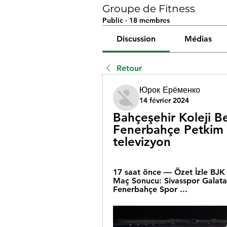
Groupe de Fitness
Public
·
18 membres
Discussion
Médias
Retour
Юрок Ерёменко
14 février 2024
Bahçeşehir Koleji B
Fenerbahçe Petkim S
televizyon
17 saat önce — Özet İzle BJK 
Maç Sonucu: Sivasspor Galatas
Fenerbahçe Spor ...