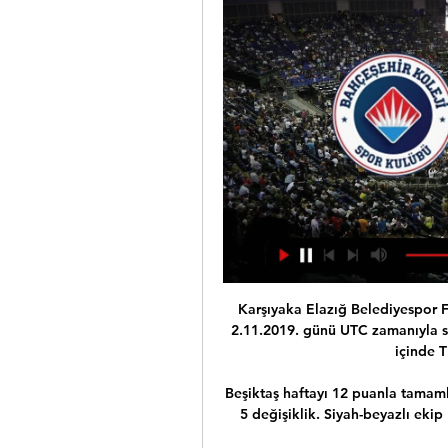
Karşıyaka Elazığ Belediyespor FK canlı maç skoru (ve çevrimiçi canlı video yayını) 2.11.2019. günü UTC zamanıyla saat 10:30 da Turkey in Izmir, Izmir Atatürk Stadium içinde TFF 3. Lig, Group 2, Turkey.

Beşiktaş haftayı 12 puanla tamamlarken, Galatasaray ise 13 puanda kaldı. Beşiktaş'ta 5 değişiklik. Siyah-beyazlı ekip UEFA Avrupa Ligi'ndeki Braga maçına göre derbi mücadelesine 5.

Fatih Karagümrük, Giray Burak ile yollarını ayırdı. ÖZET | Adanaspor-Fatih Karagümrük maç sonucu: 2-0. ÖZET | Eskişehirspor 1 - Balıkesirspor 2 maç sonucu. ÖZET | Adana Demirspor 4-2 Ümraniyespor maç sonucu. Adana Demirspor Başkanı Murat Sancak'tan Umut Bulut'a şok sözler.

Beşiktaş Sompo Sigorta 91-92 Bahçeşehir Koleji - YouTube 5:42Hafta Özet | Beşiktaş Sompo Sigorta 91-92 Bahçeşehir Koleji. 17K views Yukatel Kayserispor 2-3 Beşiktaş MAÇ ÖZETİ | 35. Hafta - 2021/22.YouTube · Tivibu Spor · 11 Oca 2020

Jackson Inventors Network | Inventor & Entrepren 12 saat önce — Bahçeşehir Koleji Beşiktaş maçı Beşiktaş, Bahçeşehir Koleji'ni Son Saniyede Yendi 14.02.2024 Spor YouTube YouTube 4:51 YouTube beIN SPORTS ...

Eğer çıkarsak bu yaz transfer tahtasını açsınlar bir zahmet! Geçen sene tribüne boğduk topçuları elleri ayakları dolaştı iki maçta da.Şimdi seyircisiz sakin sakin geçecek.Böyle maçlarda bize ezelden beri tribün yaramaz.Bu sefer tam tersi bir ortam var.İnşallah şans güler bu sefer.

Karabük maçı lig tv sifresiz canlı izle nebilecek mi?FB şampiyonluk kutlamaları canlı yayın verilecek mi?. FATİH KARAGÜMRÜK A.Ş. 33 14 11 8 11 53 07 ALTAY 33 13 12 8 10 51 08.

Süper Lig ve TFF 1. Lig'de olduğu gibi heyecan TFF 2. Lig'de de devam ediyor. Türk futboluna damga vurmuş takımların mücadele ettiği ligde bu hafta iki maçın canlı yayınla.

2018-2019 sezonu 0. haftada 5 - 1 biten Barcelona 5-1 Olympique Lyon maç özetini izlemek için maç özetleri sayfamızı ziyaret edebilirsiniz.. - 80 Bayern München …

Radyo Hacettepe dinle, Pop rock ve klasik tarzda yabancı müziklere yer veren canlı radyo sizlere 87.7 fm frekanslarından Ankara ve çevresinde radyo hizmet vermektedir. Radyo yayın ikesi olarak

Fatih Karagümrük Hatayspor maçı canlı izle… Fatih Karagümrük – Hatayspor, Spor Toto 1. Lig maçı 07 02 2020 günü Bein Sports Max 1, kanalından yayınlanacak.Maçın başlama saati 19:00.Karşılaşmayı izleyebileceğiniz platform ve kanal bilgilerini aşağıdaki

beşiktaş | My Site 2 Gruppe Bahçeşehir Koleji Beşiktaş maçı bahçeşehir koleji - beşiktaş emlakjet 14.02.2024 Gelecek Maç. Türkiye Sigorta Basketbol Süper Ligi | 2023 - 2024 Sezonu.

Karabükspor İstanbul Başakşehir Türkiye Kupası Maç Özeti ve Golleri İzle... Ziraat Türkiye Kupası D Grubu 2. hafta maçında Kardemir Karabükspor ile İstanbul Başakşehir yenişemedi.

Van BBSK - Tire 1922 canlı maç yayını sona erdiğinde veya başka maç izlemek istediğinizde listeye geri dönüp, listeden izlemek istediğiniz başka maçı açabilirsiniz. Maç yayınını görüntüleyemiyorsanız Dns ayarlarınızı yapılandırmanız gerekmektedir.

Bahçeşehir Koleji 86-83 Beşiktaş Emlakjet MAÇ SONUCU 13 May 2023 — Bahçeşehir Koleji 86-83 Beşiktaş Emlakjet MAÇ SONUCU - ÖZET Beşiktaş deplasmanda kayıp! Türkiye Sigorta Basketbol Süper Ligi'nin 29. hafta ...

Fikstür sayfasında Atlanta United II takımının güncel ve geçmiş sezonlarına ait maç fikstürüne ulaşabilirsiniz. Yapacağınız turnuva seçimine göre, Atlanta United II takımının bu turnuvalarda aldığı sonuçlar önünüze gelecektir. Tercih etmeniz halinde ev sahibi ve …

Arsenal 1-2 Chelsea Maç Özeti İzle!. Arel Üniversitesi Büyükçekmece-Fenerbahçe Beko Maçı Canlı İzle! LeBron 9 bin asist barajını da aştı İTÜ Basket 83-86 Galatasaray Doğa Sigorta Geniş Özeti İzle! Voleybol.

Büyükçekmece Trabzonspor BK резултати уживо (и онлајн видео пренос утакмице уживо - live stream) почиње 22.4.2018. у 16:30 GMT на Gazanfer Bilge Sports Hall, Istanbul, Turkey у TBSL, Turkey.

Bahçeşehir Koleji Beşiktaş maçı Bahçesehir Koleji - Besiktas 12 saat önce — Bahçeşehir 