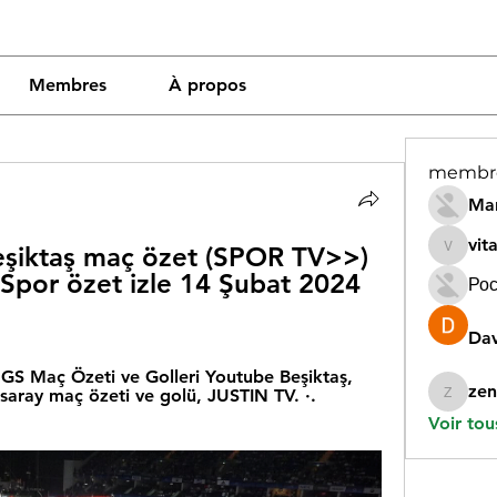
Membres
À propos
membr
Mar
vit
eşiktaş maç özet (SPOR TV>>) 
vitamin
por özet izle 14 Şubat 2024 
Рос
Dav
GS Maç Özeti ve Golleri Youtube Beşiktaş, 
zen
aray maç özeti ve golü, JUSTIN TV. ·. 
zeneara
Voir tou