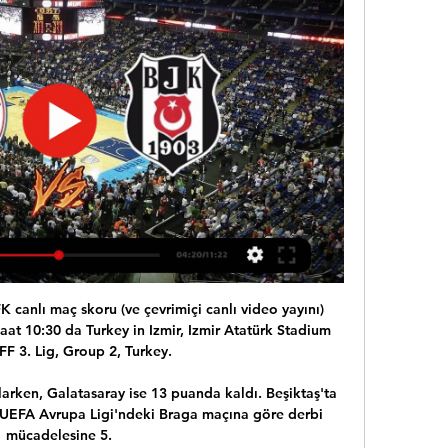
Koleji Beşiktaş maçı Bahçesehir Koleji - Besiktas Emlakjet Özet - Eurosport 14.02.2024. Hentbol Süper Lig'inde mücadele eden ...

BSL 12. Hafta Özet | Bahçeşehir Koleji 76-86 Beşiktaş 3:16ING Basketbol Süper Ligi'nde Beşiktaş, Bahçeşehir Koleji'ni deplasmanda 86-76 mağlup etti. Tivibu Spor www.tivibuspor.com.tr ...YouTube · Tivibu Spor · 12 Ara 2020

2020-6-7 · Galatasaray - Göztepe maci bitmistir Galatasaray-Göztepe maç sonucu: 1-0 Spor Toto Süper Lig'in 2. haftasında Galatasaray sahasında Göztepe'yi ağırladı. Geçtiğimiz sezonu şampiyon olarak tamamlayan ev sahibi ekip taraftarı ile yeni sezon ilk lig maçına çıktı.

Jest yayın Fatih Karagümrük - Giresunspor maçı CANLI İZLE (16.02.2020) - Ajans Beşiktaş Türkiye 1. Ligi – Fatih Karagümrük ile Giresunspor arasındaki Futbol karşılaşmasını Eurosport'tan canlı …

Hacettepe Üniversitesi Tıp Fakültesi Emekli Öğretim Üyesi ve Türk Nefroloji Derneği üyesi Prof. Dr. Şali Çağlar, Ankara'da son yolculuğuna uğurlandı... Prof. Dr. Mehmet Haberal, Çağlar için düzenlenen cenaze törenine katıldı, ailenin acısına ortak oldu.

Tokatspor'un kuruluşundan günümüze ilk kez futbolcuların sezon başlamadan önce alacaklarını ödeyen, sezona motive ve kararlı başlayan, 4 yıllık yükselme planı dahilinde profesyonel futbol takımımıza 10 yıl sonra ilk kez hedef koyarak, camiayı taraftarıyla-muhalifiyle tekrar heyecanlandırmayı başaran ve kenetleyen Ufuk Akçekaya, Ahmet Dursun ve Okay Karacan yönetimine.

İspanya'nın Valencia Basket takımı, geçen sezon Anadolu Efes forması giyen Brock Motum ile anlaşma sağladı. Kulübün internet sitesinden yapılan açıklamada, Avustralyalı oyuncunun 30 Haziran 2021'e kadar kendisini Valencia Basket'e bağlayan sözleşmeyi imzaladığı belirtildi.

Bursaspor Adana Demirspor canlı izle. Adana Demirspor - Bursaspor bilet fiyatları. BeinSport. Adana Demirspor Bursaspor Maç Özeti beIN sport. ptt 1.lig maç özetleri. Bursa Adana Demirspor maçı CANLI izle justin tv. Karagümrük Bursaspor Maç özeti beIN sport. Ceci est un paragraphe. Survolez-moi avec votre souris d'ordinateur et.

Futbol canli skor 600+ futbol ligiyle SofaScore canli skorda. Sampiyonlar Liginden canli skorlari, istatistikleri, puan durumunu, fiksturleri ve videolari takip edin.

Kaçırdığınız programlar, yüzlerce film ve fazlası dilediğiniz zaman izlemeniz için sizi bekliyor. İster evde, ister yolda, seyahatte Digiturk ne zaman isterseniz istediğiniz yerde sizinle

Menemen Belediyespor – Tokatspor Canlı İzle 18 Eylül 2016, Pazar 00:00 tarihinde 2016/2017 Türkiye Spor Toto 2.Lig Kırmızı Grup karşılaşmasında Menemen Belediyespor ve Tokatspor karşılaşacak.

Bahçeşehir Koleji - Aliağa Petkimspor Maç Özeti (Video) 5 Şub 2024 — Bahçeşehir Koleji Aliağa Petkimspor. Beşiktaş Emlakjet. 69. 69. -. 54. 8 Ekim 2023, Pazar, 10:30. ÖZETİ İZLE.

Tuzlaspor vs Velimeşe Bld. - maçı iddaa oranları, karşılıklı maç sonuçları takım istatistikleri ve form durumları Ht Spor'da. Habertürk Anasayfası. Ergene Velimeşe

ING BSL'DE İLK YARININ İSTATİSTİKLERİ. ING Basketbol Süper Ligi’nde 15’inci hafta geride kalırken, istatistik liderlerinde sıralamalar belli oldu.

Polis radyosu yayınlarına sosyal medya ve internet üzerinden de ulaşmak mümkündür. Radyonun internet sitesinde alt kısımda canlı yayın sekmesi yer almaktadır. Radyoya ulaşılabilecek diğer kanallar ise Twitter, İnstagram, Youtube ve İnstagram şeklinde belirtilir. Bunların her birinden canlı yayın akışına ulaşmak.

Adana Demirspor - İstanbulspor , Spor Toto 1. Lig maçı 02 09 2018 günü Bein Sports Max 1, kanalından yayınlanacak. Maçın başlama saati 21:45.Karşılaşmayı izleyebileceğiniz platform ve kanal bilgilerini aşağıdaki tabloda görebilirsiniz.

Shakhtar Donetsk - Benfica Frankfurt - Salzburg Ludogorets - Internazionale Club Brugge - Man. United CFR Cluj - Sevilla FC København - Celtic Getafe - Ajax Sporting CP - İstanbul Başakşehir Rangers - Braga Roma - Gent Wolfsburg - Malmö AZ Alkmaar - LASK Linz Olympiacos - Arsenal APOEL - Basel Leverkusen - Porto Wolves - Espanyol

Galatasaray Beşiktaş Maçı Canlı Yayın Galatasaray Beşiktaş Maçı Lig Tv ekranlarında saat 21:00 da başlayacak. Süper Lig’de sezonun ilk derbisinde ezeli rakipler Galatasaray ile Beşiktaş bugün Mecidiyeköy’de karşı karşıya gelecek. Ali Sami Yen Stadı’nda saat 21.00’de başlayacak dev maçta, kariyerinde ilk kez derbi.

(YAYIN AKIŞI*) Bahçeşehir Koleji Beşiktaş maç özeti izle Bas 12 saat önce — (YAYIN AKIŞI*) Bahçeşehir Koleji Beşiktaş maç özeti izle Basket Super Ligi 14 Şubat 2024 1 Şub 2024 — Pınar Karşıyaka. 90. 90. -. 82.

Sarıyer Amed Sportif maçı izle (Sarıyer Amed maçı hangi kanalda) Türkiye 2. Lig Beyaz grupta karşı karşıya gelen Sarıyer Amed Sportif maçını canlı izle. Yusuf Ziya Öniş stadında karşı karşıya gelecek Sarıyer Amed Sportif maçı izle canlı yayın bilgileri sizlerle. Türkiye 2.

ING Basketbol Süper Ligi'nde, 8. haftanın son maçında Arel Üniversitesi Büyükçekmece Basketbol takımı, Sigortam.net İTÜ Basket'i 103-72 yenerek galip geldi.

süper lig 2019-2020 sezonu 21. haftası itibariyle ilk 7'de bulunan takımları en çok üzen takım durumundadır. beşiktaş hariç tüm takımlara karşı birer kez oynayan göztepe, ilk 7'den galatasaray, beşiktaş, trabzon ve alanya'yı mağlup etmiş ve fenLive Stream Data Google Play. VIP. Buy VIP Dropping Odds Gone Odds. API Pricing ⚽ Fußball ⚽ Fußball Cricket Rugby Union American Football Tennis Snooker ⚾ Baseball.

Günün maçlarından biri de Akhisarspor - Fatih Karagümrük arasındaki mücadele olacak. 2020-07-26 21:00 tarihinde oynanacak müsabakanın başlangıç saati açıklandı. Eğer Türkiye dışındaysanız, bulunduğunuz ülkenin yerel saatine göre yayın saatini araştırabilirsiniz.

(Yazılı Özet) Beşiktaş EmlakJet-Bahçeşehir Koleji Maç 9 Ara 2023 — Basketbol Süper Ligi'nde Beşkitaş EmlakJet evinde konuk ettiği Bahçeşehir Koleji'ni 95-94 mağlup etmeyi başardı. İşte detaylar...ö.

Beşiktaş 1-1 Fenerbahçe | Maç Özeti | 2021-22 | Süper Lig 5:00Beşiktaş 1-1 Fenerbahçe | Maç Özeti | 2021-22 | Süper Lig Derbiler Bahçeşehir Koleji (90-92) Türk Telekom - Türkiye Sigorta Ba... 17 ...Facebook · beIN SPORTS Türkiye · 16 Oca 2023

Beşiktaş Emlakjet