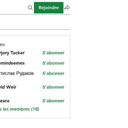
Rejoindre
es
jory Tucker
S'abonner
amindeemes
S'abonner
deemes
тислав Рудаков
S'abonner
id Weir
S'abonner
eara
S'abonner
s les membres (18)