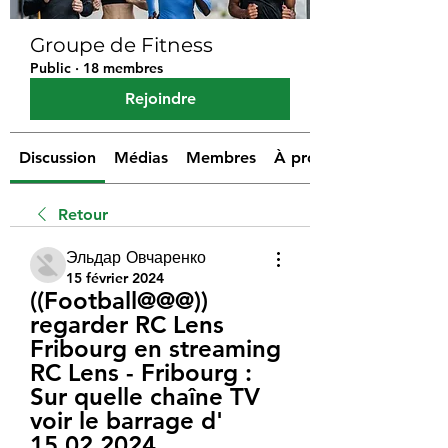
Groupe de Fitness
Public
·
18 membres
Rejoindre
Discussion
Médias
Membres
À propos
Retour
Эльдар Овчаренко
15 février 2024
((Football@@@)) 
regarder RC Lens 
Fribourg en streaming 
RC Lens - Fribourg : 
Sur quelle chaîne TV 
voir le barrage d' 
15.02.2024