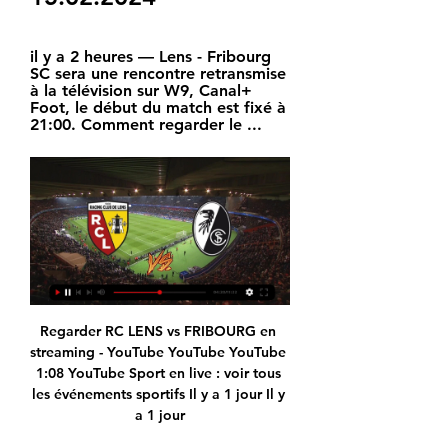
il y a 2 heures — Lens - Fribourg 
SC sera une rencontre retransmise 
à la télévision sur W9, Canal+ 
Foot, le début du match est fixé à 
21:00. Comment regarder le ...
Regarder RC LENS vs FRIBOURG en streaming - YouTube YouTube YouTube 1:08 YouTube Sport en live : voir tous les événements sportifs Il y a 1 jour Il y a 1 jour

Lens - Fribourg SC : Diffusion TV, Chaîne et streaming Lens - Fribourg SC sera une rencontre retransmise à la télévision sur W9, Canal+ Foot, le début du match est fixé à 21:00. Vidéos OneFootball. Comment regarder ...

Sur qui parier au match Olga Saez Larra - Andrea Lazaro Garcia au ITF M25 Seville ? Découvrez notre pronostic ! QuiParier.com : LE site qui vous dit simplement sur QUI parier ! Chaque pronostic sportif est établi par des professionnels du pari en ligne.

Match Lens Chaine de diffusion, Programme TV Fribourg Lens. dimanche 25 février. 13:00 Ligue 1 Uber Eats Lens RC Lens : l'interminable feuilleton Massadio Haidara · VOIR TOUS. La suite ...

Coupe de France Coupe de la Ligue Trophée des Champions; NATIONALES N1 Hommes N1 Femmes Nationale 2-3; INTERNATIONALE INTERNATIONALE Jeux Olympiques Champ. du Monde Champ. du Monde Masculin Féminin Champ. d'Europe Champ. d'Europe Masculin Féminin Golden League Golden League Masculine Féminine Équipes de France Équipes de France Masculines.

Football : actualités et matches en direct des championnats RC Lens - Fribourg Streaming. RC Lens - Fribourg : sur quelle chaîne et à quelle heure voir le match d'Europa League en direct ? 06h25. Shakhtar Donetsk ...

Lens / Fribourg (TV/Streaming) Sur quelles chaines et à quelle il y a 12 heures — Cette rencontre d'Europa League 2023/20224 entre le RC Lens et le SC Fribourg est à suivre en direct à 21h00 sur Canal+Foot. Prise d' ...

Le futur de Neymar pourrait à nouveau s'inscrire à Barcelone. Même si cela ne fait que deux étés qu'il a pris congé des Blaugranas pour rejoindre le PSG, la presse indique que Neymar regrette son choix. - …

[Télévision en direct@] regarder RC Lens Fribourg en direct [Télévision en direct@] regarder RC Lens Fribourg en direct RC Lens - Fribourg en direct - Ligue Europa 15 février 2024 YouTube YouTube 1:08 YouTube Sport ...

virail vous aide à trouver les horaires et les tarifs pour tous les bus de Lille à Montpellier. La ligne de Lille à Montpellier est desservie tous les jours par 2 bus depuis les gares de 131 Boulevard De Turin, Lille, Europe et jusqu'aux gares de 791 Avenue Du Colonel André Pavelet Dit Villars, Montpellier.

HD Diffusion Matériel d'affûtage et outils de coupe pour bois et métaux neuf et occasion - Sharpening equipment, wood and metal cutting tools new and used affuteuse coupants neuf occasion new used machine scie lame dents usinage aiguiser aiguisage chaine tronçonneuse tronconneuse scierie entreprise professionnel manuelle manuel automatique.

Suivez le match Honduras U23 - Portugal U23 sur Foot 365 le Dimanche 7 août 2016 à 20h00 : vivez en direct la Groupe D entre passionné du football

de et la - à : le des les en du | un pour ſur par une dans eſt eﬅ au que a Le Les pas qui ou / avec ce plus La ; vous ne ? ! > je » il € ſont cette votre aux ſe . ſon & Forum ſite te France A Il Voir + of En d'un mais Accueil tout « page. the c'eſt c'eﬅ Tous nous ſa on DE comme Page d'une Pour fait , tous être ſes bien.

Après avoir explosé la Côte d’Ivore (77-36), le Sénégal affronte l’Egypte ce soir à Dakar Arena à 19h GMT. Une rencontre que vous pourrez suivre en direct sur Teledakar.com

Un répertoire drôle (La chorale des crevettes) ou poignant (Brave marin), traditionnel (Maman les p'tits bateaux) ou contemporain (La baleine bleue), qui offre dans sa variété de quoi entonner à tous les âges ! Mille saveurs qui rendent présents les marins et font sentir les joies et les peines. Pour toute la famille.

Découvrez tous les pronostics Ruedesjoueurs gratuits pour la Elite One. Meilleurs cotes, compos d’équipes, analyses d’experts, statistiques de tous les matchs de la Elite One proposés tous les jours et consultables gratuitement !

Contact Camping des Abers 51 Toull Treaz 29870 Landéda Finistère Nord Bretagne Tél. +33(0)2.98.04.93.35 info@camping-des-abers.com; Coordonnées GPS :

J’aimerais t’inviter chez moi sur Caen (près de l’Abbaye-aux-Hommes), tu pourrais t’asseoir confortablement dans un canapé et moi je me pavanerais devant toi en retirant mes fringues. J’ai toujours eu se côté de moi très exhibitionniste qui me poussait a me promener nue devant mes copain lorsque j’étais encore très jeune.

FC Séoul - Urawa Red Diamonds,les statistiques et résultats des matchs des confrontations des équipes de football. FC Séoul - Urawa Red Diamonds statistiques Accueil En Cours Résultats Mes Matchs Equipes Compétitions ›.

Montpellier . 19 novembre 2019 20h00 . Ligue AM. Classement Voir tous les résultats. N°: Équipe Pts P V D 3-0 3-1 3-2 2-3 1-3 0-3 Sets Pour.

Benjamin Griveaux, sur la question de l'ISF supprimée : "On pourrait éviter, pour une fois dans notre pays, de défaire en moins de 18 mois ce qui a été fait pendant les 18 mois précédents"

Les résidences services sont conçues pour des personnes âgées autonomes seules ou en couple qui ne peuvent plus ou ne veulent plus vivre à leur domicile classique. La vie dans une résidence services permet de : continuer à vivre de manière indépendante ;

Lignes régionales Ligne 7 : Nantes / Poitiershoraires du 6 juillet au 14 décembre Les horaires de vos lignes en Maine-et-Loire | Transport Pays de la loire Aller au contenu principal

Écouter Vibration en direct Vibration est fondée en 1982 dans la région Centre (Orléans, Tours et Bourges). La radio propose également des animations, des.

À quelle heure et sur quelle chaîne regarder 68965 il y a 3 jours — Le RC Lens recoit le SC Fribourg pour le match des barrages aller de la Ligue Europa, le jeudi 15 fevrier a 21h00.

J5 – USON vs Béziers MATCH REPORTE . Posté dans 24 septembre 2019 18 h 49 min par Lionel58 Commentaire. Cet article a été publié dans 2019/2020 NEWS ProD2

⚽ Lens / Fribourg ▷ match Foot Europa League en direct live il y a 1 jour — tv-sports.fr vous permet de voir rapidement toutes les diffusions de programmes de sports à la tv (football, rugby, basket, tennis, etc.) sur ...

++>[DIRECT-FOOT!] Strasbourg RC Lens En Pour voir Lens - Strasbourg en direct, rendez-vous sur la chaîne TV Amazon Prime Video. Il faut un abonnement au Pass Ligue 1 pour suivre cette affiche en ...

Après des parcours migratoires violents, les personnes que nous accueillons veulent simplement vivre, aller au travail pour nourrir leur famille et construire leur avenir. À l’association Revivre, nous proposons un cours pour les intermédiaires et les débutants afin de répondre au mieux à leurs besoins linguistiques. Nous les préparons.

Juan I Irigoyen M. 13 (1-0). Répond le Barça. Première arrivée de Barcelone. Grande passe d'Arturo Vidal à Coutinho. Attendez que le Brésilien arrive à Messi dans la région. Et, comme s'il s'agissait d'Alba, le 7 cherche le 10. Alisson rayonne pour envoyer le coup de Messi dans le coin. 05/07/2019 21:15 Juan I …

Valencia CF: Feuille de match: 26.10.2019 11 e journee Ligue 1 Conforama: LOSC: 3 - 0: Girondins de Bordeaux: Feuille de match: novembre 2019. 02.11.2019 à 17h30 Ligue 1 Conforama: Olympique de Marseille: vs LOSC: Réserver: 05.11.2019 à 21h00 UEFA Champions League: Valencia CF: vs LOSC: 09.11.2019 à 20h00 Ligue 1 Conforama: LOSC: vs FC Metz: Réserver: 22.11.2019 à 20h45 Ligue 1 …

www.doubs.fr - Site internet du Département du Doubs. Déclaration d'accessibilité de www.doubs.fr. Nous voulons que chaque visiteur du site www.doubs.fr puisse accéder à l'ensemble des contenu disponibles quelque soit son handicap.

CORDIER Gregory : Gregory CORDIER, né en 1976 et habite PARIS. Aux dernières nouvelles il était à Tnt Express International à VILLEPINTE et il y est toujours. Il a étudié à Ecole Maurice Ravel à LEVALLOIS PERRET entre 1982 et 1987.

Mbour PC / Génération Foot Teungueth FC / Casa Sports Linguère / AS Pikine Douane / Stade Mbour SONACOS / Gorée. 11ème journée. Gorée / Linguère Stade Mbour / SONACOS Casa Sports / Douane Génération Foot / Jaraaf Ndiambour / Mbour PC AS Pikine / Dakar Sacré-Cœur NGB / Teungueth FC 12ème journée. Teungueth FC / Génération Foot

Toutes les statistiques pour parier sur Chalons Reims - Jeunesse Laique Bourg Basket ( France - Pro A ) du 04 octobre 2019 , classement, tableau, confrontations, stats.

Pour connaître le prochain match de Strasbourg ou Eintracht Francfort ou encore le programme complet de la chaîne RMC Sport 1 n'hésitez pas à revenir régulièrement sur matchs.tv, vous retrouverez aussi tous les matchs du même jour, le 22 août ainsi que les jours suivants.

Voici le classement du Marathon de Marseille 2011. C’est à nouveau Benoit Z qui s’impose en 2 heures 19. Grosse chaleur et belle ambiance pour ce marathon de la plus belle ville du monde.

Peut-être qu'ils ne le considèrent pas là-bas." C'est vis à vis d'eux que c'est compliqué. Après moi cela me faisait rigoler. Je n'y ai pas forcément prêté attention.

Boltz Sébastien (FRA) Bonzi Benjamin (FRA) Botti Kevin (FRA) Bourgue Mathias (FRA) Boutillier Remi (FRA) Bozoljac Ilija (SRB) Brands Daniel (GER) Brézac Charles-Antoine (FRA) Broady Liam (GBR) Brown Dustin (GER) Brugues-Davi Arnau (ESP) Bubka Sergei (UKR) Bublik Alexander (KAZ) Buchanan Chase (USA) Burquier Grégoire (FRA) C Cachin Pedro (ARG.

Visite à Colombes ce samedi soir pour visiter des amis rue Hoche -sommes de Neuilly -pl (93)- , et passés la nuit a récupérer notre voiture à la fourrière- rentrés chez nous à 6 h du mat... impossible de se garer dans cette ville, finissons par opter pour le parking de la …

Val de Norge – U18 B AVALÉS D’ENTRÉE Ce samedi 4 Avril, sur le terrain stabilisé de Saint Julien, les U18 B se sont inclinés sur le score de 4 buts à 1 contre Val de Norge.

Système complet d’évacuation gravitaire des eaux usées, la Gamme Blanche Nicoll combine tubes, raccords et colliers en PVC de couleur blanche pour une finition parfaite en apparent, dans les cuisines et …

www.barda-compagnie.org. bardacie.spectacle@gmail.com. Barda Compagnie - 34 Espace Mendè