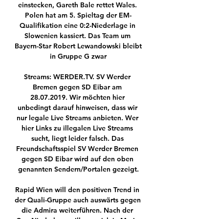
einstecken, Gareth Bale rettet Wales. 
Polen hat am 5. Spieltag der EM-
Qualifikation eine 0:2-Niederlage in 
Slowenien kassiert. Das Team um 
Bayern-Star Robert Lewandowski bleibt 
in Gruppe G zwar

Streams: WERDER.TV. SV Werder 
Bremen gegen SD Eibar am 
28.07.2019. Wir möchten hier 
unbedingt darauf hinweisen, dass wir 
nur legale Live Streams anbieten. Wer 
hier Links zu illegalen Live Streams 
sucht, liegt leider falsch. Das 
Freundschaftsspiel SV Werder Bremen 
gegen SD Eibar wird auf den oben 
genannten Sendern/Portalen gezeigt.

Rapid Wien will den positiven Trend in 
der Quali-Gruppe auch auswärts gegen 
die Admira weiterführen. Nach der 