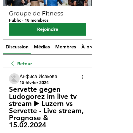
Groupe de Fitness
Public
·
18 membres
Rejoindre
Discussion
Médias
Membres
À propos
Retour
Анфиса Исакова
15 février 2024
Servette gegen 
Ludogorez im live tv 
stream ▶️ Luzern vs 
Servette - Live stream, 
Prognose & 
15.02.2024