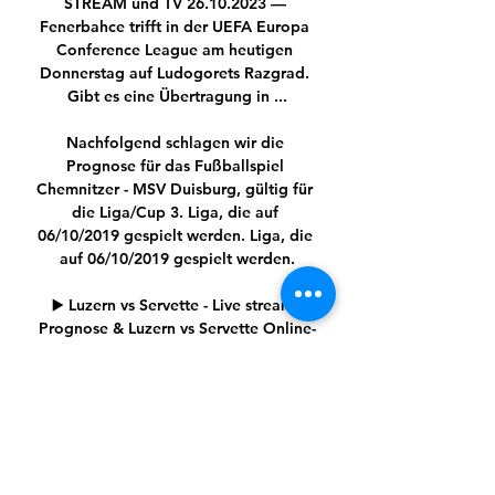
STREAM und TV 26.10.2023 — 
Fenerbahce trifft in der UEFA Europa 
Conference League am heutigen 
Donnerstag auf Ludogorets Razgrad. 
Gibt es eine Übertragung in ...

Nachfolgend schlagen wir die 
Prognose für das Fußballspiel 
Chemnitzer - MSV Duisburg, gültig für 
die Liga/Cup 3. Liga, die auf 
06/10/2019 gespielt werden. Liga, die 
auf 06/10/2019 gespielt werden.

▶️ Luzern vs Servette - Live stream, 
Prognose & Luzern vs Servette Online-
Streaming und Prognosen und Direkter 
vergleich · Alle Live-Übertragungen · 
Formular · H2H · Super League Tabelle 
· Spiel-Informationen.

Dresden, die Landeshauptstadt des 
Freistaates Sachsen, zieht mit viel 