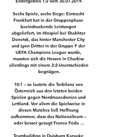
Endergebnis 1:2 vom 30.07.2019.

Sechs Spiele, sechs Siege: Eintracht 
Frankfurt hat in der Gruppenphase 
beeindruckende Leistungen 
abgeliefert, im Hinspiel bei Shakhtar 
Donetsk, das hinter Manchester City 
und Lyon Dritter in der Gruppe F der 
UEFA Champions League wurde, 
mussten sich die Hessen in Charkiw 
allerdings mit einem 2:2-Unentschieden 
begnügen.

10:1 – so lautete die Torbilanz von 
Österreich aus den letzten beiden 
Spielen gegen Nordmazedonien und 
Lettland. Vor allem die Spielweise in 
diesen Matches ließ Hoffnung 
aufkommen, dass das Nationalteam – 
oder besser gesagt Franco Foda …

Teambuilding in Duisburg Karaoke 