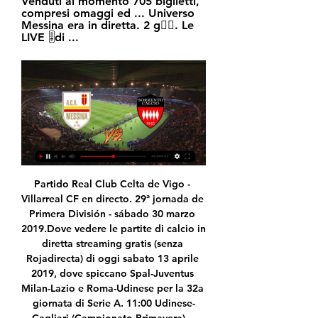
Venduti al momento 705 biglietti, 
compresi omaggi ed ... Universo 
Messina era in diretta. 2 g󰞋󱟠. Le 
LIVE 🎚️di ...
Partido Real Club Celta de Vigo - Villarreal CF en directo. 29ª jornada de Primera División - sábado 30 marzo 2019.Dove vedere le partite di calcio in diretta streaming gratis (senza Rojadirecta) di oggi sabato 13 aprile 2019, dove spiccano Spal-Juventus Milan-Lazio e Roma-Udinese per la 32a giornata di Serie A. 11:00 Udinese-Cagliari (Campionato Primavera) – Sportitalia (Canale 60 Digitale Terrestre, 225 Satellite, Online su sportitalia.com).

2020-7-6 · Napoli – Hellas Verona streaming, probabili formazioni, diretta TV Francesco Saverio Petito 19 Ott, 2019 Napoli – Hellas Verona streaming, sabato 19 ottobre ore 18.00 in diretta TV.

Una fiaba al giorno in video, in attesa di poterle raccontare di nuovo dal vivo, nei teatri o nelle librerie. In questi giorni, l’attrice Marina Folena, alias La Cantastorie, ha pensato di non lasciare solo il suo giovanissimo pubblico.

Calendario ufficiale e lista risultati UEFA Champions League. Non solo calendario Segui il tuo club preferito e resta in contatto per assicurarti di essere aggiornato sul tuo calendario.

Collegamento. Ascolta l'audio registrato martedì 19 settembre 2017 in radio. Carovana per la Giustizia in Puglia. Collegamento con Sergio D'Elia in v...

Partita Messina vs Sorrento - Girone C Mon - · STADIO: Franco Scoglio - San Filippo, Messina Aggiungi al calendario Diretta TV: SKY. Messina. logo Messina. Partita da giocare. -. Sorrento. logo ...

Il live di Tampa Bay Rays Atlanta Braves risultati in diretta (e live video streaming online) in tempo reale, inizia il 27 lug 2020 alle 22:40 UTC in MLB, Regular Season, USA.

UEFA: ufficiale la chiusura degli stadi per Valencia-Atalanta e Inter-Getafe. Siviglia-Roma si giocherà a porte aperte La Roma passa a Friedkin, Pallotta sbarcato a New York per le firme

DIRETTA/ Sorrento Messina (risultato finale 1-0) 8 ott 2023 — Diretta Sorrento Messina streaming video e tv, quote e risultato live del match valido per la 7^ giornata di Serie C (8 ottobre 2023)

Interessante sfida domani sera al “Mapei Stadium” di Reggio Emilia, tra il Sassuolo e il neopromosso, Hellas Verona, due squadre che giocano un ottimo calcio. I neroverdi, sono reduci dal pirotecnico 3-3 imposto lunedì a S.Siro, all’Inter, mentre gli scaligeri da una sconfitta interna un pò troppo pesante contro il …

Minuto 93′ della sfida con la Spal.Apertura in area di rigore per Zmrhal.Siamo un po’ defilati sulla destra dalla porta difesa da Letiza, estremo dei ferraresi.L’ex capitano dello Slavia Praga non ci pensa sue volte e calcia di potenza e precisione con la palla ad infilarsi nell’angolino basso alla sinistra del portiere. Un gol bellissimo a fare esplodere di gioia il Brescia e Jaromir.

RB Leipzig risultati in diretta (e live video streaming online) in tempo reale, rosa della squadra con calendario della stagione e risultati. RB Leipzig giocherà la prossima partita di DFB Pokal il 11 set 2020 contro 1. FC Nürnberg.Quando la partita inizia, sarà in grado di seguire 1.

Streaming Taranto Giugliano in diretta gratis Serie C, dove 13 ore fa — Diretta Live e Streaming Gratis [[SPORT IN Roma Sassuolo diretta tv e live streaming su Now 14 FEBBRAIO. 18:30 - ACR Messina - Sorrento ...

(Lo streaming si aprirà su un popup) Informazioni Napoli Canale 21 ( www.canale21.it ) è l’emittente storica (la prima a trasmettere via etere) del Mezzogiorno che, dal 1976, offre una costante copertura dei fatti e gli eventi di Napoli e Campania e che da oggi diviene visualizzabile interamente online e senza costi da qualsiasi luogo 24 ore su 24.

2020-7-13 · L'FC Haka è una società calcistica finlandese con sede nella città di Valkeakoski. Per il numero di trofei vinti, è considerato uno dei club più importanti del suo paese[1]. Nella stagione 2019 partecipa alla Ykkönen, la seconda serie del campionato finlandese di calcio.

Per te abbiamo pubblicato tutte le statistiche di SC Paderborn 07 II - Sportfreunde Siegen.Scopri il tuo pronostico e scommetti responsabilmente con il nostro calcolo delle percentuali di vittoria delle due squadre. Le analisi relative al campionato del Germania - Oberliga Westfalen puoi trovarle su I Pronostici Vincenti, iscriviti e, nel frattempo, valuta i calcoli relativi alla partita della.

La definizione Green Team che abbiamo dato al nostro gruppo di lavoro non è solo riferita alle nostre idee, ai nostri ideali, alla nostra impronta televisiva, ma è soprattutto un impegno che ci assumiamo con il nostro pubblico di telespettatori e di surfers di usare tutta la nostra sensibilità e il nostro coraggio per proporre un modello di sviluppo economico e sociale, molto diverso da.

Hellas Verona-Atalanta : Atalanta-Hellas Verona: Inter-Parma : Parma-Inter: Livorno-Milan : Milan-Livorno: Napoli-Udinese : Udinese-Napoli: Roma-Fiorentina : Fiorentina-Roma: Sampdoria-Catania : Catania-Sampdoria: Sassuolo-Chievo : Chievo-Sassuolo: Torino-Lazio : Lazio-Torino : Giornata n. 16 (andata) - 15 dicembre 2013 : Giornata n. 35.

Segui le ultime notizie de La Stampa e rimani aggiornato su tutti i fatti di cronaca, politica, economia e molto altro in Italia e nel mondo.

Presente sul Mercato dal 1992, oggi Acqua & Sapone è la piu grande catena della bellezza e dell' igiene, l'unica che nel suo settore offre un servizio completo ai suoi clienti.

Roma, nervi tesi dopo la Spal: lo sfogo di Ranieri nello spogliatoio. Il tecnico si è scagliato contro i giocatori, nella pancia dello stadio Mazza prima che davanti ai microfoni: "Non avete più.

Con NOW TV hai Film, Serie TV, Show, documentari, cartoni animati, programmi per bambini e sport online, in streaming live e on demand. Attiva subito!

Scopri dove puoi vedere il Film Jumanji - Benvenuti nella Giungla in streaming legale. Per ogni piattaforma di streaming troverai la disponibilità in abbonamento, noleggio, acquisto e prezzi per.

Hesgoal Juventus Lecce streaming: DIRETTA LIVE – come vederla. La capolista Juventus apre la 28ª giornata di Serie A ospitando il Lecce di Fabio Liverani. La Vecchia Signora comanda la classifica con 66 punti, frutto di 21 vittorie, 3 pareggi e 3 sconfitte, e cerca di mantenere il suo vantaggio sulla Lazio di Simone Inzaghi, prima inseguitrice.

Cronaca Messina - Sorrento - Live: la partita in diretta Segui la diretta di Messina - Sorrento aggiornata in tempo reale. Coltiva la tua passione su Corriere dello Sport.

Post su Maglia Svezia poco prezzo scritto da francemaillotdefootball2018. Abbiamo tutti i Maglie calcio 2019 che hai bisogno, compresi i bambini, le donne, le giacche, Giacca,il Calzini,calzino, le camicie di formazione e molto altro ancora – tutti ai migliori prezzi in rete con costi di spedizione a basso costo e senza ritorno. Dopo Barcellona, Zlatan Ibrahimovic è passato all’AC Milan.

Calcio su Diretta Mobile - risultati in tempo reale per il tuo PDA 18:30ACR Messina - Sorrento -:- 18:30Latina - Catania -:- 18:30Taranto Questa versione per cellulare pero ha parametri diversi rispetto al sito Diretta.it per ...

Sorrento vs ACR Messina risultati, statistiche H2H | Calcio Segui Sorrento vs ACR Messina risultati, statistiche h2h, ultimi risultati, news e altre informazioni su Diretta.

Dall'11 gennaio al 3 maggio 2020, scoprite il viaggio incantato di Elsa, Anna e dei loro amici ! Per la prima volta a Disneyland® Paris, durante le celebrazioni di Frozen. Lasciatevi travolgere da una tempesta di emozioni di fronte alla leggenda di Frozen che prende vita sotto ai vostri occhi.

ULTIMI COMMENTI. Federico Militello su LIVE F1, Test Barcellona 2020 in DIRETTA: Leclerc a un soffio da Ricciardo e davanti a Hamilton. Dalle 14.00 l’ultima sessione; riax su Biathlon, Europei.

Leganés Getafe La Liga. Venerdì sera, alle 21:00, allo stadio Butarque torna la Liga con l’anticipo della ventesima giornata tra Leganès e Getafe.I madridisti, in leggera ripresa grazie alla cura Aguirre, hanno pareggiato in casa del Valladolid per 2-2, confermando il penultimo posto a quota 14: per salvarsi servirà un grande girone di ritorno.

Il Messina siamo noi VERSO MESSINA- SORRENTO Venduti al momento 705 biglietti, compresi omaggi ed Universo Messina era in diretta. 2 g󰞋󱟠. Le LIVE 🎚️di ...

Web Radio di Lecce – Le Radio locali nella provincia di Lecce – Webradio Lecce Le radio del seguente elenco sono disposte in ordine alfabetico. Il nome della radio è linkato alla home page della medesima, a continuazione vengono indicate le località, la url ed infine il comando “Play” per aprire la pagina dove sono presenti le dirette streaming.

SPAL-Milan live con formazioni ufficiali, risultato, pagelle, tabellino e sintesi. Cronaca testuale della ventinovesima gara di Serie A. SPAL-Milan: ventinovesima giornata di campionato, i rossoneri scenderanno in campo a Ferrara ospiti degli uomini di Di Biagio.Le due vittorie, entrambe convincenti, ottenute contro Lecce e Roma in questa ripresa di stagione hanno dato una nuova e quasi.

13 gen 2020 - Affitta da persone del posto a Vermoim, Portogallo a 18€ a notte. Trova alloggi unici per soggiornare con host del posto in 191 Paesi. Airbnb, casa tua, ovunque nel mondo.

Sorrento vs Latina | Serie C Acr Messina logo Acr Messina. 32. 25889. 2629-3. Catania logo Catania. 31. 258710 Video · Segnalazioni · Opinioni · Accedi. CataniaToday è in caricamento. , ...

ULTIMI COMMENTI. Federico Militello su LIVE F1, Test Barcellona 2020 in DIRETTA: Leclerc a un soffio da Ricciardo e davanti a Hamilton. Dalle 14.00 l’ultima sessione; riax su Biathlon, Europei.

Web Radio di Brescia – Le Radio locali nella provincia di Brescia – Webradio Brescia Le radio del seguente elenco sono disposte in ordine alfabetico. Il nome della radio è linkato alla home page della medesima, a continuazione vengono indicate le località, la url ed infine il comando “Play” per aprire la pagina dove sono presenti le dirette streaming.

Risultati, classiche, serie A, campionati stranieri, livescore di calcio, basket, tennis, goal in diretta, scommesse, risultati e goal in tempo reale, live goals e video di partite su 