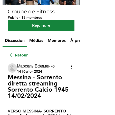
Groupe de Fitness
Public
·
18 membres
Rejoindre
Discussion
Médias
Membres
À propos
Retour
Марсель Ефименко
14 février 2024
Messina - Sorrento 
diretta streaming 
Sorrento Calcio 1945 
14/02/2024
VERSO MESSINA- SORRENTO 