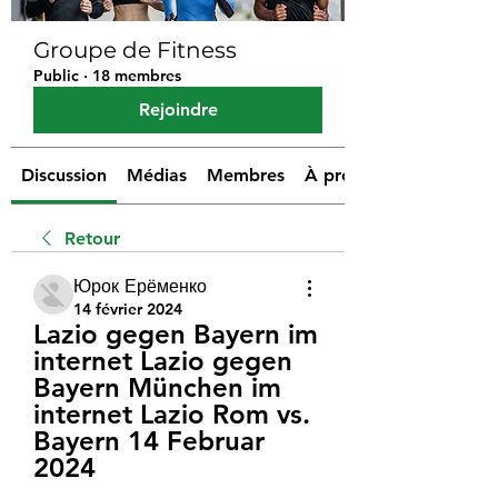
Groupe de Fitness
Public
·
18 membres
Rejoindre
Discussion
Médias
Membres
À propos
Retour
Юрок Ерёменко
14 février 2024
Lazio gegen Bayern im 
internet Lazio gegen 
Bayern München im 
internet Lazio Rom vs. 
Bayern 14 Februar 
2024