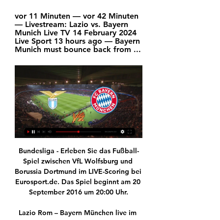
vor 11 Minuten — vor 42 Minuten 
— Livestream: Lazio vs. Bayern 
Munich Live TV 14 February 2024 
Live Sport 13 hours ago — Bayern 
Munich must bounce back from ...
Bundesliga - Erleben Sie das Fußball-Spiel zwischen VfL Wolfsburg und Borussia Dortmund im LIVE-Scoring bei Eurosport.de. Das Spiel beginnt am 20 September 2016 um 20:00 Uhr.

Lazio Rom – Bayern München live im TV und Stream vor 2 Tagen — Private Internet Access Bei ServusTV Österreich läuft am Mittwoch, den 14. Februar 2024, um 21 Uhr das Spiel Lazio Rom gegen Bayern München ...

Die Hoffnungen, mit einem Heimsieg gegen den SC Leipzig den Tickets zum Final Four in Hamburg näher zu kommen, starben am Mittwoch in einer Flut von Fehlern und Fahrkarten im eigenen Angriff.

Ajax Amsterdam – Tottenham Hotspur Champions League Rückspiel Tipp und Quoten zum Rückspiel am 08.05.2019 - Gelingt das Wunder nun endgültig für Ajax?

Tooor für Eintracht Frankfurt, 4:1 durch Ante Rebić Rebić schiesst Frankfurt ins Achtelfinale! Zur Vorarbeit spitzelt Gaćinović in einem Shakhtar-Einwurf und legt den Ball in den Lauf des.

Champions League i | My Site 2 Gruppe | Beyondyoga vor 14 Stunden — Lazio gegen Bayern im internet FC Bayern: Champions League im Livestream und TV sehen 14/02/2024 Liveübertragung vor 9 Stunden — Der Ball ...

– Der SC Magdeburg hat nur mit Mühe eine Pleite gegen Außenseiter TSV Hannover-Burgdorf vermieden und ist als erstes Team ins Finale um den deutschen Handball-Pokal eingezogen.

Urs Richner zeigt im Zündholzmuseum in Schönenwerd Bier-Artikel aus 50 Jahren Sammelarbeit. «Du kannst nicht alles haben», sagt Urs Richner. Wenn der 60-jährige Werkmeister vom Bauamt der Gemeinde Gränichen den Mund auftut, bekommt man erdige Wynentaler Mundart zu hören. Er ist aufgewachsen

Eine Woche nach dem Sieg gegen Zürich punktet Lugano auch gegen den nächsten grossen Gegner. Basel ist über weite Strecken zwar die aktivere Mannschaft, kommt im Tessin aber nicht über ein Unentschieden hinaus.

Highlights: Fc Aarau vs Fc Lausanne - Sport (04.05.19) Highlights: Fc Lausanne - Sport vs Fc Aarau (24.08.19) Damit das Video zum Spiel beginnt, musst du die Werbeanzeigen schließen, die es behindern. Üblicherweise werden 5 Minuten nach dem Spielbeginn mehr Kanäle mit besserer Qualität hinzugefügt.

Das neueste zu The Voice of Germany: "So was noch nicht auf unserer Bühne gesehen": Steht die "The Voice"-Siegerin schon fest? In den "Sing-Offs" kommen nur zwei von zehn Kandidaten pro Team weiter.

Was es heisst, mit der Erbkrankheit zu leben, zeigt das Porträtbuch «Ausser Atem – Leben mit Cystischer Fibrose» eindrücklich auf. Das Buch entstand aus Anlass des 50-Jahr-Jubiläums der CFCH im Jahr 2016. Es soll Menschen, die mit der Krankheit Cystische Fibrose (CF) leben, ein Gesicht und eine Stimme geben.

Nürnberg ist für die Adler ein gern gesehener Gegner in K.o.-Spielen, bei bislang acht Aufeinandertreffen behielten sie stets die Oberhand. Das zweite Spiel der Serie findet am Freitag (19.30.

Champions League: Lazio Rom vs FC Bayern live im TV vor 2 Tagen — Live im TV und Online-Stream: So seht ihr das Hinspiel vom Champions-League-Achtelfinale zwischen Lazio Rom und dem FC Bayern München.

Jan Andre Aasland (Frisk Asker): Klagenfurt ist eine traditionsreiche Österreichische Mannschaft, die in den letzten Jahren eine stabile Position in der EBEL inne hatte. Der bekannteste Spieler der letzten Saison beim KAC war unser Norwegischer Nationaltorhüter Lars Haugen.

Online Sportwetten - Livewetten wie noch nie – egal ob Sie ein Fan von Fussball, Tennis, Basketball oder Eishockey sind oder ob Sie sich im Speziellen für die deutsche Fussball Bundesliga, die spanische Primera Division, englische Premier League, italienische Serie A oder die Fußball EM Wetten interessieren, , mit Tipico liegen Sie immer.

Der EHC Biel musste für den Sieg gegen den SC Bern bis ins Penaltyschiessen, die ZSC Lions schiessen 5 Tore gegen Lausanne. 2019-09-21 08:53 164 Tage ist es her, als sich der SC Bern und der EHC Biel zum letzten Mal gegenüberstanden.

Düsseldorf! Düsseldorf hat so viel zu bieten, sodass wir gar nicht in der Lage sind, bei allen Events dabei zu sein um Fotos, Videos und Berichte davon zu erstellen. Deshalb suchen wir Verstärkung für unser Team. Wenn du z.B. gerne über Sport, Düsseldorfer Panther, DEG oder Fortuna schreiben möchtest, dann melde dich einfach. Nix muss.

Union Neukirchen/Enknach siegt klar gegen Riegerting Union St. Johann/Walde feiert gegen Mattighofen ersten Sieg im Frühjahr SV Weng meldet sich eindrucksvoll zurück TSV Frankenmarkt gewinnt Spitzenspiel und baut Führung aus USV St. Pantaleon setzt Heimserie gegen Lochen fort

Alle Infos, wie Ihr Lazio Rom vs. FC Bayern verfolgen könnt vor 3 Tagen — Im Achtelfinale der Champions League geht es für den FC Bayern gegen Lazio Rom. ONLINE STORE. Die neue adidas Teamline. Jetzt entdecken.

Hard „Wir wollen in dieser Saison kein Ligaheimspiel verlieren“, kündigte Alpla-HC-Hard-Cheftrainer Klaus Gärtner vor Saisonbeginn an. Nach drei Siegen gegen Bärnbach/Köflach (30:25), Graz (32:30) und Bregenz (26:22) muss der 44-jährige Deutsche sein Saisonziel nun korrigieren.

Mit dem erlösenden 5:2-Sieg gegen Zug 94 hat der FC Baden gezeigt, dass sie das Siegen nicht verlernt haben. Dank dem ersten Dreier nach einer fast einmonatigen Durststrecke könnte die Esp-Truppe mit einem Sieg gegen GC II gar zwischenzeitlich auf den 2.Tabellenplatz klettern. Verfolgen Sie die Partie (ab 19:45 Uhr) hier im Liveticker.

Die online Sportwetten Tipp Vorhersagen bzw. Prognosen der Wetten basieren u.a. auf genauer Wett Analyse wichtiger Tipp Faktoren, um nur einige davon zu nennen : Head-to-Head Statistik Augsburger Panther und Düsseldorfer EG bis 24.03. Form der Eishockey Mannschaft Augsburger Panther vor dem Spiel am 24.03.19

Tv-sendung Fussball-bundesliga Sc-paderborn-07-1-fsv-mainz-05-7-spieltag Bid_144969588 | Finden Sie einfach die besten Sendungen im TV-Programm heute. Ihr Fernsehprogramm auf einen Blick.

Lazio Rom gegen FC Bayern - Champions League HEUTE vor 9 Stunden — Lazio gegen Bayern HEUTE LIVE! Alle Infos zur Übertragung! Sky Sport. 14.02.2024 | 08:23 Uhr. Am Mittwoch (14.2.) geht es wieder los in der Champions League ...

FC Bayern München heute live im Free-TV: Wer zeigt vor 7 Stunden — Für die Übertragung im Internet zeichnet sich der Das Spiel der Bayern gegen Lazio Rom wird zudem im linearen Fernsehen übertragen.

Zentral-Theater - Poststraße 29, 32139 Spenge: | Aktuelles Kinoprogramm, Kino, Film- und Kino-Infos, Online-Tickets, News, Events und vieles mehr...

FC Augsburg gegen Borussia Dortmund im Live Stream? Nicht nur auf Grund der derzeitigen Tabellenkonstellation kommt es am Freitagabend zum denkbar ungleichen Duell zwischen dem FC Augsburg und Borussia Dortmund. Live im Fernsehen verfolgen kann man diese Partie aber wieder nur,wenn man sich für ca. 5€ im Monat den Euro Sport Player herunterlädt.

Die selbstsicheren, coolen ZSC Lions gewinnen das 7. Spiel in Lugano 2:0 und damit die Schweizer Meisterschaft. Die Entscheidung ist bereits am Mittwoch im Hallenstadion gefallen. Welch ein Scheitern! Welch eine Dramatik. Lugano hat den grossen, …

SV Sudhagen II Türk Gücü Paderborn II SC GW Paderborn IV SC RW Verne II SV GW Anreppen II Suryoye Paderborn II Intern. FC Paderborn VfB Holsen II PSV Stukenbrock-Senne II FC Kurden Paderborn SV Etteln II SG Scharmede/Thüle III SC GW Paderborn II DJK/SSG Paderborn SV 21 Büren III VfB Salzkotten II

Wir verwenden Cookies, um Ihnen das beste Nutzererlebnis bieten zu können. Wenn Sie fortfahren, diese Seite zu verwenden, nehmen wir an, dass Sie damit einverstanden sind.

Das Grand Hotel National ist ein 5 Sterne Hotel in Luzern. Gegründet im Jahr 1870, vereint das Grand Hotel stilvolle Grandezza mit Tradition und Modernem.

Der FC Aarau muss sich im Heimspiel gegen den Tabellenführer FC Lausanne-Sport nach drei Gegentoren in der Startphase mit 1:3 geschlagen geben. In der Nachspielzeit wurde Geoffroy Serey Dié mit der Ampelkarte des Feldes verwiesen.

Dass die Ladies in Black bezaubernd sind und auf dem Feld oft für Magie sorgen, weiß nach 10 Jahren Bundesliga jeder Volleyballfan. Aber dass Du Dir die Zauberei mit an den Frühstückstisch oder ins Büro nehmen kannst, ist neu. Fülle Deine Magic Tasse mit einem heißen Getränk und …

Rolling Stones trauern um Bobby Keys Auf Rolling-Stones-Klassikern wie "Brown Sugar" und "Life With Me" hat sich Bobby Keys mit seinem Saxophon verewigt.

Beide Mannschaften haben noch einmal alles versucht, jedoch musste die endgültige Entscheidung im Elfmeterschießen fallen. Abdallah El Said hat gleich den ersten Strafstoß für Ägypten vergeben. Während alle weiteren Ägypten-Profis ihre Penalty verwerten konnten, vergab Ajax Amsterdam-Spieler Bertrand Traoré für Burkina Faso.

Auf dieser Seite zeigen wir euch, wie ihr ORF eins im Live-Stream empfangen und online schauen könnt. Wenn ihr bspw. heute abend um 20:15 Uhr "Feuer und Flamme" online am PC, Tablet oder.

Was für eine Kulisse, welch mitreissende Stimmung: Wenn die MT Melsungen zu ihren Heimspielen in der Handball-Bundesliga lädt, dann wird es in der Kasseler Rothenbach-Halle richtig laut. Nervenaufreibend und spannend sowieso. Handball auf höchstem Niveau eben. Da treffen schließlich die Besten der Besten dieser Sportart aufeinander.

So fasst die Newsstrecke die wichtigsten Ereignisse in der Eishockey-Welt zusammen. Unter DEL Spiele findet man alle anstehenden Begegnungen in der deutschen Top-Liga und unter dem Reiter DEL Tabelle kann man die aktuelle Rangliste der Teams von den Hamburg Freezers bis zu den Nürnberg Ice Tigers …

24.01.2017 19:45: EV Zug: Lausanne HC: 3:2: 09.12.2016 19:45: EV Zug: Lausanne HC: 5:1: 24.09.2016 19:45: Lausanne HC: EV Zug: 3:2: 12.01.2016 19:45: EV Zug: Lausanne HC

Der SG Sonnenhof-Großaspach hat die Vertragsverlängerung mit zwei Spielern bekanntgegeben. Mittelfeldspieler Sebastian Bösel und Stürmer Timo Röttger spielen auch in der kommenden Saison für den Fußball-Drittligisten SG Sonnenhof Großaspach.

Der IIHF Continental Cup 2001/02 war die fünfte Austragung des von der Internationalen Eishockey-Föderation IIHF ausgetragenen Wettbewe