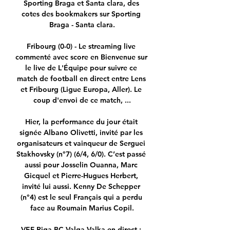
Sporting Braga et Santa clara, des 
cotes des bookmakers sur Sporting 
Braga - Santa clara.

Fribourg (0-0) - Le streaming live 
commenté avec score en Bienvenue sur 
le live de L'Équipe pour suivre ce 
match de football en direct entre Lens 
et Fribourg (Ligue Europa, Aller). Le 
coup d'envoi de ce match, ...

Hier, la performance du jour était 
signée Albano Olivetti, invité par les 
organisateurs et vainqueur de Serguei 
Stakhovsky (n°7) (6/4, 6/0). C’est passé 
aussi pour Josselin Ouanna, Marc 
Gicquel et Pierre-Hugues Herbert, 
invité lui aussi. Kenny De Schepper 
(n°4) est le seul Français qui a perdu 
face au Roumain Marius Copil.

VEF Riga BC Valga-Valka en direct : 