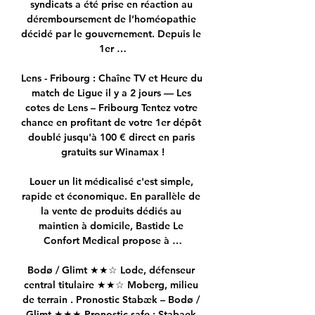
syndicats a été prise en réaction au 
déremboursement de l’homéopathie 
décidé par le gouvernement. Depuis le 
1er …

Lens - Fribourg : Chaîne TV et Heure du 
match de Ligue il y a 2 jours — Les 
cotes de Lens – Fribourg Tentez votre 
chance en profitant de votre 1er dépôt 
doublé jusqu'à 100 € direct en paris 
gratuits sur Winamax !

Louer un lit médicalisé c'est simple, 
rapide et économique. En parallèle de 
la vente de produits dédiés au 
maintien à domicile, Bastide Le 
Confort Medical propose à …

Bodø / Glimt ★★☆ Lode, défenseur 
central titulaire ★★☆ Moberg, milieu 
de terrain . Pronostic Stabæk – Bodø / 
Glimt ★★★ Pronostic safe : Stabaek 