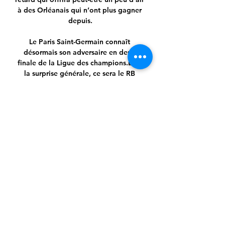
à des Orléanais qui n’ont plus gagner 
depuis.

Le Paris Saint-Germain connaît 
désormais son adversaire en demi-
finale de la Ligue des champions.Et à 
la surprise générale, ce sera le RB 
Leipzig qui est …

Ce vendredi soir, le club de Chambly 
va affronter lle FC Valenciennes à 
l'occasion de ce match de la première 
journée du championnat de la Ligue 2 
que l'on pourra regarder en direct …

cliquez sur un logo pour avoir les 
statistiques d'une équipe. samedi 02 
novembre 2019. Suresnes 23-21 Massy 
00-21. Issoire 07-13 AS Villeurbanne 16-
27. dimanche 03 novembre 2019. 
Chambéry 19-10 Rumilly 16-18. Vienne 