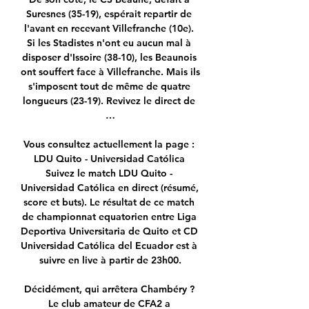
Suresnes (35-19), espérait repartir de 
l'avant en recevant Villefranche (10e). 
Si les Stadistes n'ont eu aucun mal à 
disposer d'Issoire (38-10), les Beaunois 
ont souffert face à Villefranche. Mais ils 
s'imposent tout de même de quatre 
longueurs (23-19). Revivez le direct de 
…

Vous consultez actuellement la page : 
LDU Quito - Universidad Católica 
Suivez le match LDU Quito - 
Universidad Católica en direct (résumé, 
score et buts). Le résultat de ce match 
de championnat equatorien entre Liga 
Deportiva Universitaria de Quito et CD 
Universidad Católica del Ecuador est à 
suivre en live à partir de 23h00.

Décidément, qui arrêtera Chambéry ? 
Le club amateur de CFA2 a 