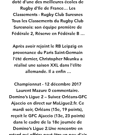
doté d'une des meilleures écoles de 
Rugby d'Ile de France… Les 
Classements - Rugby Club Suresnes 
Tous les Classements du Rugby Club 
Suresnois: son équipe première de 
Fédérale 2, Réserve en Fédérale B …

Après avoir rejoint le RB Leipzig en 
provenance du Paris Saint-Germain 
l’été dernier, Christopher Nkunku a 
réalisé une saison XXL dans l’élite 
allemande. Il a enfin …

Championnat - 12 décembre 2017 
Laurent Mazure 0 commentaire. 
Domino’s Ligue 2 – Suivez Orléans-GFC 
Ajaccio en direct sur MaLigue2.fr. Ce 
mardi soir, Orléans (15e, 19 points), 
reçoit le GFC Ajaccio (13e, 23 points) 
dans le cadre de la 18e journée de 
Domino’s Ligue 2.Une rencontre en 
retard qui offrira peut-être un peu d’air 