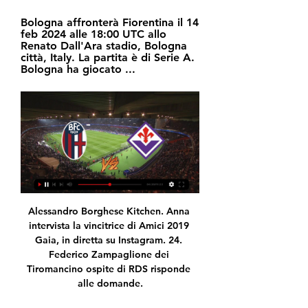
Bologna affronterà Fiorentina il 14 
feb 2024 alle 18:00 UTC allo 
Renato Dall'Ara stadio, Bologna 
città, Italy. La partita è di Serie A. 
Bologna ha giocato ...
Alessandro Borghese Kitchen. Anna intervista la vincitrice di Amici 2019 Gaia, in diretta su Instagram. 24. Federico Zampaglione dei Tiromancino ospite di RDS risponde alle domande.

Bologna 1909-ACF Fiorentina diretta Calcio 13 ore fa — Streaming video DAZN, probabili formazioni, quote e risultato live del match valevole per la 24^ giornata della Liga sp... Venticinquesima ...

(Lo streaming si aprirà su un popup) Informazioni Napoli Canale 21 ( www.canale21.it ) è l’emittente storica (la prima a trasmettere via etere) del Mezzogiorno che, dal 1976, offre una costante copertura dei fatti e gli eventi di Napoli e Campania e che da oggi diviene visualizzabile interamente online e senza costi da qualsiasi luogo 24 ore su 24.

L'Hellas Verona completa una rimonta da sogno contro il Torino: da 0-3 a 3-3 in un quarto d'ora. Condividi con.. HELLAS VERONA-TORINO 3-3 (primo tempo 0-1) Hellas Verona. La Serie A in Diretta TV e Live Streaming: date, orari e nuovo calendario di tutti i match. IERI A 23:00.

Ecco le immagini salienti delle partite della ventesima giornata d'andata del campionato 2019/2020 proposte dal sito ufficiale della Lega di Serie B. COSENZA-CROTONE 0-1 BENEVENTO-PISA 1-1 SPEZIA-CITTADELLA 1-1 PESCARA-SALERNITANA 1-2 CHIEVO-PERUGIA 2-0 LIVORNO-ENTELLA 4-4 JUVE STABIA-EMPOLI 1-0 FROSINONE-PORDENONE 2-2

Barrow e Arnautovic ribaltano il Dall'Ara: Bologna-Fiorentina 2-1 3:02ACF Fiorentina•4.6K views · 32:56 · Go to channel · Bologna: Inferno e Bologna Fc 1909•7.4K views · 2:16 · Go to channel · Gol serie A ...YouTube · DAZN Italia · 11 set 2022

La gran burbuja del fútbol: Los modelos de negocio que José María Gay de Liébana ·  2016 · ‎ Business & Economics... TV LIVORNO BOLOGNA CLUB SASSUOLO JUVENTUS JUVENTUS FC 151,0 15,6 % CHIEVOVERONA 68,7 7,1 % SSC NAPOLI 104,9 10,8 % ACF FIORENTINA 42,6 4,4 % FC ...

Parete soggiorno dal design attuale in offerta per completare il vostro living moderno. Mobile in finitura bianco laccato lucido con dettagli frontali e ripiani a vista …

E' ufficiale, anche Inter-Getafe, gara d'andata degli ottavi di Europa League in programma il 12 Marzo, si giocherà a porte chiuse. A comunicarlo è l'UEFA sul proprio sito ufficiale. Si attendono...

ACF Fiorentina vs Bologna 1909 diretta 9 gen 2024 — ACF Fiorentina vs Bologna 1909 diretta Bologna 1909 diretta tv Fiorentina-Bol 9 gennaio 2024 Your prediction, your game - Cast your vote!

Per te abbiamo pubblicato tutte le statistiche di SC Paderborn 07 II - Sportfreunde Siegen.Scopri il tuo pronostico e scommetti responsabilmente con il nostro calcolo delle percentuali di vittoria delle due squadre. Le analisi relative al campionato del Germania - Oberliga Westfalen puoi trovarle su I Pronostici Vincenti, iscriviti e, nel frattempo, valuta i calcoli relativi alla partita della.

Fiorentina-Bologna come e dove vederla: Sky o DAZN? 5 feb 2023 — Fiorentina-Bologna è trasmessa in diretta da Dazn, a partire dalle ore 18:00 del giorno 05-02-2023. Per vedere la partita occorre prima di tutto ...

UNIVERSIADI RAI PROGRAMMA – Sono stati illustrati nel corso di una conferenza stampa nella sede Rai di viale Mazzini a Roma i dettagli dell’impegno della Tv di Stato per l’Universiade Napoli 2019. Durante tutta la manifestazione, dal 3 al 14 luglio, ci saranno 60 ore di trasmissione: 5 ore al giorno con spazi su Rai2 – che trasmetterà anche la diretta della Cerimonia d’apertura la.

Come vedere partite in diretta gratis di Salvatore Aranzulla. Sei un grande appassionato di calcio e tutte le volte che puoi ti rechi direttamente allo stadio per seguire le …

Tieniti sempre aggiornato sulla tua squadra del cuore. Scopri le ultime news, il mercato e i risultati delle partite dell'Inter. Tutto quello che devi sapere per restare sempre informato sul mondo del calcio. Visita Gazzanet.gazzetta.it!

[LIVE] Segui il risultato York 9 Forge in diretta della partita con il nostro Livescore Calcio. Partita di Canadian Premier League giocata in data 25/05/19 20:00.

Benvenuto nel Cerca Servizi! In questa sezione potrai localizzare i Centri per l’Impiego, gli sportelli Informagiovani e le Università più vicini a te.

Bologna FC Bologna-Fiorentina | Conferenza prepartita di Motta. 24 ore fa. Monza-Bologna Bologna Football Club 1909 S.p.A.. SEDE Via Casteldebole 10, 40132 Bologna.

Allo Stadio Başakşehir Fatih Terim l’Istanbul Basaksehir batte il Copenaghen per 1 a 0. Nel primo tempo i padroni di casa colgono un palo al 9′ con Visca e mancano altre buone opportunità.

03.06.2020 ⚽Portimonense vs Gil Vicente ⚽Ponturi si Cote speciale ⚽ Analiza Statistici Avancronica ⚽Echipe probabile Jucatori Accidentati Ultimele rezultate directe ⚽Predictii Forma echipelor Portimonense vs Gil Vicente Citeste si ultimele discutii/comentarii.

Serie A - Fiorentina-Bologna: probabili formazioni, statistiche 4 feb 2023 — FIORENTINA-BOLOGNA, DOVE VEDERLA IN TV E LIVE STREAMING: DIRETTA ESCLUSIVA SU DAZN. Fiorentina-Bologna, domenica 5 febbraio, sarà trasmessa ...

Dove vedere Spal-Roma streaming e tv, 35a giornata Serie A. Link utili e consigli per seguire in diretta Spal-Roma e gli altri match in programma

Persa anche la vetta del campionato a causa di una sconfitta interna con la Juventus, l'Inter si ritrova a tallonare gli stessi bianconeri. Il percorso continentale è poi complicato dalla battuta d'arresto con il Borussia Dortmund, sconfitto a San Siro ma vittorioso in rimonta tra le mura amiche.

Le probabili formazioni di Rangers-Bayer Leverkusen, match valido per l'andata degli ottavi di finale di Europa League all'Ibrox Stadium di Glasgow

Leggi anche – Moviola Spal-Milan: gol annullato a Calhanoglu, espulso D’Alessandro – Foto Serie A, gli highlights di Spal-Milan Serie A, highlights Spal-Milan: gol e azioni partita. Di Biagio si copre con Missiroli e Fares per Valoti e Floccari, Pioli alza il contributo offensivo con Leao per Calabria. Il secondo tempo è un assedio, la Spal si rinchiude e respinge assalto dopo assalto.

Inter-Getafe, ipotesi campo neutro per il match di Europa League. L’Inter stasera ha giocato e perso contro la Juventus, il recupero della 26a giornata di Serie A. La sfida dello Stadium è stata giocata a porte chiuse, anche se l’allarme Coronavirus stasera ha giocato e perso contro la Juventus, il recupero della 26a giornata di Serie A. La sfida

Nedved: "Juve-Lione per Sarri non è il giorno del giudizio" Il dirigente bianconero: "La valutazione si fa sulla stagione intera. Il passaggio del turno è difficile, ognuno dia qualcosa in più"

Coppa Italia, dove vedere Fiorentina Bologna in tv e in L'incontro tra Fiorentina e Bologna sarà trasmesso su Mediaset, che lo manderà in onda in diretta esclusiva su Canale 5. Il match sarà trasmesso anche in ...

BRESCIA-NAPOLI STREAMING – La 25a giornata della Serie A 2019-20 si apre allo stadio “Mario Rigamonti”, dove si affrontano il Brescia di Diego Lopez e il Napoli di Rino Gattuso. Qui di seguito vi proponiamo tutte le info utili per vedere la partita in diretta streaming e in Tv, a partire dalle ore 20.45.. Brescia-Napoli Streaming Sky: Diretta Gratis Online

Il Vammalan Lentopallo è una società pallavolistica maschile finlandese, con sede a Sastamala: milita nel campionato finlandese di Lentopallon Mestaruusliiga.

benevento napoli avellino salerno emilia-romagna piacenza parma reggio nellemilia modena bologna ferrara ravenna forli rimini friuli-venezia-giulia udine gorizia trieste pordenone lazio viterbo rieti roma latina frosinone liguria imperia savona genova la spezia lombardia varese como sondrio milano bergamo brescia pavia cremona mantova lecco lodi

Bologna 1909 ACF Fiorentina gratis Fiorentina-Cagliari, dove 1 ora fa — TV, streaming, Dazn 14.02.2024 Statistiche testa a testa per Bologna FC 1909 vs. ACF Fiorentina nella Serie A. Le statistiche in.

La partita Wolverhampton – Espanyol del 20 febbraio 2020 in diretta: presentazione, formazioni e tabellino in tempo reale del match valido per l’andata dei sedicesimi di Europa League, calcio d’inizio alle ore 21 WOLVERHAMPTON – Questa sera, giovedì 20 febbraio, alle ore 21 andrà in scena.

I Radiodervish compiono 20 anni, concerto in diretta su Radio3 Rai Domenica 30 dicembre il gruppo di Nabil Salameh e Michele Lobaccaro sarà ospite della trasmissione «Zazà» su Radio 3, con un.

DIRETTA Inter-Hellas Verona, Live Serie A calcio: orari, programma, streaming, tv, formazioni 9 Novembre 2019 Redazione FirstRadioWeb È un’ Inter a caccia di risposte quella che oggi si appresta ad ospitare l’ Hellas Verona in un match molto delicato dal punto di vista psicologico.

SVEZIA DIVISION 2 SVEDESE classifica e risultati. CLASSIFICA SVEZIA - DIVISION 2 SVEDESE. NORRA GOTALAND - DIVISION 2 SVEDESE: pos. squadra: punti: gioc. vinte: nulle: perse

Il Club Sport Cartaginés Sociedad Anónima Deportiva (Club Sport Cartaginés) è una società calcistica costaricana fondata il 1º luglio 1906.Attualmente la squadra gioca la stagione 2008-2009 della Primera División de Costa Rica.La sua sede è l'Estadio José Rafael Fello Meza, i colori della squadra sono il bianco e l'azzurro, popolarmente conosciuti come "los de la Vieja Metrópoli".

Bologna - Fiorentina 2-1, la sintesi della partita - RaiNews 2:28TV · RaiPlay Sound · News · Sport · Bambini · Cultura · RaiPlayLearning. Chiudi menu. Vai Acf Fiorentina · Bologna FC 1909. Aree tematiche.RaiNews · Luca De Capitani, Rai Sport · 11 set 2022

Diretta tv e streaming Lecce-Brescia . Il match tra Lecce e Brescia, in programma domenica 28 Aprile con fischio d’inizio alle ore 21:00, sarà trasmesso sulla piattaforma online a pagamento di DAZN. Il grande calcio italiano ed europeo può comunque essere visto in …

Streaming di tutto il calcio gratis con i migliori siti di Marzo 2020. Partite in streaming su portali selezionati per voi in questo articolo.

Cosa dice il DCPM dell'8 marzo 2020: Se e dove si potrà giocare Dopo le convulse giornate di giovedì e venerdì, nei quali nella confusione generale quasi tutti i Comitati Regionali della FIGC avevano dec