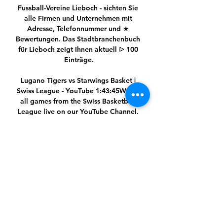
Fussball-Vereine Lieboch - sichten Sie 
alle Firmen und Unternehmen mit 
Adresse, Telefonnummer und ★ 
Bewertungen. Das Stadtbranchenbuch 
für Lieboch zeigt Ihnen aktuell ᐅ 100 
Einträge.

Lugano Tigers vs Starwings Basket | 
Swiss League - YouTube 1:43:45Watch 
all games from the Swiss Basketball 
League live on our YouTube Channel. 
Subscribe and make sure not to miss a 
game.

Lugano Tigers – Starwings Basel. 
LiveStream, Live Übertragung vor 2 
Tagen — Online Live Stream 
Übertragung schauen Lugano Tigers - 
Starwings Basel (14.02.24). Live Stream 
Basketball îíëàéí. - Live.
