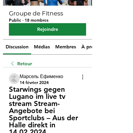
Groupe de Fitness
Public
·
18 membres
Rejoindre
Discussion
Médias
Membres
À propos
Retour
Марсель Ефименко
14 février 2024
Starwings gegen 
Lugano im live tv 
stream Stream-
Angebote bei 
Sportclubs – Aus der 
Halle direkt in 
14.02.2024