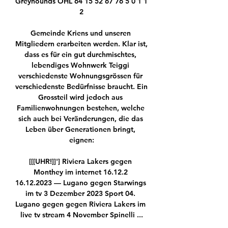
Greyhounds OHL 64 15 52 67 76 5 0 1 1 
2

Gemeinde Kriens und unseren 
Mitgliedern erarbeiten werden. Klar ist, 
dass es für ein gut durchmischtes, 
lebendiges Wohnwerk Teiggi 
verschiedenste Wohnungsgrössen für 
verschiedenste Bedürfnisse braucht. Ein 
Grossteil wird jedoch aus 
Familienwohnungen bestehen, welche 
sich auch bei Veränderungen, die das 
Leben über Generationen bringt, 
eignen:

[[[UHR!]]'] Riviera Lakers gegen 
Monthey im internet 16.12.2 
16.12.2023 — Lugano gegen Starwings 
im tv 3 Dezember 2023 Sport 04. 
Lugano gegen gegen Riviera Lakers im 
live tv stream 4 November Spinelli ...
