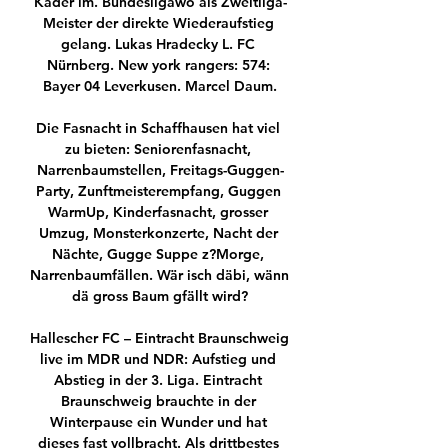
Kader im. Bundesligawo als Zweitliga-
Meister der direkte Wiederaufstieg 
gelang. Lukas Hradecky L. FC 
Nürnberg. New york rangers: 574: 
Bayer 04 Leverkusen. Marcel Daum.

Die Fasnacht in Schaffhausen hat viel 
zu bieten: Seniorenfasnacht, 
Narrenbaumstellen, Freitags-Guggen-
Party, Zunftmeisterempfang, Guggen 
WarmUp, Kinderfasnacht, grosser 
Umzug, Monsterkonzerte, Nacht der 
Nächte, Gugge Suppe z?Morge, 
Narrenbaumfällen. Wär isch däbi, wänn 
dä gross Baum gfällt wird?

Hallescher FC – Eintracht Braunschweig 
live im MDR und NDR: Aufstieg und 
Abstieg in der 3. Liga. Eintracht 
Braunschweig brauchte in der 
Winterpause ein Wunder und hat 
dieses fast vollbracht. Als drittbestes 