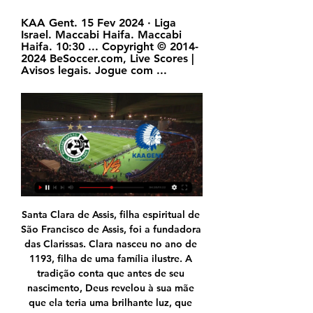
KAA Gent. 15 Fev 2024 · Liga 
Israel. Maccabi Haifa. Maccabi 
Haifa. 10:30 ... Copyright © 2014-
2024 BeSoccer.com, Live Scores | 
Avisos legais. Jogue com ...
Santa Clara de Assis, filha espiritual de São Francisco de Assis, foi a fundadora das Clarissas. Clara nasceu no ano de 1193, filha de uma família ilustre. A tradição conta que antes de seu nascimento, Deus revelou à sua mãe que ela teria uma brilhante luz, que iluminaria o mundo inteiro.

Guia de Jogos na TV - Hoje - Ao Vivo e Online ... Maccabi Tel Aviv, com Kiko Bondoso, venceu a Taça da Liga Israelita Haifa é em tempo real, atualizado ao vivo. Próximos jogos: 15.02. M. Haifa - Gent, 18.02.

O Santos apenas empatou com a Ponte Preta por 1 a 1 nesta quinta-feira, no estádio Moisés Lucarelli, em Campinas, em jogo válido pela 27ª rodada do Campeonato Brasileiro. O resultado devolve a segunda colocação ao alvinegro praiano, mas deixa os santistas a 10 …

Busque Banco Itau. Localize Rio nova recreio. Tudo sobre serviçõs em Rio de janeiro no bairro de Barra da tijuca. Portal sobre Agências Bancárias. Banco Itau Rio nova recreio – Barra da tijuca – Rio de janeiro no Rio de Janeiro Instituição Financeira: Banco Itau Agência Bancária: Agência do Banco Itau Rio nova recreio Número […]

Mata-mata da Liga Conferência: datas, onde assistir ao Acompanhe ao vivo o Maccabi Haifa Gent, 15 fevereiro 2024. Resultado, escalação, jogadores e estatísticas em direto.

Transmissão Vilinha – Corinthians x Chapecoense Já se inscreveu na Corinthians TV? Então inscreva-se e confira tudo que acontece no dia a dia do Timão: bit.ly/CorinthiansTV Experimente 1 mês grátis… Continue reading "AO VIVO – NARRAÇÃO CORINTHIANS X CHAPECONSE – BRASILEIRÃO 2019"

Assista PONTE PRETA X SÃO PAULO ao vivo na Globo – 25/11/2012 25/11/2012 por theihds Deixe um comentário A Rede Globo exibe neste domingo, dia 25, o confronto Ponte Preta x São Paulo , a partir das 17h, pelo horário de Brasília.

Dos 31 clubes da 4a Divisão, apenas 18 vão encarar a quartona! Os tradicionais Canto do Rio e Rubro ficaram de fora. Na Fase Preliminar, os quatro participantes se enfrentam em turno e returno. Os dois primeiros colocados avançam à 1a Fase. Na 1a Fase, teremos turno e returno dentro das chaves

Vasco e Avaí se enfrentam nesta quinta-feira (14), às 21h30, no Estádio São Januário, no Rio de Janeiro (RJ), pela rodada de ida da terceira fase da Copa do Brasil. A partida terá transmissão ao vivo online do SporTV (tv fechada). O SporTV Play transmite o jogo Vasco x Avaí ao vivo online

Assistir Paraná Clube x ASA-AL pela Copa do Brasil ao vivo, online, grátis. um deles certamente está transmitindo o jogo Paraná Clube x ASA-AL ao vivo, online. Selecione o canal desejado (abrirá uma nova janela): STV1. STV2.. criado com a finalidade de facilitar a busca de transmissões de jogos de futebol ao vivo.

Termina a partida! Triunfo do SL Benfica por 4-0 na recepção ao GD Chaves, em jogo que encerrou a 23.ª jornada da Liga NOS. Rafa (19'), João Félix (37'), Seferovic (43') e Jonas (90') foram os autores dos golos.

Flamengo x Santos Assistir Transmissão Flamengo x Santos Ao Vivo Mais informações Encontre este Pin e muitos outros na pasta BBB14 Ao Vivo de Tretando Sites .

Passagem de ônibus de Rodoviária Jabaquara, SP para Paraty, RJ. Horário de ônibus e preço das passagens da Reunidas Paulista saindo de Rodoviária Jabaquara, SP para Paraty, RJ

O Palmeiras enfrenta, neste sábado (27), o Vasco da Gama, pela décima segunda rodada do Campeonato Brasileiro. A partida acontece às 17h, no horário de Brasília, na Arena Palmeiras, em São Paulo – SP. O Verdão, atualmente, tem 26 pontos e divide a liderança com …

Maccabi Haifa FC Gent em directo há 10 horas — Ver resumo Maccabi Haifa e Gent se enfrentam pela ida da 2ª fase da Liga da Conferência. Apesar de não poder jogar em seu país, o Maccabi ...

By sporte77_wp2 On 2 de março de 2019 Tagged ao vivo, ao vivo - campeonato espanhol, barcelona, campeonato espanhol, football, futebol, futebol vive, goal, golo, gols, jogo, jogo ao vivo, jogos do dia, la liga, melhores momentos, messi, partida, partida de futebol, real madrid, real madrid x barcelona, real madrid x barcelona ao vivo, site ao.

Mas a torcida tricolor, a rubro-negra e os demais poderão assistir ao vivo a partida através do site da Federal Cearense de Futebol . A transmissão pode ser acompanhada por computador, tablet, smartphone e smarTV. O segundo jogo da final será realizado na próxima quarta-feira (13), às 21h, no Estádio do Junco, em Sobral.

Para assistir Benfica x Chaves ao vivo online tudo TV clique na imagem logo abaixo da chamada da partida. E depois você pode optar por expandir a tela. Vale lembrar que a transmissão aqui no Resenha Futebol Clube começa cerca de 30 minutos antes do início do jogo. AGUARDE O VÍDEO CARREGAR para assistir Benfica x Chaves ao vivo Tudo TV.

Maccabi Haifa vs KAA Gent futebol palpites 15/02/2024 Transmissão em directo dos jogos. Estatísticas completas dos jogos. Ver desporto ao vivo no seu gadget. O jogo Maccabi Haifa vs Gent ao vivo em azscore.com.br ...

Entre a 10.ª e a 15.ª jornada (4/5 de Janeiro de 2020) os dois clubes vão jogar em igualdade de situação casa/fora. O Benfica tem de aproveitar a pressão do FC Porto ter fazer sempre, pelo menos, o mesmo resultado do «Glorioso» para não correr o risco de passar a depender de “terceiros”.

O Flamengo segue em grande fase no Campeonato Brasileiro. Neste sábado, o time carioca deu sequência ao bom momento e venceu o Cruzeiro por 2 a 1, no estádio do Mineirão, em Belo Horizonte, pela 20.ª rodada, na abertura do segundo turno …

Você está em: Cuiabá. O paciente será conectado a uma máquina separadora, na qual é instalado um conjunto estéril de bolsas e soluções, selecionado de acordo com o componente sanguíneo que deve ser removido/substituído. O paciente é monitorizado durante a aférese.

A derrota de Porto Rico para o Brasil, por 3 sets a 0, no jogo de estréia do Campeonato Mundial Feminino de Vôlei, parciais 25/27,12/25 e 7/25 - 29 de setembro de 2018

O Flamengo detém alguns feitos interessantes: está entre os cinco clubes de futebol que nunca foram rebaixados para a segunda divisão (os outros são Cruzeiros, Santos, Internacional e São Paulo); juntamente com o Botafogo detém o recorde de maior sequência invicta do futebol brasileiro e foi o primeiro clube brasileiro que chegou a mil.

Itinerário Como Chegar P135 Barra Mansa via Volta Redonda Barra do Piraí. Agora que já demonstramos algumas dicas de como pegar o ônibus do Rio de Janeiro, vamos apresentar o itinieário para saber como chegar ao seu destino com agilidade e rapidez.

Futebol, Israel: M. Haifa Resultados em Direto, Live Score há 1 dia — Maccabi Haifa x Gent Palpite, Dica e Previsão de Jogo. Início - quinta-feira, 15 de fevereiro de 2024 (Liga Conf. da Europa)

Na tarde desta sábado, Bragantino e Ponte Preta se enfrentaram, pela 34º rodada do Campeonato Brasileiro da Série B. O duelo aconteceu no Estádio Nabi Abi Chedid, em Bragança Paulista. Cerca de quatro mil pontepretanos compareceram ao Nabizão e viu a …

Maccabi Haifa x KAA Gent Streaming Ao Vivo, Previsões Onde assistir ao vivo todos os jogos de hoje na TV ou online: Quinta – 15/02 17h00 – Maccabi Haifa x Gent – UEFA Conference League. Canais: Star+. 17h00 ...

Maccabi Tel Aviv x Gent » Placar ao vivo, Palpites KAA Gent é um evento de Futebol que vai ocorrer em 15 de fev. às 17:00. Você pode assistir a Maccabi Haifa FC vs. KAA Gent em streaming ao vivo na Star Plus.

Maccabi Haifa x Gent » Placar ao vivo, Palpites, dentro de 6 dias — Gent enfrenta o Maccabi Haifa pela Knockout Round Mata-mata do UEFA Europa C League, o jogo será transmitido por . Saiba agora onde assistir o ...

Ao vivo Envie a sua pergunta para eventos@sesc.com.br. Não consegue assistir a transmissão? Habilite o plugin Flash seguindo estas instruções ou acesse o link da transmissão utilizando outros navegadores.. 5.555 - Jacarepaguá - Rio de Janeiro/RJ » Tel:.

Campeonato paulista: transmissão Palmeiras x Ponte Preta ao vivo na tv e internet Link 1 – CLIQUE AQUI para assistir ou. Link 2 – CLIQUE AQUI para assistir * Os links disponibilizados pertencem a sites de terceiros, o 1News apenas ‘aponta’ os locais onde podem ser assistidas as transmissões.

Esporte Clube São Bernardo. Esportes. C.A Taboão da Serra - CATS SUB 20. Equipe de esportes amadora. Associação Paulista de Futebol. Empresa de mídia/notícias.

Em busca da primeira vitória no Paulistão, Corinthians e Ponte Preta se enfrentam neste sábado, às 19h (de Brasília), na Arena Corinthians, pela terceira rodada. O jogo entre Corinthians e Ponte Preta terá transmissão ao vivo do Premiere (com Gustavo Villani e Wagner Vilaron) e Tempo Real, com vídeos, no GloboEsporte.com, a partir de 18h.

As partidas terão transmissão da FPF TV. Pela Série B do Campeonato Brasileiro, Ponte Preta, Oeste e São Bento tentam a recuperação. O time campineiro tenta voltar ao G4 e terá um confronto direto contra o Sport-PE, que é quem ocupa o posto atualmente.. Amparo x Itapirense Atlético Mogi x União Mogi

Massimo Battaglini é um chef veneziano que, há exatos 20 anos, escolheu viver entre as montanhas na capital mineira. Ele possui alguns restaurantes pela cidade: a Osteria Mattiazi que já é referência;. Europa Jovem – Portugal, Rússia e Inglaterra – 2014. Roteiro da Together Operadora / Europa Jovem.

Gent vs Maccabi Haifa ao vivo 21.02.2024 há 21 horas — Previsão: Maccabi Haifa KAA Gent. Agora devemos colocar uma aposta estratégica baseada na nossa previsão. Depois de examinar cuidadosamente a ...

Maccabi Haifa — Gent: assistir transmissão online da partida Acompanha ao vivo o Maccabi Haifa Gent, 15 February 2024. Livescores, jogadores titulares e estatísticas em direto.

"O JOGO GINÁSIO - OVARENSE E A RÁDIO CLUBE FOZ DO MONDEGO O Sr. Paulo Dâmaso divulgou no blogue que mantém na Internet, um texto intitulado “Incompreensível e ilegal…”, relativo à impossibilidade da transmissão directa, pela Rádio Clube Foz do Mondego (RCFM), do jogo Ginásio – Ovarense dos play-off da Liga de Basquetebol.

André Santos iniciou a carreira no Figueirense tendo passagem também pelo Flam