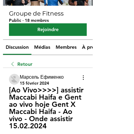
Groupe de Fitness
Public
·
18 membres
Rejoindre
Discussion
Médias
Membres
À propos
Retour
Марсель Ефименко
15 février 2024
[Ao Vivo>>>>] assistir 
Maccabi Haifa e Gent 
ao vivo hoje Gent X 
Maccabi Haifa - Ao 
vivo - Onde assistir 
15.02.2024