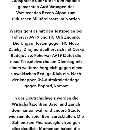
Aussprache über die in den Medien 
gemachten Ausführungen des 
Vorsitzenden Recep Alpan zum 
türkischen Militäreinsatz im Norden.

Weiter geht es mit den Testspielen bei 
Fehervar AV19 und HC Orli Znojmo. 
Die Ungarn testen gegen HC Nove 
Zamky, Znojmo duelliert sich mit Ceske 
Budejovice. Fehervar AV19 läutet die 
neue Testspielwoche am Dienstag mit 
einem weiteren Vergleich gegen einen 
slowakischen Erstliga-Klub ein. Nach 
der knappen 3:4-Auftaktniederlage 
gegen Poprad, kommt.

In der Deutschschweiz werden die 
Wirtschaftszentren Basel und Zürich 
dominanter, während andere Städte 
wie zum Beispiel Bern zurückfallen. Die 
Zahlen zum Finanzausgleich zeigen 
dies deutlich. Momentan haben die 