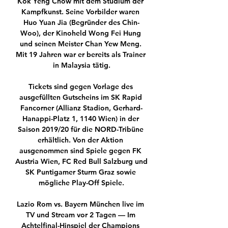
Kok Yeng Chow mit dem Studium der 
Kampfkunst. Seine Vorbilder waren 
Huo Yuan Jia (Begründer des Chin-
Woo), der Kinoheld Wong Fei Hung 
und seinen Meister Chan Yew Meng. 
Mit 19 Jahren war er bereits als Trainer 
in Malaysia tätig.

Tickets sind gegen Vorlage des 
ausgefüllten Gutscheins im SK Rapid 
Fancorner (Allianz Stadion, Gerhard-
Hanappi-Platz 1, 1140 Wien) in der 
Saison 2019/20 für die NORD-Tribüne 
erhältlich. Von der Aktion 
ausgenommen sind Spiele gegen FK 
Austria Wien, FC Red Bull Salzburg und 
SK Puntigamer Sturm Graz sowie 
mögliche Play-Off Spiele.

Lazio Rom vs. Bayern München live im 
TV und Stream vor 2 Tagen — Im 
Achtelfinal-Hinspiel der Champions 