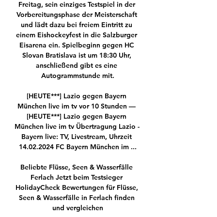
Freitag, sein einziges Testspiel in der 
Vorbereitungsphase der Meisterschaft 
und lädt dazu bei freiem Eintritt zu 
einem Eishockeyfest in die Salzburger 
Eisarena ein. Spielbeginn gegen HC 
Slovan Bratislava ist um 18:30 Uhr, 
anschließend gibt es eine 
Autogrammstunde mit.

[HEUTE***] Lazio gegen Bayern 
München live im tv vor 10 Stunden — 
[HEUTE***] Lazio gegen Bayern 
München live im tv Übertragung Lazio - 
Bayern live: TV, Livestream, Uhrzeit 
14.02.2024 FC Bayern München im ...

Beliebte Flüsse, Seen & Wasserfälle 
Ferlach Jetzt beim Testsieger 
HolidayCheck Bewertungen für Flüsse, 
Seen & Wasserfälle in Ferlach finden 
und vergleichen
