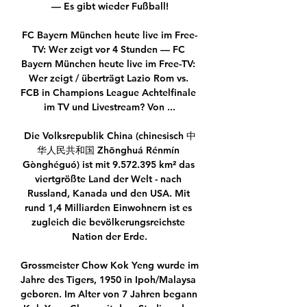
— Es gibt wieder Fußball!

FC Bayern München heute live im Free-
TV: Wer zeigt vor 4 Stunden — FC 
Bayern München heute live im Free-TV: 
Wer zeigt / überträgt Lazio Rom vs. 
FCB in Champions League Achtelfinale 
im TV und Livestream? Von ...

Die Volksrepublik China (chinesisch 中
华人民共和国 Zhōnghuá Rénmín 
Gònghéguó) ist mit 9.572.395 km² das 
viertgrößte Land der Welt - nach 
Russland, Kanada und den USA. Mit 
rund 1,4 Milliarden Einwohnern ist es 
zugleich die bevölkerungsreichste 
Nation der Erde.

Grossmeister Chow Kok Yeng wurde im 
Jahre des Tigers, 1950 in Ipoh/Malaysa 
geboren. Im Alter von 7 Jahren begann 