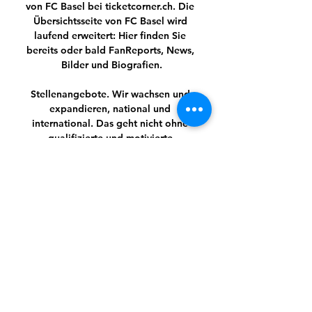
von FC Basel bei ticketcorner.ch. Die 
Übersichtsseite von FC Basel wird 
laufend erweitert: Hier finden Sie 
bereits oder bald FanReports, News, 
Bilder und Biografien.

Stellenangebote. Wir wachsen und 
expandieren, national und 
international. Das geht nicht ohne 
qualifizierte und motivierte 
Mitarbeiter(-innen). Werde Teil des 
ZAHORANSKY-Teams in einem 
Technologieunternehmen, das die 
Werte und Stabilität eines 
Familienunternehmens lebt.

((online!)) Lazio gegen Bayern im Live-
Stream Lazio Rom vs. vor 11 Stunden 
— vor 16 Stunden — Hier läuft Lazio 
Rom vs. FC Bayern live im TV und 
Stream. Das Achtelfinal-Hinspiel 