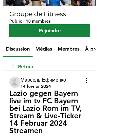
Groupe de Fitness
Public
·
18 membres
Rejoindre
Discussion
Médias
Membres
À propos
Retour
Марсель Ефименко
14 février 2024
Lazio gegen Bayern 
live im tv FC Bayern 
bei Lazio Rom im TV, 
Stream & Live-Ticker 
14 Februar 2024 
Streamen