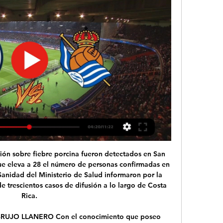
PSG | Market Research Group hace 11 horas — En Directo: PSG - Real Sociedad online PSG vs Real Sociedad, En Vivo, Octavos de Final 14/02/2024 PSG y Real Sociedad ya están ya listos ...

En directo PSG contra Real Sociedad vídeo del partido Paris hace 11 horas — En directo PSG contra Real Sociedad vídeo del partido Paris Saint Germain vs Real Sociedad: apuestas, pronóstico 14 febrero 2024 Ver en ...

¡Tus apuestas Macará Mushuc Runa SC a la mejor cuota! El partido tuvo lugar el 13 April a las 21h00 y el resultado fue 1 - 1. Las cuotas antes del comienzo del partido eran las siguientes: 1 0.00 X 0.00 2

El moderno AC Hotel La Línea es uno de los mejor ubicados hoteles en la Línea de la Concepción, a un paso de Gibraltar. Sus lujosas habitaciones y salones hacen de este hotel en la Línea de la concepción Cádiz el lugar ideal para vacaciones y eventos

Paris Saint-Germain - Real Sociedad en vivo, resultados Paris Saint-Germain Real Sociedad marcadores en directo (y ver en vivo gratis video streaming en directo) comienza el 14 feb 2024 a las 20:00 (Hora UTC) en ...

2020-5-25 · Miles de manifestantes en Hong Kong contra proyecto de ley chino sobre seguridad; Costa Rica se alista para los matrimonios igualitarios en clima de pandemia; Costa Rica suma 930 casos de COVID-19, 12 más este domingo; Universidades Públicas aportarán ₡9.800 millones al fondo de solidaridad para la atención de la pandemia

Online PSG-Real Sociedad en directo PSG vs. Real hace 11 horas — Online PSG-Real Sociedad en directo PSG vs. Real Sociedad EN VIVO por los octavos de final 14 febrero 2024 Transmisión en vivo hace 2 días ...

Sport Huancayo aguantó el cero en su arco y clasificó a la siguiente instancia de la Sudamericana tras igualar 0-0 con Argentinos Juniors. Sport Huancayo tenía el pase a la siguiente ronda de la Sudamericana y lo supo aprovechar, el equipo de Wilmar Valencia venía de un empate de a 1 en la Paternal lo que le llevo a mantenerlo en el Cuarto Centenario.

Palestino, en cambio, no pudo emular la corona obtenida en el Clausura 2015 ante Colo Colo y perdió en la final, tal como en los torneos Apertura 2016 (ante Universidad de Chile…

Santiago de Chile, 26 sep (EFE).- El fútbol vuelve a Chile después de una semana de parón con motivo de la celebración de las Fiestas Patrias en el país con la Universidad Católica asentada en la cabeza de la tabla con una diferencia de 13 puntos, un liderato que intentará reforzar en la jornada 22 a domicilio ante el Curicó Unido.

O Joinville empatou em 1 a 1 com o Marcílio Dias no sábado (29), em partida realizada na Arena pela 7ª rodada do Catarinense. O gol do Coelho foi marcado por Luquinhas, aos 29 minutos do primeiro tempo, igualando o marcador que havia sido inaugurado pelos visitantes.

PSG vs. Real Sociedad por la Champions League hace 8 horas — La transmisión EN VIVO y EN DIRECTO de PSG-Real Sociedad estará a cargo de los siguientes canales de TV y servicios de streaming de paga. Costa ...

Directo PSG vs Sociedad en vivo online Paris Saint hace 7 horas — Real Sociedad ONLINE vía ESPN y STAR Plus Real Sociedad EN VIVO Y EN DIRECTO por la Champions League? El encuentro

Obtén el resumen del partido Macará vs. Mushuc Runa. Advertencia Uso de Cookies. Para ayudarnos a mejorar este sitio web, personalizar tu experiencia y por motivos publicitarios, ¿estás de.

Del Libertador y del Jardín Japonés, y a 6 cuadras de Av. Santa Fe y Estación de Subte Scalabrini Ortiz Linea D. Con cochera.. y cochera en Palermo chico, uno de los mas exclusivos barrios. A tres cuadras del Malba a dos del shopping Alcorta y 3 cuadras de Av.

PSG vs REAL SOCIEDAD EN VIVO OCTAVOS DE - YouTube YouTube YouTube YouTube La Secta Deportiva Hace 12 horas Hace 12 horas

Por ahora no sabemos qué cadena echa el Olympique Lyonnais - Bayern München de Champions League el 19-08-2020 a las 21:00 (hora menos en Canarias)

Champions League: PSG - Real Sociedad: horario, dónde hace 5 horas — El partido entre PSG y Real Sociedad de octavos de Champions League se podrá ver por televisión en directo a través de Movistar+. También se ...

La Liga 1 continúa esta semana con partidazos para completar la fecha 7 del Torneo Apertura.El duelo de la jornada es sin duda entre Sport Boys vs Sporting Cristal desde el estadio Nacional. Sigue toda la programación, mejores jugadas desde Líbero.pe. Como se recuerda, solo se pudo jugar el duelo entre Universitario (0-0) y Cantolao. . Barristas de la U, rompieron el alejamiento social …

Eintracht Frankfurt entradas están ya disponibles a partir de 22,44 $ desde el 06 mar 2020. Somos la mayor plataforma secundaria de entradas para eventos en directo del mundo.. Eintrach Frankfurt vs FC Basel - Europa League 2019-20 Commerzbank Arena, Frankfurt, Alemania.

Resultado Boyacá Chicó Valledupar FC en directo: consulte las estadísticas de Boyacá Chicó Valledupar FC, partido del 30 September 2019 y siga el marcador en directo.

Avaí x Chapecoense é cancelado após casos de coronavírus. 10/07/2020 15:13 Após jogo do Catarinense, Chapecoense revela novos casos de Covid-19 no elenco. 07/07/2020 18:31 Chapecoense x Avaí AO VIVO: como assistir ao jogo na internet. 07/07/2020 16:17

Las novedades para este torneo, son que para este, la categoría se jugará con 15 equipos y en el 2021, se volverá a jugar con 16 equipos. La otra novedad que presentará este torneo, es el regreso a la categoría de San Marcos de Arica, quien vuelve a la categoría de plata del fútbol chileno, luego de un año de ausencia, tras ser campeón de la Segunda División Profesional 2019 y a 2.

A efectos de nuestra normativa de IRPF, en las ampliaciones de capital en las que se produzca por parte de un socio la renuncia, sin contraprestación, al derecho de suscripción preferente de acciones a favor de otros socios determina la existencia de una transmisión lucrativa que tributaría como ganancia patrimonial en el IRPF del renunciante transmitente, criterio que viene confirmado por.

El Ministerio de Igualdad está "siguiendo escrupulosamente los protocolos establecidos" 