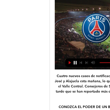
Cuatro nuevos casos de notificación sobre fiebre porcina fueron detectados en San José y Alajuela esta mañana, lo que eleva a 28 el número de personas confirmadas en el Valle Central. Consejeros de Sanidad del Ministerio de Salud informaron por la tarde que se han reportado más de trescientos casos de difusión a lo largo de Costa Rica.

CONOZCA EL PODER DE UN BRUJO LLANERO Con el conocimiento que poseo como BRUJO LLANERO usted podría encontrar la solución a todo tipo de problemas. Sea participe del poder de la brujer ía y los rituales de magia blanca, magia negra, vud ú y espiritismo.

Cienciano y Santos están igualados en el primer lugar con 41 puntos y son los equipos que se enfrentan directamente en esta última jornada. Asimismo, Alianza Atlético está en el puesto 3 con 40 puntos, Juan Aurich en el cuarto lugar con 39 unidades y Atlético Grau que viene de ganar la Copa Bicentenario está en el puesto 5 con 38 puntos.

copa peru en cusco El “Vendaval Celeste” siempre campeón Diego Silva de cabeza a los 30 minutos del complementario, en complicidad con Enmel Echegaray, puso el único tanto del partido definitorio ante Cienciano Junior en la etapa interdistrital de la Copa Perú, el que lo corona como campeón.

Encuentra Camiseta Universidad Catolica 2012 en Mercado Libre Chile. Descubre la mejor forma de comprar online.. Camiseta adidas Universidad De Chile 2012, M, Firmada, Usada $ 16.000. 12x $ 1.333 sin interés .. Camiseta U De Chile 2012 Mujer Original adidas. Línea 1 $ 19.990. 12x $ 1.665 sin interés . …

PSG – Real Sociedad: horario y dónde ver el partido de la hace 6 horas — Consulta la fecha, hora y dónde ver en directo por televisión el PSG – Real Sociedad, partido de fútbol de la Octavos - Ida de Champions League ...

¡El mejor plan de Telefonía Móvil y Hogar lo encontrás en Claro! Planes de Internet para que no te quedes sin gigas ¡Hacé click para disfrutar de los bene?cios!

Universidad de Chile vive uno de los momentos más complejos de su historia. A seis partidos del término del Campeonato Nacional, los de Hernán Caputto acaban de salir de la zona de descenso directo luego de vencer a su rival directo, Iquique. Antes, habían caído 3-2 ante su archirrival Colo.

Obras San Juan ganó un partido infartante por 3 a 2 (23-25, 16-25, 25-20, 25-18 y 15-13) de visitante ante UPCN, cerró por 3-1 la serie de semis y se metió por tercera vez en su historia en la final de la Liga Argentina, en la que chocará con Bolívar. Será la primera vez que UPCN no jugará la ser

PSG - Real Sociedad, Champions League: horario y hace 7 horas — Será el primer capítulo antes de que la eliminatoria llegue a Anoeta el próximo 5 de marzo para decidir cuál de los dos sigue vivo en la ...

El Ayuntamiento de Córdoba, a través del Instituto Municipal de las Artes Escénicas Gran Teatro, con el fin de fomentar las carreras de profesionales del flamenco y premiar su labor artística, promocionar la creatividad, reconocer, conservar y difundir el flamenco, convoca el XXI CONCURSO NACIONAL DE ARTE FLAMENCO DE CÓRDOBA. BASES

fotos: cortesia club pachuca Los minutos que no iba a ver en Pachuca, Alfonso Blanco los buscará ahora en León, donde por delante tiene a Rodolfo Cota. El ex guardameta de los Tuzos no pudo ganarle la titularidad al argentino Oscar Ustari , aun cuando disputó cinco juegos en el Clausura 2020 que fue cancelado por la pandemia.

Mira AQUÍ la señal de CDF Premium y CDF HD para VER los partidos de la Liga de Chile 2019 y la Copa de Chile. Mira AQUÍ la señal de CDF Premium y CDF HD para VER los partidos de la Liga de Chile 2019 y la Copa de Chile. Menú.

espn hd en vivo - tv en vivo canal trece hd - tv en vivo televisa en vivo - hoy mexico fox sports hd nbc en directo rtve.es tv online en directo canal 7 - la tv publica de argentina espn + - espn play en vivo y en directo cvia online tv azteca en vivo telefe online - tv hd en vivo canal trece - eltrecetv.com - canal 13 en vivo …

En Directo: 