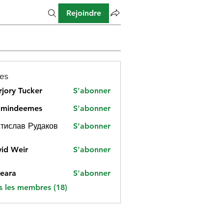
Rejoindre
es
jory Tucker
S'abonner
amindeemes
S'abonner
deemes
тислав Рудаков
S'abonner
id Weir
S'abonner
eara
S'abonner
s les membres (18)