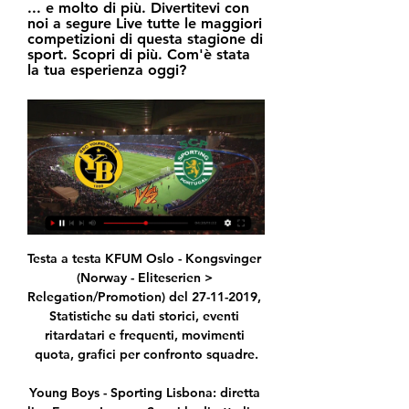
... e molto di più. Divertitevi con 
noi a segure Live tutte le maggiori 
competizioni di questa stagione di 
sport. Scopri di più. Com'è stata 
la tua esperienza oggi?
Testa a testa KFUM Oslo - Kongsvinger (Norway - Eliteserien > Relegation/Promotion) del 27-11-2019, Statistiche su dati storici, eventi ritardatari e frequenti, movimenti quota, grafici per confronto squadre.

Young Boys - Sporting Lisbona: diretta live Europa League Segui la diretta live di Young Boys - Sporting Lisbona con aggiornamenti in tempo reale. Vivi l'emozione della Europa League Calcio su gazzetta.it.

Questo sito utilizza cookie di terze parti necessari per incorporare audio e video, dare la possibilità di condividere un articolo sui social media.

Dall'urna di Nyon l'Inter ha pescato il Getafe, che ai sedicesimi ha eliminato l'Ajax. E' la sorpresa della Liga, dove occupa il quinto posto. Non è stato certamente un sorteggio favorevole.

YOUNG BOYS risultati in diretta, calendario e classifica Oggi 11/02 · Ieri 10/02 · ven 09/02 CALENDARIO PROSSIME PARTITE. giovedì, 15 febbraio 2024, 1, X, 2, P, Q. YOUNG BOYS, YOUNG BOYS, 18:45 · SPORTING LISBON ...

Getafe-Ajax streaming, giovedì 20 febbraio alle 18.55 in diretta tv. Ecco come vederla Il Getafe affronta l’Ajax giovedì 20 febbraio alle 18.55 al Coliseum Alfonso Perez per la sfida d’andata dei sedicesimi di finale di Europa League .

Boulogne S. M. - AS Lyon-Duchère, National: comparazione delle quote 1X2 e statistiche per scommettere su questa partita con i migliori bookmaker.

Segui le notizie, i risultati in tempo reale, le classifiche, di tutti i campionati di Calcio: Serie A, Champions League, Europa League, Serie B, Lega Pro con il Corriere dello Sport

Testa a testa Deportivo Llacuabamba - Ayacucho FC (Peru - Primera) del 13-03-2020, Statistiche su dati storici, eventi ritardatari e frequenti, movimenti quota, grafici per confronto squadre.

Federico Gaio spinge il Tc Pistoia al successo contro. I biancazzurri si sono imposti per 4-2 mettendo probabilmente già la parola fine sul discorso salvezza diretta.. ad Alessandro.

Young Boys - Sporting Lisbona: Oggi in TV e live streaming Young Boys vs. Sporting Lisbona è un evento imminente di Calcio che avrà luogo il giorno 15 feb alle ore 18:45. Puoi guardare in diretta streaming Young Boys vs ...

Cronaca - ANSA.it: Ultime notizie, foto, video e approfondimenti. "Opportuno valutare caso per caso l'eventuale rinvio della terapia, in base al rapporto tra i rischi dell'accesso in ospedale e i.

Risultati Sporting, punteggi, calendario, Young Boys ... Oggi giorno di riposo per i rossoneri. SportPaper.it, 13.12.2023 23:00. Sporting-Sturm DIRETTA/ Atalanta Sporting (risultato finale 1-1): Scamacca non basta!

di Gaiaitalia.com Carlo Massarini, Carmine Aymone, Michelangelo Iossa, Antonello Cresti e Federico Guglielmi sono gli straordinari protagonisti di TranSonanze – Festival di scritture rock, la rassegna dedicata alla scrittura e alla comunicazione rock che si terrà a Benevento da lunedì 21 marzo 2016.

Un Benevento irriconoscibile allo Zini è incappato nella seconda sconfitta esterna consecutiva dopo quella di Livorno. Squadra involuta che ha perso la sua identità di colpo dopo 10 risultati utili consecutivi. Bucchi non è riuscito a motivare i suoi e a far credere nell&#39;obiettivo al quale stava...

La Lazio scende in campo a pranzo, il Toro nel pomeriggio, l'inter la sera. RAIDUE. Il racconto della giornata di calcio si dipana come di consueto su Raidue con "90 Minuto" alle 18,15 è "La.

Famiglia diretta in Sicilia ha un incidente. com’era possibile un azzeramento in 24 ore? Il Giornale di Brescia ha, poi, dato una smentita, pubblicando due decessi registrati dall’Ats bresciana: uno in ospedale, un altro in una RSA. L’errore, dunque, sarebbe imputabile a un ritardo nella trasmissione …

Gremio Esportivo - Brusque | Copa do Brasil: comparazione delle quote Under / Over e statistiche per scommettere sulla partita con bookmaker internazionali. Per offrirti il miglior servizio possibile questo sito utilizza cookie propri e di terze parti.

FALCADE In centocinquanta sulla Piana per la 26.ma edizione del “Giro podistico di Falcade”, manifestazione proposta dallo Sci club Val Biois. Evento podistico che ha rappresentato una delle prime gare dopo i tanti mesi di stop legati all’emergenza sanitaria Covid-19 e che ha visto la partecipazione di atleti locali ma anche di runner arrivati…

La Polizia di Stato, diretta e coordinata dalla Procura della Repubblica di Brescia ha dato esecuzione ad un’ordinanza di custodia cautelare in carcere disposta dal G.I.P. del Tribunale di.

Fiorentina-Brescia, match della 26a giornata di Serie A 2019-2020, si giocherà questa sera dalle 19:30. Sarà possibile seguire l’incontro in diretta tv su Sky Sport HD (canale 253) e in diretta streaming …

Il match tra Perugia e Lecce sarà trasmesso in chiaro ed in diretta televisiva da Rai Sport, sul canale 57 del digitale terrestre a partire dalle ore 20:55 La tv nazionale, che ha diritto alla trasmissione di un match alla settimana del campionato cadetto, ha selezionato il match tra gli umbri ed i salentini per il prossimo turno che sarà disputato interamente nel giorno di Pasquetta.

Pronostici calcio - Mexican Segunda Division - Qui trovi i pronostici Coras De Nayarit FC Cd Tepatitlan De Morelos, Messico, e strumenti utili per realizzare la tua previsione.

Pronostico Young Boys-Sporting Lisbona di Europa 15 ore fa — Home » Pronostici di Oggi Young Boys-Sporting Lisbona sarà trasmessa in diretta su SKY e DAZN, giovedì 15 febbraio dalle ore 18:45.

Certificazione di Avvenuta Bonifica. Alla Provincia spetta il compito di accertare il completamento degli interventi di bonifica, di messa in sicurezza permanente e di messa in sicurezza operativa, nonché la conformità degli stessi al progetto approvato mediante il rilascio della Certificazione di Avvenuta Bonifica (art. 242, comma 13 e art. 248, comma 2 del D.Lgs. 152/06 e s.m.i.).

Ecco le immagini salienti delle partite della ventesima giornata d'andata del campionato 2019/2020 proposte dal sito ufficiale della Lega di Serie B. COSENZA-CROTONE 0-1 BENEVENTO-PISA 1-1 SPEZIA-CITTADELLA 1-1 PESCARA-SALERNITANA 1-2 CHIEVO-PERUGIA 2-0 LIVORNO-ENTELLA 4-4 JUVE STABIA-EMPOLI 1-0 FROSINONE-PORDENONE 2-2

Visualizza il profilo di Federico Colangelo su LinkedIn, la più grande comunità professionale al mondo. Federico ha indicato 1 #esperienza lavorativa sul suo profilo. Guarda il profilo completo.

Europa League, dove vedere le partite del 15 febbraio in tv e 16 ore fa — 18.45 Young Boys-Sporting - DAZN; 21.00 Milan-Rennes - DAZN, TV8, SKY SPORT UNO, SKY SPORT 4K e SKY SPORT (canale 252); 21.00 Benfica-Tolosa ...

Per vedere il match in streaming basta accedere al proprio account Dazn su sito o app da un dispositivo compatibile (QUI la lista completa) e selezionare nel mosaico del menù principale (o della sezione dedicata alla Serie B) l’evento di Lecce – Brescia, con le trasmissioni che partiranno 10-15 minuti prima del calcio d’inizio.

In più, non sono mancate le risposte criptiche del tecnico fornite a chi poneva domande sul numero 10. In ultimo, quella data alla vigilia della sfida tra Borussia Dortmund e PSG negli ottavi di Champions League, in cui è stato in campo tre minuti. “Potrebbe essere che giochi un po’ di più, vedremo, la stagione è lunga”.

Young Boys-Lipsia OGGI in tv: orario, canale e diretta Lo Young Boys ospita oggi il Lipsia nella sfida valida per il primo turno della fase a Diretta su Sky Sport Arena e in streaming su NOW, Sky Go e Infinity+.

Etoile Carouge. VS Stade Nyonnais Svizzera 1.Liga Promotion Data Incontro: 21/09/2019 Sabato Sotto trovate il pronostico elaborato dal nostro software proprietario e rivisto manualmente dai nostri redattori della partita di calcio Etoile Carouge-Stade Nyonnais , incontro del campionato Svizzera 1.Liga Promotion .

2020-6-23 · 16:47 Fiorentina-Hellas Verona, probabili formazioni e dove vederla in TV e streaming; 16:41 Juve, Sarri: "Higuain non si è arrabbiato per il cambio, ecco le condizioni di Alex Sandro e Chiellini" 16:33 Juventus-Atalanta, probabili formazioni e dove vederla in TV e streaming; 16:30 Champions League: Juve contro Real o City, l'Atalanta sfida il.

La rosa del Getafe e le insidie per l’Inter. L’Europa League mette il Getafe sulla strada dell’Inter di Antonio Conte. Forte del quinto posto in classifica, la squadra allenata di José Bordalás è una delle principali sorprese del campionato spagnolo.

Hellas Verona-Torino: dove vederla in tv e streaming. Hellas Verona-Torino viene trasmessa in diretta su DAZN: la piattaforma in streaming che permette la visione delle gare da PC, Smartphone, Tablet e Smart TV. DAZN ha l’esclusiva di 3 partite di ogni turno del campionato di Serie A 2019/20.

14 febbraio 2020. Sabato 15 febbraio alle ore 16.00 il Barcellona di Quique Setién affronterà il Getafe di José Bordalás al Camp Nou di Barcellona.. Big match della 24ma giornata di Liga spagnola che vede come protagoniste la seconda e la terza squadra attualmente in classifica.

Il punteggio in tempo reale: Hallescher FC vs Eintracht Braunschweig nei giochi 3 campionato tedesco. Presentiamo il risultato in tempo reale, le formazioni in pre-partita e la tabella sempre attuale

Nell'era in cui il Coronavirus ha bloccato ogni singola manifestazione di carattere sportivo e non, il Presidente del Getafe Angel Torres ha parlato della sfida di Europa League contro l'Inter. "Il governo ha emesso un decreto che ci sembra buono, vediamo …

Il Napoli supera la Spal per 3-1. Quinta vittoria di fila in campionato per gli azzurri. Di Mertens, Cellejon e Younes i gol. Inutile ai fini del risultato la rete di Petagna. La squadra di Gattuso si porta così a -3 dalla Roma.

Non esistono solo i canali televisivi nazionali! Anche l’informazione locale è un punto di riferimento molto importante e soprattutto ricco di fervore. I temi trattati dalle tv locali sono infatti numerosi e interessanti. Se vuoi scoprirli e visionare in streaming dal nostro player i canali più importanti della tua Regione, qui sopra puoi trovare un ampio elenco di alternative.

UEFA