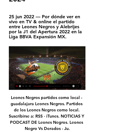
25 jun 2022 — Por dónde ver en 
vivo en TV & online el partido 
entre Leones Negros y Alebrijes 
por la J1 del Apertura 2022 en la 
Liga BBVA Expansión MX.
Leones Negros partidos como local - guadalajara Leones Negros. Partidos de los Leones Negros como local. Suscribirse a: RSS · iTunes. NOTICIAS Y PODCAST DE Leones Negros. Leones Negro Vs Dorados - Ju.

Sarmiento de Junín recibirá esta tarde a Central Córdoba de Santiago del Estero en el estadio Eva Perón, por la vuelta de la final del Reducido por el segundo ascenso a la Superliga.

Las selecciones sub 20 de México y Honduras se enfrentan hoy en la tercera jornada del Campeonato Premundial Sub 20 de la Concacaf que se desarrolla en Jamaica del 9 al 24 de enero. La Selección Sub-20 de Honduras recibe hoy a su similar de México en el juego más importante del grupo B y

Obtén el resumen del partido Alianza Universidad vs. Deportivo Binacional. Obtén el resumen del partido Alianza Universidad vs. Deportivo Binacional. Ir a la navegación Presentado por.. Tremenda salvada en la línea de Cristian Sánchez para Cantolao (Fuente: Gol Perú).

Toros de Tijuana 8 Guerreros de Oaxaca 7 ROJO (Pillamos la noche negra de ambos abridores, entre los dos recibieron 7 carreras solo en el primer inning y 11 antes de terminar el tercero, siendo ambos sustituidos por la vía rápida. Vaya tela.

Portal para el denominado “Día del Centro”, con las todas características de puerta de ingreso y guía del paseo de compras propias del este gran “Shopping Center”. Todomusica Información actualizada de la música nacional e internacional.Venta en linea de instrumentos , cd's , …

En este momento, hay 3 partidos televisados en vivo de 1 competiciones distintas. El próximo partido que transmite el canal será el Cartaginés - Guadalupe de Liga Promerica que se disputará el próximo domingo 3 de noviembre de 2019 a las 06:00 p.m..

Por Juan Balbas (@juanbalbas) Guaiqueríes de Margarita continúa imparable en la Copa LPB al vencer con un marcador 88 por 80 a las Panteras de Miranda en un duelo escenificado en el Gimnasio Ciudad de La Asunción. Guaiqueríes de Margarita continúa imparable …

Leones Negros Los Leones Negros viajan a media semana al ITO para enfrentar a Alebrijes de Oaxaca. NOTICIAS. PREVIA J6: ALEBRIJES. GUADALAJARA, Jalisco (11/febrero/2024).

Horarios y dónde ver EN VIVO Tepatitlán vs Leones Negros 27 abr 2023 — Tepatitlán vs Leones Negros: Horario y dónde ver en vivo el partido de liga expansión MX, dos equipos en busca del repechaje de la Segunda ...

La movilidad en ataque de Eloy Félez, Teixeira y Mikel Muguerza en la primera línea del Bada Huesca causó muchos problemas a la defensa 6-0 de un Fraikin BM Granollers que se encontró dos abajo nada más empezar el encuentro.

Eibar vs Barcelona en VIVO. Así que la mesa esta servida para disfrutar de este excelente partido entre dos equipos que saldrán sin nada de presión intentando darle este último triunfo a su afición. En los pronósticos claramente el Barca es favorito por su mejor momento y calidad,.

Resultado Alianza Atlético Unión Comercio en directo: consulte las estadísticas de Alianza Atlético Unión Comercio, partido del 10 February 2016 y siga el marcador en directo.

El seleccionado nacional ha mostrado muy poco de sus entrenamientos a los medios de comunicación aunque la alineación más probable seria Con David Ospina en el arco, Mario Alberto Yepes, Pablo Armero, Cristián Zapata, Camilo Zúñiga en defensa, repartido en el medio campo estarían Abel Aguilar, Juan Guillermo Cuadrado, Carlos Sánchez.

Paços Ferreira PA Ç. 1 Sp. Portugal SPL. 2. Hombres como Juan Camilo Angulo,. Bienvenidos a la transmisión en vivo del Cali - América, partido por la fecha 15 de la Liga Águila, que se disputará en el estadio Palmaseca, desde las 5:00 p.m. Jugadores protestan y Dimayor amenaza con tomar medidas.

Ver Alebrijes de Oaxaca VS Leones Negros EN VIVO Sigue aquí las incidencias del partido entre Alebrijes de Oaxaca y Leones Negros correspondiente a Liga de Expansión (Clausura)

Ambos destrozaron a Unionistas de Salamanca. Un muñeco de trapo que pareció no haber pisado nunca el Di Stéfano, convirtiendo a Moha en un espectador de lujo de esta cuarta jornada que deja al Castilla con 8 puntos, imbatido, en lo alto de la tabla.

Leones Negros: marcadores en directo, resultados y partidos La página del Leones Negros en Flashscore.com.mx ofrece marcadores en directo, resultados, clasificaciones y detalles de los partidos (goleadores, tarjetas, ...

Aquí encontrarán imágenes, videos y noticias de este gran deporte a nivel nacional e internacional Unknown noreply@blogger.com Blogger 5 1 25 tag:blogger.com,1999:blog-3880259290482805255.post-4485246538558265520 2014-06-15T17:34:00.000-07:00 2014-06-15T17:34:13.016-07:00

Son 80 casas en el campamento La Pera, las que siguen viviendo en pésimas condiciones.Sólo hay mugre, ratones y decepción. Sus pobladores están molestos, ya que aseguran ser el patio sucio de Concepción, porque la postergación de sus demandas es una constante.

Como sucede con gran parte de los canales de TV paga, FOX Action también está disponible por medio de los servicios de TV por satélite o cable de Argentina. Si haces uso de esta TV guía en español recuerda que las transmisiones oficiales en vivo y en directo por Internet tienen un número máximo de televidentes en línea.

Morelia vs Leones Negros: dónde ver en vivo y a qué hora 15 nov 2023 — Morelia vs Leones Negros: dónde ver en vivo y a qué hora juega UDG en Cuartos Ida Expansión MX 2023. Morelia quiere dar la campanada en la ...

Si has intentado escribir una novela, muchas veces te habrás encontrado con el problema de poner nombres a tus personajes. si los nombres son nombres exóticos surgidos de tu imaginación dependerás exclusivamente de tu habilidad e imaginación para poner nombres a tus personajes, pero si pretendes poner nombres más o menos familiares.

gana Libertad 1,40: El Libertad ha marcado al menos 2 goles en sus últimos 4 partidos como local (Primera Division). Más de 1,5 goles 1,22: El Sportivo San Lorenzo no ha podido ganar 12 de sus últimos 13 partidos como visitante (Primera Division). ganar/empatar Sportivo San Lorenzo 1,07 * Cuotas de

Los Sultanes de Monterrey (19-10) derrotaron por pizarra de 5-1 a los Generales de Durango (14-15) para empatar la serie a un juego por bando, en una noche lluviosa en el Estadio Monterrey. En la tercera entrada un sencillo de Ramiro Peña inauguró el marcador, el cual mandó a …

SPORTING 1-VALLADOLID 1. Mariño y Masip se exhiben y evitan una goleada en Gijón Hubo reparto de puntos entre Sporting y Valladolid pese a que ambos conjuntos gozaron de ocasiones lo suficientemente claras como para ganar.

Apuestas Alebrijes de Oaxaca - Leones Negros UdeG hace 7 horas — Comparador de cuotas de apuestas Alebrijes de Oaxaca - Leones Negros UdeG. Pronóstico y previa. Apuesta siempre con las mejores cuotas de ...

Ver en vivo Alebrijes vs Leones Negros por la fecha 3 de 19 ene 2022 — Quieres ganar apostándole al partido y recibir un bono de 50.000$ completamente gratis? Solo regístrate en WPlay aquí. Para más contenido ...

Link Para Ver Emelec vs Barcelona sc en Vivo por INTERNET GRATIS Blog Para ver Emelec vs Barcelona sc en Vivo en Español Online Gratis HD. Publicado en Emelec vs Barcelona sc Final. Deja un comentario. Busca. Buscar por: Dale me gusta. Dale me gusta. Crea un blog o …

A tan solo un clic de distancia tienes tu oportunidad para comprar entradas para el Villarreal CF vs CD Leganes. Una jornada más el Villarreal se prepara para dar lo mejor de sí sobre el césped del Estadio de la ceramica. En esta ocasión, el Submarino Amarillo tendrá que demostrar su buen hacer en el encuentro Villarreal CF vs CD Leganes.

El Deportivo visita al Sporting de Gijón en El Molinón. El equipo de Anquela, que suma tres derrotas consecutivas, buscará el triunfo en un campo en el que estará arropado por más de 1.500 aficionados pese al horario impuesto. Sigue el minuto a minuto y en directo online el Sporting de Gijón vs Deportivo.

[FOTOS] Así fue la presentación de Ricardo Noir en Universidad Católica.. [VIDEO] Goles Primera B: San Marcos rescata empate ante Santiago Morning en La Pintana [VIDEO] Goles Primera B: Deportes Valdivia iguala en casa con Curicó Unido. [EN VIVO] Sigue la transmisión de Tele13 Radio. Revisa el …

Alebrijes Oaxaca | Oaxaca de Juárez Liga Expansión MX gracias a su actuación Vs CF Correcaminos Oficial Leones Negros Universidad de Guadalajara y nos estamos preparando ...

Barcelona 2014 línea por línea Luego de los 5 primeros juegos del cuadro Ídolo estas son algunas anotaciones respecto de su plantilla, sus virtudes, debilidades y funcionamiento. La meta está garantizada con 2 jugadores que en su trayectoria incluyen haber sido seleccionados nacionales.

Estas princesas son mejores amigas, pero se vuelven muy competitivas cuando se compras se trata. ¿Podrías ayudarlas a mantener la calma mientras buscan los últimos y más geniales estilos en sus tiendas favoritas? Van a participar en una competencia de compras así que las cosas podrían ponerse un poco tensas en este juego de vestir en línea.

UdeC dona a la Corporación Cultural Municipal un piano de cola alemán 14 de mayo de 2019. Rector Carlos Saavedra realizará cuenta pública en centenario UdeC 14 de mayo de 2019. Autoridades y gremios destacan aporte de la UdeC. 08 de mayo de 2019. Murano Magazine Edición 98

Junior 3-0 Cali, partido de la décimo sexta jornada de la Liga Águila, que se jugó este miércoles 9 de octubre en el estadio Metropolitano de Barranquilla

leones negros uadeg ¿Se acuerdan de Omar Bravo? Pues sale del retiro para reforzar a Leones Negros. 25 de Julio, 2019.. Los representativos de la UdeG vencieron al Atlético y al Saltillo Soccer en par de encuentros amistosos. Temás de hoy. naim. caravana migrante. Cártel de Jalisco Nueva Generación. Chapo Guzmán. AMLO.

En Directo: Sevilla Atlético Club - Granada Club de Fútbol S.A.D.. Partido de LaLiga 123 2017-2018. Últimas noticias, clasificación, resultados y mucho más de LaLiga 123 en Las Provincias

En Directo: Real Zaragoza SAD - Club Deportivo Numancia