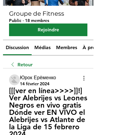
Groupe de Fitness
Public
·
18 membres
Rejoindre
Discussion
Médias
Membres
À propos
Retour
Юрок Ерёменко
14 février 2024
[[[ver en línea>>>>]]!] 
Ver Alebrijes vs Leones 
Negros en vivo gratis 
Dónde ver EN VIVO el 
Alebrijes vs Atlante de 
la Liga de 15 febrero 
2024